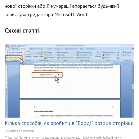
нової сторінки або її нумерації впорається будь-який
користувач редактора Microsoft Word.
Схожі статті
Кілька способів, як зробити в "Ворді" розрив сторінки
Техніка і технології
При роботі з документами в програмі Microsoft Word для