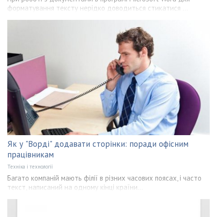
форматування тексту нерідко доводиться стикатися ...
Як у "Ворді" додавати сторінки: поради офісним
працівникам
Техніка і технології
Багато компаній мають філії в різних часових поясах, і часто
текст, написаний на одному кінці країни...