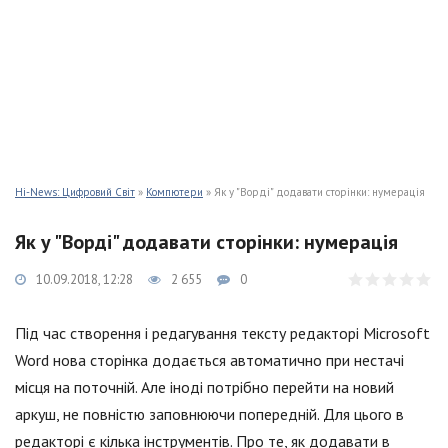
Hi-News: Цифровий Світ
»
Компютери
» Як у "Ворді" додавати сторінки: нумерація
Як у "Ворді" додавати сторінки: нумерація
10.09.2018, 12:28
2 655
0
Під час створення і редагування тексту редакторі Microsoft
Word нова сторінка додається автоматично при нестачі
місця на поточній. Але іноді потрібно перейти на новий
аркуш, не повністю заповнюючи попередній. Для цього в
редакторі є кілька інструментів. Про те, як додавати в