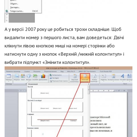
А у версії 2007 року це робиться трохи складніше. Щоб
видалити номер з першого листа, вам доведеться: Двічі
клікнути лівою кнопкою миші на номері сторінки або
натиснути одну з кнопок «Верхній /нижній колонтитул» і
вибрати підпункт «Змінити колонтитул».