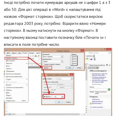
Іноді потрібно почати нумерацію аркушів не з цифри 1 а з 3
або 50. Для цієї операції в «Word» є налаштування під
назвою «Формат сторінок». Щоб скористатися версією
редактора 2003 року, потрібно: Відкрити вікно «Номери
сторінок». В ньому натиснути на кнопку «Формат». В
наступному віконці поставити позначку біля «Почати з» і
вписати в поле потрібне число.