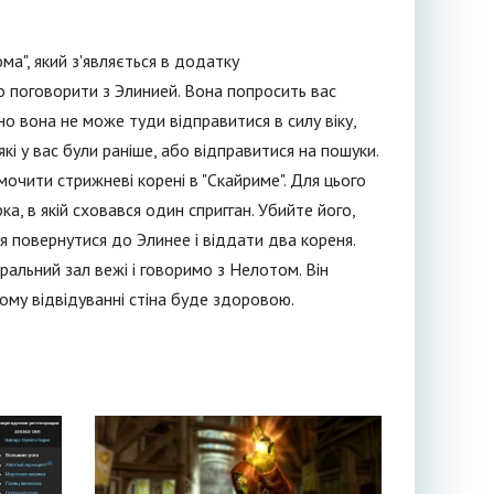
а", який з'являється в додатку
 поговорити з Элинией. Вона попросить вас
о вона не може туди відправитися в силу віку,
і у вас були раніше, або відправитися на пошуки.
очити стрижневі корені в "Скайриме". Для цього
, в якій сховався один спригган. Убийте його,
 повернутися до Элинее і віддати два кореня.
ральний зал вежі і говоримо з Нелотом. Він
ному відвідуванні стіна буде здоровою.