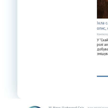
Ікла 
опис,
Компюте
У "Ска
ролі ал
добува
змішув
Hi-News: Цифровий Світ
— ваш провідник 