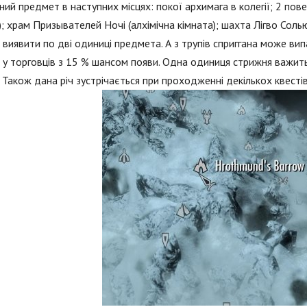
ний предмет в наступних місцях: покої архимага в колегії; 2 пове
); храм Призывателей Ночі (алхімічна кімната); шахта Лігво Соль
виявити по дві одиниці предмета. А з трупів сприггана може вип
у торговців з 15 % шансом появи. Одна одиниця стрижня важит
 Також дана річ зустрічається при проходженні декількох квестів