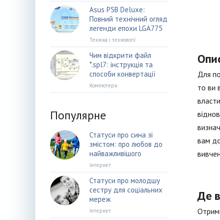
Asus P5B Deluxe:
Повний технічний огляд
легенди епохи LGA775
Техніка і технології
Чим відкрити файл
Опи
*.spl7: інструкція та
способи конвертації
Для по
Компютери
то ви 
власти
Популярне
віднов
визнач
Статуси про сина зі
вам до
змістом: про любов до
найважливішого
вивчен
Інтернет
Статуси про молодшу
сестру для соціальних
Де 
мереж
Отрима
Інтернет