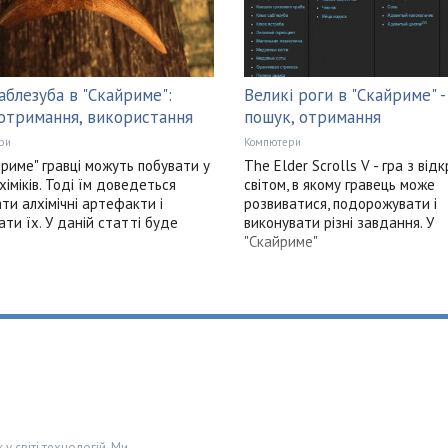
саблезуба в "Скайриме":
Великі роги в "Скайриме" -
 отримання, використання
пошук, отримання
ри
Компютери
йриме" гравці можуть побувати у
The Elder Scrolls V - гра з від
хіміків. Тоді їм доведеться
світом, в якому гравець може
ти алхімічні артефакти і
розвиватися, подорожувати і
ати їх. У даній статті буде
виконувати різні завдання. У
"Скайриме"
у світі технологій. Ми