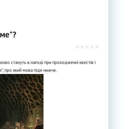
име"?
зково стануть в нагоді при проходженні квестів і
", про який мова піде нижче.