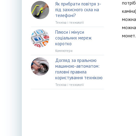
потріб
Як прибрати повітря з-
під захисного скла на
каміна
телефоні?
можна 
Техніка і технології
можна 
Плюси і мінуси
монет.
соціальних мереж
коротко
Компютери
Догляд за пральною
машиною-автоматом:
головні правила
користування технікою
Техніка і технології