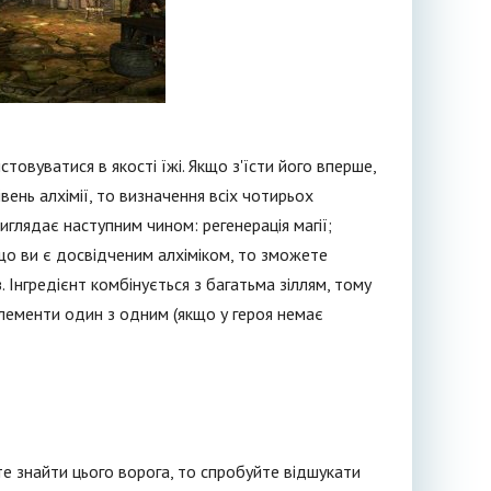
овуватися в якості їжі. Якщо з'їсти його вперше,
вень алхімії, то визначення всіх чотирьох
глядає наступним чином: регенерація магії;
Якщо ви є досвідченим алхіміком, то зможете
. Інгредієнт комбінується з багатьма зіллям, тому
лементи один з одним (якщо у героя немає
те знайти цього ворога, то спробуйте відшукати