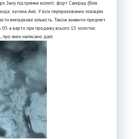
рх Залу підтримки колегії; форт Санград (біля
юнда; хатина Аніс. У всіх перерахованих локаціях
асти випадкове кількість. Також виявити предмет
ь 05 а варто при продажу всього 15 золотих
, про яких написано далі.