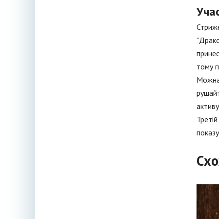
Уча
Стрижн
"Драко
принес
тому п
Можна 
рушайт
активу
Третій
показу
Схо