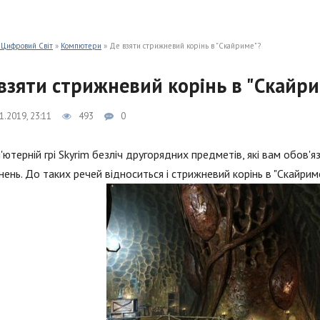
 Цифровий Світ
»
Компютери
» Де взяти стрижневий корінь в "Скайриме"?
взяти стрижневий корінь в "Скайр
1.2019, 23:11
493
0
'ютерній грі Skyrim безліч другорядних предметів, які вам обов'я
ень. До таких речей відноситься і стрижневий корінь в "Скайриме