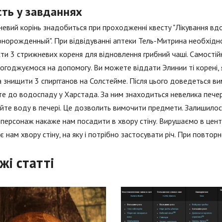
сть у завданнях
евий корінь знадобиться при проходженні квесту "Лікування вдом
норожденный". При відвідуванні аптеки Тель-Митрина необхідно
ти 3 стрижневих кореня для відновлення грибний чаші. Самостійн
огоджуємося на допомогу. Ви можете віддати Элинии ті корені, як
знищити 3 спиргганов на Солстейме. Після цього доведеться вим
е до водоспаду у Харстада. За ним знаходиться невелика печерка
йте воду в печері. Це дозволить вимочити предмети. Залишилося
 персонаж накаже нам посадити в хвору стіну. Вирушаємо в цент
є нам хвору стіну, на яку і потрібно застосувати річ. При повтор
жі статті