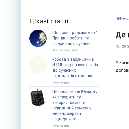
Цікаві статті
Hi-News:
Де 
Що таке транспондер?
Принцип роботи та
сфери застосування
09.0
Техніка і технології
Робота з таблицями в
У комп
HTML: від базових тегів
доповн
до сучасних
стандартів стилізації
Компютери
Цифрова магія Юнікоду:
як створити та
використовувати
невидимий символ у
месенджерах і
соцмережах
Компютери