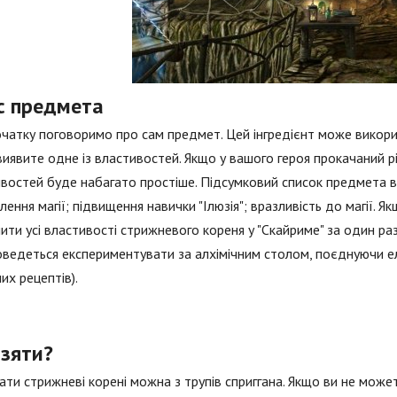
с предмета
чатку поговоримо про сам предмет. Цей інгредієнт може використ
виявите одне із властивостей. Якщо у вашого героя прокачаний рі
востей буде набагато простіше. Підсумковий список предмета ви
лення магії; підвищення навички "Ілюзія"; вразливість до магії. 
ити усі властивості стрижневого кореня у "Скайриме" за один раз
ведеться експериментувати за алхімічним столом, поєднуючи е
их рецептів).
взяти?
ти стрижневі корені можна з трупів сприггана. Якщо ви не може