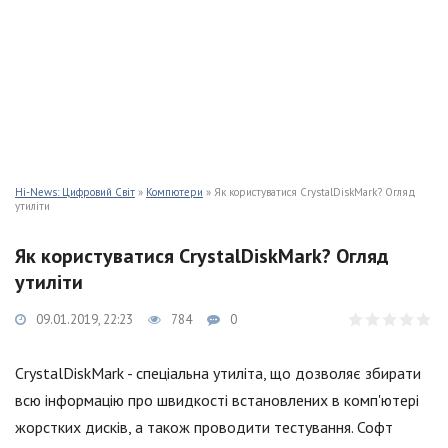
Hi-News: Цифровий Світ
»
Компютери
» Як користуватися CrystalDiskMark? Огляд
утиліти
Як користуватися CrystalDiskMark? Огляд
утиліти
09.01.2019, 22:23
784
0
CrystalDiskMark - спеціальна утиліта, що дозволяє збирати
всю інформацію про швидкості встановлених в комп'ютері
жорстких дисків, а також проводити тестування. Софт