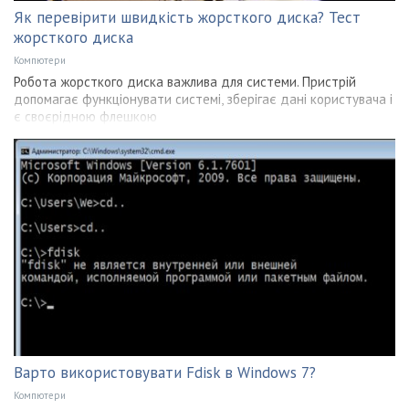
Як перевірити швидкість жорсткого диска? Тест
жорсткого диска
Компютери
Робота жорсткого диска важлива для системи. Пристрій
допомагає функціонувати системі, зберігає дані користувача і
є своєрідною флешкою
Варто використовувати Fdisk в Windows 7?
Компютери