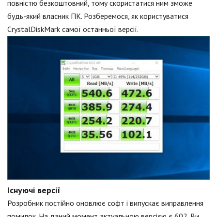
повністю безкоштовний, тому скористатися ним зможе
будь-який власник ПК. Розберемося, як користуватися
CrystalDiskMark самої останньої версії.
Існуючі версії
Розробник постійно оновлює софт і випускає виправлення
помилок. На даний момент актуальною версією є 602. Ви