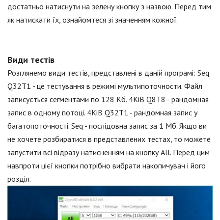
достатньо натиснути на зелену кнопку з назвою. Перед тим
як натискати їх, ознайомтеся зі значенням кожної.
Види тестів
Розглянемо види тестів, представлені в даній програмі: Seq
Q32T1 - це тестування в режимі мультипоточности. Файл
записується сегментами по 128 Кб. 4KiB Q8T8 - рандомная
запис в одному потоці. 4KiB Q32T1 - рандомная запис у
багатопоточності. Seq - послідовна запис за 1 Мб. Якщо ви
не хочете розбиратися в представлених тестах, то можете
запустити всі відразу натисненням на кнопку All. Перед цим
навпроти цієї кнопки потрібно вибрати накопичувач і його
розділ.