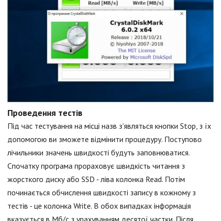
Проведення тестів
Під час тестування на місці назв з'являться кнопки Stop, з їх
допомогою ви зможете відмінити процедуру. Поступово
лічильники значень швидкості будуть заповнюватися.
Спочатку програма прораховує швидкість читання з
жорсткого диску або SSD - ліва колонка Read. Потім
починається обчислення швидкості запису в кожному з
тестів - це колонка Write. В обох випадках інформація
вказується в Мб/с з урахуванням десятої частки. Після