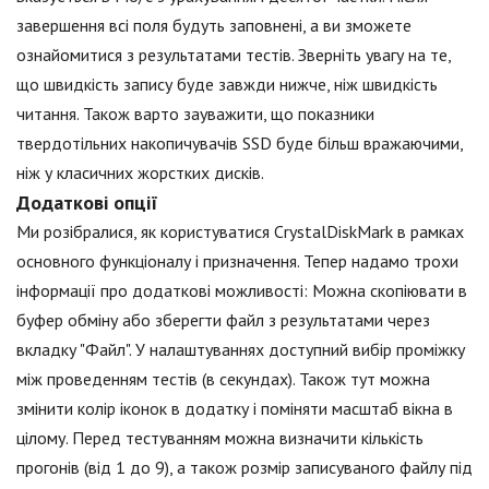
завершення всі поля будуть заповнені, а ви зможете
ознайомитися з результатами тестів. Зверніть увагу на те,
що швидкість запису буде завжди нижче, ніж швидкість
читання. Також варто зауважити, що показники
твердотільних накопичувачів SSD буде більш вражаючими,
ніж у класичних жорстких дисків.
Додаткові опції
Ми розібралися, як користуватися CrystalDiskMark в рамках
основного функціоналу і призначення. Тепер надамо трохи
інформації про додаткові можливості: Можна скопіювати в
буфер обміну або зберегти файл з результатами через
вкладку "Файл". У налаштуваннях доступний вибір проміжку
між проведенням тестів (в секундах). Також тут можна
змінити колір іконок в додатку і поміняти масштаб вікна в
цілому. Перед тестуванням можна визначити кількість
прогонів (від 1 до 9), а також розмір записуваного файлу під