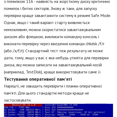
з помилкою 116 - наявність на жорсткому диску критичних
помилок і битих секторів. Знову ж таки, для запуску
перевірки краще завантажити систему в режимі Safe Mode.
Однак, якщо і такий варіант старту виявляється
неможливим, можна скористатися завантажувальним
диском або флешкою, викликати командну консоль і
виконати перевірку через введення команди chkdsk /f/r
(або /x/f/r). Стандартний тест теж результату не може
дати, тому, якщо у вас є яка-небудь утиліта для перевірки
диска, яку можна записати на завантажувальний носій
(наприклад, TestDisk), краще використовувати саме її.
Тестування оперативної пам'яті
Нарешті, не завадить перевірити і планки оперативної
пам'яті. Для цього стандартні методи краще не
застосовувати.