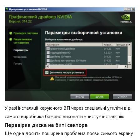
У разі інсталяції керуючого ВП через спеціальні утиліти від
самого виробника бажано виконати «чисту» інсталяцію.
Перевірка диска на биті сектора
Ще одна досить поширена проблема появи синього екрану