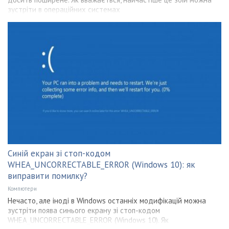
зустріти в операційних системах
Синій екран зі стоп-кодом
WHEA_UNCORRECTABLE_ERROR (Windows 10): як
виправити помилку?
Компютери
Нечасто, але іноді в Windows останніх модифікацій можна
зустріти поява синього екрану зі стоп-кодом
WHEA_UNCORRECTABLE_ERROR (Windows 10). Як