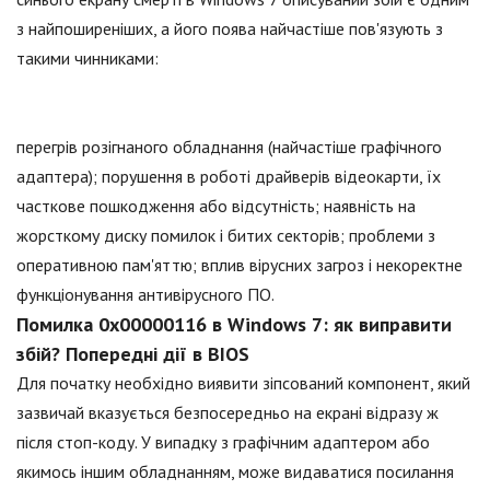
з найпоширеніших, а його поява найчастіше пов'язують з
такими чинниками:
перегрів розігнаного обладнання (найчастіше графічного
адаптера); порушення в роботі драйверів відеокарти, їх
часткове пошкодження або відсутність; наявність на
жорсткому диску помилок і битих секторів; проблеми з
оперативною пам'яттю; вплив вірусних загроз і некоректне
функціонування антивірусного ПО.
Помилка 0x00000116 в Windows 7: як виправити
збій? Попередні дії в BIOS
Для початку необхідно виявити зіпсований компонент, який
зазвичай вказується безпосередньо на екрані відразу ж
після стоп-коду. У випадку з графічним адаптером або
якимось іншим обладнанням, може видаватися посилання