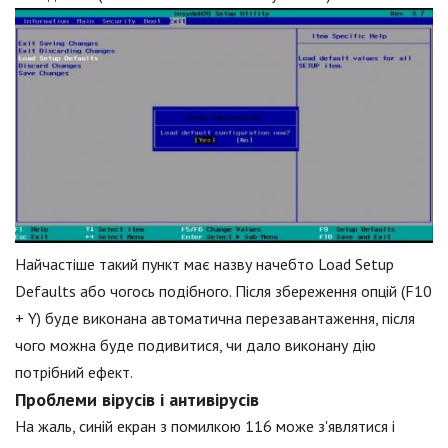
Найчастіше такий пункт має назву начебто Load Setup
Defaults або чогось подібного. Після збереження опцій (F10
+ Y) буде виконана автоматична перезавантаження, після
чого можна буде подивитися, чи дало виконану дію
потрібний ефект.
Проблеми вірусів і антивірусів
На жаль, синій екран з помилкою 116 може з'являтися і