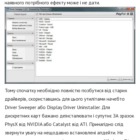
наявного потрібного ефекту може і не дати.
Тому спочатку необхідно повністю позбутися від старих
драйверів, скориставшись для цього утилітами начебто
Driver Sweeper або Display Driver Uninstaller. Для
дискретних карт бажано деінсталювати і супутнє ЗА зразок
PhysX від NVIDIA або Catalyst від ATI. Принагідно слід
звернути увагу на нещодавно встановлені апдейти. Не