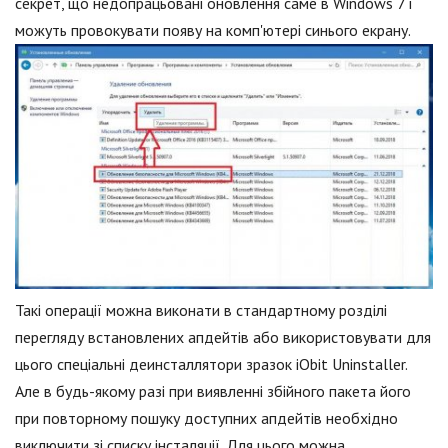
секрет, що недопрацьовані оновлення саме в Windows 7 і
можуть провокувати появу на комп'ютері синього екрану.
Такі операції можна виконати в стандартному розділі
перегляду встановлених апдейтів або використовувати для
цього спеціальні деинсталлятори зразок iObit Uninstaller.
Але в будь-якому разі при виявленні збійного пакета його
при повторному пошуку доступних апдейтів необхідно
виключити зі списку інсталяції. Для цього можна