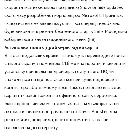
скористатися невеликою програмою Show or hide updates,
свого часу розробленої корпорацією Microsoft. Примітка:
якщо система не завантажується, всі операції необхідно
буде виконати в режимі безпечного старту Safe Mode, який
вибирається з завантажувального меню (F8).
Установка нових драйверів відеокарти
В якості подальших кроків, які зможуть перешкодити появі
синього екрану з помилкою 116 можна порадити виконати
установку оригінальних драйверів і супутнього ПО, які
знаходяться на що постачається при купівлі відеокарти
комп'ютера або знімному носії. Також непогано виглядає
варіант їх завантаження з офіційного сайту виробника.
Більш прогресивним методом вважається використання
автоматизованих програм начебто Driver Booster, для
роботи яких, щоправда, необхідно мати стабільне
підключення до інтернету.