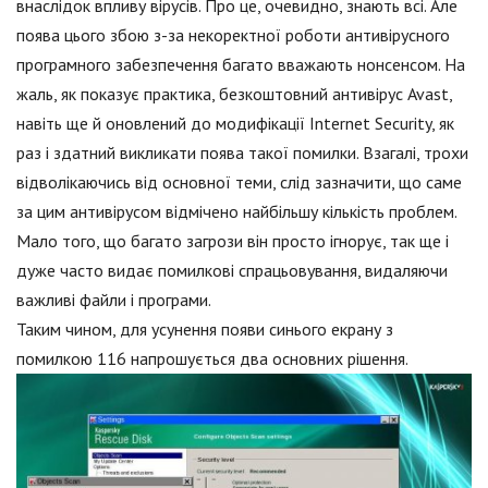
внаслідок впливу вірусів. Про це, очевидно, знають всі. Але
поява цього збою з-за некоректної роботи антивірусного
програмного забезпечення багато вважають нонсенсом. На
жаль, як показує практика, безкоштовний антивірус Avast,
навіть ще й оновлений до модифікації Internet Security, як
раз і здатний викликати поява такої помилки. Взагалі, трохи
відволікаючись від основної теми, слід зазначити, що саме
за цим антивірусом відмічено найбільшу кількість проблем.
Мало того, що багато загрози він просто ігнорує, так ще і
дуже часто видає помилкові спрацьовування, видаляючи
важливі файли і програми.
Таким чином, для усунення появи синього екрану з
помилкою 116 напрошується два основних рішення.