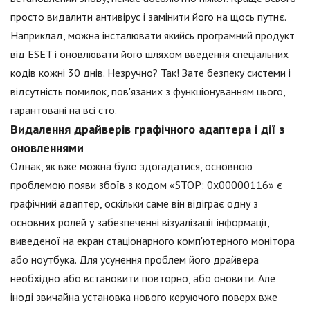
просто видалити антивірус і замінити його на щось путнє.
Наприклад, можна інсталювати якийсь програмний продукт
від ESET і оновлювати його шляхом введення спеціальних
кодів кожні 30 днів. Незручно? Так! Зате безпеку системи і
відсутність помилок, пов'язаних з функціонуванням цього,
гарантовані на всі сто.
Видалення драйверів графічного адаптера і дії з
оновленнями
Однак, як вже можна було здогадатися, основною
проблемою появи збоїв з кодом «STOP: 0x00000116» є
графічний адаптер, оскільки саме він відіграє одну з
основних ролей у забезпеченні візуалізації інформації,
виведеної на екран стаціонарного комп'ютерного монітора
або ноутбука. Для усунення проблем його драйвера
необхідно або встановити повторно, або оновити. Але
іноді звичайна установка нового керуючого поверх вже