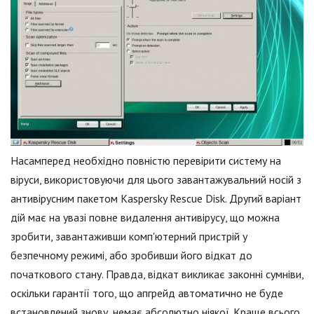
Насамперед необхідно повністю перевірити систему на
віруси, використовуючи для цього завантажувальний носій з
антивірусним пакетом Kaspersky Rescue Disk. Другий варіант
дій має на увазі повне видалення антивірусу, що можна
зробити, завантаживши комп'ютерний пристрій у
безпечному режимі, або зробивши його відкат до
початкового стану. Правда, відкат викликає законні сумніви,
оскільки гарантії того, що апгрейд автоматично не буде
встановлений знову, немає абсолютно ніякої. Краще всього