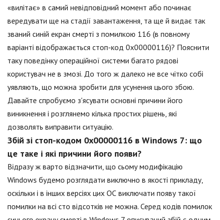
«вилітає» в самий невідповідний момент або починає
вередувати ще на стадії завантаження, та ще й видає так
званий синій екран смерті з помилкою 116 (в повному
варіанті відображається стоп-код 0x00000116)? Пояснити
таку поведінку операційної системи багато рядові
користувач не в змозі. До того ж далеко не все чітко собі
уявляють, що можна зробити для усунення цього збою.
Давайте спробуємо з'ясувати основні причини його
виникнення і розглянемо кілька простих рішень, які
дозволять виправити ситуацію.
Збій зі стоп-кодом 0x00000116 в Windows 7: що
це таке і які причини його появи?
Відразу ж варто відзначити, що сьому модифікацію
Windows будемо розглядати виключно в якості прикладу,
оскільки і в інших версіях цих ОС виключати появу такої
помилки на всі сто відсотків не можна. Серед кодів помилок
синього екрану смерті в Windows 7 описуваний збій є одним