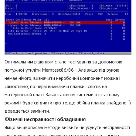
Оптимальним рішенням стане тестування за допомогою
потужної утиліти Memtest86/86+. Але якщо під рукою
немає нічого, визначити неробочий компонент можна і
самостійно, по черзі виймаючи планки і слотів на
материнській платі. Завантаження системи в штатному
режимі і буде свідчити про те, що збійна планка знайдено. Її
доведеться замінити.
Фізичні несправності обладнання
Якщо вищеописані методи виявити чи усунути несправності
виявилися не в змозі, перевірте працездатність самого