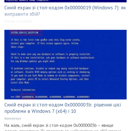
Синій екран зі стоп-кодом 0x00000019 (Windows 7): як
виправити збій?
Техніка і технології
Синій екран зі стоп-кодом 0x0000003b: рішення цієї
проблеми в Windows 7 (x64) і 10
Компютери
На жаль, синій екран зі стоп-кодом 0x0000003b – явище
досить поширене. Як вважається, найчастіше це збій можна