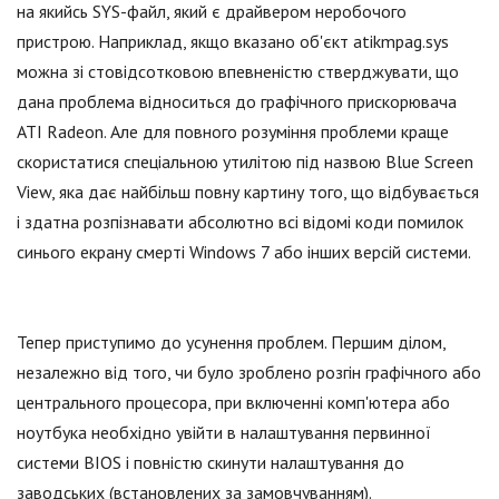
на якийсь SYS-файл, який є драйвером неробочого
пристрою. Наприклад, якщо вказано об'єкт atikmpag.sys
можна зі стовідсотковою впевненістю стверджувати, що
дана проблема відноситься до графічного прискорювача
ATI Radeon. Але для повного розуміння проблеми краще
скористатися спеціальною утилітою під назвою Blue Screen
View, яка дає найбільш повну картину того, що відбувається
і здатна розпізнавати абсолютно всі відомі коди помилок
синього екрану смерті Windows 7 або інших версій системи.
Тепер приступимо до усунення проблем. Першим ділом,
незалежно від того, чи було зроблено розгін графічного або
центрального процесора, при включенні комп'ютера або
ноутбука необхідно увійти в налаштування первинної
системи BIOS і повністю скинути налаштування до
заводських (встановлених за замовчуванням).