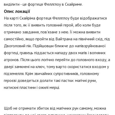
виділити - це фортеця Феллглоу в Скайриме.
Опис локації
На карті Скайріма фортеця Феллглоу буде відображатися
після того, як її виявить головний герой, або коли буде
отримано завдання, пов'язане з нею. Її можна виявити
самостійно, якщо пройти від Вайтрана на північний схід, під
Двоголовий пік. Підійшовши ближче до напівзруйнованої
фортеці, гравець піддається нападу двох магів і вогняних
атронов. Після цього логічно перейти до головного входу, а
двері замкнені на ключ, тому варто скористатися входом у
підземелля. Крім звичайних супротивників, головному
героєві доведеться долати такі пастки: магічні руни,
натискні пластини і ожилі мерці.
Щоб не отримати збиток від магічних рун самому, можна