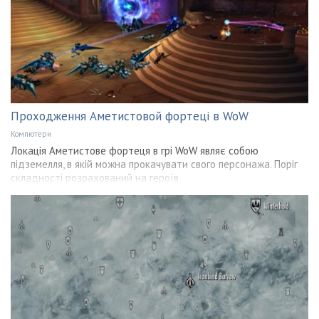
Проходження Аметистовой фортеці в WoW
Компютери
Локація Аметистове фортеця в грі WoW являє собою
підземелля, в якій можна прокачувати свого персонажа. Поріг
складності розрахований на героїв