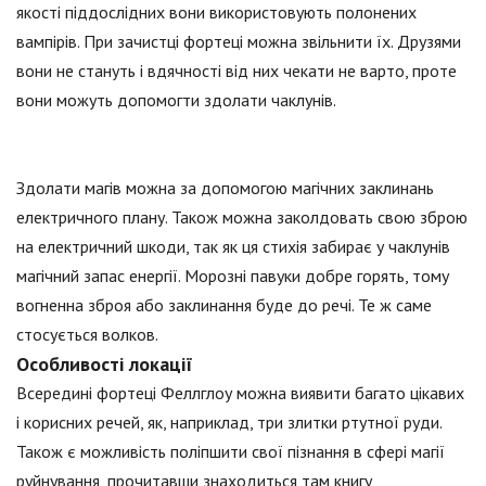
якості піддослідних вони використовують полонених
вампірів. При зачистці фортеці можна звільнити їх. Друзями
вони не стануть і вдячності від них чекати не варто, проте
вони можуть допомогти здолати чаклунів.
Здолати магів можна за допомогою магічних заклинань
електричного плану. Також можна заколдовать свою зброю
на електричний шкоди, так як ця стихія забирає у чаклунів
магічний запас енергії. Морозні павуки добре горять, тому
вогненна зброя або заклинання буде до речі. Те ж саме
стосується волков.
Особливості локації
Всередині фортеці Феллглоу можна виявити багато цікавих
і корисних речей, як, наприклад, три злитки ртутної руди.
Також є можливість поліпшити свої пізнання в сфері магії
руйнування, прочитавши знаходиться там книгу