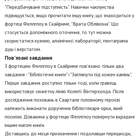
"Передбачуване підступність". Навички чаклунства
підвищується, якщо прочитати іншу книгу, що знаходиться у
фортеці Феллглоу в Скайриме, "Врата Облівіона". Що
стосується допоміжного оточення, то тут можна
скористатися кузнею, алхімічної лабораторії, пентаграма
душ і верстатом.
Пов'язані завдання
З фортецею Феллглоу в Скайриме пов'язано тільки два
завдання - "Бібліотечні книги" і "Заглянути під кожен камінь".
Перше завдання доступно тільки тоді, коли гравець
використовує сюжетну лінію Колегії Вінтерхолда. Після
дослідження поховань в Саартале головному героєві
належить виконати доручення бібліотекаря-орка, який
посилає Довакина у фортецю Феллглоу повернути вкрадені
іншим магом книги.
Діставшись до місця призначення і подолавши перешкоди,