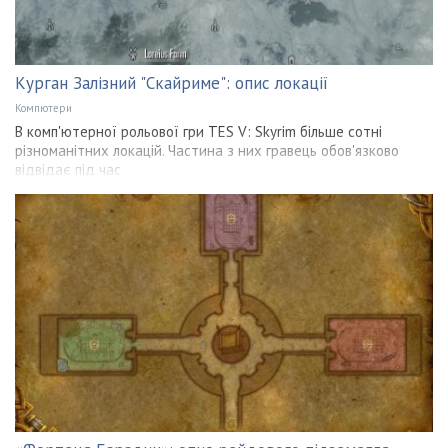
Курган Залізний "Скайриме": опис локації
Компютери
В комп'ютерної рольової гри TES V: Skyrim більше сотні
різноманітних локацій. Частина з них гравець обов'язково
відвідає під час