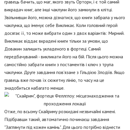
гравець бачить, що маг, якого звуть Орторн, і є той самий
викрадач книг, але інші чаклуни його замкнули в клітці.
Звільнивши його, можна дізнатися, що книги забрала у нього
чаклунка, що іменує себе Викликає. Коли головний герой
досягає її, то може вибрати один з двох варіантів: Мирний.
Викликає віддає вкрадені книги тільки за умови, що
Довакин залишить укладеного в фортеці. Самий
передбачуваний - викликати його на бій. Після цього можна
самостійно забрати книги з постаментів і ключ з трупа
чаклунки. Друге завдання пов'язане з Гільдією Злодіїв. Якщо
гравець вже почав їх сюжетну лінію, то часу на це
знадобиться набагато менше.
Отже, по всьому Скайриму розкидані незвичайні камені.
Підібравши такий, автоматично починаєш завдання
"Заглянути під кожен камінь". Для цього потрібно віднести