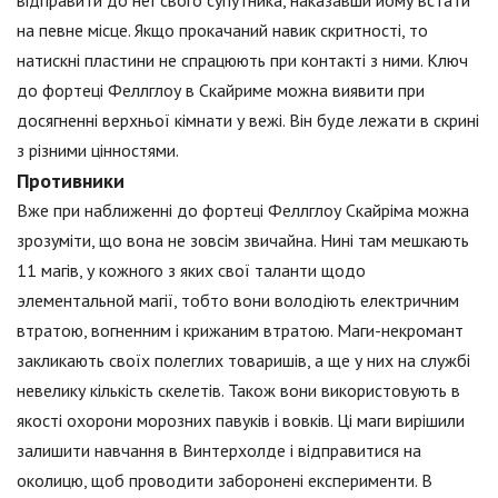
відправити до неї свого супутника, наказавши йому встати
на певне місце. Якщо прокачаний навик скритності, то
натискні пластини не спрацюють при контакті з ними. Ключ
до фортеці Феллглоу в Скайриме можна виявити при
досягненні верхньої кімнати у вежі. Він буде лежати в скрині
з різними цінностями.
Противники
Вже при наближенні до фортеці Феллглоу Скайріма можна
зрозуміти, що вона не зовсім звичайна. Нині там мешкають
11 магів, у кожного з яких свої таланти щодо
элементальной магії, тобто вони володіють електричним
втратою, вогненним і крижаним втратою. Маги-некромант
закликають своїх полеглих товаришів, а ще у них на службі
невелику кількість скелетів. Також вони використовують в
якості охорони морозних павуків і вовків. Ці маги вирішили
залишити навчання в Винтерхолде і відправитися на
околицю, щоб проводити заборонені експерименти. В