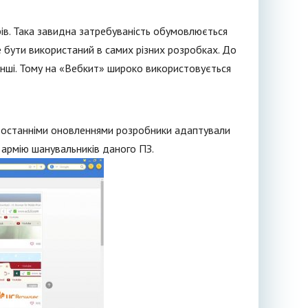
ів. Така завидна затребуваність обумовлюється
 бути використаний в самих різних розробках. До
 інші. Тому на «Вебкит» широко використовується
З останніми оновленнями розробники адаптували
армію шанувальників даного ПЗ.