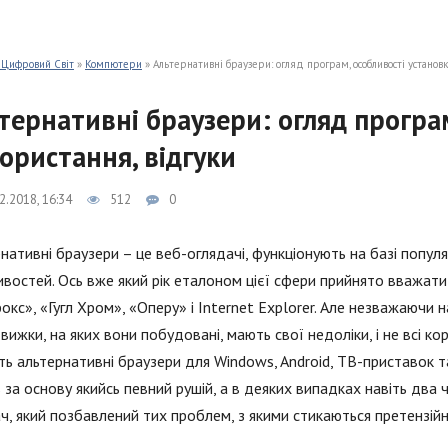
 Цифровий Світ
»
Компютери
» Альтернативні браузери: огляд програм, особливості установк
тернативні браузери: огляд програм
ористання, відгуки
2.2018, 16:34
512
0
нативні браузери – це веб-оглядачі, функціонують на базі попул
востей. Ось вже який рік еталоном цієї сфери прийнято вважат
кс», «Гугл Хром», «Оперу» і Internet Explorer. Але незважаючи н
движки, на яких вони побудовані, мають свої недоліки, і не всі ко
ь альтернативні браузери для Windows, Android, ТВ-приставок 
 за основу якийсь певний рушій, а в деяких випадках навіть два ч
ч, який позбавлений тих проблем, з якими стикаються претензійні