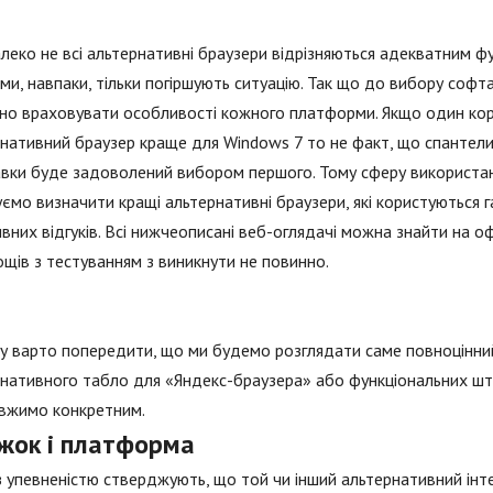
леко не всі альтернативні браузери відрізняються адекватним ф
ми, навпаки, тільки погіршують ситуацію. Так що до вибору софта
но враховувати особливості кожного платформи. Якщо один кор
нативний браузер краще для Windows 7 то не факт, що спантел
вки буде задоволений вибором першого. Тому сферу використан
ємо визначити кращі альтернативні браузери, які користуються г
вних відгуків. Всі нижчеописані веб-оглядачі можна знайти на оф
щів з тестуванням з виникнути не повинно.
у варто попередити, що ми будемо розглядати саме повноцінний
нативного табло для «Яндекс-браузера» або функціональних што
вжимо конкретним.
жок і платформа
з упевненістю стверджують, що той чи інший альтернативний інт