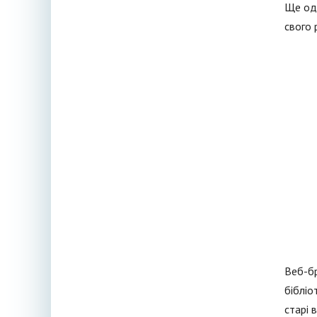
Ще оди
свого 
Веб-бр
бібліо
старі 