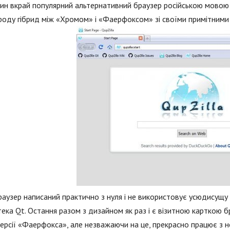
н вкрай популярний альтернативний браузер російською мовою в
роду гібрид між «Хромом» і «Фаерфоксом» зі своїми примітними
аузер написаний практично з нуля і не використовує усюдисущу
тека Qt. Остання разом з дизайном як раз і є візитною карткою б
версії «Фаерфокса», але незважаючи на це, прекрасно працює з