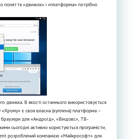
що поняття «движок» і «платформа» потрібно
ого движка. В якості останнього використовується
у «Хрому» є своя власна (куплена) платформа –
 браузери для «Андроїд», «Віндовс», ТВ-
кими сьогодні активно користуються програмісти,
Trident розроблений компанією «Майкрософт» для