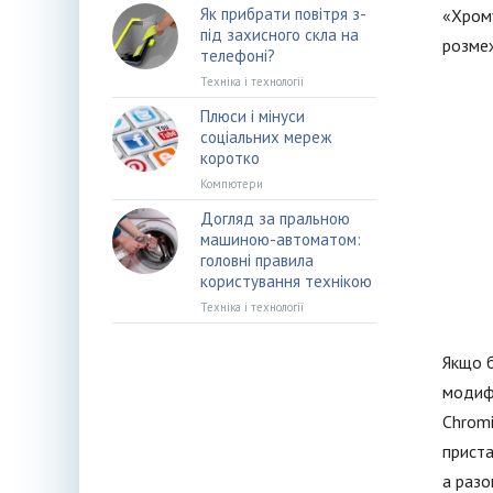
Як прибрати повітря з-
«Хрому
під захисного скла на
розме
телефоні?
Техніка і технології
Плюси і мінуси
соціальних мереж
коротко
Компютери
Догляд за пральною
машиною-автоматом:
головні правила
користування технікою
Техніка і технології
Якщо б
модифі
Chromi
приста
а разо