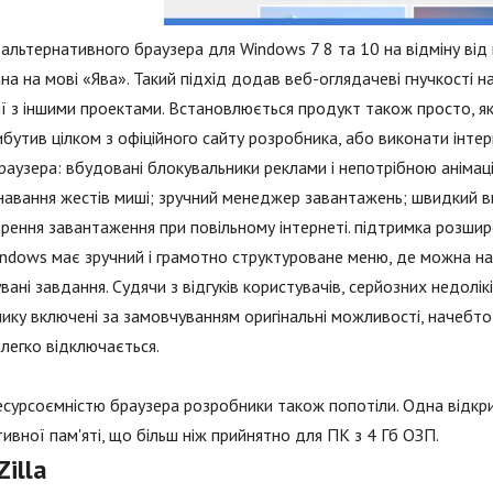
 альтернативного браузера для Windows 7 8 та 10 на відміну від
на на мові «Ява». Такий підхід додав веб-оглядачеві гнучкост
ії з іншими проектами. Встановлюється продукт також просто, 
бутив цілком з офіційного сайту розробника, або виконати інтер
раузера: вбудовані блокувальники реклами і непотрібною анімації;
навання жестів миші; зручний менеджер завантажень; швидкий вик
рення завантаження при повільному інтернеті. підтримка розшир
ndows має зручний і грамотно структуроване меню, де можна на
вані завдання. Судячи з відгуків користувачів, серйозних недолік
ику включені за замовчуванням оригінальні можливості, начебто
 легко відключається.
сурсоємністю браузера розробники також попотіли. Одна відкр
ивної пам'яті, що більш ніж прийнятно для ПК з 4 Гб ОЗП.
illa