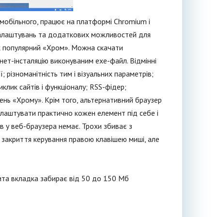
 мобільного, працює на платформі Chromium і
і налаштувань та додаткових можливостей для
як популярний «Хром». Можна скачати
нет-інсталяцію виконуваним ехе-файл. Відмінні
 різноманітність тим і візуальних параметрів;
лик сайтів і функціоналу; RSS-фідер;
ень «Хрому». Крім того, альтернативний браузер
лаштувати практично кожен елемент під себе і
ів у веб-браузера немає. Трохи збиває з
 закриття керування правою клавішею миші, але
ита вкладка забирає від 50 до 150 Мб