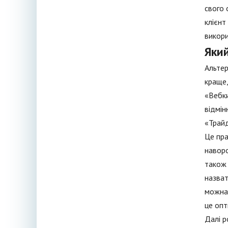
свого 
клієнт
викори
Яки
Альтер
краще,
«Вебки
відмін
«Трайд
Це пра
наворо
також 
назват
можна 
це опт
Далі р