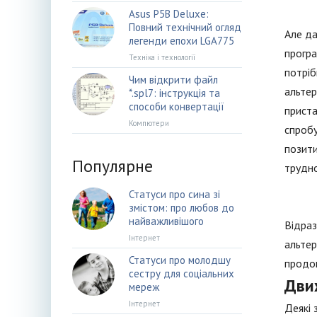
Asus P5B Deluxe:
Повний технічний огляд
Але да
легенди епохи LGA775
програ
Техніка і технології
потріб
Чим відкрити файл
альтер
*.spl7: інструкція та
способи конвертації
приста
Компютери
спробу
позити
Популярне
трудно
Статуси про сина зі
змістом: про любов до
найважливішого
Відраз
Інтернет
альтер
Статуси про молодшу
продо
сестру для соціальних
Дви
мереж
Інтернет
Деякі 