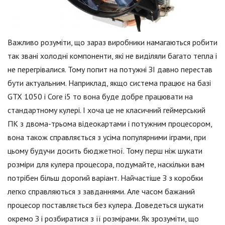
Важливо розуміти, що зараз виробники намагаються робити
так звані холодні компоненти, які не виділяли багато тепла і
не перегрівалися. Тому попит на потужні ЗІ давно перестав
бути актуальним. Наприклад, якщо система працює на базі
GTX 1050 і Core i5 то вона буде добре працювати на
стандартному кулері. І хоча це не класичний геймерський
ПК з двома-трьома відеокартами і потужним процесором,
вона також справляється з усіма популярними іграми, при
цьому будучи досить бюджетної. Тому перш ніж шукати
розміри для кулера процесора, подумайте, наскільки вам
потрібен більш дорогий варіант. Найчастіше З з коробки
легко справляються з завданнями. Але часом бажаний
процесор поставляється без кулера. Доведеться шукати
окремо З і розбиратися з її розмірами. Як зрозуміти, що