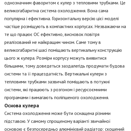
однозначним фаворитом є кулер з тепловими трубками. Це
великогабаритна система охолодження. Вона сама
популярна і ефективна. Горизонтальну версію цієї моделі
частіше розміщують в компактних корпусах. Незважаючи на
те що працює ОС ефективно, висновок повітря
реалізований не найкращим чином. Саме тому в
великогабаритні шасі поміщають вертикальну конструкцію
цього ж кулера. Розміри корпусу можуть виявитися
більшими, тому доведеться заздалегідь продумати будова
системи та її працездатність. Вертикальні кулери з
тепловими трубками зазвичай поміщають в потужні
системи, які працюють з розгоном і ресурсоємними
програмами і вимагають поліпшеного охолодження.
Основа кулера
Система охолодження може бути оснащена різними
підставою. У самому спрощеному варіанті звичайної
основою є безпосередньо алюмінієвий радіатор: скошений