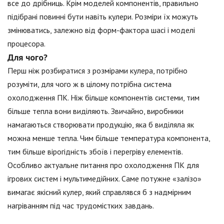
все до дрібниць. Крім моделей компонентів, правильно
підібрані повинні бути навіть кулери. Розміри їх можуть
змінюватись, залежно від форм-фактора шасі і моделі
процесора.
Для чого?
Перш ніж розбиратися з розмірами кулера, потрібно
розуміти, для чого ж в цілому потрібна система
охолодження ПК. Ніж більше компонентів системи, тим
більше тепла вони виділяють. Звичайно, виробники
намагаються створювати продукцію, яка б виділяла як
можна менше тепла. Чим більше температура компонента,
тим більше вірогідність збоїв і перегріву елементів.
Особливо актуальне питання про охолодження ПК для
ігрових систем і мультимедійних. Саме потужне «залізо»
вимагає якісний кулер, який справлявся б з надмірним
нагріванням під час трудомістких завдань.