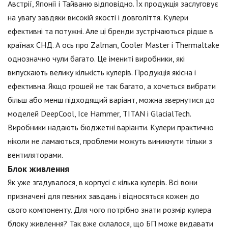
Австрії, Японії і Тайваню відповідно. Їх продукція заслуговує
на увагу завдяки високій якості і довголіття. Кулери
ефективні та потужні. Але ці бренди зустрічаються рідше в
країнах СНД. А ось про Zalman, Cooler Master і Thermaltake
однозначно чули багато. Це імениті виробники, які
випускають велику кількість кулерів. Продукція якісна і
ефективна. Якщо грошей не так багато, а хочеться вибрати
більш або менш підходящий варіант, можна звернутися до
моделей DeepCool, Ice Hammer, TITAN і GlacialTech.
Виробники надають бюджетні варіанти. Кулери практично
ніколи не ламаються, проблеми можуть виникнути тільки з
вентиляторами.
Блок живлення
Як уже згадувалося, в корпусі є кілька кулерів. Всі вони
призначені для певних завдань і відносяться кожен до
свого компоненту. Для чого потрібно знати розмір кулера
блоку живлення? Так вже склалося, що БП може видавати