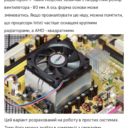
вентилятора - 80 мм. А ось форма основи може
змінюватись. Якщо проаналізувати цю нішу, можна помітити,
що процесори Intel частіше оснащені круглими
радіаторами, а AMD - квадратними.
Цей варіант розрахований на роботу в простих системах.
Тому його можна знайти в комплекті з середніми