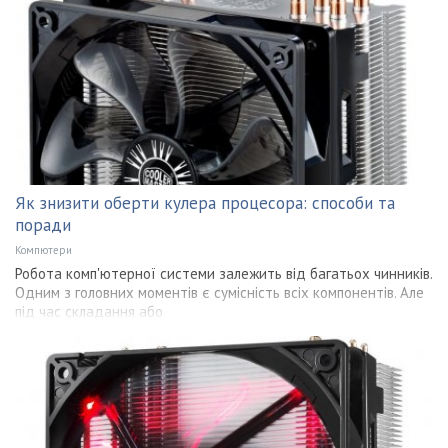
Як знизити оберти кулера процесора: способи та
поради
Компютери
Робота комп'ютерної системи залежить від багатьох чинників.
Одним з головних моментів є сумісність всіх компонентів. Але
під час складання або