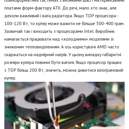
платами форм-фактору ATX. До речі, мало хто знає, але
деколи важливий і вага радіатора. Якщо TDP процесора -
100-120 Вт, то кулер може важити не більше 300-400 грам.
Зазвичай так і виходить з процесорами Intel. Виробник
намагається працювати над «холодними» моделями зі
зниженим тепловиділенням. А ось користувачі AMD часто
скаржаться на надмірний нагрів. У цьому випадку габаритні
розміри кулера повинні бути вагомі. Якщо процесор працює
з TDP більш 200 Вт, значить, можна дивитися кілограмовий
кулер.