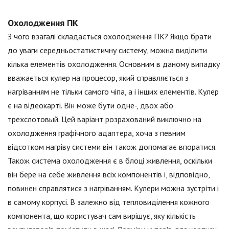
Охолодження ПК
З чого взагалі складається охолодження ПК? Якщо брати
до уваги середньостатистичну систему, можна виділити
кілька елементів охолодження. Основним в даному випадку
вважається кулер на процесор, який справляється з
нагріванням не тільки самого чіпа, а і інших елементів. Кулер
є на відеокарті. Він може бути одне-, двох або
трехслотовый. Цей варіант розрахований виключно на
охолодження графічного адаптера, хоча з певним
відсотком нагріву системи він також допомагає впоратися.
Також система охолодження є в блоці живлення, оскільки
він бере на себе живлення всіх компонентів і, відповідно,
повинен справлятися з нагріванням. Кулери можна зустріти і
в самому корпусі. В залежно від тепловиділення кожного
компонента, що користувач сам вирішує, яку кількість