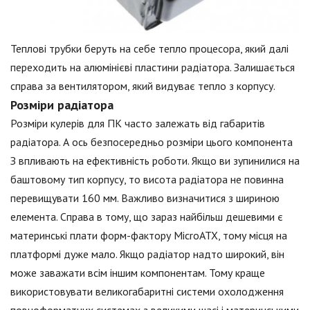
Теплові трубки беруть на себе тепло процесора, який далі
переходить на алюмінієві пластини радіатора. Залишається
справа за вентилятором, який видуває тепло з корпусу.
Розміри радіатора
Розміри кулерів для ПК часто залежать від габаритів
радіатора. А ось безпосередньо розміри цього компонента
З впливають на ефективність роботи. Якщо ви зупинилися на
баштовому тип корпусу, то висота радіатора не повинна
перевищувати 160 мм. Важливо визначитися з шириною
елемента. Справа в тому, що зараз найбільш дешевими є
материнські плати форм-фактору MicroATX, тому місця на
платформі дуже мало. Якщо радіатор надто широкий, він
може заважати всім іншим компонентам. Тому краще
використовувати великогабаритні системи охолодження
повноформатних системах з великими шасі і материнськими