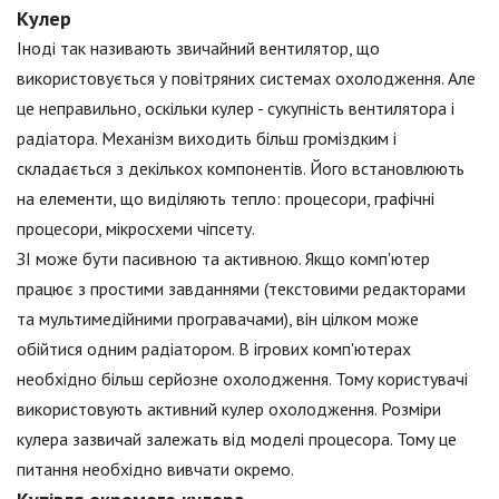
Кулер
Іноді так називають звичайний вентилятор, що
використовується у повітряних системах охолодження. Але
це неправильно, оскільки кулер - сукупність вентилятора і
радіатора. Механізм виходить більш громіздким і
складається з декількох компонентів. Його встановлюють
на елементи, що виділяють тепло: процесори, графічні
процесори, мікросхеми чіпсету.
ЗІ може бути пасивною та активною. Якщо комп'ютер
працює з простими завданнями (текстовими редакторами
та мультимедійними програвачами), він цілком може
обійтися одним радіатором. В ігрових комп'ютерах
необхідно більш серйозне охолодження. Тому користувачі
використовують активний кулер охолодження. Розміри
кулера зазвичай залежать від моделі процесора. Тому це
питання необхідно вивчати окремо.