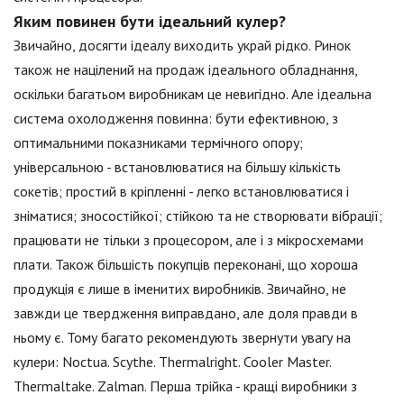
Яким повинен бути ідеальний кулер?
Звичайно, досягти ідеалу виходить украй рідко. Ринок
також не націлений на продаж ідеального обладнання,
оскільки багатьом виробникам це невигідно. Але ідеальна
система охолодження повинна: бути ефективною, з
оптимальними показниками термічного опору;
універсальною - встановлюватися на більшу кількість
сокетів; простий в кріпленні - легко встановлюватися і
зніматися; зносостійкої; стійкою та не створювати вібрації;
працювати не тільки з процесором, але і з мікросхемами
плати. Також більшість покупців переконані, що хороша
продукція є лише в іменитих виробників. Звичайно, не
завжди це твердження виправдано, але доля правди в
ньому є. Тому багато рекомендують звернути увагу на
кулери: Noctua. Scythe. Thermalright. Cooler Master.
Thermaltake. Zalman. Перша трійка - кращі виробники з