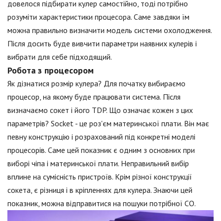
довелося підбирати кулер самостійно, тоді потрібно
розуміти характеристики процесора. Саме завдяки їм
можна правильно визначити модель системи охолодження.
Після досить буде вивчити параметри наявних кулерів і
вибрати для себе підходящий.
Робота з процесором
Як дізнатися розмір кулера? Для початку вибираємо
процесор, на якому буде працювати система. Після
визначаємо сокет і його TDP. Що означає кожен з цих
параметрів? Socket - це роз'єм материнської плати. Він має
певну конструкцію і розрахований під конкретні моделі
процесорів. Саме цей показник є одним з основних при
виборі чіпа і материнської плати. Неправильний вибір
вплине на сумісність пристроїв. Крім різної конструкції
сокета, є різниця і в кріпленнях для кулера. Знаючи цей
показник, можна відправитися на пошуки потрібної СО.