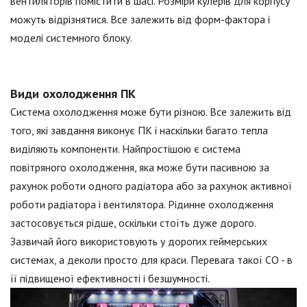
вентиляторів помістити в шасі. Розміри кулерів для корпусу
можуть відрізнятися. Все залежить від форм-фактора і
моделі системного блоку.
Види охолодження ПК
Система охолодження може бути різною. Все залежить від
того, які завдання виконує ПК і наскільки багато тепла
виділяють компоненти. Найпростішою є система
повітряного охолодження, яка може бути пасивною за
рахунок роботи одного радіатора або за рахунок активної
роботи радіатора і вентилятора. Рідинне охолодження
застосовується рідше, оскільки стоїть дуже дорого.
Зазвичай його використовують у дорогих геймерських
системах, а деколи просто для краси. Перевага такої СО - в
її підвищеної ефективності і безшумності.