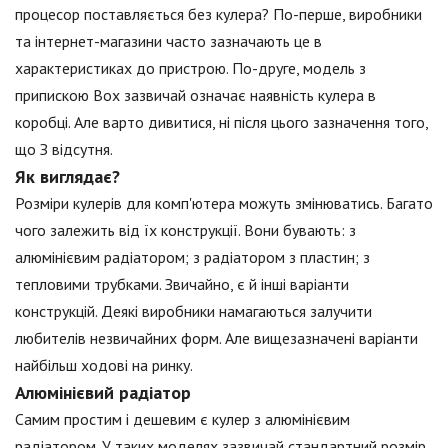
процесор поставляється без кулера? По-перше, виробники
та інтернет-магазини часто зазначають це в
характеристиках до пристрою. По-друге, модель з
припискою Box зазвичай означає наявність кулера в
коробці. Але варто дивитися, ні після цього зазначення того,
що З відсутня.
Як виглядає?
Розміри кулерів для комп'ютера можуть змінюватись. Багато
чого залежить від їх конструкції. Вони бувають: з
алюмінієвим радіатором; з радіатором з пластин; з
тепловими трубками. Звичайно, є й інші варіанти
конструкцій. Деякі виробники намагаються залучити
любителів незвичайних форм. Але вищезазначені варіанти
найбільш ходові на ринку.
Алюмінієвий радіатор
Самим простим і дешевим є кулер з алюмінієвим
радіатором. У таких моделях зазвичай стандартний розмір