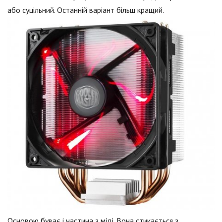
або суцільний. Останній варіант більш кращий.
Основою буває і частина з міді. Вона стикається з