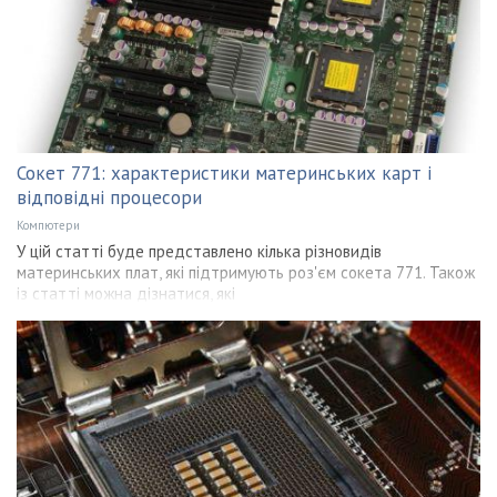
Сокет 771: характеристики материнських карт і
відповідні процесори
Компютери
У цій статті буде представлено кілька різновидів
материнських плат, які підтримують роз'єм сокета 771. Також
із статті можна дізнатися, які