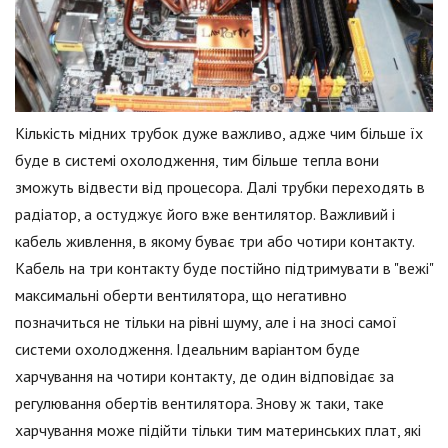
Кількість мідних трубок дуже важливо, адже чим більше їх
буде в системі охолодження, тим більше тепла вони
зможуть відвести від процесора. Далі трубки переходять в
радіатор, а остуджує його вже вентилятор. Важливий і
кабель живлення, в якому буває три або чотири контакту.
Кабель на три контакту буде постійно підтримувати в "вежі"
максимальні оберти вентилятора, що негативно
позначиться не тільки на рівні шуму, але і на зносі самої
системи охолодження. Ідеальним варіантом буде
харчування на чотири контакту, де один відповідає за
регулювання обертів вентилятора. Знову ж таки, таке
харчування може підійти тільки тим материнських плат, які