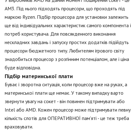
У виробників AMD на даний момент поширений сокет - це
АМ3. Під нього підходять процесори, що проходять під
маркою Ryzen. Підбір процесора для установки залежить
ще від індивідуальних характеристик самого компонента і
потреб користувача. Для повсякденного виконання
нескладних завдань і запуску простих додатків підійдуть
процесори бюджетного типу. Любителям ігрового світу
знадобиться процесор з розгінним потенціалом, але і ціна
буде відповідна.
Підбір материнської плати
Буває і зворотна ситуація, коли процесор вже на руках, а
материнської плати ще немає. У такому випадку варто
звернути увагу на сокет - він повинен підтримувати або
Intel або AMD. Кожен процесор може підтримувати певну
кількість слотів для ОПЕРАТИВНОЇ пам'яті - це теж треба
враховувати.