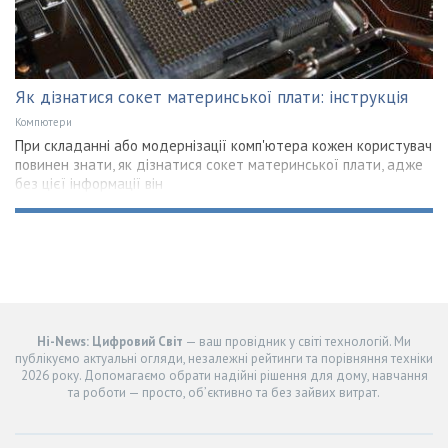
Як дізнатися сокет материнської плати: інструкція
Компютери
При складанні або модернізації комп'ютера кожен користувач
повинен знати, як дізнатися сокет материнської плати, адже
без цієї інформації він
Hi-News: Цифровий Світ
— ваш провідник у світі технологій. Ми
публікуємо актуальні огляди, незалежні рейтинги та порівняння техніки
2026 року. Допомагаємо обрати надійні рішення для дому, навчання
та роботи — просто, об’єктивно та без зайвих витрат.