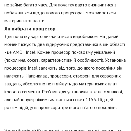
не займе багато часу. Для початку варто визначитися з
побажаннями щодо нового процесора і можливостями
материнської плати.
Як вибрати процесор
Для початку варто визначитися з виробником. На даний
момент існують два лідируючих представника в цій області
- це AMD і Intel. Кожен процесор по-своєму унікальний
(покоління, сокет, характеристики й особливості). Установка
процесорів Intel залежить від того, до якого покоління він
належить. Наприклад, процесори, створені для серверних
завдань, абсолютно не підійдуть до материнських плат
ігрового сегмента. Роз'єми для установки теж не однакові,
але найпопулярнішим вважається сокет 1155. Під цей
роз'єм підійдуть процесори третього і п'ятого покоління.