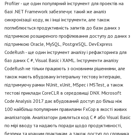
Profiler - ще один популярний інструмент для проектів на
базі .NET Framework забезпечує такий же аналіз
синхронізації коду, як і інші інструменти, але також
поглиблюється продуктивність запитів до бази даних з
підтримкою розширеного профілювання доступу до даних з
підтримкою Oracle, MySQL, PostgreSQL. DevExpress
CodeRush - ще один інструмент аналізу і рефакторинга для
баз даних C #, Visual Basic і XAML. Інструменти аналізу
CodeRush не тільки працюють з основними рішеннями, але
також мають вбудовану інтегральну тестову інтеграцію,
підтримуючу рамки NUnit, xUnit, MSpec і MSTest, а також
тестові приклади CoreCLR в середовищі DNX. Microsoft
Code Analysis 2017 дає вбудований доступ до більш ніж
100 найбільш популярним правилами FxCop в якості живих
аналізаторів. Аналізатори дивляться код C # або Visual Basic
по мірі вводу та надають поради щодо продуктивності,
безпеки та кращим практикам, а також доступ до словника