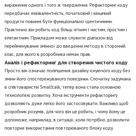
вираження одного і того ж твердження. Рефакторинг коду
передбачає еквівалентність, початковий і кінцевий
продукти повинні бути функціонально ідентичними.
Практично він робить код більш чітким і чистим, простим і
елегантним. Прикладом може служити діапазон від
перейменування змінної до введення методу в сторонній
клас, для якого в розробника немає прав.
Аналіз і рефакторинг для створення чистого коду
Просто він означає поліпшення дизайну існуючого коду без
зміни його спостережуваного поведінки. Спочатку задумана
в співтоваристві Smalltalk, тепер вона стала основною
технологією розвитку. Хоча інструменти рефакторінгу
дозволяють дуже легко його застосовувати. Важливо щоб
розробник розумів, для чого він це робить, і чому йому це
допоможе, наприклад, в ситуації, коли потрібно дозволити
повторне використання повторюваного блоку коду.