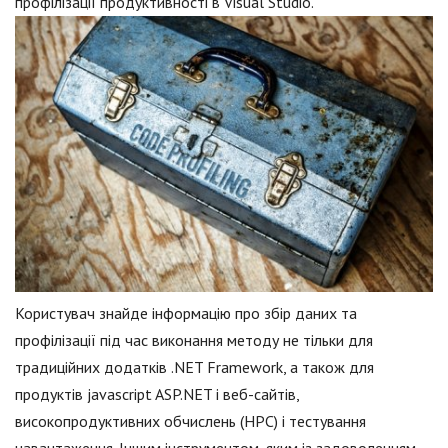
профілізації продуктивності в Visual Studio.
Користувач знайде інформацію про збір даних та
профілізації під час виконання методу не тільки для
традиційних додатків .NET Framework, а також для
продуктів jаvascript ASP.NET і веб-сайтів,
високопродуктивних обчислень (HPC) і тестування
навантаження. Іншим інструментом, яким із задоволенням