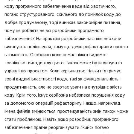
коду програмного забезпечення веде від хаотичного,
погано структурованого, схильного до помилок коду до
добре продуманому, тоді виникає закономірне питання,
чому це роблять не всі розробники програмного
забезпечення? На практиці розробники частіше неохоче
виконують поліпшення, тому що деякі рефакторинги просто
втомлюють. Особливо коли немає ніякої видимої
зовнішньої вигоди для цього. Також може бути винувато
управління проектом. Коли керівництво тільки підтримує
зовні видимі властивості коду, такі як функціональність і
продуктивність, але не звертає уваги на внутрішнє якість
коду. Крім того, існує серйозна небезпека порушення коду
за допомогою операцій рефакторінгу. І якщо, наприклад,
імена файлів змінюються, простежуваність змін також може
стати проблемою. Навіть якщо розробник програмного
забезпечення прагне реорганізувати якийсь погано