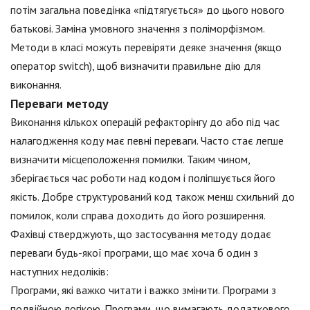
потім загальна поведінка «підтягується» до цього нового
батькові. Заміна умовного значення з поліморфізмом.
Методи в класі можуть перевіряти деяке значення (якщо
оператор switch), щоб визначити правильне дію для
виконання.
Переваги методу
Виконання кількох операцій рефакторінгу до або під час
налагодження коду має певні переваги. Часто стає легше
визначити місцеположення помилки. Таким чином,
зберігається час роботи над кодом і поліпшується його
якість. Добре структурований код також менш схильний до
помилок, коли справа доходить до його розширення.
Фахівці стверджують, що застосування методу додає
переваги будь-якої програми, що має хоча б один з
наступних недоліків:
Програми, які важко читати і важко змінити. Програми з
подвійною логікою. Програми, що вимагають додаткового