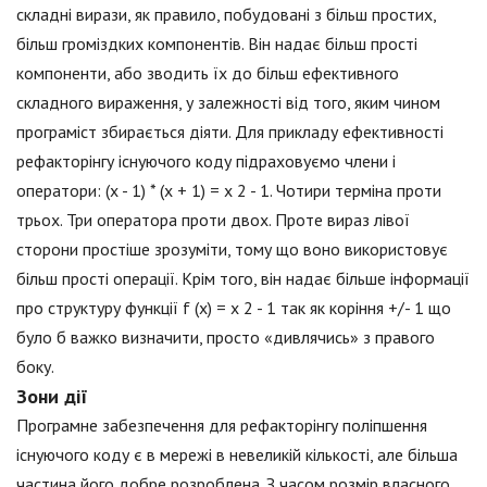
складні вирази, як правило, побудовані з більш простих,
більш громіздких компонентів. Він надає більш прості
компоненти, або зводить їх до більш ефективного
складного вираження, у залежності від того, яким чином
програміст збирається діяти. Для прикладу ефективності
рефакторінгу існуючого коду підраховуємо члени і
оператори: (x - 1) * (x + 1) = x 2 - 1. Чотири терміна проти
трьох. Три оператора проти двох. Проте вираз лівої
сторони простіше зрозуміти, тому що воно використовує
більш прості операції. Крім того, він надає більше інформації
про структуру функції f (x) = x 2 - 1 так як коріння +/- 1 що
було б важко визначити, просто «дивлячись» з правого
боку.
Зони дії
Програмне забезпечення для рефакторінгу поліпшення
існуючого коду є в мережі в невеликій кількості, але більша
частина його добре розроблена. З часом розмір власного