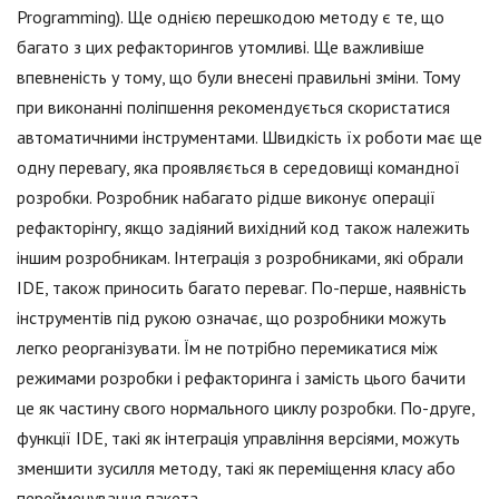
Programming). Ще однією перешкодою методу є те, що
багато з цих рефакторингов утомливі. Ще важливіше
впевненість у тому, що були внесені правильні зміни. Тому
при виконанні поліпшення рекомендується скористатися
автоматичними інструментами. Швидкість їх роботи має ще
одну перевагу, яка проявляється в середовищі командної
розробки. Розробник набагато рідше виконує операції
рефакторінгу, якщо задіяний вихідний код також належить
іншим розробникам. Інтеграція з розробниками, які обрали
IDE, також приносить багато переваг. По-перше, наявність
інструментів під рукою означає, що розробники можуть
легко реорганізувати. Їм не потрібно перемикатися між
режимами розробки і рефакторинга і замість цього бачити
це як частину свого нормального циклу розробки. По-друге,
функції IDE, такі як інтеграція управління версіями, можуть
зменшити зусилля методу, такі як переміщення класу або
перейменування пакета.