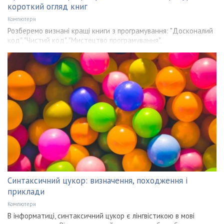
короткий огляд книг
Компютери
Розберемо визнані кращі книги з програмування: "Досконалий
код", "Чистий код", "Мистецтво програмування",
Синтаксичний цукор: визначення, походження і
приклади
Компютери
В інформатиці, синтаксичний цукор є лінгвістикою в мові