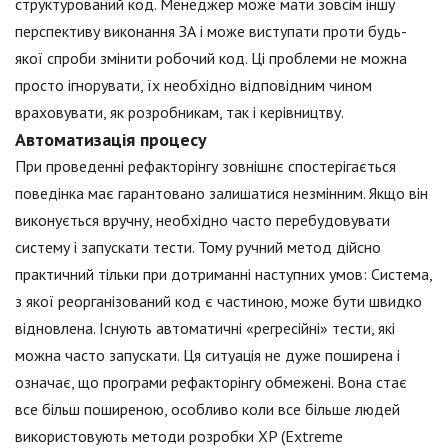
структурований код. Менеджер може мати зовсім іншу
перспективу виконання ЗА і може виступати проти будь-
якої спроби змінити робочий код. Ці проблеми не можна
просто ігнорувати, їх необхідно відповідним чином
враховувати, як розробникам, так і керівництву.
Автоматизація процесу
При проведенні рефакторінгу зовнішнє спостерігається
поведінка має гарантовано залишатися незмінним. Якщо він
виконується вручну, необхідно часто перебудовувати
систему і запускати тести. Тому ручний метод дійсно
практичний тільки при дотриманні наступних умов: Система,
з якої реорганізований код є частиною, може бути швидко
відновлена. Існують автоматичні «регресійні» тести, які
можна часто запускати. Ця ситуація не дуже поширена і
означає, що програми рефакторінгу обмежені. Вона стає
все більш поширеною, особливо коли все більше людей
використовують методи розробки XP (Extreme