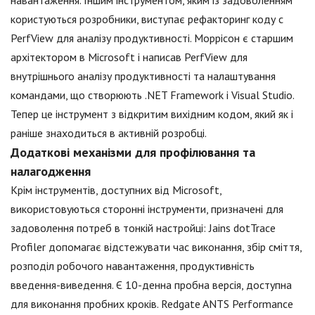
користуються розробники, виступає рефакторинг коду c
PerfView для аналізу продуктивності. Моррісон є старшим
архітектором в Microsoft і написав PerfView для
внутрішнього аналізу продуктивності та налаштування
командами, що створюють .NET Framework і Visual Studio.
Тепер це інструмент з відкритим вихідним кодом, який як і
раніше знаходиться в активній розробці.
Додаткові механізми для профілювання та
налагодження
Крім інструментів, доступних від Microsoft,
використовуються сторонні інструменти, призначені для
задоволення потреб в тонкій настройці: Jains dotTrace
Profiler допомагає відстежувати час виконання, збір сміття,
розподіл робочого навантаження, продуктивність
введення-виведення. Є 10-денна пробна версія, доступна
для виконання пробних кроків. Redgate ANTS Performance