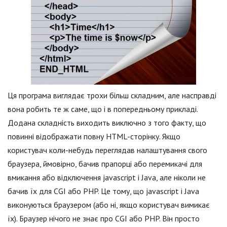
Ця програма виглядає трохи більш складним, але насправді
вона робить те ж саме, що і в попередньому прикладі.
Додана складність виходить виключно з того факту, що
повинні відображати повну HTML-сторінку. Якщо
користувач коли-небудь переглядав налаштування свого
браузера, ймовірно, бачив прапорці або перемикачі для
вмикання або відключення jаvascript і Java, але ніколи не
бачив їх для CGI або PHP. Це тому, що jаvascript і Java
виконуються браузером (або ні, якщо користувач вимикає
їх). Браузер нічого не знає про CGI або PHP. Він просто