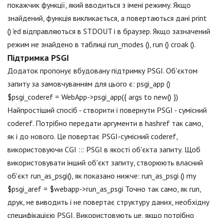
покажчик функції, який вводиться з імені режиму. Якщо
знайдений, функція викликається, а повертаються дані print
() 'ed відправляються в STDOUT і в браузер. Якщо зазначений
режим не знайдено в таблиці run_modes (), run () croak ().
Підтримка PSGI
Додаток пропонує вбудовану підтримку PSGI. Об'єктом
запиту за замовчуванням для цього є: psgi_app ()
$psgi_coderef = WebApp->psgi_app({ args to new() })
Найпростіший спосіб - створити і повернути PSGI - сумісний
coderef. Потрібно передати аргументи в hashref так само,
як і до нового. Це повертає PSGI-сумісний coderef,
використовуючи CGI ::: PSGI в якості об'єкта запиту. Щоб
використовувати інший об'єкт запиту, створюють власний
об'єкт run_as_psgi(), як показано нижче: run_as_psgi () my
$psgi_aref = $webapp->run_as_psgi Точно так само, як run,
друк, не виводить і не повертає структуру даних, необхідну
специфікацією PSGI. Використовують це, якщо потрібно