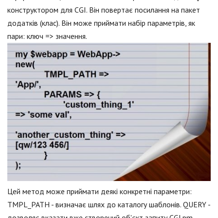
конструктором для CGI. Він повертає посилання на пакет
додатків (клас). Він може приймати набір параметрів, як
пари: ключ => значення.
Цей метод може приймати деякі конкретні параметри:
TMPL_PATH - визначає шлях до каталогу шаблонів. QUERY -
дозволяє вказати вже створений об'єкт запиту CGI.pm.