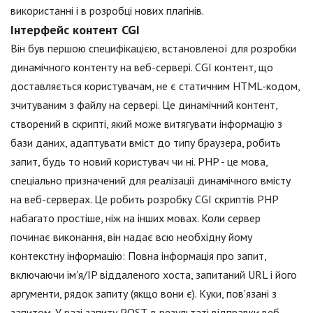
використанні і в розробці нових плагінів.
Інтерфейс контент CGI
Він був першою специфікацією, встановленої для розробки
динамічного контенту на веб-сервері. CGI контент, що
доставляється користувачам, не є статичним HTML-кодом,
зчитуваним з файлу на сервері. Це динамічний контент,
створений в скрипті, який може витягувати інформацію з
бази даних, адаптувати вміст до типу браузера, робить
запит, будь то новий користувач чи ні. PHP - це мова,
спеціально призначений для реалізації динамічного вмісту
на веб-серверах. Це робить розробку CGI скриптів PHP
набагато простіше, ніж на інших мовах. Коли сервер
починає виконання, він надає всю необхідну йому
контекстну інформацію: Повна інформація про запит,
включаючи ім'я/IP віддаленого хоста, запитаний URL і його
аргументи, рядок запиту (якщо вони є). Куки, пов'язані з
запитом. У разі запиту POST, в результаті відправки веб-