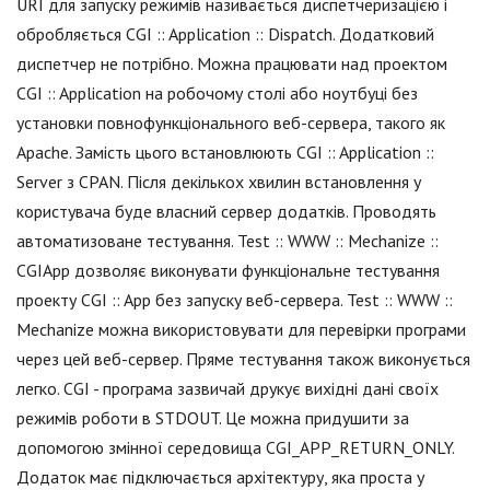
URI для запуску режимів називається диспетчеризацією і
обробляється CGI :: Application :: Dispatch. Додатковий
диспетчер не потрібно. Можна працювати над проектом
CGI :: Application на робочому столі або ноутбуці без
установки повнофункціонального веб-сервера, такого як
Apache. Замість цього встановлюють CGI :: Application ::
Server з CPAN. Після декількох хвилин встановлення у
користувача буде власний сервер додатків. Проводять
автоматизоване тестування. Test :: WWW :: Mechanize ::
CGIApp дозволяє виконувати функціональне тестування
проекту CGI :: App без запуску веб-сервера. Test :: WWW ::
Mechanize можна використовувати для перевірки програми
через цей веб-сервер. Пряме тестування також виконується
легко. CGI - програма зазвичай друкує вихідні дані своїх
режимів роботи в STDOUT. Це можна придушити за
допомогою змінної середовища CGI_APP_RETURN_ONLY.
Додаток має підключається архітектуру, яка проста у