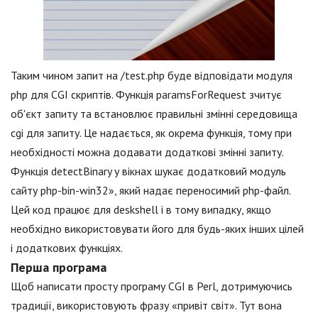
Таким чином запит на /test.php буде відповідати модуля
php для CGI скриптів. Функція paramsForRequest зчитує
об'єкт запиту та встановлює правильні змінні середовища
cgi для запиту. Це надається, як окрема функція, тому при
необхідності можна додавати додаткові змінні запиту.
Функція detectBinary у вікнах шукає додатковий модуль
сайту php-bin-win32», який надає переносимий php-файл.
Цей код працює для deskshell і в тому випадку, якщо
необхідно використовувати його для будь-яких інших цілей
і додаткових функціях.
Перша програма
Щоб написати просту програму CGI в Perl, дотримуючись
традиції, використовують фразу «привіт світ». Тут вона