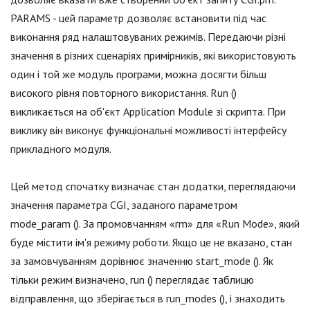
PARAMS - цей параметр дозволяє встановити під час
виконання ряд налаштовуваних режимів. Передаючи різні
значення в різних сценаріях примірників, які використовують
один і той же модуль програми, можна досягти більш
високого рівня повторного використання. Run ()
викликається на об'єкт Application Module зі скрипта. При
виклику він виконує функціональні можливості інтерфейсу
прикладного модуля.
Цей метод спочатку визначає стан додатки, переглядаючи
значення параметра CGI, заданого параметром
mode_param (). За промовчанням «rm» для «Run Mode», який
буде містити ім'я режиму роботи. Якщо це не вказано, стан
за замовчуванням дорівнює значенню start_mode (). Як
тільки режим визначено, run () переглядає таблицю
відправлення, що зберігається в run_modes (), і знаходить