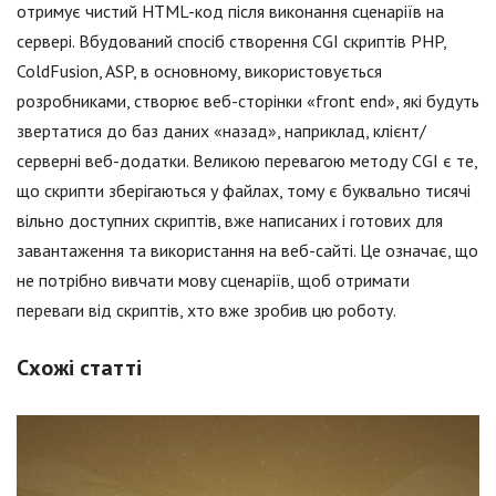
отримує чистий HTML-код після виконання сценаріїв на
сервері. Вбудований спосіб створення CGI скриптів PHP,
ColdFusion, ASP, в основному, використовується
розробниками, створює веб-сторінки «front end», які будуть
звертатися до баз даних «назад», наприклад, клієнт/
серверні веб-додатки. Великою перевагою методу CGI є те,
що скрипти зберігаються у файлах, тому є буквально тисячі
вільно доступних скриптів, вже написаних і готових для
завантаження та використання на веб-сайті. Це означає, що
не потрібно вивчати мову сценаріїв, щоб отримати
переваги від скриптів, хто вже зробив цю роботу.
Схожі статті