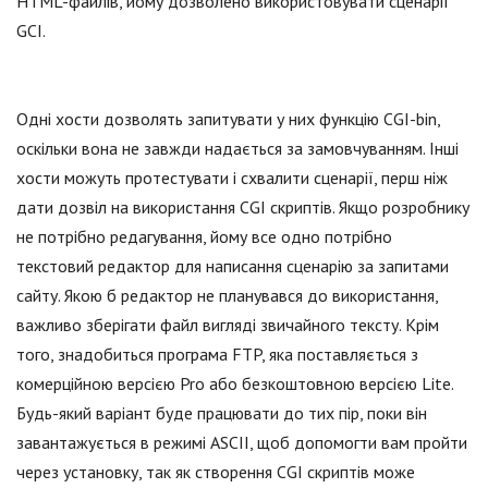
HTML-файлів, йому дозволено використовувати сценарії
GCI.
Одні хости дозволять запитувати у них функцію CGI-bin,
оскільки вона не завжди надається за замовчуванням. Інші
хости можуть протестувати і схвалити сценарії, перш ніж
дати дозвіл на використання CGI скриптів. Якщо розробнику
не потрібно редагування, йому все одно потрібно
текстовий редактор для написання сценарію за запитами
сайту. Якою б редактор не планувався до використання,
важливо зберігати файл вигляді звичайного тексту. Крім
того, знадобиться програма FTP, яка поставляється з
комерційною версією Pro або безкоштовною версією Lite.
Будь-який варіант буде працювати до тих пір, поки він
завантажується в режимі ASCII, щоб допомогти вам пройти
через установку, так як створення CGI скриптів може