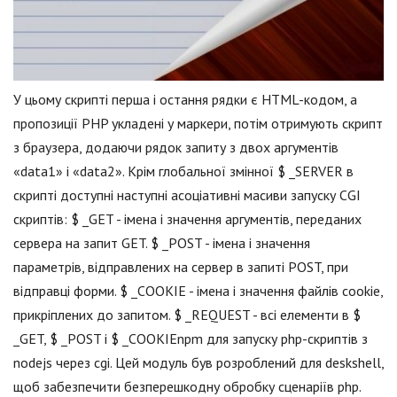
У цьому скрипті перша і остання рядки є HTML-кодом, а
пропозиції PHP укладені у маркери, потім отримують скрипт
з браузера, додаючи рядок запиту з двох аргументів
«data1» і «data2». Крім глобальної змінної $ _SERVER в
скрипті доступні наступні асоціативні масиви запуску CGI
скриптів: $ _GET - імена і значення аргументів, переданих
сервера на запит GET. $ _POST - імена і значення
параметрів, відправлених на сервер в запиті POST, при
відправці форми. $ _COOKIE - імена і значення файлів cookie,
прикріплених до запитом. $ _REQUEST - всі елементи в $
_GET, $ _POST і $ _COOKIEnpm для запуску php-скриптів з
nodejs через cgi. Цей модуль був розроблений для deskshell,
щоб забезпечити безперешкодну обробку сценаріїв php.