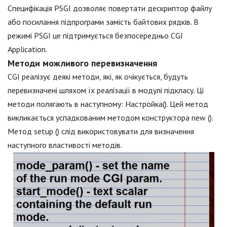
Специфікація PSGI дозволяє повертати дескриптор файлу
або посилання підпрограми замість байтових рядків. В
режимі PSGI це підтримується безпосередньо CGI
Application.
Методи можливого перевизначення
CGI реалізує деякі методи, які, як очікується, будуть
перевизначені шляхом їх реалізації в модулі підкласу. Ці
методи полягають в наступному: Настройка(). Цей метод
викликається успадкованим методом конструктора new ().
Метод setup () слід використовувати для визначення
наступного властивості методів.