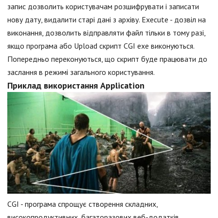
запис дозволить користувачам розшифрувати і записати
нову дату, видалити старі дані з архіву. Execute - дозвіл на
виконання, дозволить відправляти файл тільки в тому разі,
якщо програма або Upload скрипт CGI exe виконуються.
Попередньо переконуються, що скрипт буде працювати до
заслання в режимі загального користування.
Приклад використання Application
CGI - програма спрощує створення складних,
високопродуктивних, багаторазових веб-додатків,