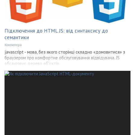
Підключення до HTML JS: від синтаксису до
семантики
Компютери
jаvascript - мова, без якого сторінці складно «домовитися» з
браузером про комфортне обслуговування відвідувача. JS
обслуговує дерево об'єктів