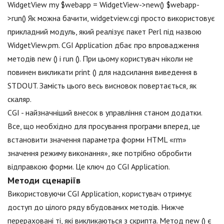
WidgetView my $webapp = WidgetView->new() $webapp-
>run() Як можна бачити, widgetview.cgi просто використовує
прикладний модуль, який реалізує пакет Perl під назвою
WidgetView.pm. CGI Application дбає про впровадження
методів new () і run (). При цьому користувач ніколи не
повинен викликати print () для надсилання виведення в
STDOUT. Замість цього весь висновок повертається, як
скаляр.
CGI - найзначніший внесок в управління станом додатки.
Все, що необхідно для просування програми вперед, це
встановити значення параметра форми HTML «rm»
значення режиму виконання», яке потрібно обробити
відправкою форми. Це ключ до CGI Application.
Методи сценаріїв
Використовуючи CGI Application, користувач отримує
доступ до цілого ряду вбудованих методів. Нижче
перераховані ті, які викликаються з скрипта. Метод new () є