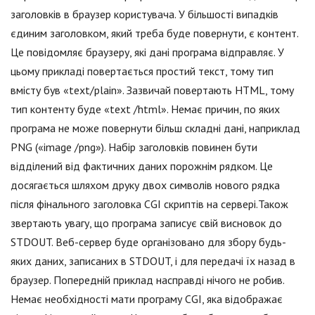
заголовків в браузер користувача. У більшості випадків
єдиним заголовком, який треба буде повернути, є контент.
Це повідомляє браузеру, які дані програма відправляє. У
цьому прикладі повертається простий текст, тому тип
вмісту був «text/plain». Зазвичай повертають HTML, тому
тип контенту буде «text /html». Немає причин, по яких
програма не може повернути більш складні дані, наприклад
PNG («image /png»). Набір заголовків повинен бути
відділений від фактичних даних порожнім рядком. Це
досягається шляхом друку двох символів нового рядка
після фінального заголовка CGI скриптів на сервері.Також
звертають увагу, що програма записує свій висновок до
STDOUT. Веб-сервер буде організовано для збору будь-
яких даних, записаних в STDOUT, і для передачі їх назад в
браузер. Попередній приклад насправді нічого не робив.
Немає необхідності мати програму CGI, яка відображає