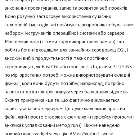
виконання проектування, запис та розвиток веб-проектів.
Воно розумно застосовує використання сучасних
технологій і методів, які пов'язують розробника з будь-яким
набором інструментів операційної системи або сервера.
Має легкий вага (з точки зору використання пам'яті), що
робить його підходящим для звичайних середовищ CGI, і
високий вибір продуктивності в таких постійних
середовищах, як FastCGI або mod_perl. Додаючи PLUGINS
по мірі зростання потреб, можна використовувати складні
функції, коли вони будуть потрібні, наприклад, потрібно
написати додаток для пошуку через базу даних віджетів.
Скрипт примірника - це те, що фактично викликається
користувача веб-сервером. Це дуже маленький простий
файл, який просто створює екземпляр інтерфейсу програми і
викликає успадкований метод run (). Нижче наведено
повний опис «widgetview.cgi»: #!/usr/bin/perl -wuse