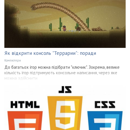
Як відкрити консоль "Террарии": поради
Компютери
До багатьох ігор можна підібрати "ключик". Зокрема, велике
кількість ігор підтримують консольне написання, через яке
можна здійснити