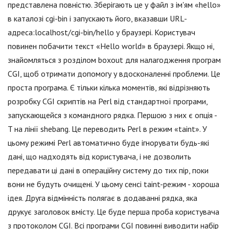
представлена повністю. Зберігають це у файл з ім'ям «hello»
в каталозі cgi-bin і запускають його, вказавши URL-
адреса:localhost/cgi-bin/hello у браузері. Користувач
повинен побачити текст «Hello world» в браузері. Якщо ні,
знайомляться з розділом boxout для налагодження програм
CGI, щоб отримати допомогу у вдосконаленні проблеми. Це
проста програма. Є тільки кілька моментів, які відрізняють
розробку CGI скриптів на Perl від стандартної програми,
запускающейся з командного рядка. Першою з них є опція -
T на лінії shebang. Це переводить Perl в режим «taint». У
цьому режимі Perl автоматично буде ігнорувати будь-які
дані, що надходять від користувача, і не дозволить
передавати ці дані в операційну систему до тих пір, поки
вони не будуть очищені. У цьому сенсі taint-режим - хороша
ідея. Друга відмінність полягає в додаванні рядка, яка
друкує заголовок вмісту. Це буде перша проба користувача
з протоколом CGI. Всі програми CGI повинні виводити набір