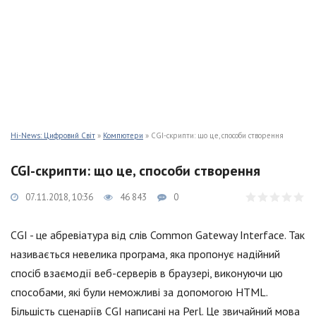
Hi-News: Цифровий Світ
»
Компютери
» CGI-скрипти: що це, способи створення
CGI-скрипти: що це, способи створення
07.11.2018, 10:36
46 843
0
CGI - це абревіатура від слів Common Gateway Interface. Так
називається невелика програма, яка пропонує надійний
спосіб взаємодії веб-серверів в браузері, виконуючи цю
способами, які були неможливі за допомогою HTML.
Більшість сценаріїв CGI написані на Perl. Це звичайний мова