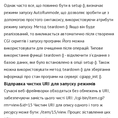
Однак часто все, що повинно бути в setup (), визначає
режими запуску AutoRunmode, що дозволяє зробити це з
допомогою простого синтаксису, використовуючи атрибути
режиму запуску. Метод teardown (). Якщо він буде
реалізований, то викликається автоматично після створення
CGI скриптів і запуску програми. Його можна
використовувати для очищення після операцій. Типове
використання функції teardown () - відключити з'єднання з
базою даних, яке було встановлено в опції setup (). Також
можна використовувати метод teardown () для зберігання
інформації про стан програми на сервері: cgiapp_init ().
Відправка чистих URI для запуску режимів
Сучасні веб-фреймворки обходяться без обмежень в URI,
забезпечуючи замість цього чисті URI: /cgi-bin/item.cgi?
rm=view&id=15 Чистим URI для опису одного і того ж
ресурсу може бути: /item/15/view. Процес зіставлення цих