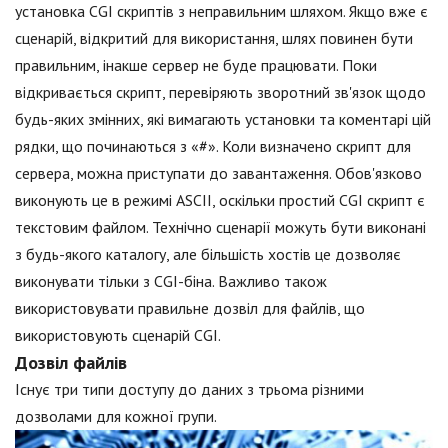
установка CGI скриптів з неправильним шляхом. Якщо вже є
сценарій, відкритий для використання, шлях повинен бути
правильним, інакше сервер не буде працювати. Поки
відкривається скрипт, перевіряють зворотний зв'язок щодо
будь-яких змінних, які вимагають установки та коментарі цій
рядки, що починаються з «#». Коли визначено скрипт для
сервера, можна приступати до завантаження. Обов'язково
виконують це в режимі ASCII, оскільки простий CGI скрипт є
текстовим файлом. Технічно сценарії можуть бути виконані
з будь-якого каталогу, але більшість хостів це дозволяє
виконувати тільки з CGI-біна. Важливо також
використовувати правильне дозвіл для файлів, що
використовують сценарій CGI.
Дозвіл файлів
Існує три типи доступу до даних з трьома різними
дозволами для кожної групи.