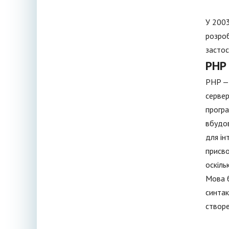
У 2003
розроб
застос
PHP
PHP — 
сервер
програ
вбудов
для ін
присво
оскіль
Мова б
синтак
створе