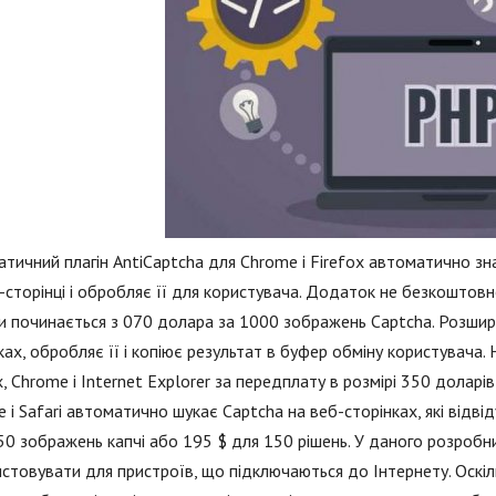
тичний плагін AntiCaptcha для Chrome і Firefox автоматично зна
-сторінці і обробляє її для користувача. Додаток не безкоштовне
и починається з 070 долара за 1000 зображень Captcha. Розшир
ках, обробляє її і копіює результат в буфер обміну користувача.
x, Chrome і Internet Explorer за передплату в розмірі 350 долар
 і Safari автоматично шукає Captcha на веб-сторінках, які відві
50 зображень капчі або 195 $ для 150 рішень. У даного розробни
стовувати для пристроїв, що підключаються до Інтернету. Оскі