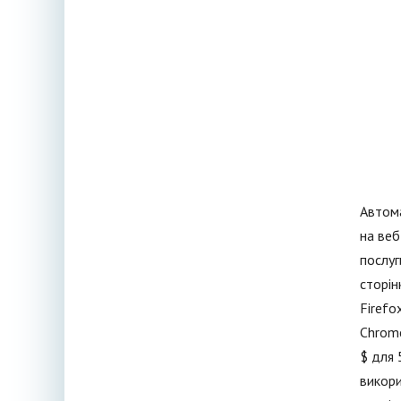
Автома
на веб
послуг
сторін
Firefo
Chrome
$ для 
викори