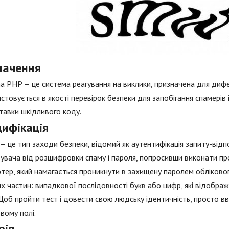
начення
a PHP — це система реагування на виклики, призначена для дифе
стовується в якості перевірок безпеки для запобігання спамерів 
тавки шкідливого коду.
цифікація
— це тип заходи безпеки, відомий як аутентифікація запиту-відп
увача від розшифровки спаму і пароля, попросивши виконати про
тер, який намагається проникнути в захищену паролем обліковог
х частин: випадкової послідовності букв або цифр, які відобра
Щоб пройти тест і довести свою людську ідентичність, просто вве
вому полі.
рія