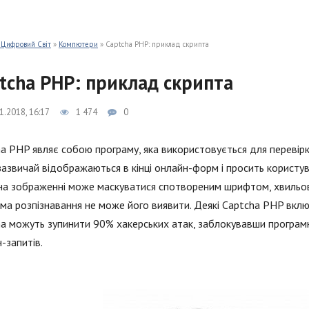
 Цифровий Світ
»
Компютери
» Captcha PHP: приклад скрипта
tcha PHP: приклад скрипта
1.2018, 16:17
1 474
0
a PHP являє собою програму, яка використовується для перевірки
зазвичай відображаються в кінці онлайн-форм і просить користу
на зображенні може маскуватися спотвореним шрифтом, хвильови
ма розпізнавання не може його виявити. Деякі Captcha PHP вклю
a можуть зупинити 90% хакерських атак, заблокувавши програм
-запитів.