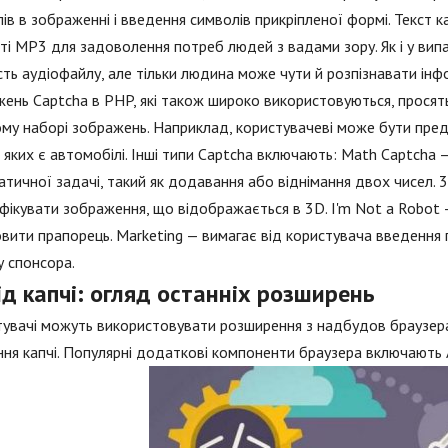
ів в зображенні і введення символів прикріпленої формі. Текст 
і MP3 для задоволення потреб людей з вадами зору. Як і у вип
сть аудіофайлу, але тільки людина може чути й розпізнавати інфо
ень Captcha в PHP, які також широко використовуються, просять
му наборі зображень. Наприклад, користувачеві може бути предс
 в яких є автомобілі. Інші типи Captcha включають: Math Captcha
тичної задачі, такий як додавання або віднімання двох чисел. 
фікувати зображення, що відображається в 3D. I'm Not a Robot —
вити прапорець. Marketing — вимагає від користувача введення 
 спонсора.
д капчі: огляд останніх розширень
увачі можуть використовувати розширення з надбудов браузер
ня капчі. Популярні додаткові компоненти браузера включають 