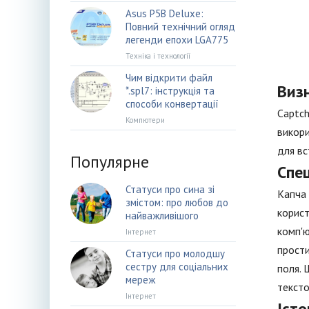
Asus P5B Deluxe:
Повний технічний огляд
легенди епохи LGA775
Техніка і технології
Чим відкрити файл
Виз
*.spl7: інструкція та
способи конвертації
Captch
Компютери
викори
для вс
Популярне
Спе
Статуси про сина зі
Капча 
змістом: про любов до
корист
найважливішого
комп'ю
Інтернет
прости
Статуси про молодшу
сестру для соціальних
поля. 
мереж
тексто
Інтернет
Істо