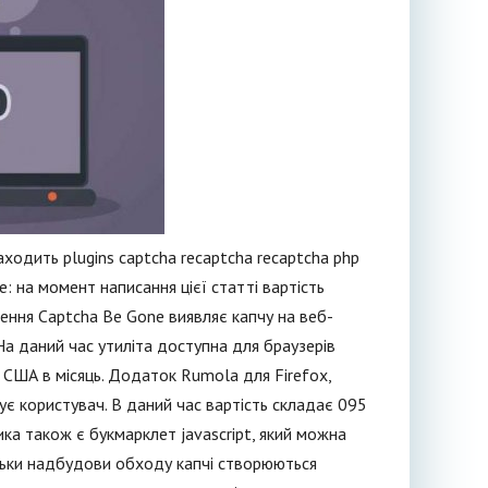
ходить plugins captcha recaptcha recaptcha php
: на момент написання цієї статті вартість
ення Captcha Be Gone виявляє капчу на веб-
 На даний час утиліта доступна для браузерів
ів США в місяць. Додаток Rumola для Firefox,
дує користувач. В даний час вартість складає 095
ка також є букмарклет jаvascript, який можна
льки надбудови обходу капчі створюються