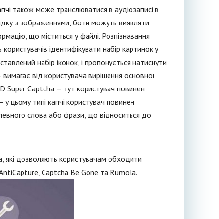
капчі також може транслюватися в аудіозаписі в
адку з зображеннями, боти можуть виявляти
рмацію, що міститься у файлі. Розпізнавання
 користувачів ідентифікувати набір картинок у
тавлений набір іконок, і пропонується натиснути
 — вимагає від користувача вирішення основної
3D Super Captcha — тут користувач повинен
 у цьому типі капчі користувач повинен
певного слова або фрази, що відноситься до
а, які дозволяють користувачам обходити
AntiCapture, Captcha Be Gone та Rumola.