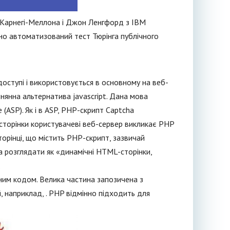
у Карнегі-Меллона і Джон Ленгфорд з IBM
но автоматизований тест Тюрінга публічного
доступі і використовується в основному на веб-
внянна альтернатива jаvascript. Дана мова
(ASP). Як і в ASP, PHP-скрипт Captcha
сторінки користувачеві веб-сервер викликає PHP
торінці, що містить PHP-скрипт, зазвичай
на розглядати як «динамічні HTML-сторінки,
.
ним кодом. Велика частина запозичена з
й, наприклад, . PHP відмінно підходить для