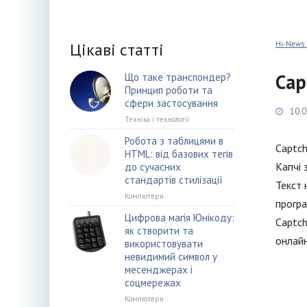
Цікаві статті
Hi-News:
Cap
Що таке транспондер?
Принцип роботи та
сфери застосування
10.0
Техніка і технології
Робота з таблицями в
Captch
HTML: від базових тегів
Капчі 
до сучасних
стандартів стилізації
Текст 
Компютери
програ
Цифрова магія Юнікоду:
Captch
як створити та
онлайн
використовувати
невидимий символ у
месенджерах і
соцмережах
Компютери