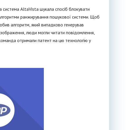
 система AltaVista шукала спосіб блокувати
алгоритми ранжирування пошукової системи. Щоб
робив алгоритм, який випадково генерував
 зображення, люди могли читати повідомлення,
 команда отримали патент на цю технологію у