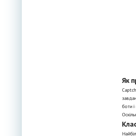
Як 
Captch
завдан
боти і
Оскіль
Кла
Найбіл