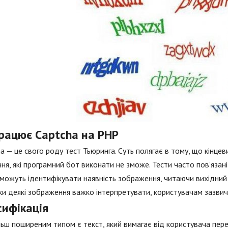
працює Captcha на PHP
a — це свого роду тест Тьюринга. Суть полягає в тому, що кінце
ня, які програмний бот виконати не зможе. Тести часто пов'язан
 можуть ідентифікувати наявність зображення, читаючи вихідний 
ки деякі зображення важко інтерпретувати, користувачам зазви
сифікація
ьш поширеним типом є текст, який вимагає від користувача пе