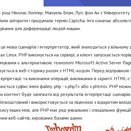
 році Ніколас Хоппер, Мануель Блум, Луїс фон Ан з Університет
или алгоритм і придумали термін Captcha. Ім'я означає абсолют
ування для диференціації людей машин.
це мова сценаріїв і інтерпретатор, який знаходиться у вільному 
ах Linux. PHP виконується на сервері, а клієнт запускається порі
мування є альтернативою технології Microsoft Active Server Page 
ується в веб-сторінку разом з HTML-кодом. Перед відправкою 
терпретації та виконання операцій, викликаних в скрипті. HTML-с
юється суфікс імені файлу .php - «.php7» або «.phtml». PHP мож
ки контент буде залежати від результатів інтерпретації сценарію
езкоштовний і використовується за ліцензією з відкритим вихід
сису інших мов, але PHP має ряд унікальних і спеціальних функці
ння веб-сайтів, керованих базами даних.