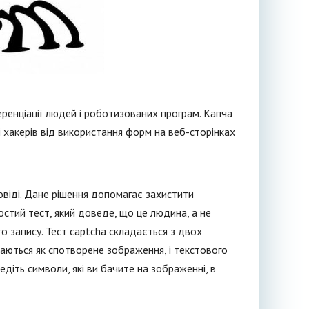
ренціації людей і роботизованих програм. Капча
і хакерів від використання форм на веб-сторінках
овіді. Дане рішення допомагає захистити
стий тест, який доведе, що це людина, а не
о запису. Тест captcha складається з двох
жаються як спотворене зображення, і текстового
діть символи, які ви бачите на зображенні, в