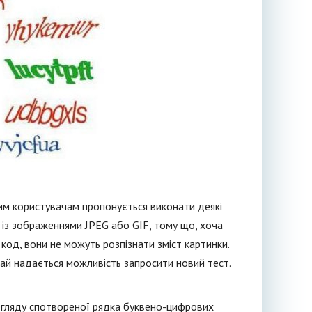
вим користувачам пропонується виконати деякі
і із зображеннями JPEG або GIF, тому що, хоча
код, вони не можуть розпізнати зміст картинки.
чай надається можливість запросити новий тест.
регляду спотвореної рядка буквено-цифрових