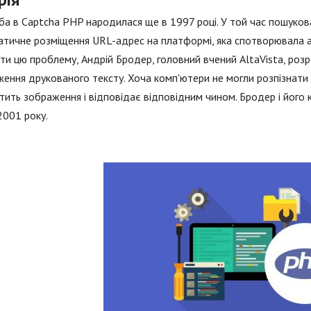
а в Captcha PHP народилася ще в 1997 році. У той час пошукова
атичне розміщення URL-адрес на платформі, яка спотворювала 
ти цю проблему, Андрій Бродер, головний вчений AltaVista, роз
ення друкованого тексту. Хоча комп'ютери не могли розпізнати
тить зображення і відповідає відповідним чином. Бродер і його
 2001 року.