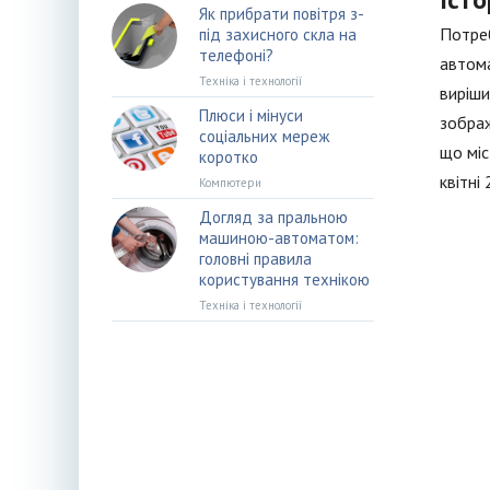
Як прибрати повітря з-
Потреб
під захисного скла на
телефоні?
автом
Техніка і технології
виріши
Плюси і мінуси
зображ
соціальних мереж
що міс
коротко
квітні
Компютери
Догляд за пральною
машиною-автоматом:
головні правила
користування технікою
Техніка і технології