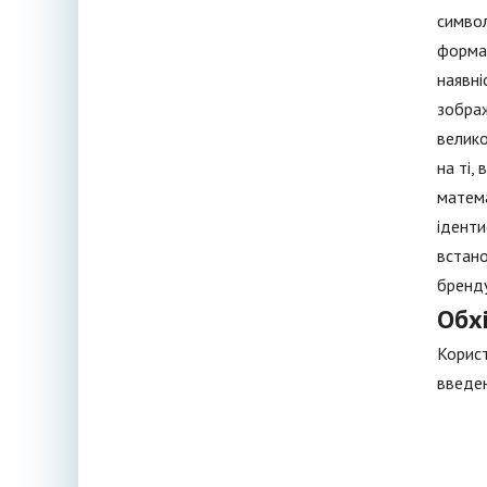
символ
формат
наявні
зображ
велико
на ті,
матема
іденти
встано
бренду
Обхі
Корист
введен