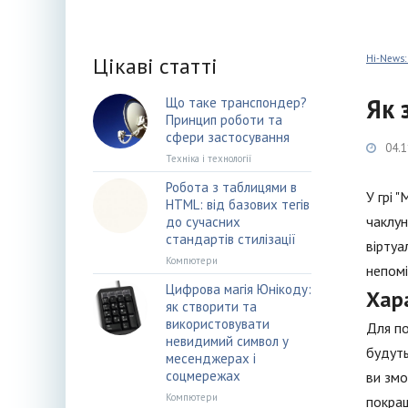
Цікаві статті
Hi-News:
Як 
Що таке транспондер?
Принцип роботи та
сфери застосування
04.1
Техніка і технології
Робота з таблицями в
У грі 
HTML: від базових тегів
чаклун
до сучасних
стандартів стилізації
віртуа
Компютери
непомі
Цифрова магія Юнікоду:
Хар
як створити та
використовувати
Для по
невидимий символ у
будуть
месенджерах і
соцмережах
ви змо
Компютери
покращ