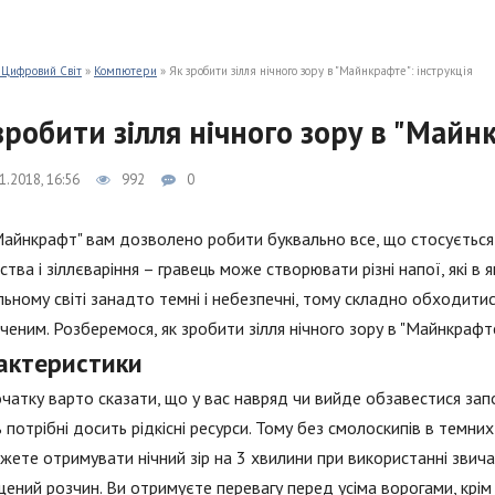
 Цифровий Світ
»
Компютери
» Як зробити зілля нічного зору в "Майнкрафте": інструкція
зробити зілля нічного зору в "Майн
1.2018, 16:56
992
0
"Майнкрафт" вам дозволено робити буквально все, що стосується 
ства і зіллєваріння – гравець може створювати різні напої, які в 
льному світі занадто темні і небезпечні, тому складно обходити
ченим. Розберемося, як зробити зілля нічного зору в "Майнкрафте
актеристики
чатку варто сказати, що у вас навряд чи вийде обзавестися запо
 потрібні досить рідкісні ресурси. Тому без смолоскипів в темних
жете отримувати нічний зір на 3 хвилини при використанні звича
ений розчин. Ви отримуєте перевагу перед усіма ворогами, крім 