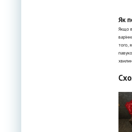
Як п
Якщо в
варінн
того, 
павуко
хвилин
Схо