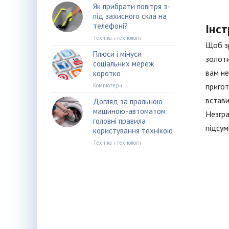
Як прибрати повітря з-
під захисного скла на
телефоні?
Інст
Техніка і технології
Щоб зр
Плюси і мінуси
золоти
соціальних мереж
вам не
коротко
пригот
Компютери
встави
Догляд за пральною
машиною-автоматом:
Незгра
головні правила
підсум
користування технікою
Техніка і технології