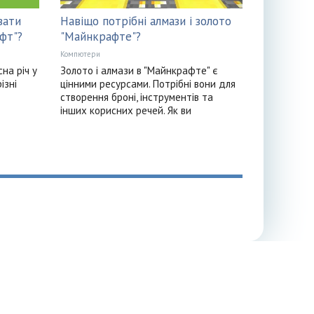
вати
Навіщо потрібні алмази і золото
афт"?
"Майнкрафте"?
Компютери
сна річ у
Золото і алмази в "Майнкрафте" є
ізні
цінними ресурсами. Потрібні вони для
створення броні, інструментів та
інших корисних речей. Як ви