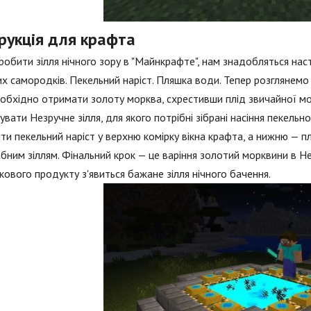
рукція для крафта
обити зілля нічного зору в "Майнкрафте", нам знадобляться наст
х самородків. Пекельний наріст. Пляшка води. Тепер розглянем
обхідно отримати золоту морква, схрестивши плід звичайної мо
увати Незручне зілля, для якого потрібні зібрані насіння пекель
ти пекельний наріст у верхню комірку вікна крафта, а нижню — п
бним зіллям. Фінальний крок — це варіння золотий морквини в Незр
кового продукту з'явиться бажане зілля нічного бачення.