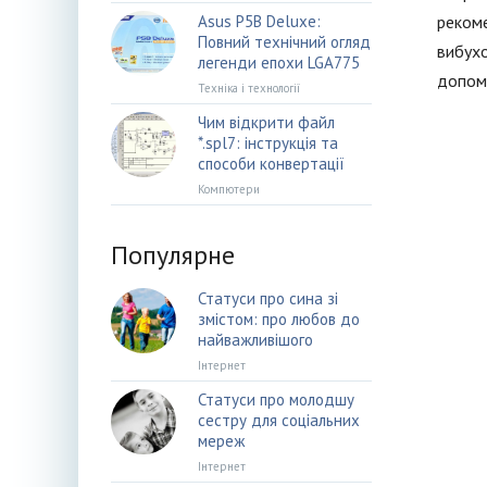
Asus P5B Deluxe:
рекоме
Повний технічний огляд
вибухо
легенди епохи LGA775
допомо
Техніка і технології
Чим відкрити файл
*.spl7: інструкція та
способи конвертації
Компютери
Популярне
Статуси про сина зі
змістом: про любов до
найважливішого
Інтернет
Статуси про молодшу
сестру для соціальних
мереж
Інтернет