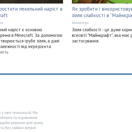
ростити пекельний наріст в
Як зробити і використову
raft
зілля слабкості в "Майнкр
ри
Компютери
ний наріст є основою
Зілля слабкості - це дуже кори
аріння в Minecraft. За допомогою
всесвіті "Майнкрафт", яка має р
створюється грубе зілля, а далі
застосування.
залежності від інгредієнта
юють
у світі технологій. Ми
ейтинги та порівняння
адійні рішення для дому,
та без зайвих витрат.