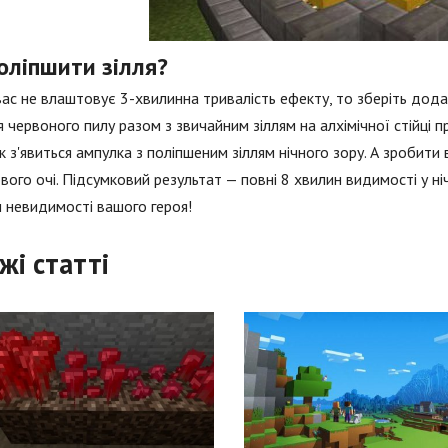
оліпшити зілля?
ас не влаштовує 3-хвилинна тривалість ефекту, то зберіть дода
я червоного пилу разом з звичайним зіллям на алхімічної стійці п
як з'явиться ампулка з поліпшеним зіллям нічного зору. А зроби
вого очі. Підсумковий результат — повні 8 хвилин видимості у ні
 невидимості вашого героя!
жі статті