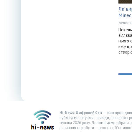
Як ви
Minec
Компюте
Пекель
зіллєв
нього 
вже в 
створ
Hi-News: Цифровий Світ
— ваш провідник 
публікуємо актуальні огляди, незалежні р
техніки 2026 року. Допомагаємо обрати н
навчання та роботи — просто, об’єктивно 