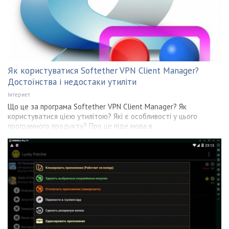
Як користуватися Softether VPN Client Manager?
Достоїнства і недостаки утиліти
Інтернет
Що це за програма Softether VPN Client Manager? Як
користуватися цією утилітою? Які є особливості у цього
програмного продукту? Про це піде мова в