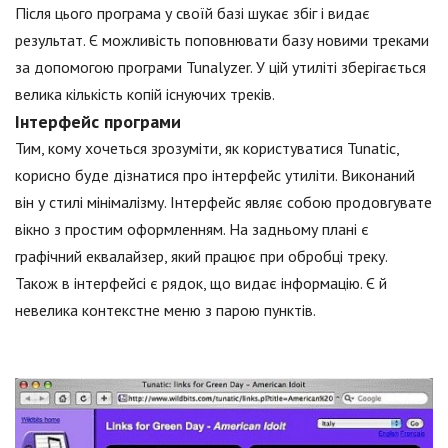
Після цього програма у своїй базі шукає збіг і видає
результат. Є можливість поповнювати базу новими треками
за допомогою програми Tunalyzer. У цій утиліті зберігається
велика кількість копій існуючих треків.
Інтерфейс програми
Тим, кому хочеться зрозуміти, як користуватися Tunatic,
корисно буде дізнатися про інтерфейс утиліти. Виконаний
він у стилі мінімалізму. Інтерфейс являє собою продовгувате
вікно з простим оформленням. На задньому плані є
графічний еквалайзер, який працює при обробці треку.
Також в інтерфейсі є рядок, що видає інформацію. Є й
невелика контекстне меню з парою пунктів.