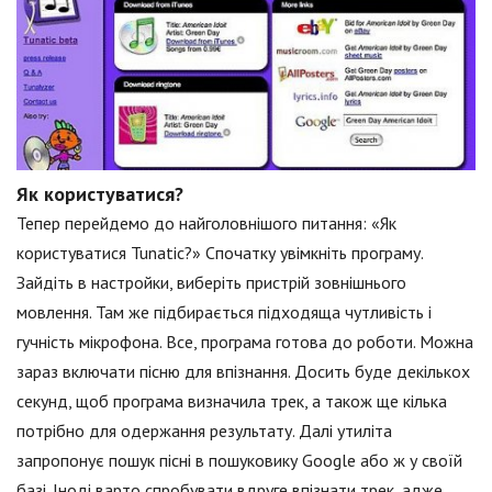
Як користуватися?
Тепер перейдемо до найголовнішого питання: «Як
користуватися Tunatic?» Спочатку увімкніть програму.
Зайдіть в настройки, виберіть пристрій зовнішнього
мовлення. Там же підбирається підходяща чутливість і
гучність мікрофона. Все, програма готова до роботи. Можна
зараз включати пісню для впізнання. Досить буде декількох
секунд, щоб програма визначила трек, а також ще кілька
потрібно для одержання результату. Далі утиліта
запропонує пошук пісні в пошуковику Google або ж у своїй
базі. Іноді варто спробувати вдруге впізнати трек, адже