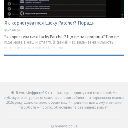
Як користуватися Lucky Patcher? Поради
Компютери
Як користуватися Lucky Patcher? Що це за програма? Про це
піде мова в нашій статті. В даний час величезна кількість
відмінних додатків та ігор для
Hi-News: Цифровий Світ
— ваш провідник у світі технологій. Ми
публікуємо актуальні огляди, незалежні рейтинги та порівняння техніки
2026 року. Допомагаємо обрати надійні рішення для дому, навчання
та роботи — просто, об’єктивно та без зайвих витрат.
© hi-news.pp.ua