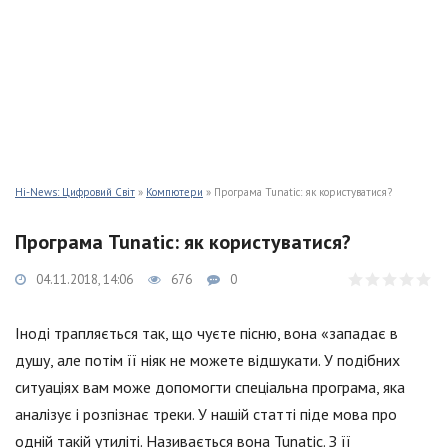
Hi-News: Цифровий Світ
»
Компютери
» Програма Tunatic: як користуватися?
Програма Tunatic: як користуватися?
04.11.2018, 14:06
676
0
Іноді трапляється так, що чуєте пісню, вона «западає в
душу, але потім її ніяк не можете відшукати. У подібних
ситуаціях вам може допомогти спеціальна програма, яка
аналізує і розпізнає треки. У нашій статті піде мова про
одній такій утиліті. Називається вона Tunatic. З її