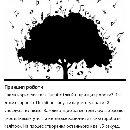
Принцип роботи
Так як користуватися Tunatic і який її принцип роботи? Все
досить просто. Потрібно запустити утиліту і дати їй
«послухати» пісню. Важливо, щоб запис треку була хорошої
якості. Інакше утиліта не зможе визначити пісню і зробити
«зліпок». На процес створення останнього йде 15 секунд.