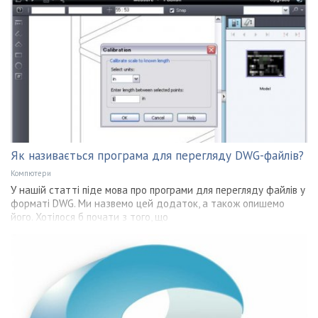
Як називається програма для перегляду DWG-файлів?
Компютери
У нашій статті піде мова про програми для перегляду файлів у
форматі DWG. Ми назвемо цей додаток, а також опишемо
його. Хотілося б почати з того, що