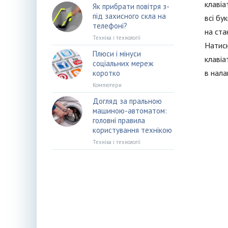
клавіа
Як прибрати повітря з-
під захисного скла на
всі бу
телефоні?
на ста
Техніка і технології
Натисн
Плюси і мінуси
клавіа
соціальних мереж
в нала
коротко
Компютери
Догляд за пральною
машиною-автоматом:
головні правила
користування технікою
Техніка і технології