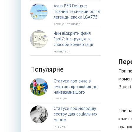
Asus P5B Deluxe:
Повний технічний огляд
легенди епохи LGA775
Техніка і технології
Чим відкрити файл
*.spl7: інструкція та
способи конвертації
Компютери
Пере
Популярне
При пе
момент
Статуси про сина зі
змістом: про любов до
Bluest
найважливішого
Інтернет
Статуси про молодшу
При на
сестру для соціальних
клавіш
мереж
працює
Інтернет