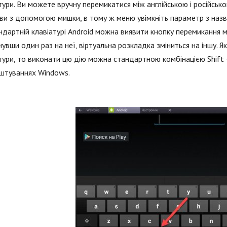
тури. Ви можете вручну перемикатися між англійською і російс
кви з допомогою мишки, в тому ж меню увімкніть параметр з назв
ндартній клавіатурі Android можна виявити кнопку перемикання 
увши один раз на неї, віртуальна розкладка зміниться на іншу. 
тури, то виконати цю дію можна стандартною комбінацією Shift + 
штуваннях Windows.