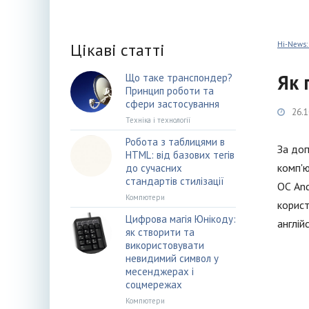
Цікаві статті
Hi-News:
Як 
Що таке транспондер?
Принцип роботи та
сфери застосування
26.1
Техніка і технології
Робота з таблицями в
За доп
HTML: від базових тегів
комп'ю
до сучасних
стандартів стилізації
ОС And
Компютери
корист
Цифрова магія Юнікоду:
англій
як створити та
використовувати
невидимий символ у
месенджерах і
соцмережах
Компютери