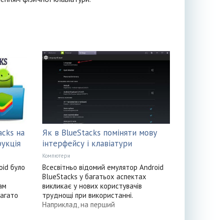
acks на
Як в BlueStacks поміняти мову
рукція
інтерфейсу і клавіатури
Компютери
oid було
Всесвітньо відомий емулятор Android
BlueStacks у багатьох аспектах
ам
викликає у нових користувачів
багато
труднощі при використанні.
Наприклад, на перший