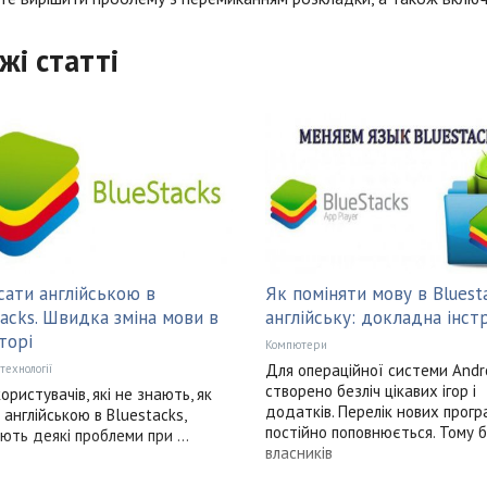
жі статті
сати англійською в
Як поміняти мову в Bluest
tacks. Швидка зміна мови в
англійську: докладна інст
торі
Компютери
Для операційної системи Andr
 технології
створено безліч цікавих ігор і
ористувачів, які не знають, як
додатків. Перелік нових прогр
 англійською в Bluestacks,
постійно поповнюється. Тому 
ють деякі проблеми при ...
власників