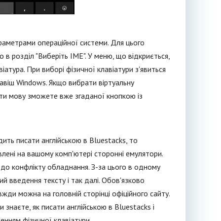
раметрами операційної системи. Для цього
 в розділ "Виберіть IME". У меню, що відкриється,
віатура. При виборі фізичної клавіатури з'явиться
авіш Windows. Якщо вибрати віртуальну
яти мову зможете вже згаданої кнопкою із
ить писати англійською в Bluestacks, то
овлені на вашому комп'ютері сторонні емулятори.
 до конфлікту обладнання. З-за цього в одному
й введення тексту і так далі. Обов'язково
жди можна на головній сторінці офіційного сайту.
знаєте, як писати англійською в Bluestacks і
нням фізичної клавіатури.