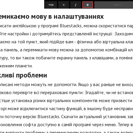
емикаємо мову в налаштуваннях
сати англійською у програмі Bluestacks, можна скористатися па
йте настройки і дотримуйтесь представленій інструкції: Заходимо
аємо на той пункт, який підійде вам - фізична або віртуальна кла
а панель, а перемикати мову можна за допомогою комбінацій кл
туру, то ви також побачите екранну панель з клавішами, а помін
женням планети.
ливі проблеми
описані методи можуть не допомогти. Якщо у вас раніше не виход
зково перевірте всі перераховані пункти: Згадайте, чи не встан
тіше установка різних віртуальних компонентів може призвести
орі може відключитися частину функцій, в іншому буде несправни
и поточну версію Bluestacks. Скачати актуальний установник зав
оновлення софта доступно в самій програмі через меню. Тепер ви 
е вирішити проблему з перемиканням розкладки, а також включе