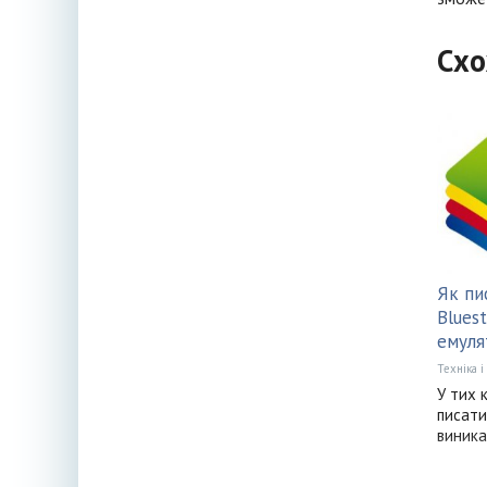
Схо
Як пи
Blues
емуля
Техніка і
У тих к
писати
виника