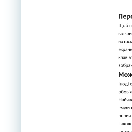
Пер
Щоб пи
відкри
натиск
екранн
клавіа
зобра
Мож
Іноді 
обов'я
Найчас
емулят
оновит
Також 
зможет