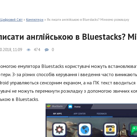
 Цифровий Світ
»
Компютери
» Як писати англійською в Bluestacks? Міняємо розкладку
писати англійською в Bluestacks? М
0.2018, 11:09
474
0
омогою емулятора Bluestacks користувачі можуть встановлювати
тери. З-за різних способів керування і введення часто виникають
roid управляються сенсорним екраном, а на ПК текст вводиться 
увачі не можуть перемкнути розкладку з допомогою звичних комбі
ською в Bluestacks.