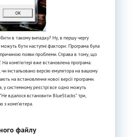
бити в такому випадку? Ну, в першу чергу
о можуть бути наступні фактори: Програма була
є причиною появи проблеми. Справа в тому, що
. На комп'ютері вже встановлена програма.
, чи інстальовано версію емулятора на вашому
ають на встановлення нової версії програми.
а, у системному реєстрі все одно можуть
"Не вдалося встановити BlueStacks" три,
ю з комп'ютера.
нного файлу