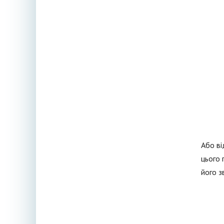
Або ві
цього 
його з