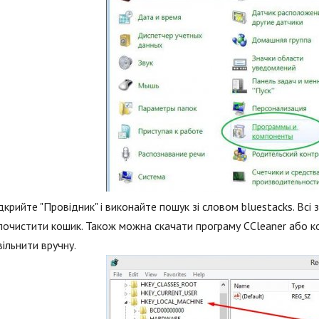
дкрийте "Провідник" і виконайте пошук зі словом bluestacks. Всі 
почистити кошик. Також можна скачати програму CCleaner або к
вільнити вручну.