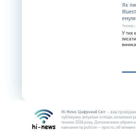
Як пи
Blues
емуля
Техніка і
У тих к
писати
виника
Hi-News: Цифровий Світ
— ваш провідник 
публікуємо актуальні огляди, незалежні р
техніки 2026 року. Допомагаємо обрати н
навчання та роботи — просто, об’єктивно 