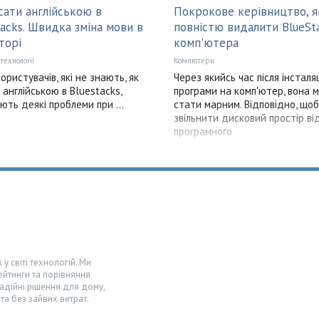
сати англійською в
Покрокове керівництво, я
tacks. Швидка зміна мови в
повністю видалити BlueSta
торі
комп'ютера
 технології
Компютери
ористувачів, які не знають, як
Через якийсь час після інсталяц
 англійською в Bluestacks,
програми на комп'ютер, вона 
ють деякі проблеми при ...
стати марним. Відповідно, щоб
звільнити дисковий простір ві
програмного
у світі технологій. Ми
ейтинги та порівняння
адійні рішення для дому,
та без зайвих витрат.