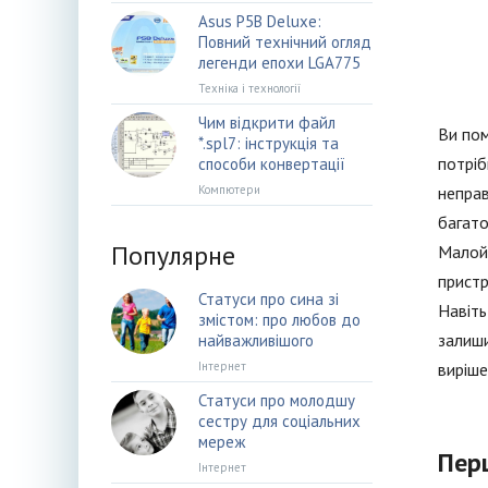
Asus P5B Deluxe:
Повний технічний огляд
легенди епохи LGA775
Техніка і технології
Чим відкрити файл
Ви пом
*.spl7: інструкція та
потріб
способи конвертації
Компютери
неправ
багато
Популярне
Малойм
пристр
Статуси про сина зі
Навіть
змістом: про любов до
залиши
найважливішого
Інтернет
виріше
Статуси про молодшу
сестру для соціальних
мереж
Пер
Інтернет