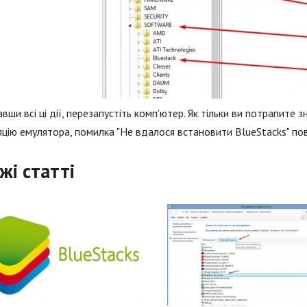
вши всі ці дії, перезапустіть комп'ютер. Як тільки ви потрапите 
яцію емулятора, помилка "Не вдалося встановити BlueStacks" по
жі статті