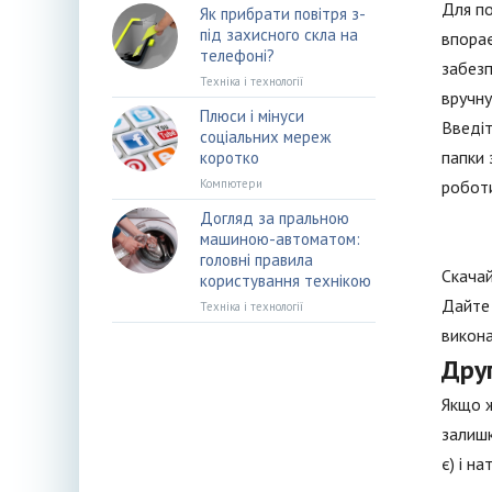
Для по
Як прибрати повітря з-
під захисного скла на
впорає
телефоні?
забезп
Техніка і технології
вручну
Плюси і мінуси
Введіт
соціальних мереж
папки 
коротко
Компютери
роботи
Догляд за пральною
машиною-автоматом:
головні правила
Скачай
користування технікою
Дайте 
Техніка і технології
викона
Друг
Якщо ж
залишк
є) і н