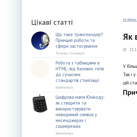
Цікаві статті
Hi-News:
Як 
Що таке транспондер?
Принцип роботи та
сфери застосування
25.1
Техніка і технології
Робота з таблицями в
У біль
HTML: від базових тегів
Так і 
до сучасних
стандартів стилізації
цій ст
Компютери
При
Цифрова магія Юнікоду:
як створити та
використовувати
невидимий символ у
месенджерах і
соцмережах
Компютери