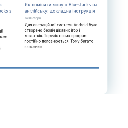
к
Як поміняти мову в Bluestacks на
cks з
англійську: докладна інструкція
Компютери
Для операційної системи Android було
створено безліч цікавих ігор і
ії
додатків. Перелік нових програм
може
постійно поповнюється. Тому багато
власників
д