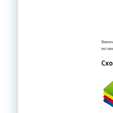
Викона
інстал
Схо