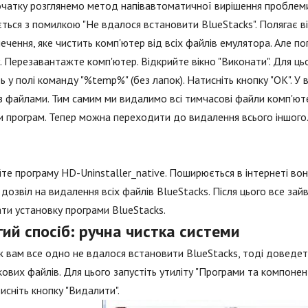
чатку розглянемо метод напівавтоматичної вирішення проблеми,
ться з помилкою "Не вдалося встановити BlueStacks". Полягає ві
ечення, яке чистить комп'ютер від всіх файлів емулятора. Але 
. Перезавантажте комп'ютер. Відкрийте вікно "Виконати". Для ц
ь у полі команду "%temp%" (без лапок). Натисніть кнопку "ОК". У 
з файлами. Тим самим ми видалимо всі тимчасові файли комп'ютер
 програм. Тепер можна переходити до видалення всього іншого
те програму HD-Uninstaller_native. Поширюється в інтернеті во
дозвіл на видалення всіх файлів BlueStacks. Після цього все за
ти установку програми BlueStacks.
ий спосіб: ручна чистка системи
 вам все одно не вдалося встановити BlueStacks, тоді доведет
ових файлів. Для цього запустіть утиліту "Програми та компонент
атисніть кнопку "Видалити".