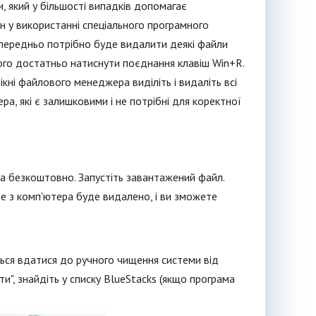
 який у більшості випадків допомагає
н у використанні спеціального програмного
попередньо потрібно буде видалити деякі файли
ього достатньо натиснути поєднання клавіш Win+R.
вікні файлового менеджера виділіть і видаліть всі
а, які є залишковими і не потрібні для коректної
.
на безкоштовно. Запустіть завантажений файл.
йве з комп'ютера буде видалено, і ви зможете
ься вдатися до ручного чищення системи від
и", знайдіть у списку BlueStacks (якщо програма