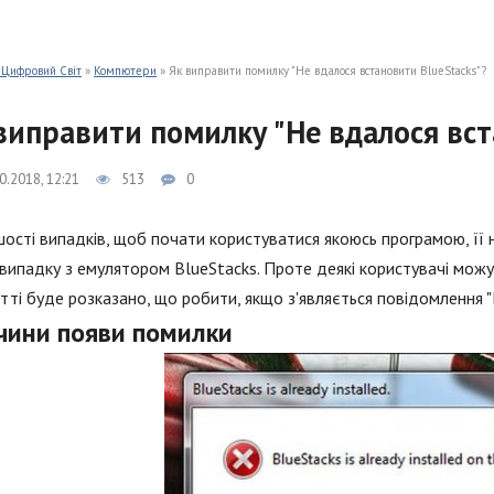
 Цифровий Світ
»
Компютери
» Як виправити помилку "Не вдалося встановити BlueStacks"?
виправити помилку "Не вдалося вст
0.2018, 12:21
513
0
шості випадків, щоб почати користуватися якоюсь програмою, її
у випадку з емулятором BlueStacks. Проте деякі користувачі мож
атті буде розказано, що робити, якщо з'являється повідомлення 
чини появи помилки