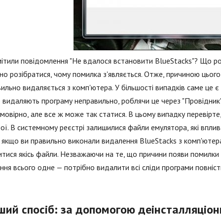
ітили повідомлення "Не вдалося встановити BlueStacks"? Що ро
но розібратися, чому помилка з'являється. Отже, причиною цьог
ильно видаляється з комп'ютера. У більшості випадків саме це 
 видаляють програму неправильно, роблячи це через "Провідник"
овірно, але все ж може так статися. В цьому випадку перевірте
ої. В системному реєстрі залишилися файли емулятора, які вплив
 якщо ви правильно виконали видалення BlueStacks з комп'ютер
тися якісь файли. Незважаючи на те, що причини появи помилки 
ння всього одне — потрібно видалити всі сліди програми повніст
ший спосіб: за допомогою деінсталляціо