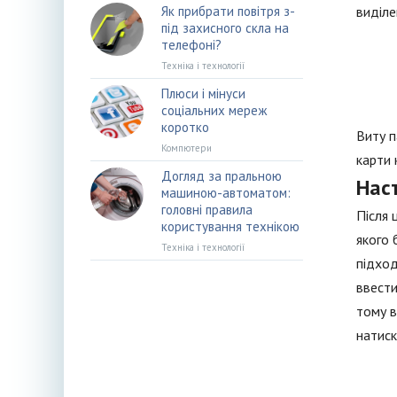
Як прибрати повітря з-
виділе
під захисного скла на
телефоні?
Техніка і технології
Плюси і мінуси
соціальних мереж
коротко
Виту п
Компютери
карти 
Догляд за пральною
Нас
машиною-автоматом:
головні правила
Після 
користування технікою
якого 
Техніка і технології
підход
ввести
тому в
натиск