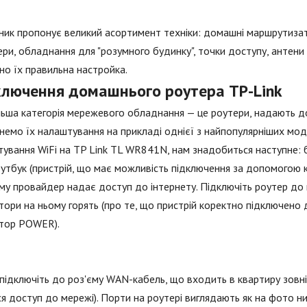
ик пропонує великий асортимент техніки: домашні маршрутизатор
ри, обладнання для "розумного будинку", точки доступу, антени і
но їх правильна настройка.
ключення домашнього роутера TP-Link
ьша категорія мережевого обладнання — це роутери, надають до
немо їх налаштування на прикладі однієї з найпопулярніших м
ування WiFi на TP Link TL WR841N, нам знадобиться наступне:
утбук (пристрій, що має можливість підключення за допомогою к
му провайдер надає доступ до інтернету. Підключіть роутер до
тори на ньому горять (про те, що пристрій коректно підключено 
атор POWER).
підключіть до роз'єму WAN-кабель, що входить в квартиру зовні
ся доступ до мережі). Порти на роутері виглядають як на фото н