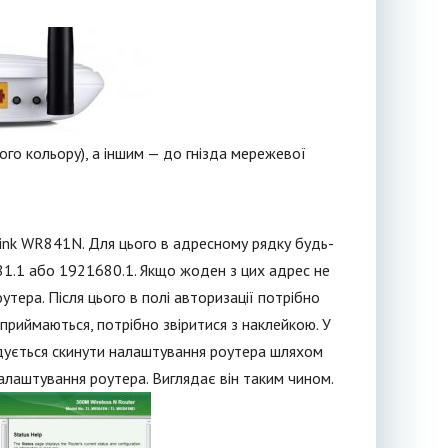
ого кольору), а іншим — до гнізда мережевої
Link WR841N. Для цього в адресному рядку будь-
81.1 або 1921680.1. Якщо жоден з цих адрес не
утера. Після цього в полі авторизації потрібно
 приймаються, потрібно звіритися з наклейкою. У
ндується скинути налаштування роутера шляхом
налаштування роутера. Виглядає він таким чином.