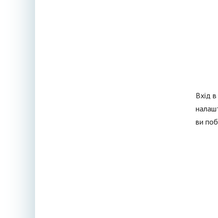
Вхід в
налашт
ви поб