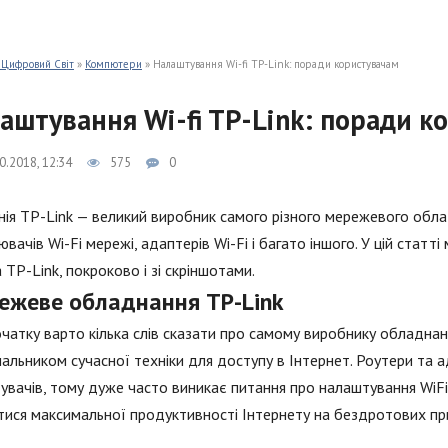
 Цифровий Світ
»
Компютери
» Налаштування Wi-fi TP-Link: поради користувачам
аштування Wi-fi TP-Link: поради к
0.2018, 12:34
575
0
ія TP-Link — великий виробник самого різного мережевого обл
ювачів Wi-Fi мережі, адаптерів Wi-Fi і багато іншого. У цій ста
а TP-Link, покроково і зі скріншотами.
ежеве обладнання TP-Link
чатку варто кілька слів сказати про самому виробнику обладнанн
альником сучасної техніки для доступу в Інтернет. Роутери та а
увачів, тому дуже часто виникає питання про налаштування WiFi н
ися максимальної продуктивності Інтернету на бездротових пр