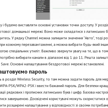
у і будемо виставляти основні установки точки доступу. У розділі
тової домашньої мережі. Воно може складатися з латинських бук
итесь. У рядку Channel можна залишити значення "Авто", тоді 
при кожному перезавантаженні, а можна вибрати будь-який інши
гою спеціальних утиліт. Важливо звернути увагу на те, що в то
 потрібно вибирати канали в діапазоні від 1 до 11. Решта залиш
 Save. Основні налаштування бездротової мережі встановлені.
аштовуємо пароль
ь в розділ Wireless Security, то там можна задати пароль для м
 WPA-PSK/WPA2-PSK і ввести бажаний пароль. Для безпеки кращ
ації рядкових і прописних латинських букв і цифр. Базова наст
ися завершеною. Досвідчені користувачі можуть скористатися о
ити розширені налаштування у відповідності зі своїми потребам