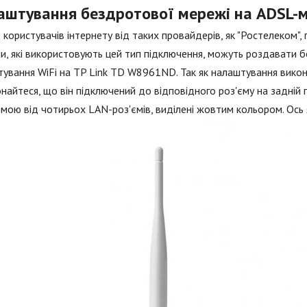
аштування бездротової мережі на ADSL-м
 користувачів інтернету від таких провайдерів, як "Ростелеком",
, які використовують цей тип підключення, можуть роздавати б
ування WiFi на TP Link TD W8961ND. Так як налаштування вико
найтеся, що він підключений до відповідного роз'єму на задній па
мою від чотирьох LAN-роз'ємів, виділені жовтим кольором. Ось 