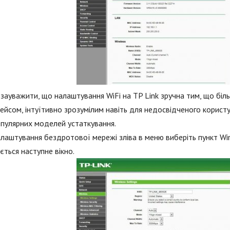
зауважити, що налаштування WiFi на TP Link зручна тим, що бі
ейсом, інтуїтивно зрозумілим навіть для недосвідченого корист
опулярних моделей устаткування.
лаштування бездротової мережі зліва в меню виберіть пункт Wire
ється наступне вікно.