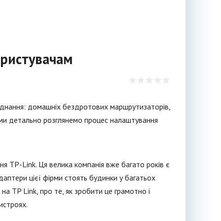
ористувачам
аднання: домашніх бездротових маршрутизаторів,
тті ми детально розглянемо процес налаштування
я TP-Link. Ця велика компанія вже багато років є
даптери цієї фірми стоять будинки у багатьох
а TP Link, про те, як зробити це грамотно і
истроях.