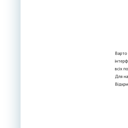
Варто 
інтерф
всіх п
Для на
Відкри