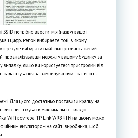
 SSID потрібно ввести ім'я (назву) вашої
в і цифр. Регіон вибираєте той, в якому
роутер буде вибирати найбільш розвантажений
й, проаналізувавши мережі у вашому будинку за
му випадку, якщо ви користуєтеся пристроями від
те налаштування за замовчуванням і натисніть
ережі. Для цього достатньо поставити крапку на
е використовувати максимально складні
ройка WiFi роутера TP Link WR841N на цьому може
фіційним емулятором на сайті виробника, щоб
и.