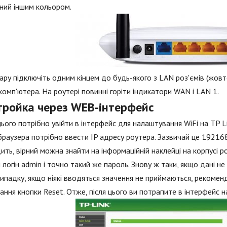
ний іншим кольором.
ару підключіть одним кінцем до будь-якого з LAN роз'ємів (жовт
комп'ютера. На роутері повинні горіти індикатори WAN і LAN 1.
тройка через WEB-інтерфейс
цього потрібно увійти в інтерфейс для налаштування WiFi на TP 
браузера потрібно ввести IP адресу роутера. Зазвичай це 19216
ить, вірний можна знайти на інформаційній наклейці на корпусі ро
 логін admin і точно такий же пароль. Знову ж таки, якщо дані не
ипадку, якщо ніякі вводяться значення не приймаються, рекоме
ання кнопки Reset. Отже, після цього ви потрапите в інтерфейс 