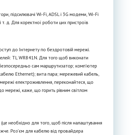
и, підсилювачі Wi-Fi, ADSL і 3G модеми, Wi-Fi
 т. д. Для коректної роботи цих пристроїв
ступ до Інтернету по бездротовій мережі.
оделей: TL WR841N. Для того щоб виконати
 безпосередньо сам маршрутизатор; комп'ютер
абелю Ethernet); вита пара; мережевий кабель,
 мережі електроживлення, переконайтеся, що
до мережі, каже, що горить рівним світлом
 (це необхідно для того, щоб після налаштування
ижче. Роз'єм для кабелю від провайдера