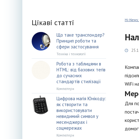
Цікаві статті
Hi-News:
Нал
Що таке транспондер?
Принцип роботи та
сфери застосування
25.1
Техніка і технології
Робота з таблицями в
Компан
HTML: від базових тегів
підсил
до сучасних
стандартів стилізації
WiFi н
Компютери
Мер
Цифрова магія Юнікоду:
Для по
як створити та
використовувати
постач
невидимий символ у
корист
месенджерах і
соцмережах
домогт
Компютери