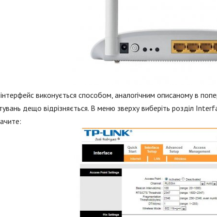
 інтерфейс виконується способом, аналогічним описаному в попе
увань дещо відрізняється. В меню зверху виберіть розділ Interfa
ачите: