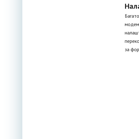
Нал
Багато
модеми
налашт
переко
за фор