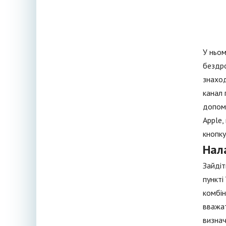
У ньом
бездро
знаход
канал 
допомо
Apple,
кнопку
Нал
Зайдіт
пункті
комбін
вважат
визнач