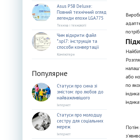
Asus P5B Deluxe:
Повний технічний огляд
Виробн
легенди епохи LGA775
адапте
Техніка і технології
потріб
Чим відкрити файл
Під
*.spl7: інструкція та
способи конвертації
Найбіл
Компютери
Розгля
налашт
Популярне
або но
по яко
Статуси про сина зі
змістом: про любов до
індика
найважливішого
індик
Інтернет
Статуси про молодшу
сестру для соціальних
мереж
Потім 
Інтернет
з'явив