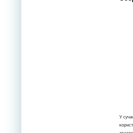
У суча
корист
зразок