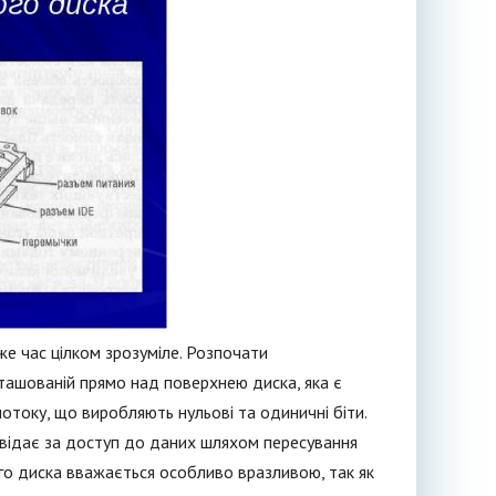
же час цілком зрозуміле. Розпочати
зташованій прямо над поверхнею диска, яка є
потоку, що виробляють нульові та одиничні біти.
овідає за доступ до даних шляхом пересування
ого диска вважається особливо вразливою, так як