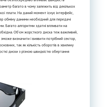
араметр багато в чому залежить від декількох
кої плати. На даний момент існує інтерфейс,
фер обміну даними необхідний для передачі
ми. Багато алгоритми здатні впливати на
обхідна. Об'єм жорсткого диска теж важливий,
к зможе визначити і виявити потрібний сектор,
сновних, так як кількість оборотів в хвилину
сткі диски з різною швидкістю обертання