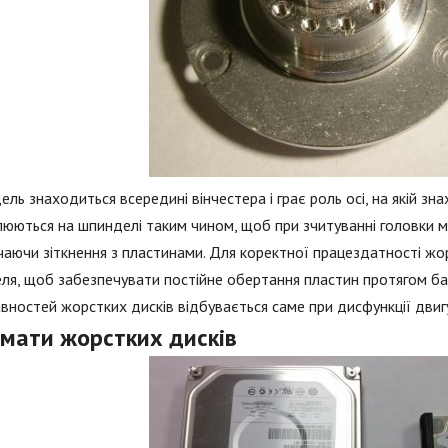
ль знаходиться всередині вінчестера і грає роль осі, на якій зн
люються на шпинделі таким чином, щоб при зчитуванні головки м
аючи зіткнення з пластинами. Для коректної працездатності жо
ля, щоб забезпечувати постійне обертання пластин протягом баг
вностей жорстких дисків відбувається саме при дисфункції дви
мати жорстких дисків