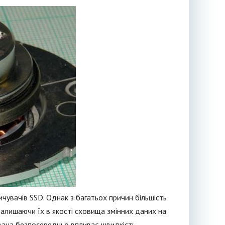
чувачів SSD. Однак з багатьох причин більшість
алишаючи їх в якості сховища змінних даних на
чувача безпосередньо впливає швидкість