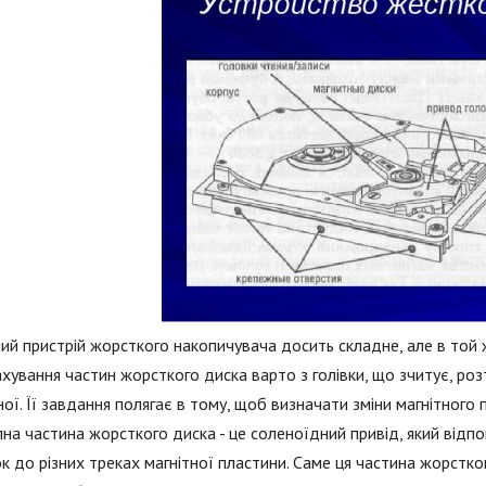
ий пристрій жорсткого накопичувача досить складне, але в той 
хування частин жорсткого диска варто з голівки, що зчитує, ро
ної. Її завдання полягає в тому, щоб визначати зміни магнітного 
на частина жорсткого диска - це соленоїдний привід, який відп
к до різних треках магнітної пластини. Саме ця частина жорстк