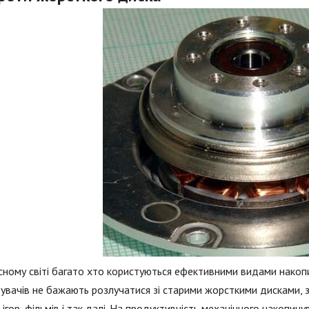
сному світі багато хто користуються ефективними видами накопи
увачів не бажають розлучатися зі старими жорсткими дисками, з
 ігор, фільмів і так далі. На продуктивність механічного накопи