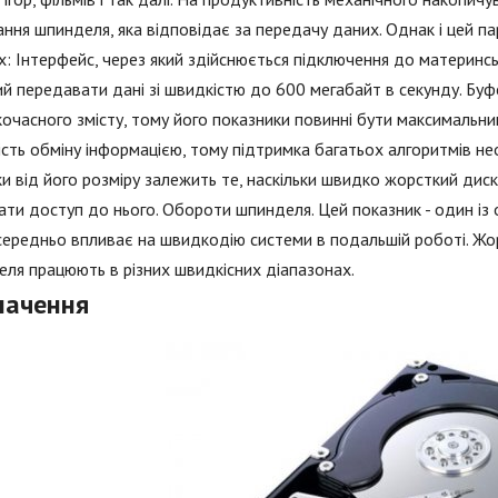
ння шпинделя, яка відповідає за передачу даних. Однак і цей п
х: Інтерфейс, через який здійснюється підключення до материнсь
й передавати дані зі швидкістю до 600 мегабайт в секунду. Бу
очасного змісту, тому його показники повинні бути максимальни
сть обміну інформацією, тому підтримка багатьох алгоритмів не
ки від його розміру залежить те, наскільки швидко жорсткий дис
ти доступ до нього. Обороти шпинделя. Цей показник - один із о
ередньо впливає на швидкодію системи в подальшій роботі. Жор
ля працюють в різних швидкісних діапазонах.
начення