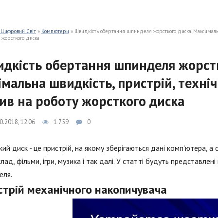
 Цифровий Світ
»
Компютери
» Швидкість обертання шпинделя жорсткого диска. Максимальна
 жорсткого диска
дкість обертання шпинделя жорстк
імальна швидкість, пристрій, техні
ив на роботу жорсткого диска
0.2018, 12:06
1 759
0
ий диск - це пристрій, на якому зберігаються дані комп'ютера, а 
лад, фільми, ігри, музика і так далі. У статті будуть представле
еля.
стрій механічного накопичувача