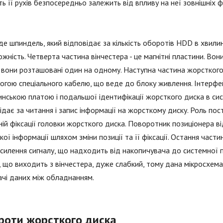
ть її рухів безпосередньо залежить від впливу на неї зовнішніх ф
де шпиндель, який відповідає за кількість оборотів HDD в хвил
жність. Четверта частина вінчестера - це магнітні пластини. Вони
 і вони розташовані один на одному. Наступна частина жорсткого 
гою спеціального кабелю, що веде до блоку живлення. Інтерфейс
нською платою і подальшої ідентифікації жорсткого диска в сист
ідає за читання і запис інформації на жорсткому диску. Роль пост
ній фіксації головки жорсткого диска. Поворотник позиціонера в
кої інформації шляхом зміни позиції та її фіксації. Остання част
силення сигналу, що надходить від накопичувача до системної п
, що виходить з вінчестера, дуже слабкий, тому дана мікросхем
чі даних між обладнанням.
роти жорсткого диска