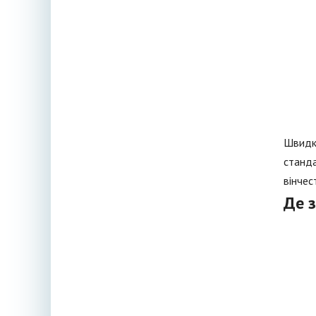
Швидкі
станда
вінчес
Де 