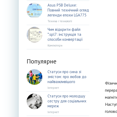
Asus P5B Deluxe:
Повний технічний огляд
легенди епохи LGA775
Техніка і технології
Чим відкрити файл
*.spl7: інструкція та
способи конвертації
Компютери
Популярне
Статуси про сина зі
змістом: про любов до
найважливішого
Фізичн
Інтернет
перера
Статуси про молодшу
магніт
сестру для соціальних
Наступ
мереж
голово
Інтернет