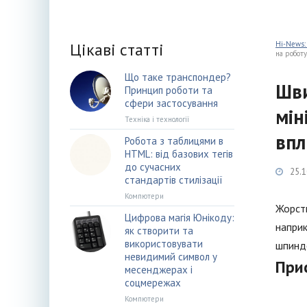
Цікаві статті
Hi-News:
на роботу
Що таке транспондер?
Шви
Принцип роботи та
сфери застосування
мін
Техніка і технології
впл
Робота з таблицями в
HTML: від базових тегів
до сучасних
25.1
стандартів стилізації
Компютери
Жорстк
Цифрова магія Юнікоду:
наприк
як створити та
використовувати
шпинд
невидимий символ у
При
месенджерах і
соцмережах
Компютери