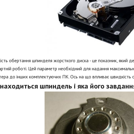
сть обертання шпинделя жорсткого диска - це показник, який де
ртній роботі. Цей параметр необхідний для надання максимальн
тера до інших комплектуючих ПК. Ось на що впливає швидкість 
знаходиться шпиндель і яка його завданн