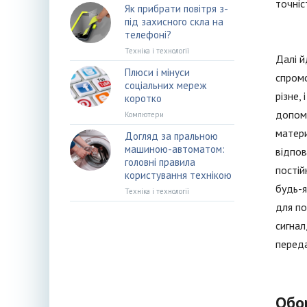
точніс
Як прибрати повітря з-
під захисного скла на
телефоні?
Техніка і технології
Далі й
Плюси і мінуси
спромо
соціальних мереж
різне,
коротко
допомо
Компютери
матери
Догляд за пральною
машиною-автоматом:
відпов
головні правила
постій
користування технікою
будь-я
Техніка і технології
для по
сигнал
переда
Обо