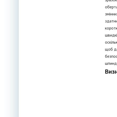
оберта
змінни
здатни
коротк
швидкі
оскіль
щоб да
безпос
шпинде
Виз