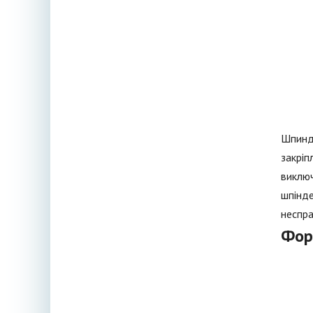
Шпинде
закріп
виключ
шпінде
неспра
Фор