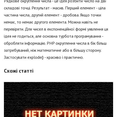
Рядкове округлення числа - це ідея розбити число на дві
складові точці. Результат - масив. Перший елемент - ціла
частина числа, другий елемент - дробова. Якщо точки
немає, то немає другого елемента. Можна навіть не
перевіряти. Для чисел в експоненційної формі уявлення ця
ідея не годиться, але основна турбота програмування -
обробляти інформацію. PHP округлення числа в бік більш
затребуваний, ніж математичне або в більшу сторону.
Застосувати explode() - красиво і практично.
Схожі статті