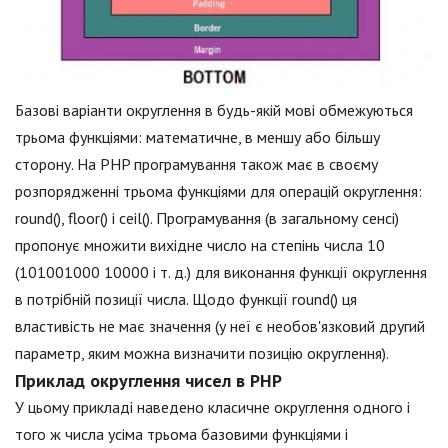
Базові варіанти округлення в будь-якій мові обмежуються
трьома функціями: математичне, в меншу або більшу
сторону. На PHP програмування також має в своєму
розпорядженні трьома функціями для операцій округлення:
round(), floor() і ceil(). Програмування (в загальному сенсі)
пропонує множити вихідне число на степінь числа 10
(101001000 10000 і т. д.) для виконання функції округлення
в потрібній позиції числа. Щодо функції round() ця
властивість не має значення (у неї є необов'язковий другий
параметр, яким можна визначити позицію округлення).
Приклад округлення чисел в PHP
У цьому прикладі наведено класичне округлення одного і
того ж числа усіма трьома базовими функціями і