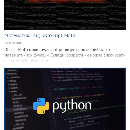
Математика від JavaScript Math
Компютери
Об'єкт Math мови jаvascript реалізує практичний набір
математичних функцій. Складні розрахунки можна виконувати
всередині браузера, не