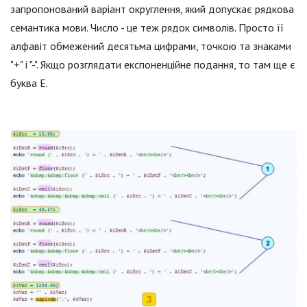
запропонований варіант округлення, який допускає рядкова
семантика мови. Число - це теж рядок символів. Просто її
алфавіт обмежений десятьма цифрами, точкою та знаками
"+" і "-". Якщо розглядати експоненційне подання, то там ще є
буква E.