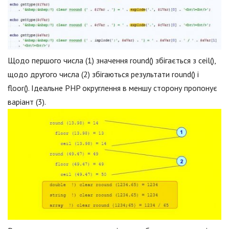
Щодо першого числа (1) значення round() збігається з ceil(),
щодо другого числа (2) збігаються результати round() і
floor(). Ідеальне PHP округлення в меншу сторону пропонує
варіант (3).