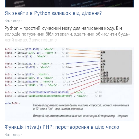
Як знайти в Python залишок від ділення?
Компютери
Python – простий, сучасний мову для написання коду. Він
володіє потужними бібліотеками, здатними обчислити будь-
який вираз. Запустивши в
Функція intval() PHP: перетворення в ціле число
Компютери