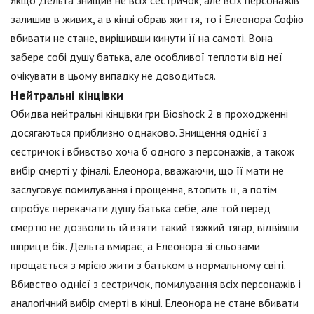
залишив в живих, а в кінці обрав життя, то і Елеонора Софію
вбивати не стане, вирішивши кинути її на самоті. Вона
забере собі душу батька, але особливої теплоти від неї
очікувати в цьому випадку не доводиться.
Нейтральні кінцівки
Обидва нейтральні кінцівки гри Bioshock 2 в проходженні
досягаються приблизно однаково. Знищення однієї з
сестричок і вбивство хоча б одного з персонажів, а також
вибір смерті у фіналі. Елеонора, вважаючи, що її мати не
заслуговує помилування і прощення, втопить її, а потім
спробує перекачати душу батька себе, але той перед
смертю не дозволить їй взяти такий тяжкий тягар, відвівши
шприц в бік. Дельта вмирає, а Елеонора зі сльозами
прощається з мрією жити з батьком в нормальному світі.
Вбивство однієї з сестричок, помилування всіх персонажів і
аналогічний вибір смерті в кінці. Елеонора не стане вбивати