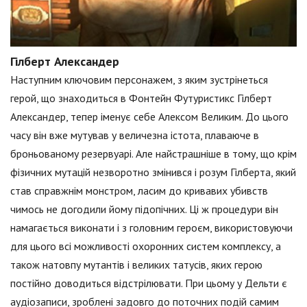
Гілберт Александер
Наступним ключовим персонажем, з яким зустрінеться
герой, що знаходиться в Фонтейн Футуристикс Гілберт
Александер, тепер іменує себе Алексом Великим. До цього
часу він вже мутував у величезна істота, плаваюче в
броньованому резервуарі. Але найстрашніше в тому, що крім
фізичних мутацій незворотно змінився і розум Гілберта, який
став справжнім монстром, ласим до кривавих убивств
чимось не догодили йому підопічних. Ці ж процедури він
намагається виконати і з головним героєм, використовуючи
для цього всі можливості охоронних систем комплексу, а
також натовпу мутантів і великих татусів, яких герою
постійно доводиться відстрілювати. При цьому у Дельти є
аудіозаписи, зроблені задовго до поточних подій самим