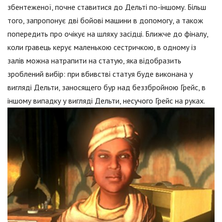
збентеженої, почне ставитися до Дельті по-іншому. Більш
того, запропонує дві бойові машини в допомогу, а також
попередить про очікує на шляху засідці. Ближче до фіналу,
коли гравець керує маленькою сестричкою, в одному із
залів можна натрапити на статую, яка відобразить
зроблений вибір: при вбивстві статуя буде виконана у
вигляді Дельти, заносящего бур над беззбройною Грейс, в
іншому випадку у вигляді Дельти, несучого Грейс на руках.