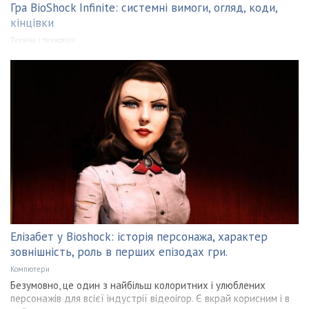
Гра BioShock Infinite: системні вимоги, огляд, коди,
кінцівки
Техніка і технології
Елізабет у Bioshock: історія персонажа, характер
зовнішність, роль в перших епізодах гри.
Компютери
Безумовно, це один з найбільш колоритних і улюблених
персонажів для всієї індустрії відеоігор. Є вкрай корисним і в