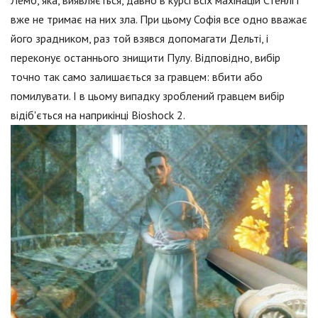
вже не тримає на них зла. При цьому Софія все одно вважає
його зрадником, раз той взявся допомагати Дельті, і
переконує останнього знищити Пулу. Відповідно, вибір
точно так само залишається за гравцем: вбити або
помилувати. І в цьому випадку зроблений гравцем вибір
відіб'ється на наприкінці Bioshock 2.