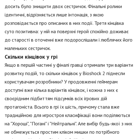
досить було знищити двох сестричок. Фінальні ролики
ідентичні, відрізняється лише інтонація, з якою
розповідається про описаних в них події. Третя кінцівка
суто позитивна: у ній на поверхні герой спокійно доживає
до старості в оточенні вже подорослішали і люблячих його
маленьких сестричок.
Скільки кінцівок у грі
Якщо в першій частині у фіналі гравці отримали три варіанти
розвитку подій, то скільки кінцівок у Bioshock 2 піднесли
користувачам розробники? У продовженні геймерам
доступні вже кілька варіантів кінцівок, і кожна з них є
своєрідним підбиттям підсумків всіх ігрових дій
протагоніста. Всього в грі їх шість, причому стала вже
традиційною для игростроя класифікації вони поділяються
на "Хороші", "Погані" і "Нейтральні". Але вибір будь-якої з них
не обмежується простим кліком мишки по потрібного