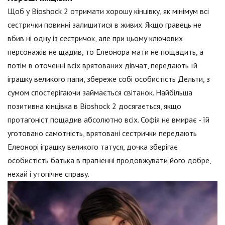
Щоб у Bioshock 2 отримати хорошу кінцівку, як мінімум всі
сестрички повинні залишитися в живих. Якщо гравець не
вбив ні одну із сестричок, але при цьому ключових
персонажів не щадив, то Елеонора мати не пощадить, а
потім в оточенні всіх врятованих дівчат, передають їй
іграшку великого папи, збереже собі особистість Дельти, з
сумом спостерігаючи займається світанок. Найбільша
позитивна кінцівка в Bioshock 2 досягається, якщо
протагоніст пощадив абсолютно всіх. Софія не вмирає - їй
уготовано самотність, врятовані сестрички передають
Елеонорі іграшку великого татуся, дочка зберігає
особистість батька в прагненні продовжувати його добре,
нехай і утопічне справу.