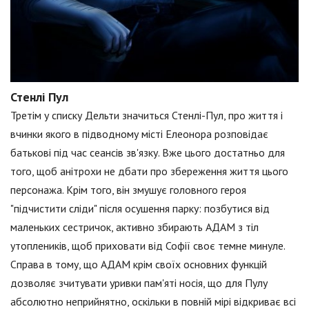
Стенлі Пул
Третім у списку Дельти значиться Стенлі-Пул, про життя і
вчинки якого в підводному місті Елеонора розповідає
батькові під час сеансів зв'язку. Вже цього достатньо для
того, щоб анітрохи не дбати про збереження життя цього
персонажа. Крім того, він змушує головного героя
"підчистити сліди" після осушення парку: позбутися від
маленьких сестричок, активно збирають АДАМ з тіл
утоплеників, щоб приховати від Софії своє темне минуле.
Справа в тому, що АДАМ крім своїх основних функцій
дозволяє зчитувати уривки пам'яті носія, що для Пулу
абсолютно неприйнятно, оскільки в повній мірі відкриває всі