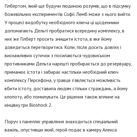
Гілбертом, який ще будучи людиною розумів, що в підсумку
божевільних експериментів Софії Лемб може з нього вийти.
У процесі видобутку необхідного ключа ці щоденники
допомагають Дельті пробратися всередину комплексу, в
них же Гілберт просить знищити істота, в яке йому
доведеться перетворитися. Коли, після досить довгих і
виснажливих сутичок з посилаються чудовиськом
противниками Дельта нарешті пробирається до резервуару,
приманює істота і забирає настільки необхідний ключ
комплексу Персефона, у гравця з'являється можливість
вбити істоту, доставила людям стільки страждань, а йому
клопоту, або помилувати. Це рішення також вплине на
кінцівку гри Bioshock 2.
Поруч з панеллю управління знаходиться спеціальний
важіль, опустивши який, герой подає в камеру Алекса