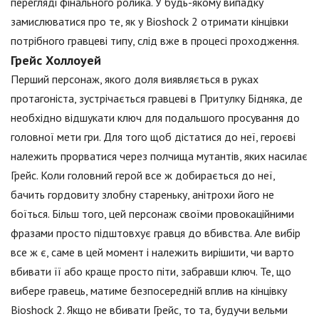
перегляді фінального ролика. У будь-якому випадку
замислюватися про те, як у Bioshock 2 отримати кінцівки
потрібного гравцеві типу, слід вже в процесі проходження.
Грейс Холлоуей
Перший персонаж, якого доля виявляється в руках
протагоніста, зустрічається гравцеві в Притулку Бідняка, де
необхідно відшукати ключ для подальшого просування до
головної мети гри. Для того щоб дістатися до неї, героєві
належить прорватися через полчища мутантів, яких насилає
Грейс. Коли головний герой все ж добирається до неї,
бачить гордовиту злобну стареньку, анітрохи його не
боїться. Більш того, цей персонаж своїми провокаційними
фразами просто підштовхує гравця до вбивства. Але вибір
все ж є, саме в цей момент і належить вирішити, чи варто
вбивати її або краще просто піти, забравши ключ. Те, що
вибере гравець, матиме безпосередній вплив на кінцівку
Bioshock 2. Якщо не вбивати Грейс, то та, будучи вельми