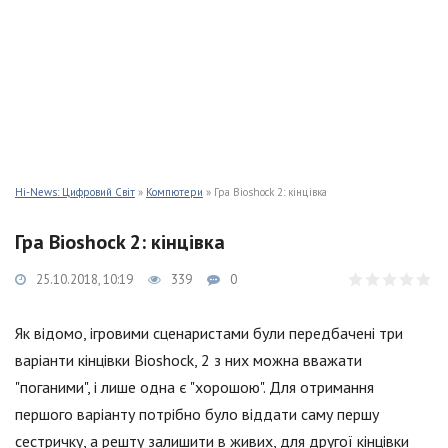
Hi-News: Цифровий Світ
»
Компютери
» Гра Bioshock 2: кінцівка
Гра Bioshock 2: кінцівка
25.10.2018, 10:19
339
0
Як відомо, ігровими сценаристами були передбачені три
варіанти кінцівки Bioshock, 2 з них можна вважати
"поганими", і лише одна є "хорошою". Для отримання
першого варіанту потрібно було віддати саму першу
сестричку, а решту залишити в живих, для другої кінцівки