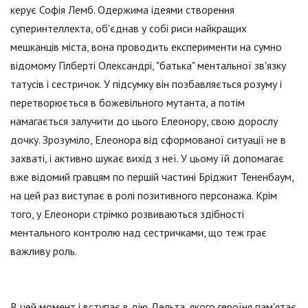
керує Софія Лемб. Одержима ідеями створення
суперинтеллекта, об'єднав у собі риси найкращих
мешканців міста, вона проводить експерименти на сумно
відомому Гілберті Олександрі, "батька" ментальної зв'язку
татусів і сестричок. У підсумку він позбавляється розуму і
перетворюється в божевільного мутанта, а потім
намагається залучити до цього Елеонору, свою дорослу
дочку. Зрозуміло, Елеонора від сформованої ситуації не в
захваті, і активно шукає вихід з неї. У цьому їй допомагає
вже відомий гравцям по першій частині Бріджит Тененбаум,
на цей раз виступає в ролі позитивного персонажа. Крім
того, у Елеонори стрімко розвиваються здібності
ментального контролю над сестричками, що теж грає
важливу роль.
В цей момент і вступає в дію Дельта, якого героїня пам'ятає