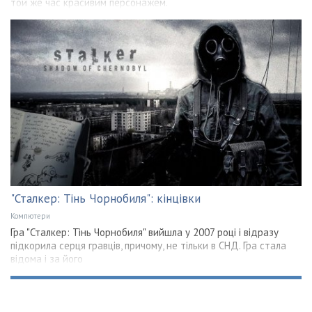
той же час красивим персонажем.
"Сталкер: Тінь Чорнобиля": кінцівки
Компютери
Гра "Сталкер: Тінь Чорнобиля" вийшла у 2007 році і відразу
підкорила серця гравців, причому, не тільки в СНД. Гра стала
відома і за його