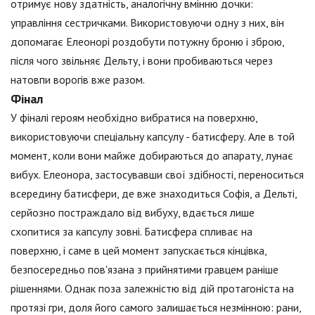
отримує нову здатність, аналогічну вмінню дочки:
управління сестричками. Використовуючи одну з них, він
допомагає Елеонорі роздобути потужну броню і зброю,
після чого звільняє Дельту, і вони пробиваються через
натовпи ворогів вже разом.
Фінал
У фіналі героям необхідно вибратися на поверхню,
використовуючи спеціальну капсулу - батисферу. Але в той
момент, коли вони майже добираються до апарату, лунає
вибух. Елеонора, застосувавши свої здібності, переноситься
всередину батисфери, де вже знаходиться Софія, а Дельті,
серйозно постраждало від вибуху, вдається лише
схопитися за капсулу зовні. Батисфера спливає на
поверхню, і саме в цей момент запускається кінцівка,
безпосередньо пов'язана з прийнятими гравцем раніше
рішеннями. Однак поза залежністю від дій протагоніста на
протязі гри, доля його самого залишається незмінною: рани,