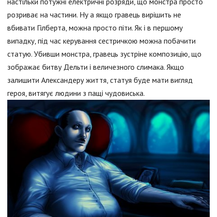
настільки потужні електричні розряди, що монстра просто
розриває на частини. Ну а якщо гравець вирішить не
вбивати Гілберта, можна просто піти. Як і в першому
випадку, під час керування сестричкою можна побачити
статую. Убивши монстра, гравець зустріне композицію, що
зображає битву Дельти і величезного слимака. Якщо
залишити Александеру життя, статуя буде мати вигляд
героя, витягує людини з пащі чудовиська.