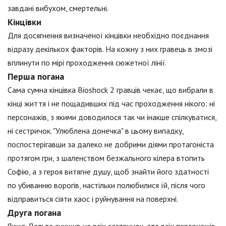
завдані вибухом, смертельні.
Кінцівки
Для досягнення визначеної кінцівки необхідно поєднання
відразу декількох факторів. На кожну з них гравець в змозі
вплинути по мірі проходження сюжетної лінії.
Перша погана
Сама сумна кінцівка Bioshock 2 гравців чекає, що вибрали в
кінці життя і не пощадивших під час проходження нікого: ні
персонажів, з якими доводилося так чи інакше спілкуватися,
ні сестричок. "Улюблена донечка" в цьому випадку,
поспостерігавши за далеко не добрими діями протагоніста
протягом гри, з шаленством безжального кілера втопить
Софію, а з героя витягне душу, щоб знайти його здатності
по убиванню ворогів, настільки полюбилися їй, після чого
відправиться сіяти хаос і руйнування на поверхні.
Друга погана
Якщо Дельта знищив не всіх сестричок, але всіх персонажів