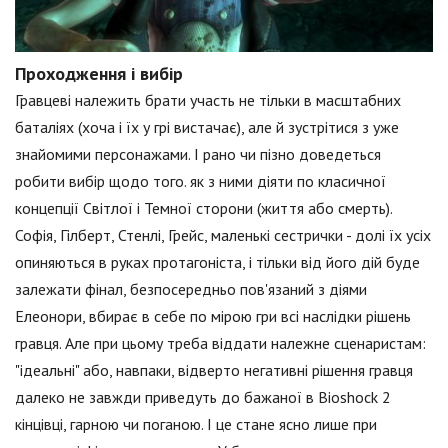
Проходження і вибір
Гравцеві належить брати участь не тільки в масштабних
баталіях (хоча і їх у грі вистачає), але й зустрітися з уже
знайомими персонажами. І рано чи пізно доведеться
робити вибір щодо того. як з ними діяти по класичної
концепції Світлої і Темної сторони (життя або смерть).
Софія, Гілберт, Стенлі, Грейс, маленькі сестрички - долі їх усіх
опиняються в руках протагоніста, і тільки від його дій буде
залежати фінал, безпосередньо пов'язаний з діями
Елеонори, вбирає в себе по мірою гри всі наслідки рішень
гравця. Але при цьому треба віддати належне сценаристам:
"ідеальні" або, навпаки, відверто негативні рішення гравця
далеко не завжди приведуть до бажаної в Bioshock 2
кінцівці, гарною чи поганою. І це стане ясно лише при