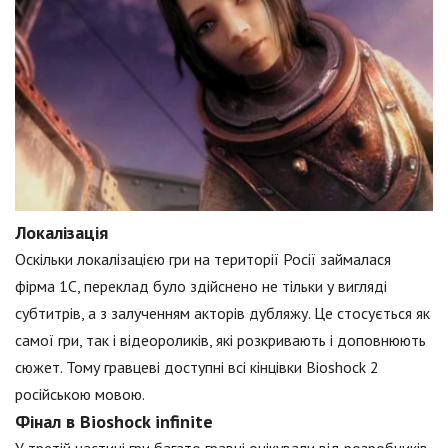
Локалізація
Оскільки локалізацією гри на території Росії займалася
фірма 1С, переклад було здійснено не тільки у вигляді
субтитрів, а з залученням акторів дубляжу. Це стосується як
самої гри, так і відеороликів, які розкривають і доповнюють
сюжет. Тому гравцеві доступні всі кінцівки Bioshock 2
російською мовою.
Фінал в Bioshock infinite
У третій частині гри багато гравці очікували від розробників