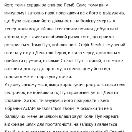
його темні справи за спиною Лемб. Саме тому він у
минулому і затопив парк, прирікаючи всіх його відвідувачів,
що були свідками його діяльності, на болісну смерть. А
тепер, коли вода зійшла і сестрички почали добувати ці
клітини, що з'явився неабиякий ризик того, що правда
розкриється. Тому Пул, побоюючись Софії Лемб, і змушений
піти на угоду з Дельтою. Героя, в свою чергу, доводиться
прийняти ці умови, оскільки Стенлі-Пул - єдиний, хто може
відкрити доступ до проїзду, отделяющему його від
головної мети - порятунку дочки.
У цьому самому місці, якщо користувач грає роль спасителя
сестричок, не вбиваючи їх, Пул прокоментує дії Дельти
словами: Хитро: ти змушуєш його працювати, і весь
зібраний АДАМ виявляється твоїм! А оскільки ти не з
балакучих, мене це цілком влаштовує! Коли Пул нарешті
відкриває шлях для протагоніста, на зв'язку з'являється
Лемб, яка, виявляється, давно в курсі всіх махінацій Стенлі і