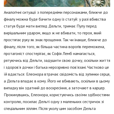
Аналогічні ситуації з попередніми персонажами, ближче до
фіналу можна буде бачити одну із статуй: у разі вбивства
статуя буде мати вигляд Дельти, тримає Пулу перед
вирішальним ударом, якщо ж не вбивати, то героя, який
простягає руку як знак прощення. Так чи інакше, ближче до
фіналу, після того, як більша частина ворогів переможена,
протагоніст спостерігає, як Софія Лемб намагається,
рятуючись від Дельти, задушити свою дочку, оскільки життя
і здоров'я дочки і батька нерозривно пов'язані. Частково це
їй вдається: Елеонора втрачає свідомість від зупинки серця,
а Дельта впадає в кому. Його не вбивають, оскільки в цьому
випадку він здатний до воскресіння, а заточают в карцер.
Прокинувшись, Елеонора, користуючись своїми здібностями
контролю, посилає Дельті одну з маленьких сестричок зі
спеціальним зіллям. Після уколу цим засобом Дельта