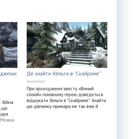
одженні
Де знайти Хельги в "Скайриме"
Компютери
При проходженні квесту «Вічний
спокій» головному герою доведеться
відшукати Хельги в "Скайриме". Знайти
 Війна
цю дівчинку-примари не так вже й
, що
даря
. Можна