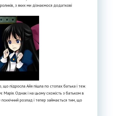
оликів, з яких ми дізнаємося додаткові
о, що підросла Айя пішла по стопах батька і теж
ує Марія. Однак і на цьому схожість з батьком в
е психічний розлад і тепер займається тим, що