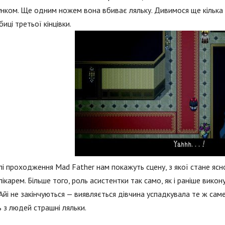
нком. Ще одним ножем вона вбиває ляльку. Дивимося ще кілька р
иці третьої кінцівки.
лі проходження Mad Father нам покажуть сцену, з якої стане ясн
лікарем. Більше того, роль асистентки так само, як і раніше викон
Айі не закінчуються — виявляється дівчина успадкувала те ж сам
 з людей страшні ляльки.