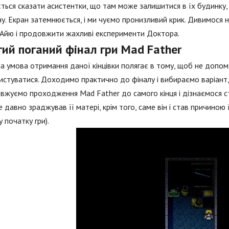
ться сказати асистентки, що там може залишитися в їх будинку, 
у. Екран затемнюється, і ми чуємо пронизливий крик. Дивимося на
Айю і продовжити жахливі експерименти Доктора.
ий поганий фінал гри Mad Father
а умова отримання даної кінцівки полягає в тому, щоб не допом
истуватися. Доходимо практично до фіналу і вибираємо варіант,
жуємо проходження Mad Father до самого кінця і дізнаємося ст
е давно зраджував її матері, крім того, саме він і став причиною 
 початку гри).