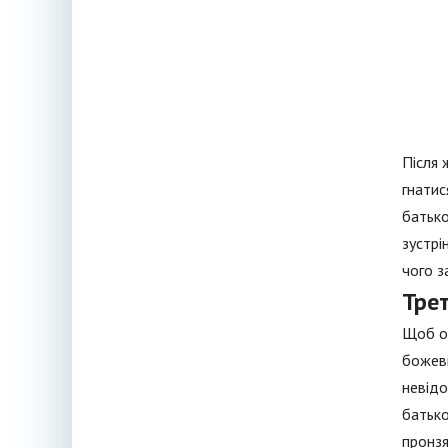
Після 
гнатис
батько
зустрі
чого з
Трет
Щоб от
божеві
невідо
батько
пронзя