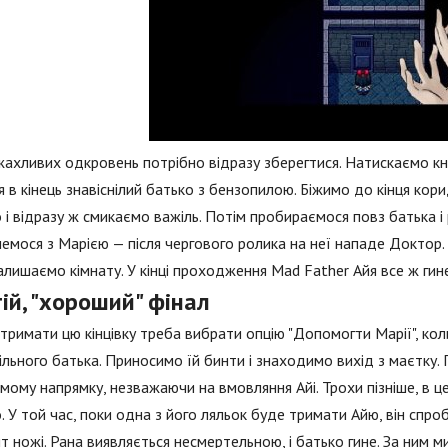
жахливих одкровень потрібно відразу зберегтися. Натискаємо кн
я в кінець знавіснілий батько з бензопилою. Біжимо до кінця ко
 і відразу ж смикаємо важіль. Потім пробираємося повз батька і 
немося з Марією — після чергового ролика на неї нападе Доктор.
алишаємо кімнату. У кінці проходження Mad Father Айя все ж гине 
ій, "хороший" фінал
римати цю кінцівку треба вибрати опцію "Допомогти Марії", коли
льного батька. Приносимо їй бинти і знаходимо вихід з маєтку. П
мому напрямку, незважаючи на вмовляння Айі. Трохи пізніше, в ц
. У той час, поки одна з його ляльок буде тримати Айю, він спро
т ножі. Рана виявляється несмертельною, і батько гине. За ним 