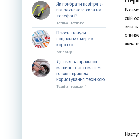
Як прибрати повітря з-
В само
під захисного скла на
телефоні?
свій о
Техніка і технології
викона
Плюси і мінуси
опиняє
соціальних мереж
явно п
коротко
Компютери
Догляд за пральною
машиною-автоматом:
головні правила
користування технікою
Техніка і технології
Наступ