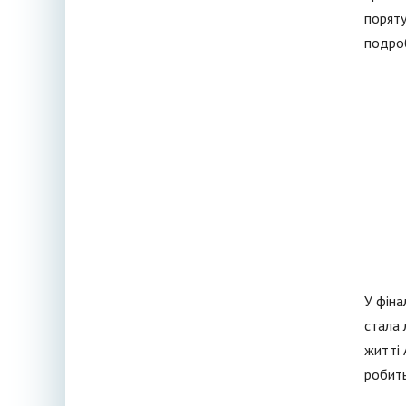
поряту
подроб
У фіна
стала 
житті 
робить