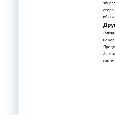
збирає
сторон
вбити 
Друг
Головн
не кор
Продов
Айі вж
самому