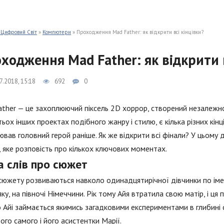
 Цифровий Світ
»
Компютери
» Проходження Mad Father: як відкрити всі кінцівки?
ходження Mad Father: як відкрити в
7.2018, 15:18
692
0
ther — це захоплюючий піксель 2D хоррор, створений незалежною 
тьох інших проектах подібного жанру і стилю, є кілька різних кінці
ював головний герой раніше. Як же відкрити всі фінали? У цьо
, яке розповість про кількох ключових моментах.
а слів про сюжет
сюжету розвиваються навколо одинадцятирічної дівчинки по імен
ку, на півночі Німеччини. Рік тому Айя втратила свою матір, і ця
 Айі займається якимись загадковими експериментами в глибині с
ього самого і його асистентки Марії.