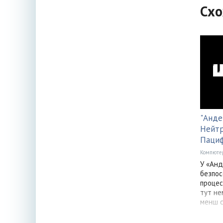
Схо
"Анде
Нейтр
Пациф
Компюте
У «Ан
безпос
процес
тут не
менш 