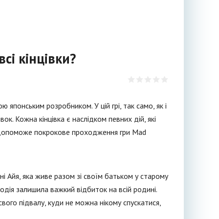
сі кінцівки?
японським розробником. У цій грі, так само, як і
вок. Кожна кінцівка є наслідком певних дій, які
му допоможе покрокове проходження гри Mad
і Айя, яка живе разом зі своїм батьком у старому
 подія залишила важкий відбиток на всій родині.
вого підвалу, куди не можна нікому спускатися,