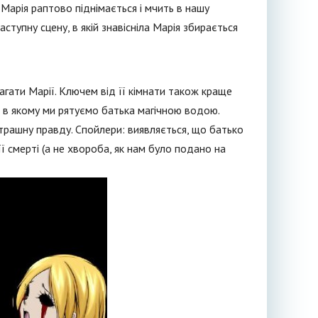
Марія раптово піднімається і мчить в нашу
ступну сцену, в якій знавісніла Марія збирається
агати Марії. Ключем від її кімнати також краще
 в якому ми рятуємо батька магічною водою.
рашну правду. Спойлери: виявляється, що батько
її смерті (а не хвороба, як нам було подано на