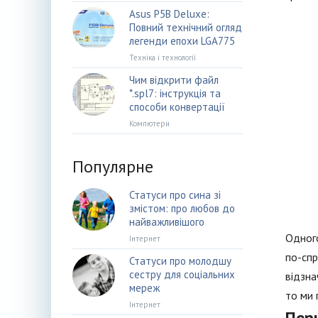
Asus P5B Deluxe:
Повний технічний огляд
легенди епохи LGA775
Техніка і технології
Чим відкрити файл
*.spl7: інструкція та
способи конвертації
Компютери
Популярне
Статуси про сина зі
змістом: про любов до
найважливішого
Одного
Інтернет
по-спр
Статуси про молодшу
сестру для соціальних
відзна
мереж
то ми 
Інтернет
Пер