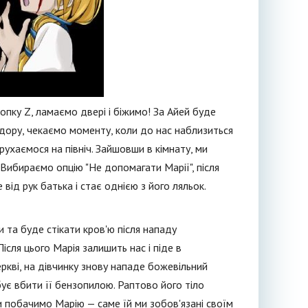
опку Z, ламаємо двері і біжимо! За Айей буде
ридору, чекаємо моменту, коли до нас наблизиться
рухаємося на північ. Зайшовши в кімнату, ми
 Вибираємо опцію "Не допомагати Марії", після
від рук батька і стає однією з його ляльок.
 та буде стікати кров'ю після нападу
ісля цього Марія залишить нас і піде в
еркві, на дівчинку знову нападе божевільний
бує вбити її бензопилою. Раптово його тіло
ми побачимо Марію — саме їй ми зобов'язані своїм