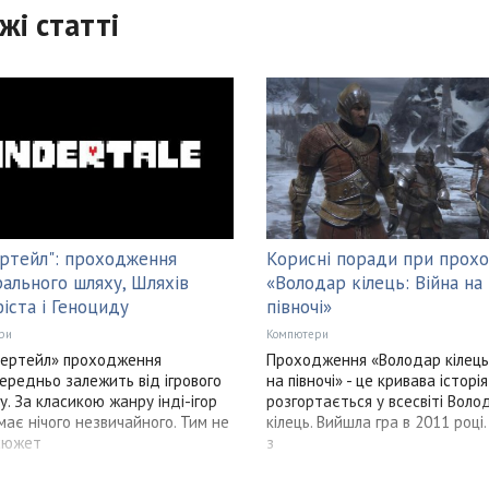
жі статті
ртейл": проходження
Корисні поради при прох
ального шляху, Шляхів
«Володар кілець: Війна на
іста і Геноциду
півночі»
ри
Компютери
дертейл» проходження
Проходження «Володар кілець:
ередньо залежить від ігрового
на півночі» - це кривава історія
у. За класикою жанру інді-ігор
розгортається у всесвіті Воло
має нічого незвичайного. Тим не
кілець. Вийшла гра в 2011 році
сюжет
з