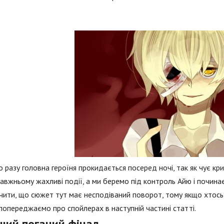
 разу головна героїня прокидається посеред ночі, так як чує кри
авжньому жахливі події, а ми беремо під контроль Айю і почин
чити, що сюжет тут має несподіваний поворот, тому якщо хтось 
попереджаємо про спойлерах в наступній частині статті.
ший поганий фінал