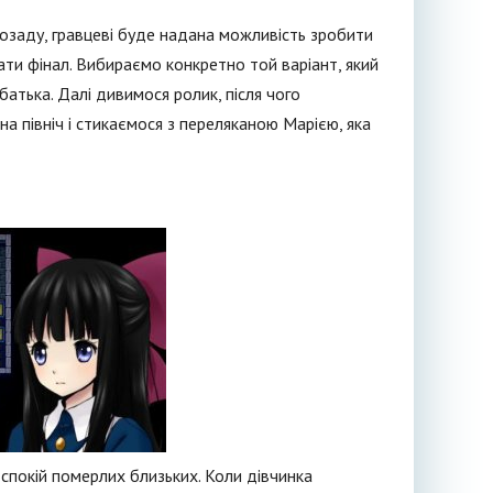
позаду, гравцеві буде надана можливість зробити
жати фінал. Вибираємо конкретно той варіант, який
атька. Далі дивимося ролик, після чого
 північ і стикаємося з переляканою Марією, яка
 спокій померлих близьких. Коли дівчинка