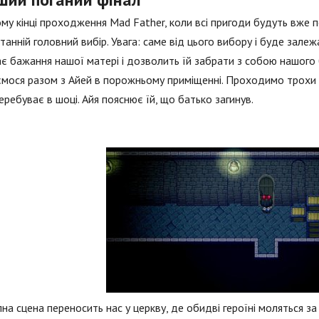
му кінці проходження Mad Father, коли всі пригоди будуть вже 
станній головний вибір. Увага: саме від цього вибору і буде зале
є бажання нашої матері і дозволить їй забрати з собою нашого б
мося разом з Айей в порожньому приміщенні. Проходимо трохи на
еребуває в шоці. Айя пояснює їй, що батько загинув.
на сцена переносить нас у церкву, де обидві героїні моляться за