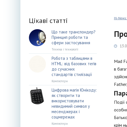
Цікаві статті
Hi-News:
Про
Що таке транспондер?
Принцип роботи та
сфери застосування
13.0
Техніка і технології
Робота з таблицями в
Mad Fa
HTML: від базових тегів
в бага
до сучасних
стандартів стилізації
здійсн
Компютери
Father
Цифрова магія Юнікоду:
Пар
як створити та
використовувати
Події 
невидимий символ у
особня
месенджерах і
соцмережах
Батько
Компютери
крім н