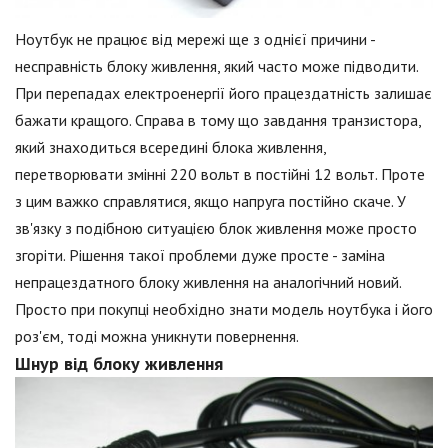
Ноутбук не працює від мережі ще з однієї причини -
несправність блоку живлення, який часто може підводити.
При перепадах електроенергії його працездатність залишає
бажати кращого. Справа в тому що завдання транзистора,
який знаходиться всередині блока живлення,
перетворювати змінні 220 вольт в постійні 12 вольт. Проте
з цим важко справлятися, якщо напруга постійно скаче. У
зв'язку з подібною ситуацією блок живлення може просто
згоріти. Рішення такої проблеми дуже просте - заміна
непрацездатного блоку живлення на аналогічний новий.
Просто при покупці необхідно знати модель ноутбука і його
роз'єм, тоді можна уникнути повернення.
Шнур від блоку живлення