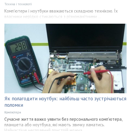
Техніка і технології
Комп'ютери і ноутбуки вважаються складною технікою. Їх
власники нерідко стикаються з різноманітними ...
Як полагодити ноутбук: найбільш часто зустрічаються
поломки
Компютери
Сучасне життя важко уявити без персонального комп'ютера,
планшета або ноутбука, які мають звичку ламатись.
Найчастіше несправний пристрій можна