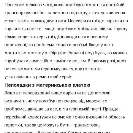
Протягом деякого часу, коли ноутбук піддається постійній
транспортуванні без належного підходу, штекер живлення
може також пошкоджуватися. Перевірити гніздо зарядки на
справність просто - якщо ноутбук відображає рівень заряду
тільки коли штекер в гнізді знаходиться в певному
положенні, то проблема точно в роз'ємі. Якщо у вас є
достатньо досвіду в збірці/розбиранні ноутбуків, то можна
спробувати самостійно замінити роз'єм. В іншому разі, щоб
не пошкодити материнську плату, варто здати
устаткування в ремонтний сервіс.
Неполадки з материнською платою
Якщо всі перераховані вище варіанти не допомогли
визначити, чому ноутбук не працює від мережі, то
проблема, швидше за все, в материнській платі. Правда,
пересічний користувач не зможе точно визначити область
поломки, так як це можуть бути і транзистори,
конденсатори, і багато іншого. Самим оптимальним