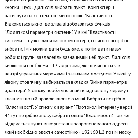
кнопки "Пуск". Далі слід вибрати пункт "Комп'ютер" і
натиснути на контекстне меню опцію "Властивості".
Відкриється вікно, де зліва відобразиться функція
"Додаткові параметри системи". У вікні "Властивості
системи" є пункт зміни імені комп'ютера, от його і потрібно
вибрати. Ім'я можна дати будь-яке, а потім дати назву
робочої групи, заздалегідь зазначивши цей пункт. Далі слід
вирішення проблеми з IP-адресами, яке починається в
центрі управління мережами і загальним доступом. У вікні, у
лівому стовпчику, вибирається вкладка "Зміна параметрів
адаптера". У списку необхідно знайти відповідну мережу і
клацнути по ній правою кнопкою миші. Вибрати потрібно
"Властивості". У списку є варіант "Протокол Інтернету версії
4", тут потрібно знову вибрати опцію "Властивості". Там же
відкриється пункт використання запропонованого адреси,
який необхідно ввести самостійно - 1921681.2 потім маску