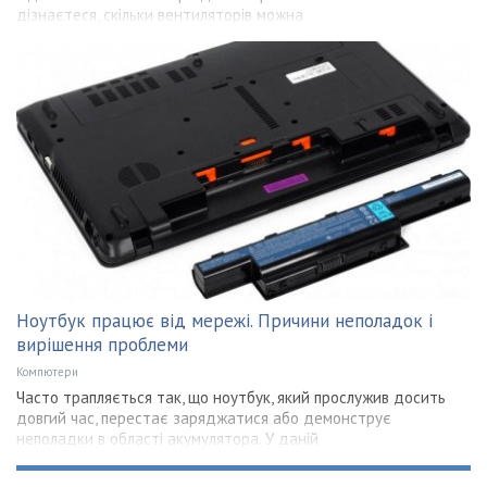
дізнаєтеся, скільки вентиляторів можна
Ноутбук працює від мережі. Причини неполадок і
вирішення проблеми
Компютери
Часто трапляється так, що ноутбук, який прослужив досить
довгий час, перестає заряджатися або демонструє
неполадки в області акумулятора. У даній