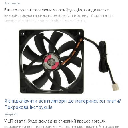
Компютери
Багато сучасні телефони мають функцію, яка дозволяє
використовувати смартфон в якості модему. У цій статті
можна дізнатися про способи підключення
Як підключити вентилятори до материнської плати?
Покрокова інструкція
Інтернет
У цій статті буде докладно описаний процес того, як
підключити вентилятори до материнської плати. А також ви