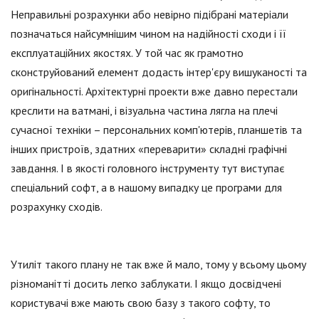
Неправильні розрахунки або невірно підібрані матеріали
позначаться найсумнішим чином на надійності сходи і її
експлуатаційних якостях. У той час як грамотно
сконструйований елемент додасть інтер'єру вишуканості та
оригінальності. Архітектурні проекти вже давно перестали
креслити на ватмані, і візуальна частина лягла на плечі
сучасної техніки – персональних комп'ютерів, планшетів та
інших пристроїв, здатних «переварити» складні графічні
завдання. І в якості головного інструменту тут виступає
спеціальний софт, а в нашому випадку це програми для
розрахунку сходів.
Утиліт такого плану не так вже й мало, тому у всьому цьому
різноманітті досить легко заблукати. І якщо досвідчені
користувачі вже мають свою базу з такого софту, то