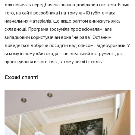
для новачків передбачена значна довідкова система. Більш
того, на сайті розробника і на тому ж «Ютубі» є маса
навчальних матеріалів, що якщо раптом виникнуть якісь
складнощі. Програма зрозуміла професіоналам, але
випадковим користувачам вона "не рада". Останнім
доведеться добряче посидіти над описом і відеоуроками. У
всьому іншому «Автокад» – це ідеальний інструмент для
проектування всього і вся, в тому числі і сходів.
Схожі статті