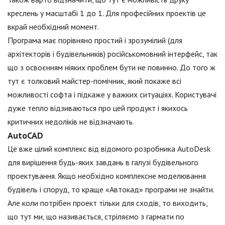
креслень у масштабі 1 до 1. Для професійних проектів це
вкрай необхідний момент.
Програма має порівняно простий і зрозумілий (для
архітекторів і будівельників) російськомовний інтерфейс, так
що з освоєнням ніяких проблем бути не повинно. До того ж
тут є толковий майстер-помічник, який покаже всі
можливості софта і підкаже у важких ситуаціях. Користувачі
дуже тепло відзиваються про цей продукт і якихось
критичних недоліків не відзначають.
AutoCAD
Це вже цілий комплекс від відомого розробника AutoDesk
для вирішення будь-яких завдань в галузі будівельного
проектування. Якщо необхідно комплексне моделювання
будівель і споруд, то краще «Автокад» програми не знайти.
Але коли потрібен проект тільки для сходів, то виходить,
що тут ми, що називається, стріляємо з гармати по