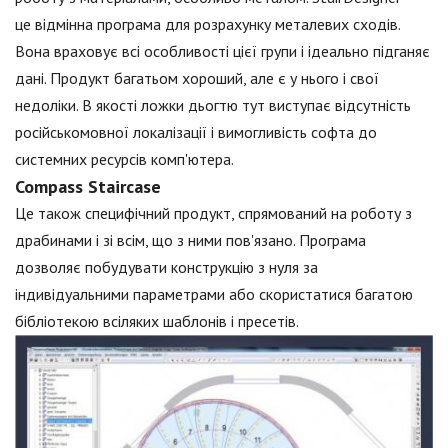
це відмінна програма для розрахунку металевих сходів.
Вона враховує всі особливості цієї групи і ідеально підганяє
дані. Продукт багатьом хороший, але є у нього і свої
недоліки. В якості ложки дьогтю тут виступає відсутність
російськомовної локалізації і вимогливість софта до
системних ресурсів комп'ютера.
Compass Staircase
Це також специфічний продукт, спрямований на роботу з
драбинами і зі всім, що з ними пов'язано. Програма
дозволяє побудувати конструкцію з нуля за
індивідуальними параметрами або скористатися багатою
бібліотекою всіляких шаблонів і пресетів.