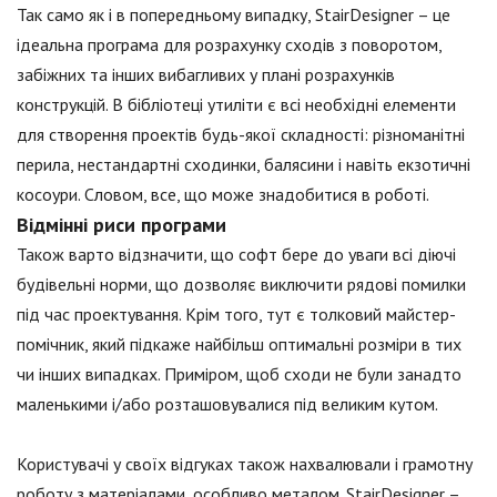
Так само як і в попередньому випадку, StairDesigner – це
ідеальна програма для розрахунку сходів з поворотом,
забіжних та інших вибагливих у плані розрахунків
конструкцій. В бібліотеці утиліти є всі необхідні елементи
для створення проектів будь-якої складності: різноманітні
перила, нестандартні сходинки, балясини і навіть екзотичні
косоури. Словом, все, що може знадобитися в роботі.
Відмінні риси програми
Також варто відзначити, що софт бере до уваги всі діючі
будівельні норми, що дозволяє виключити рядові помилки
під час проектування. Крім того, тут є толковий майстер-
помічник, який підкаже найбільш оптимальні розміри в тих
чи інших випадках. Приміром, щоб сходи не були занадто
маленькими і/або розташовувалися під великим кутом.
Користувачі у своїх відгуках також нахвалювали і грамотну
роботу з матеріалами, особливо металом. StairDesigner –