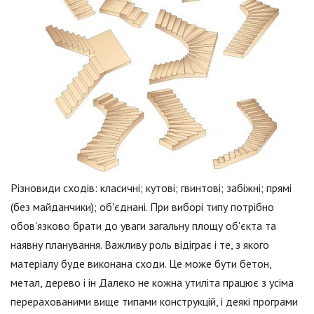
Різновиди сходів: класичні; кутові; гвинтові; забіжні; прямі
(без майданчики); об'єднані. При виборі типу потрібно
обов'язково брати до уваги загальну площу об'єкта та
наявну планування. Важливу роль відіграє і те, з якого
матеріалу буде виконана сходи. Це може бути бетон,
метал, дерево і ін Далеко не кожна утиліта працює з усіма
перерахованими вище типами конструкцій, і деякі програми