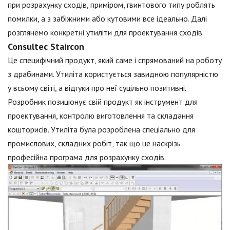
при розрахунку сходів, приміром, гвинтового типу роблять
помилки, а з забіжними або кутовими все ідеально. Далі
розглянемо конкретні утиліти для проектування сходів.
Consultec Staircon
Це специфічний продукт, який саме і спрямований на роботу
з драбинами. Утиліта користується завидною популярністю
у всьому світі, а відгуки про неї суцільно позитивні.
Розробник позиціонує свій продукт як інструмент для
проектування, контролю виготовлення та складання
кошторисів. Утиліта була розроблена спеціально для
промислових, складних робіт, так що це наскрізь
професійна програма для розрахунку сходів.