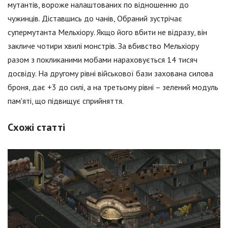
мутантів, вороже налаштованих по відношенню до
чужинців. Діставшись до чанів, Обраний зустрічає
супермутанта Мельхіору. Якщо його вбити не відразу, він
закличе чотири хвилі монстрів. За вбивство Мельхіору
разом з покликаними мобами нараховується 14 тисяч
досвіду. На другому рівні військової бази захована силова
броня, дає +3 до силі, а на третьому рівні – зелений модуль
пам'яті, що підвищує сприйняття.
Схожі статті