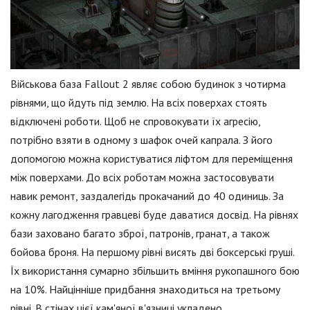
Військова база Fallout 2 являє собою будинок з чотирма
рівнями, що йдуть під землю. На всіх поверхах стоять
відключені роботи. Щоб не спровокувати їх агресію,
потрібно взяти в одному з шафок очей капрала. З його
допомогою можна користуватися ліфтом для переміщення
між поверхами. До всіх роботам можна застосовувати
навик ремонт, заздалегідь прокачаний до 40 одиниць. За
кожну лагодження гравцеві буде даватися досвід. На рівнях
бази заховано багато зброї, патронів, гранат, а також
бойова броня. На першому рівні висять дві боксерські груші.
Їх використання сумарно збільшить вміння рукопашного бою
на 10%. Найцінніше придбання знаходиться на третьому
рівні. В стінах цієї кам'яної в'язниці укладено