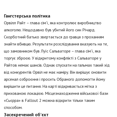
Гангстерська політика
Орвілл Райт – глава сім'ї, яка контролює виробництво
алкоголю. Нещодавно був убитий його син Річард.
Скорботний батько звертається до гравця з проханням
знайти вбивцю. Результати розслідування вказують на те,
що замовником був Луїс Сальваторе – глава сім'ї, яка
торгує зброєю. У відкритому конфлікті з Сальваторе у
Райтов немає шансів. Однак спускати на гальмах такий хід
від конкурентів Орвіл не має наміру. Він вирішує оновити
арсенал озброєння і просить Обраного допомогти йому
вирішити це питання. На карті відкривається мітка з
прихованою локацією. Місцезнаходження військової бази
«Сьєрра» в Fallout 2 можна відкрити тільки таким
способом.
Засекречений об'єкт