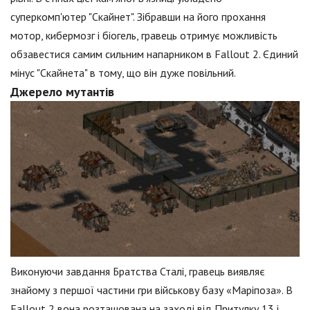
суперкомп'ютер "Скайнет". Зібравши на його прохання
мотор, кибермозг і біогель, гравець отримує можливість
обзавестися самим сильним напарником в Fallout 2. Єдиний
мінус "Скайнета" в тому, що він дуже повільний.
Джерело мутантів
Виконуючи завдання Братства Сталі, гравець виявляє
знайому з першої частини гри військову базу «Маріпоза». В
Fallout 2 вона розташована на заході від Притулку 13 і