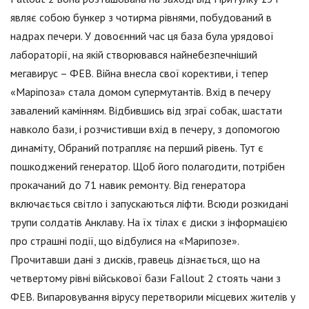
являє собою бункер з чотирма рівнями, побудований в
надрах печери. У довоєнний час ця база була урядової
лабораторії, на якій створювався найнебезпечніший
мегавирус – ФЕВ. Війна внесла свої корективи, і тепер
«Маріпоза» стала домом супермутантів. Вхід в печеру
завалений камінням. Відбившись від зграї собак, шастати
навколо бази, і розчистивши вхід в печеру, з допомогою
динаміту, Обраний потрапляє на перший рівень. Тут є
пошкоджений генератор. Щоб його полагодити, потрібен
прокачаний до 71 навик ремонту. Від генератора
включається світло і запускаються ліфти. Всюди розкидані
трупи солдатів Анклаву. На їх тілах є диски з інформацією
про страшні події, що відбулися на «Марипозе».
Прочитавши дані з дисків, гравець дізнається, що на
четвертому рівні військової бази Fallout 2 стоять чани з
ФЕВ. Випаровування вірусу перетворили місцевих жителів у