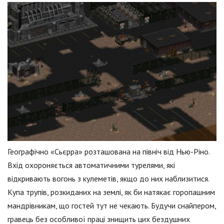
Географічно «Сьєрра» розташована на північ від Нью-Ріно.
Вхід охороняється автоматичними турелями, які
відкривають вогонь з кулеметів, якщо до них наблизитися.
Купа трупів, розкиданих на землі, як би натякає горопашним
мандрівникам, що гостей тут не чекають. Будучи снайпером,
гравець без особливої праці знищить цих бездушних