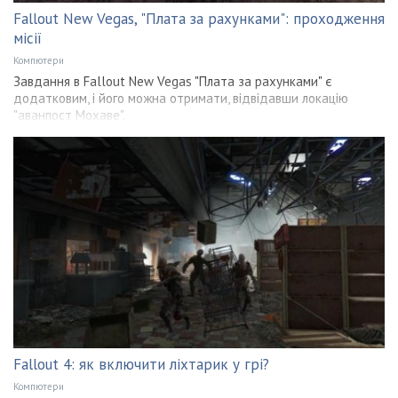
Fallout New Vegas, "Плата за рахунками": проходження
місії
Компютери
Завдання в Fallout New Vegas "Плата за рахунками" є
додатковим, і його можна отримати, відвідавши локацію
"аванпост Мохаве".
Fallout 4: як включити ліхтарик у грі?
Компютери