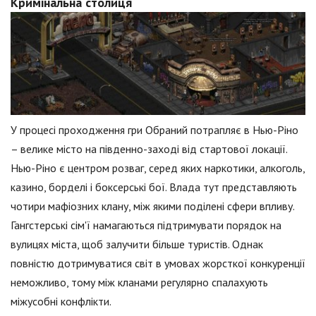
Кримінальна столиця
У процесі проходження гри Обраний потрапляє в Нью-Ріно
– велике місто на південно-заході від стартової локації.
Нью-Ріно є центром розваг, серед яких наркотики, алкоголь,
казино, борделі і боксерські бої. Влада тут представляють
чотири мафіозних клану, між якими поділені сфери впливу.
Гангстерські сім'ї намагаються підтримувати порядок на
вулицях міста, щоб залучити більше туристів. Однак
повністю дотримуватися світ в умовах жорсткої конкуренції
неможливо, тому між кланами регулярно спалахують
міжусобні конфлікти.