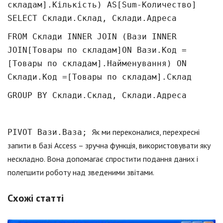
складам].Кількість) AS[Sum-Количество]
SELECT Склади.Склад, Склади.Адреса
FROM Склади INNER JOIN (Вази INNER
JOIN[Товары по складам]ON Вази.Код =
[Товары по складам].Найменування) ON
Склади.Код =[Товары по складам].Склад
GROUP BY Склади.Склад, Склади.Адреса
Як ми переконалися, перехресні
PIVOT Вази.Ваза;
запити в базі Access – зручна функція, використовувати яку
нескладно. Вона допомагає спростити подання даних і
полегшити роботу над зведеними звітами.
Схожі статті