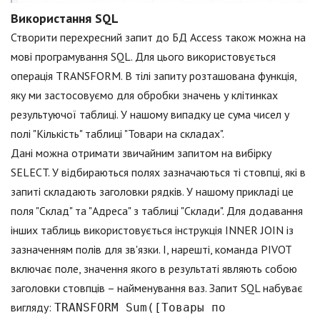
Використання SQL
Створити перехресний запит до БД Access також можна на
мові програмування SQL. Для цього використовується
операція TRANSFORM. В тілі запиту розташована функція,
яку ми застосовуємо для обробки значень у клітинках
результуючої таблиці. У нашому випадку це сума чисел у
полі "Кількість" таблиці "Товари на складах".
Дані можна отримати звичайним запитом на вибірку
SELECT. У відбираються полях зазначаються ті стовпці, які в
запиті складають заголовки рядків. У нашому прикладі це
поля "Склад" та "Адреса" з таблиці "Склади". Для додавання
інших таблиць використовується інструкція INNER JOIN із
зазначенням полів для зв'язки. І, нарешті, команда PIVOT
включає поле, значення якого в результаті являють собою
заголовки стовпців – найменування ваз. Запит SQL набуває
вигляду:
TRANSFORM Sum([Товары по