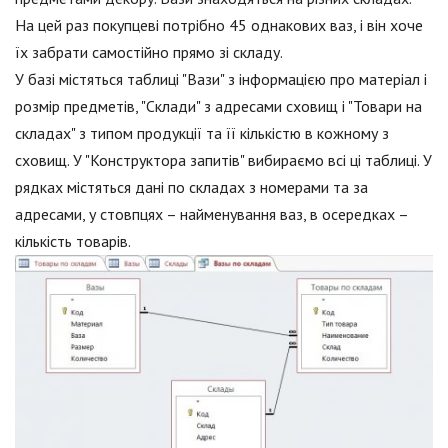
На цей раз покупцеві потрібно 45 однакових ваз, і він хоче
їх забрати самостійно прямо зі складу.
У базі містяться таблиці "Вази" з інформацією про матеріал і
розмір предметів, "Склади" з адресами сховищ і "Товари на
складах" з типом продукції та її кількістю в кожному з
сховищ. У "Конструктора запитів" вибираємо всі ці таблиці. У
рядках містяться дані по складах з номерами та за
адресами, у стовпцях – найменування ваз, в осередках –
кількість товарів.