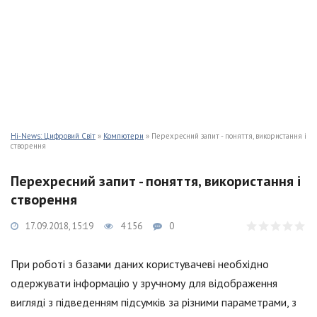
Hi-News: Цифровий Світ
»
Компютери
» Перехресний запит - поняття, використання і
створення
Перехресний запит - поняття, використання і
створення
17.09.2018, 15:19
4 156
0
При роботі з базами даних користувачеві необхідно
одержувати інформацію у зручному для відображення
вигляді з підведенням підсумків за різними параметрами, з