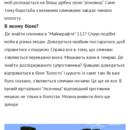
моб розпадеться на більш дрібну свою "різновид". Саме
тому боротьба з великими слимаками завдає чимало
клопоту.
В якому біомі?
Де знайти слизняка в "Майнкрафте" 112? Спаун подібні
моби в різних місцях. Доведеться неабияк постаратися, щоб
справитися з пошуком. Справа все в тому, що слимаки
з'являються переважно вночі. Мешкають вони в темряві. Де
знайти досліджуваного супротивника? Гравцеві доведеться
відправитися в біом "Болото" і шукати їх саме там. Як вже
було сказано, з'являються слимаки ночами. Це ще не все. В
ігровій віртуальної "пісочниці" відповідний противник
мешкає не тільки в болотах. Можна виявити його ще
деінде.