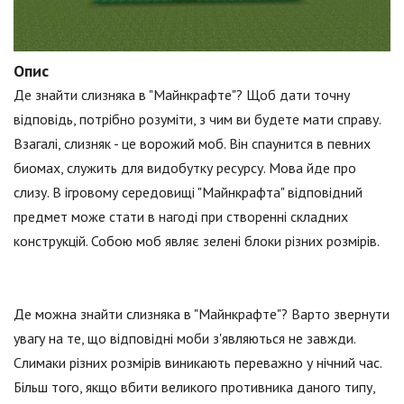
Опис
Де знайти слизняка в "Майнкрафте"? Щоб дати точну
відповідь, потрібно розуміти, з чим ви будете мати справу.
Взагалі, слизняк - це ворожий моб. Він спаунится в певних
биомах, служить для видобутку ресурсу. Мова йде про
слизу. В ігровому середовищі "Майнкрафта" відповідний
предмет може стати в нагоді при створенні складних
конструкцій. Собою моб являє зелені блоки різних розмірів.
Де можна знайти слизняка в "Майнкрафте"? Варто звернути
увагу на те, що відповідні моби з'являються не завжди.
Слимаки різних розмірів виникають переважно у нічний час.
Більш того, якщо вбити великого противника даного типу,