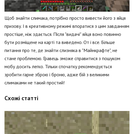
Щоб знайти слимака, потрібно просто вивести його з яйця
призову. І в креативному режимі впоратися з цим завданням
простіше, ніж здається. Після "видачі" яйця воно повинно
бути розміщене на карті та виведено. От і все. Більше
питання про те, де знайти слизняка в "Майнкрафте", не
стане проблемою. Гравець зможе справитися з пошуком
мобу досить легко. Тільки спочатку рекомендується
зробити гарне зброю і броню, адже бій з великими
слимаками не такий простий!
Схожі статті