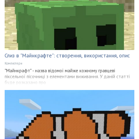
Слиз в "Майнкрафте": створення, використання, опис
Компютери
"Майнкрафт" - назва відомої майже кожному гравцеві
піксельної пісочниці з елементами виживання. У даній статті
буде розказано про