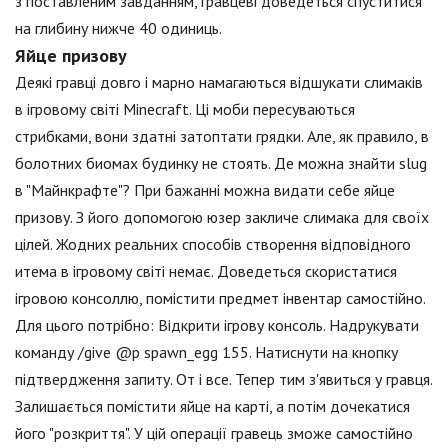
з поставленим завданням, гравцеві доведеться спуститися
на глибину нижче 40 одиниць.
Яйце призову
Деякі гравці довго і марно намагаються відшукати слимаків
в ігровому світі Minecraft. Ці моби пересуваються
стрибками, вони здатні затоптати грядки. Але, як правило, в
болотних биомах будинку не стоять. Де можна знайти slug
в "Майнкрафте"? При бажанні можна видати себе яйце
призову. З його допомогою юзер закличе слимака для своїх
цілей. Жодних реальних способів створення відповідного
итема в ігровому світі немає. Доведеться скористатися
ігровою консоллю, помістити предмет інвентар самостійно.
Для цього потрібно: Відкрити ігрову консоль. Надрукувати
команду /give @p spawn_egg 155. Натиснути на кнопку
підтвердження запиту. От і все. Тепер тим з'явиться у гравця.
Залишається помістити яйце на карті, а потім дочекатися
його "розкриття". У цій операції гравець зможе самостійно