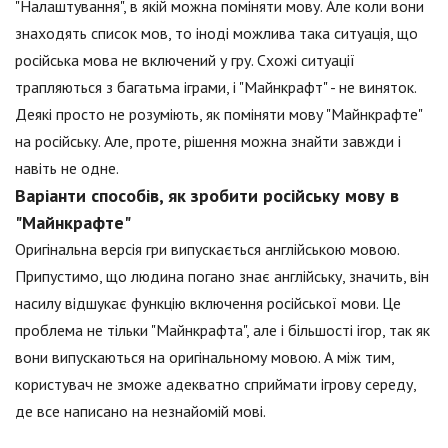
"Налаштування", в якій можна поміняти мову. Але коли вони
знаходять список мов, то іноді можлива така ситуація, що
російська мова не включений у гру. Схожі ситуації
трапляються з багатьма іграми, і "Майнкрафт" - не виняток.
Деякі просто не розуміють, як поміняти мову "Майнкрафте"
на російську. Але, проте, рішення можна знайти завжди і
навіть не одне.
Варіанти способів, як зробити російську мову в
"Майнкрафте"
Оригінальна версія гри випускається англійською мовою.
Припустимо, що людина погано знає англійську, значить, він
насилу відшукає функцію включення російської мови. Це
проблема не тільки "Майнкрафта", але і більшості ігор, так як
вони випускаються на оригінальному мовою. А між тим,
користувач не зможе адекватно сприймати ігрову середу,
де все написано на незнайомій мові.