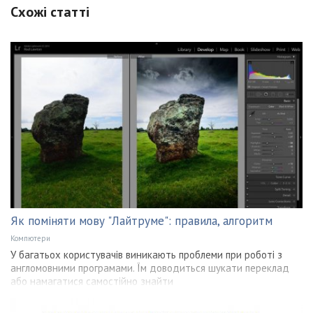
Схожі статті
Як поміняти мову "Лайтруме": правила, алгоритм
Компютери
У багатьох користувачів виникають проблеми при роботі з
англомовними програмами. Їм доводиться шукати переклад
або намагатися самостійно знайти