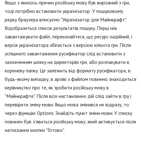
Якщо з якихось причин російську мову був вирізаний з гри,
тоді потрібно встановити українізатор: У пошуковому
рядку браузера вписуємо "Українізатор для Майнкрафт".
Відобразиться список результатів пошуку. Перш ніж
завантажувати файл, переконайтеся, що ресурс надійний, і
версія українізатора збігається з версією клієнта гри. Після
успішного завантаження русифікатор слід встановити з
зазначенням шляху на директорію гри, або розпакувати в
кореневу папку. Це залежить від формату русифікатора, в
будь-якому випадку, в архіві з файлом повинно знаходиться
керівництво про те, як зробити російську мову в
"Майнкрафте". Після всіх настановних дій слід зайти в гру і
перевірити зміну мови. Якщо мова змінився не відразу, то
через функцію Options. Знайдіть пункт зміни мови. У списку
повинен був з'явиться російську мову, який активується після
натискання кнопки "Готово".