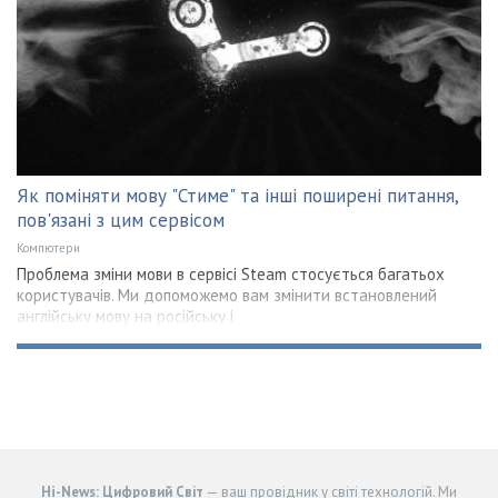
Як поміняти мову "Стиме" та інші поширені питання,
пов'язані з цим сервісом
Компютери
Проблема зміни мови в сервісі Steam стосується багатьох
користувачів. Ми допоможемо вам змінити встановлений
англійську мову на російську і
Hi-News: Цифровий Світ
— ваш провідник у світі технологій. Ми