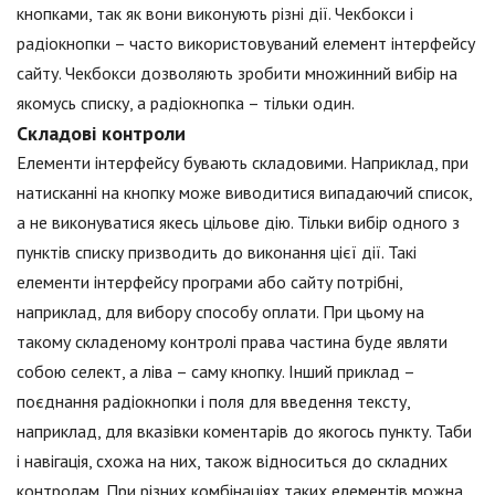
кнопками, так як вони виконують різні дії. Чекбокси і
радіокнопки – часто використовуваний елемент інтерфейсу
сайту. Чекбокси дозволяють зробити множинний вибір на
якомусь списку, а радіокнопка – тільки один.
Складові контроли
Елементи інтерфейсу бувають складовими. Наприклад, при
натисканні на кнопку може виводитися випадаючий список,
а не виконуватися якесь цільове дію. Тільки вибір одного з
пунктів списку призводить до виконання цієї дії. Такі
елементи інтерфейсу програми або сайту потрібні,
наприклад, для вибору способу оплати. При цьому на
такому складеному контролі права частина буде являти
собою селект, а ліва – саму кнопку. Інший приклад –
поєднання радіокнопки і поля для введення тексту,
наприклад, для вказівки коментарів до якогось пункту. Таби
і навігація, схожа на них, також відноситься до складних
контролам. При різних комбінаціях таких елементів можна