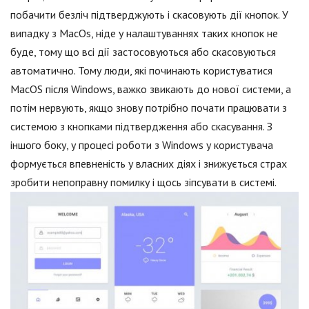
побачити безліч підтверджують і скасовують дії кнопок. У
випадку з MacOs, ніде у налаштуваннях таких кнопок не
буде, тому що всі дії застосовуються або скасовуються
автоматично. Тому люди, які починають користуватися
MacOS після Windows, важко звикають до нової системи, а
потім нервують, якщо знову потрібно почати працювати з
системою з кнопками підтвердження або скасування. З
іншого боку, у процесі роботи з Windows у користувача
формується впевненість у власних діях і знижується страх
зробити непоправну помилку і щось зіпсувати в системі.