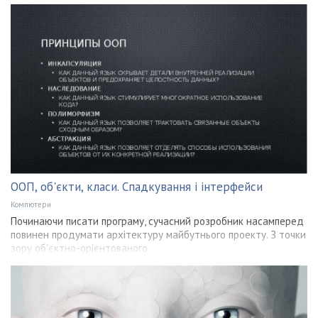
ООП, об'єкти, класи. Спадкування і інтерфейси
Компютери
Починаючи писати програму, сучасний розробник насамперед
повинен продумати архітектуру майбутнього проекту. З точки
зору об'єктно-орієнтованого