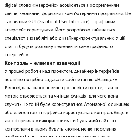
digital слово «інтерфейс» асоціюється з оформленням
сайтів, кнопками, формами і комп'ютерними програмами. Це
так званий GUI (Graphical User Interface) – графічний
інтерфейс користувача. Його розробкою займається
спеціаліст з юзабіліті або дизайнер-проектувальник. У цій
статті будуть розглянуті елементи саме графічного
інтерфейсу.
Контроль – елемент взаємодії
У процесі роботи над проектом, дизайнер інтерфейсів
постійно потрібно задавати собі питання: «Навіщо?»
Відповідь на нього повинен розповісти про те, з якою
метою створюється та чи інша функція, для чого вона
служить, і хто їй буде користуватися. Атомарної одиницею
або елементом інтерфейса користувача є контрол. Якщо в
якості прикладу використовувати будь-який сайт, то
контролами в ньому будуть кнопки, меню, посилання,