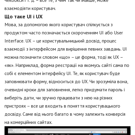
чекбокси і т. д. – все те, з чим так чи інакше, може
взаємодіяти користувач.
Що таке UI і UX
Мова, за допомогою якого користувач спілкується з
продуктом часто позначається скороченням UI або User
Interface. UX – це користувальницький досвід, процес
взаємодії з інтерфейсом для вирішення певних завдань. UI
можна позначити словом «що» – це форма, тоді як UX –
«як». Наприклад, форма реєстрації на якомусь сайті сама по
собі є елементом інтерфейсу UI. Те, як користувач буде
заповнювати форму, відноситься до UX. Чи зрозуміла вона,
очевидні кроки для заповнення, легко придумати пароль і
виберіть дати, чи зручно працювати з нею на різних
пристроях – все це входить в поняття користувацького
досвіду. Саме від нього багато в чому залежить конверсія
на комерційних сайтах.