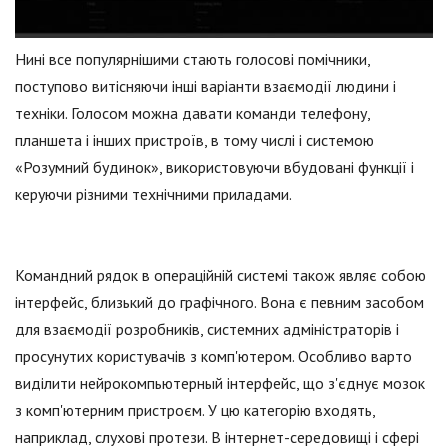
Нині все популярнішими стають голосові помічники,
поступово витісняючи інші варіанти взаємодії людини і
техніки. Голосом можна давати команди телефону,
планшета і інших пристроїв, в тому числі і системою
«Розумний будинок», використовуючи вбудовані функції і
керуючи різними технічними приладами.
Командний рядок в операційній системі також являє собою
інтерфейс, близький до графічного. Вона є певним засобом
для взаємодії розробників, системних адміністраторів і
просунутих користувачів з комп'ютером. Особливо варто
виділити нейрокомпьютерный інтерфейс, що з'єднує мозок
з комп'ютерним пристроєм. У цю категорію входять,
наприклад, слухові протези. В інтернет-середовищі і сфері