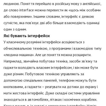
людиною. Поняття перейшло в російську мову з англійської,
де слово interface можна перевести як «щось між особами
або поверхнями». Іншими словами, інтерфейс є деякою
сутністю, яка пов'язує дві або більше взаємодіють одиниці
один з одним.
Які бувають інтерфейси
У класичному розумінні інтерфейси асоціюються з
обчислювальною технікою, з програмами і взаємодією типу
«людина-машина». Але це поняття можна розширити.
Наприклад, звичайна побутова техніка, засоби зв'язку та
гаджети володіють власним інтерфейсом, і він може бути
дуже різним. Побутовою технікою управляють за
допомогою спеціальних панелей, телефони можуть бути
кнопковими, а гаджети – реагувати на дотики до екрану і
мати жестова інтерфейс. Дуже складні системи управління
знаходяться в автомобілях, літаках і космічних кораблях.
Кожна панель в їх складі є елементом інтерфейсу. Навіть