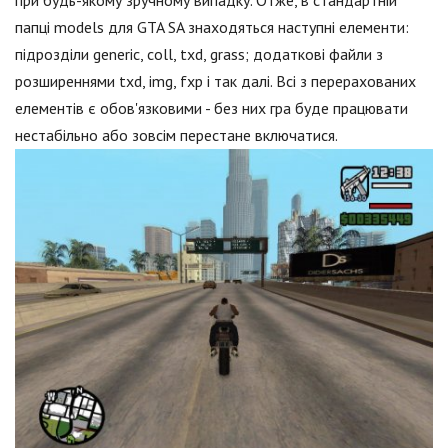
при будь-якому зручному випадку. Отже, в стандартній
папці models для GTA SA знаходяться наступні елементи:
підрозділи generic, coll, txd, grass; додаткові файли з
розширеннями txd, img, fxp і так далі. Всі з перерахованих
елементів є обов'язковими - без них гра буде працювати
нестабільно або зовсім перестане включатися.