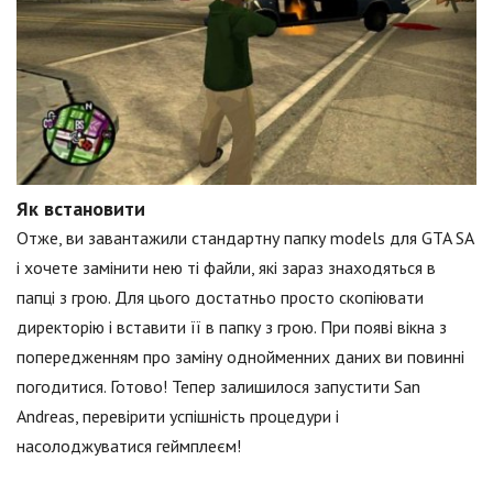
Як встановити
Отже, ви завантажили стандартну папку models для GTA SA
і хочете замінити нею ті файли, які зараз знаходяться в
папці з грою. Для цього достатньо просто скопіювати
директорію і вставити її в папку з грою. При появі вікна з
попередженням про заміну однойменних даних ви повинні
погодитися. Готово! Тепер залишилося запустити San
Andreas, перевірити успішність процедури і
насолоджуватися геймплеєм!