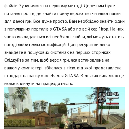
файлів. Зупинимося на першому методі. Доречним буде
питання про те, де знайти повну версію тієї чи іншої папки
для даної гри. Все дуже просто. Вам необхідно знайти один
з популярних порталів з GTA SA або по всій серії ігор. На них
часто викладаються всі необхідні файли, які можуть стати в
нагоді любителям модифікацій. Дані ресурси ви легко
знайдете в пошукових системах на перших сторінках.
Слідкуйте за тим, щоб версія гри, яка встановлена на
вашому комп'ютері, збігалася з тією, від якої представлена
стандартна папку models для GTA SA. В деяких випадках це
може вплинути на працездатність.