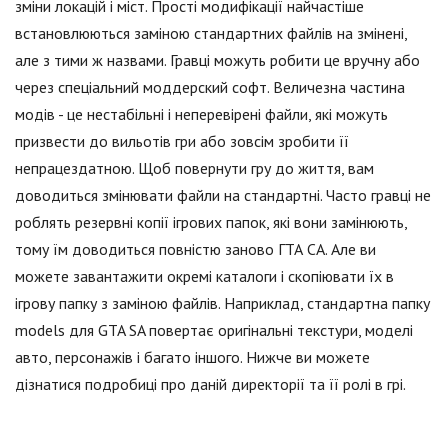
зміни локацій і міст. Прості модифікації найчастіше
встановлюються заміною стандартних файлів на змінені,
але з тими ж назвами. Гравці можуть робити це вручну або
через спеціальний моддерский софт. Величезна частина
модів - це нестабільні і неперевірені файли, які можуть
призвести до вильотів гри або зовсім зробити її
непрацездатною. Щоб повернути гру до життя, вам
доводиться змінювати файли на стандартні. Часто гравці не
роблять резервні копії ігрових папок, які вони замінюють,
тому їм доводиться повністю заново ГТА СА. Але ви
можете завантажити окремі каталоги і скопіювати їх в
ігрову папку з заміною файлів. Наприклад, стандартна папку
models для GTA SA повертає оригінальні текстури, моделі
авто, персонажів і багато іншого. Нижче ви можете
дізнатися подробиці про даній директорії та її ролі в грі.