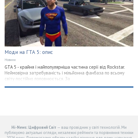
Моди на ГТА 5: опис
Новини
GTA 5 - крайня і найпопулярніша частина серії від Rockstar.
Неймовірна затребуваність і мільйонна фанбаза по всьому
світу постійно поповнюється. За
Hi-News: Цифровий Світ
— ваш провідник у світі технологій. Ми
публікуємо актуальні огляди, незалежні рейтинги та порівняння техніки
2026 року. Допомагаємо обрати надійні рішення для дому, навчання