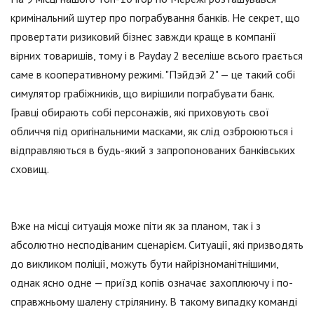
кримінальний шутер про пограбування банків. Не секрет, що
провертати ризиковий бізнес завжди краще в компанії
вірних товаришів, тому і в Payday 2 веселіше всього грається
саме в кооперативному режимі. "Пэйдэй 2" — це такий собі
симулятор грабіжників, що вирішили пограбувати банк.
Гравці обирають собі персонажів, які приховують свої
обличчя під оригінальними масками, як слід озброюються і
відправляються в будь-який з запропонованих банківських
сховищ.
Вже на місці ситуація може піти як за планом, так і з
абсолютно несподіваним сценарієм. Ситуації, які призводять
до викликом поліції, можуть бути найрізноманітнішими,
однак ясно одне — приїзд копів означає захоплюючу і по-
справжньому шалену стрілянину. В такому випадку команді