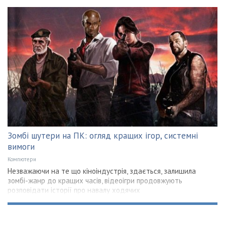
Зомбі шутери на ПК: огляд кращих ігор, системні
вимоги
Компютери
Незважаючи на те що кіноіндустрія, здається, залишила
зомбі-жанр до кращих часів, відеоігри продовжують
розповідати історії про навалу ходячих