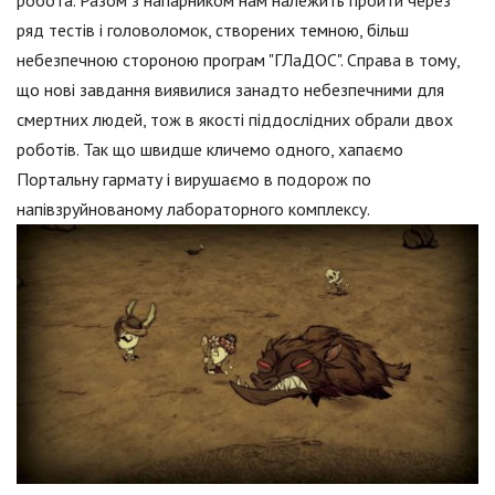
робота. Разом з напарником нам належить пройти через
ряд тестів і головоломок, створених темною, більш
небезпечною стороною програм "ГЛаДОС". Справа в тому,
що нові завдання виявилися занадто небезпечними для
смертних людей, тож в якості піддослідних обрали двох
роботів. Так що швидше кличемо одного, хапаємо
Портальну гармату і вирушаємо в подорож по
напівзруйнованому лабораторного комплексу.