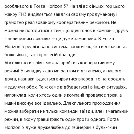
особливого в Forza Horizon 3? На тлі всіх інших ігор цього
жанру FH3 виділяється завдяки своєму продуманому і
грамотно реалізованому кооперативним режимом. Не
можна не погодитися з тим, що ідея гонок в компанії друзів
з величезним локаціях — це дуже заманливо. В Forza
Horizon 3 реалізовано система заохочень, яка відзначає як
божевільні, так і професійні заїзди.
Абсолютно всі рівні можна пройти в кооперативному
режимі. У випадку якщо ми раптом відстанемо, а нашого
друга, навпаки, вдасться вирватися вперед, то нагородять
медалями обох. Те ж саме відбувається і в інших ситуаціях,
наприклад, коли хтось один з компанії провалює трюк, а
інший виконує все ідеально. Для спільного проходження
можна вибирати не тільки командні заїзди, але і змагальний
режим, в якому гравці грають один проти одного. Forza
Horizon 3 дуже дружелюбна до геймерам з будь-яким