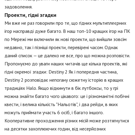
задоволення.
Проекти, гідні згадки
Ми вже не раз говорили про те, що гідних мультиплеєрних
ігор насправді дуже багато. В наш топ-10 кращих ігор на ПК
по Мережі ми включили як нові проекти, що вийшли зовсім
недавно, так і пізніші проекти, перевірені часом. Однак
даний список — це далеко не все, про що можна розповісти.
Пропонуємо до уваги наших читачів ще кілька проектів, які
гідні окремої згадки: Destiny 2 Як і попередня частина,
Destiny 2 розповідає непогану сюжетну історію в кращих
традиціях Halo. Якщо відкинути в бік лутбоксы, то у грі
можна знайти багато чого цікавого: це і різноманітні побічні
квести, і велика кількість "Нальотів", і два рейди, в яких
можуть приймати участь 6 осіб, і багато іншого.
Кооперативне проходження різних місій може розтягнутися
на десятки захоплюючих годин, від несерйозних