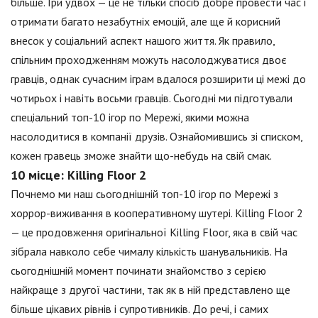
більше. Гри удвох — це не тільки спосіб добре провести час і
отримати багато незабутніх емоцій, але ще й корисний
внесок у соціальний аспект нашого життя. Як правило,
спільним проходженням можуть насолоджуватися двоє
гравців, однак сучасним іграм вдалося розширити ці межі до
чотирьох і навіть восьми гравців. Сьогодні ми підготували
спеціальний топ-10 ігор по Мережі, якими можна
насолодитися в компанії друзів. Ознайомившись зі списком,
кожен гравець зможе знайти що-небудь на свій смак.
10 місце: Killing Floor 2
Почнемо ми наш сьогоднішній топ-10 ігор по Мережі з
хоррор-виживання в кооперативному шутері. Killing Floor 2
— це продовження оригінальної Killing Floor, яка в свій час
зібрала навколо себе чималу кількість шанувальників. На
сьогоднішній момент починати знайомство з серією
найкраще з другої частини, так як в ній представлено ще
більше цікавих рівнів і супротивників. До речі, і самих