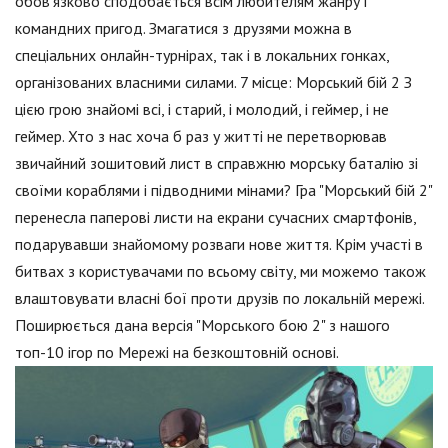
обов'язково сподобається всім любителям жанру і
командних пригод. Змагатися з друзями можна в
спеціальних онлайн-турнірах, так і в локальних гонках,
організованих власними силами. 7 місце: Морський бій 2 З
цією грою знайомі всі, і старий, і молодий, і геймер, і не
геймер. Хто з нас хоча б раз у житті не перетворював
звичайний зошитовий лист в справжню морську баталію зі
своїми кораблями і підводними мінами? Гра "Морський бій 2"
перенесла паперові листи на екрани сучасних смартфонів,
подарувавши знайомому розваги нове життя. Крім участі в
битвах з користувачами по всьому світу, ми можемо також
влаштовувати власні бої проти друзів по локальній мережі.
Поширюється дана версія "Морського бою 2" з нашого
топ-10 ігор по Мережі на безкоштовній основі.