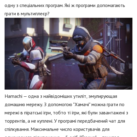
одну з спеціальних програм. Які ж програми допомагають
грати в мультиплеєр?
Hamachi — одна з найвідоміших утиліт, эмулирующая
домашню мережу. З допомогою "Хамачі" можна грати по
мережі в піратські ігри, тобто ті ігри, які були завантажені з
торрентів, а не куплені. У програмі передбачений чат для
спілкування. Максимальне число користувачів для