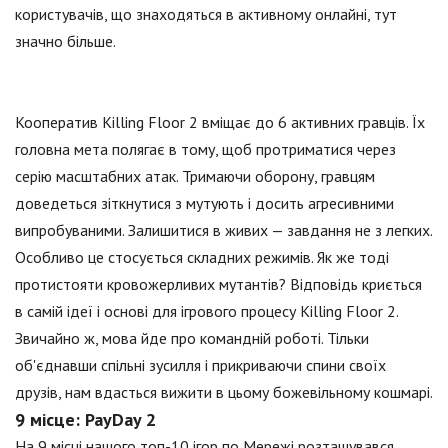
користувачів, що знаходяться в активному онлайні, тут
значно більше.
Кооператив Killing Floor 2 вміщає до 6 активних гравців. Їх
головна мета полягає в тому, щоб протриматися через
серію масштабних атак. Тримаючи оборону, гравцям
доведеться зіткнутися з мутують і досить агресивними
випробуваними. Залишитися в живих — завдання не з легких.
Особливо це стосується складних режимів. Як же тоді
протистояти кровожерливих мутантів? Відповідь криється
в самій ідеї і основі для ігрового процесу Killing Floor 2.
Звичайно ж, мова йде про командній роботі. Тільки
об'єднавши спільні зусилля і прикриваючи спини своїх
друзів, нам вдасться вижити в цьому божевільному кошмарі.
9 місце: PayDay 2
На 9 місці нашого топ-10 ігор по Мережі розташувався