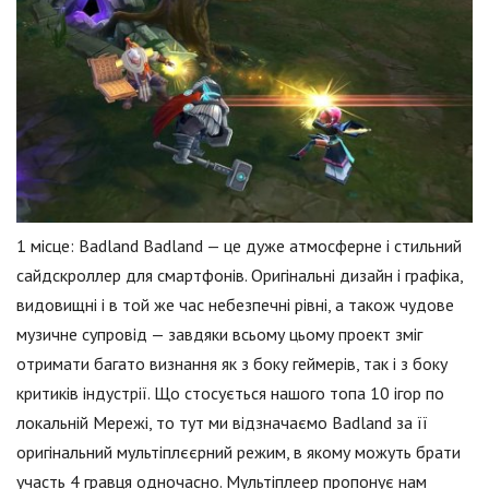
1 місце: Badland Badland — це дуже атмосферне і стильний
сайдскроллер для смартфонів. Оригінальні дизайн і графіка,
видовищні і в той же час небезпечні рівні, а також чудове
музичне супровід — завдяки всьому цьому проект зміг
отримати багато визнання як з боку геймерів, так і з боку
критиків індустрії. Що стосується нашого топа 10 ігор по
локальній Мережі, то тут ми відзначаємо Badland за її
оригінальний мультіплєєрний режим, в якому можуть брати
участь 4 гравця одночасно. Мультіплеер пропонує нам