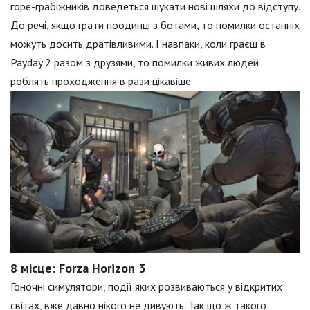
горе-грабіжників доведеться шукати нові шляхи до відступу.
До речі, якщо грати поодинці з ботами, то помилки останніх
можуть досить дратівливими. І навпаки, коли граєш в
Payday 2 разом з друзями, то помилки живих людей
роблять проходження в рази цікавіше.
8 місце: Forza Horizon 3
Гоночні симулятори, події яких розвиваються у відкритих
світах, вже давно нікого не дивують. Так що ж такого