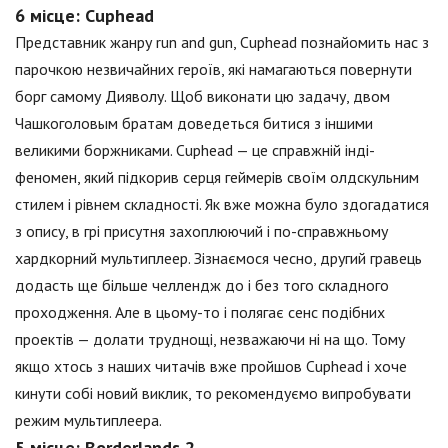
6 місце: Cuphead
Представник жанру run and gun, Cuphead познайомить нас з
парочкою незвичайних героїв, які намагаються повернути
борг самому Дияволу. Щоб виконати цю задачу, двом
Чашкоголовым братам доведеться битися з іншими
великими боржниками. Cuphead — це справжній інді-
феномен, який підкорив серця геймерів своїм олдскульним
стилем і рівнем складності. Як вже можна було здогадатися
з опису, в грі присутня захоплюючий і по-справжньому
хардкорний мультиплеер. Зізнаємося чесно, другий гравець
додасть ще більше челлендж до і без того складного
проходження. Але в цьому-то і полягає сенс подібних
проектів — долати труднощі, незважаючи ні на що. Тому
якщо хтось з наших читачів вже пройшов Cuphead і хоче
кинути собі новий виклик, то рекомендуємо випробувати
режим мультиплеера.
5 місце: Borderlands 2