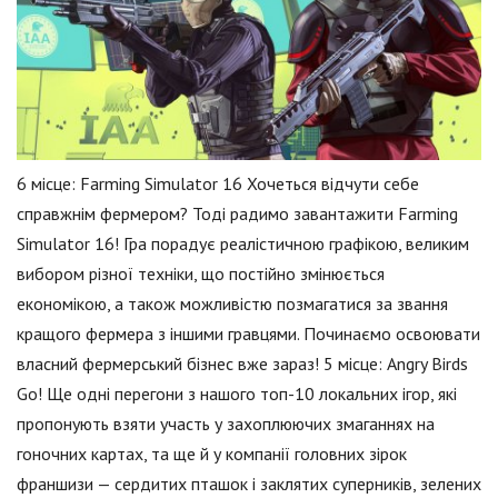
6 місце: Farming Simulator 16 Хочеться відчути себе
справжнім фермером? Тоді радимо завантажити Farming
Simulator 16! Гра порадує реалістичною графікою, великим
вибором різної техніки, що постійно змінюється
економікою, а також можливістю позмагатися за звання
кращого фермера з іншими гравцями. Починаємо освоювати
власний фермерський бізнес вже зараз! 5 місце: Angry Birds
Go! Ще одні перегони з нашого топ-10 локальних ігор, які
пропонують взяти участь у захоплюючих змаганнях на
гоночних картах, та ще й у компанії головних зірок
франшизи — сердитих пташок і заклятих суперників, зелених