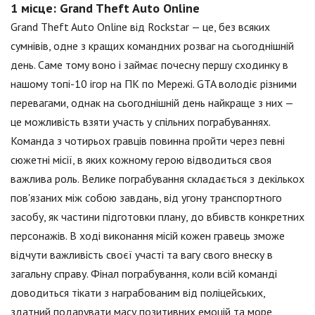
1 місце: Grand Theft Auto Online
Grand Theft Auto Online від Rockstar — це, без всяких
сумнівів, одне з кращих командних розваг на сьогоднішній
день. Саме тому воно і займає почесну першу сходинку в
нашому топі-10 ігор на ПК по Мережі. GTA володіє різними
перевагами, однак на сьогоднішній день найкраще з них —
це можливість взяти участь у спільних пограбуваннях.
Команда з чотирьох гравців повинна пройти через певні
сюжетні місії, в яких кожному герою відводиться своя
важлива роль. Велике пограбування складається з декількох
пов'язаних між собою завдань, від угону транспортного
засобу, як частини підготовки плану, до вбивств конкретних
персонажів. В ході виконання місій кожен гравець зможе
відчути важливість своєї участі та вагу свого внеску в
загальну справу. Фінал пограбування, коли всій команді
доводиться тікати з награбованим від поліцейських,
здатний подарувати масу позитивних емоцій та море