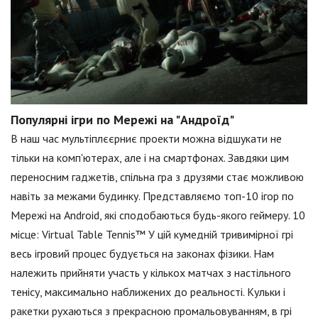
Популярні ігри по Мережі на "Андроїд"
В наш час мультіплєєрниє проекти можна відшукати не
тільки на комп'ютерах, але і на смартфонах. Завдяки цим
переносним гаджетів, спільна гра з друзями стає можливою
навіть за межами будинку. Представляємо топ-10 ігор по
Мережі на Android, які сподобаються будь-якого геймеру. 10
місце: Virtual Table Tennis™ У цій кумедній тривимірної грі
весь ігровий процес будується на законах фізики. Нам
належить прийняти участь у кількох матчах з настільного
тенісу, максимально наближених до реальності. Кульки і
ракетки рухаються з прекрасною промальовуванням, в грі