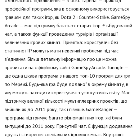
одночасного підключення — 5 осіб. "Ґарена" — приклад
професійної програми, яка в основному використовується
гравцям для таких ігор, як Dota 2 і Counter-Strike. GameSpy
Arcade — має підтримку багатьох старих ігор. Є вбудований
чат, а також функції проведення турнірів і організації
величезних ігрових кімнат. Примітка: користувачі без
статичної IP можуть мати невеликі проблеми під час
з'єднання. Більш детальну інформацію про це можна
прочитати на офіційному сайті GameSpy Arcade. Tunngle —
ще одна цікава програма з нашого топ-10 програм для гри
по Мережі. Будь-яка гра буде додано" в окрему кімнату, в
яку можуть заходити користувачі з усіх куточків світу. Має
підтримку великої кількості мультиплеєрних проектів, що
вийшли як до 2011 року, так і пізніше. GameRanger —
програма підтримує багато різноманітних ігор, які були
випущені до 2011 року. Присутній чат. Є функція додавання
друзів і створення спеціальних ігрових кімнат. Внутрішні