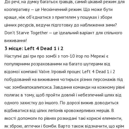
До речі, на думку багатьох гравців, самий цікавий режим для
кооперативу — це Нескінченний режим. Що може бути
краще, ніж об'єднатися з приятелем у пошуках і збори
цінних ресурсів, ведучи підготовку до наближення зими?
Don't Starve Together — це ідеальний варіант для спільного
виживання!
3 місце: Left 4 Dead 1 і 2
Наступні дві гри про зомбі з топ-10 ігор по Мережі є
популярними розрахованими на багато шутерами від
відомої компанії Valve. Ігровий процес Left 4 Dead 1 і 2
побудований на виживання чотирьох різних персонажів під
час зомбиапокалипсиса. Завдання команди на кожному рівні
полягає в тому, щоб пройти довгий і небезпечний шлях від
одного захистку до іншого. По дорозі вижив доводиться
відбиватися від цілих легіонів кровожерливих мерців. В
якості допомоги по рівнях розкидані такі корисні елементи,
як зброю, аптечки і бомби. Варто також відзначити, що крім