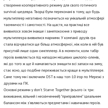
створення кооперативного режиму для свого готичного
survival-шедевра. Творці були переконані в тому, що будь
мультиплеер негативно позначиться на унікальній атмосфері
таємничості і самотності. На щастя, на практиці все
виявилося зовсім інакше і занепокоєння з приводу
мультиплеєра виявилися марними. У компанії друзів гра
стала відчуватися ще більш атмосферної, ніж коли в ній був
присутній лише один синглплеер. А в моменти, коли табір
героїв виявляється під нападом місцевих циклопо-оленів,
які до того ж ще й намагаються знищити всі запаси на зиму,
стає ясно, що подібне переживається краще в мультіплеере.
Саме тому ми і включили DST в наш топ-10 ігор по Мережі з
друзями на ПК.
Основні режими у don't Starve Together (всього їх три:
виживання, вільний і нескінченний) "приправлені" ідеальним
балансом між з'являються предметами і навичками героїв.