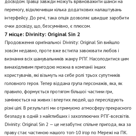
досвідом. Гравці завжди можуть врівноважити шанси на
перемогу, відключивши кілька додаткових налаштувань
інтерфейсу. До речі, така опція дозволяє швидше заробити
очки досвіду, що, безсумнівно, є плюсом.
7 місце: Divinity: Original Sin 2
Продовження оригінальної Divinity: Original Sin вийшло
зовсім недавно, проте вже встигла завоювати любов і
визнання всіх шанувальників жанру РПГ. Насолодитися цим
винахідливим пригодою можна в компанії інших
користувачів, які візьмуть на себе ролі трьох супутників
головного героя. Тепер віддана група персонажів, яка, як
правило, формується протягом більшої частини гри,
замінюється на живих і впертих людей, що переслідують
різні цілі. В результаті ми отримуємо атмосферу прекрасного
безладу в одній з найглибших і захоплюючих РПГ-всесвітів.
Divinity: Original Sin 2 — це незабутнє спільне пригода, яка за
праву стає частиною нашого топ-10 ігор по Мережі на ПК.