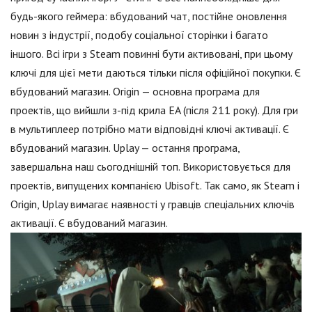
будь-якого геймера: вбудований чат, постійне оновлення
новин з індустрії, подобу соціальної сторінки і багато
іншого. Всі ігри з Steam повинні бути активовані, при цьому
ключі для цієї мети даються тільки після офіційної покупки. Є
вбудований магазин. Origin — основна програма для
проектів, що вийшли з-під крила EA (після 211 року). Для гри
в мультиплеер потрібно мати відповідні ключі активації. Є
вбудований магазин. Uplay — остання програма,
завершальна наш сьогоднішній топ. Використовується для
проектів, випущених компанією Ubisoft. Так само, як Steam і
Origin, Uplay вимагає наявності у гравців спеціальних ключів
активації. Є вбудований магазин.