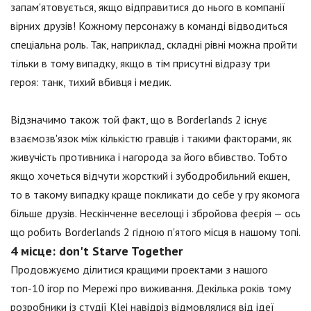
запам'ятовується, якщо відправитися до нього в компанії
вірних друзів! Кожному персонажу в команді відводиться
спеціальна роль. Так, наприклад, складні рівні можна пройти
тільки в тому випадку, якщо в тім присутні відразу три
героя: танк, тихий вбивця і медик.
Відзначимо також той факт, що в Borderlands 2 існує
взаємозв'язок між кількістю гравців і такими факторами, як
живучість противника і нагорода за його вбивство. Тобто
якщо хочеться відчути жорсткий і зубодробильний екшен,
то в такому випадку краще покликати до себе у гру якомога
більше друзів. Нескінченне веселощі і збройова феєрія — ось
що робить Borderlands 2 гідною п'ятого місця в нашому топі.
4 місце: don't Starve Together
Продовжуємо ділитися кращими проектами з нашого
топ-10 ігор по Мережі про виживання. Декілька років тому
розробники із студії Klei навідріз відмовлялися від ідеї