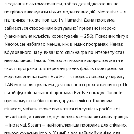
з'єднання є автоматичними, тобто для підключення не
потрібно виконувати ніяких додаткових дій. Neorouter — є
підтримка тих же ігор, що і у Hamachi. Дана програма
займається створенням віртуальної приватної мережі
(максимальна кількість користувачів — 256). Показник пінгу в
Neorouter набагато менше, ніж в інших програмах. Немає
вбудованого чату, із-за чого спільна гра по інтернету стає
неможливою. Також Neorouter можна використовувати в
якості програми для передачі різних файлів і контролю за
мережевими папками. Evolve — створює локальну мережу
LAN між користувачами для спільного проходження ігор. По
своїй функціональності програма Evolve нагадує Tunngle,
при цьому вона більш нова, зручна і якісна. Головним
мінусом, мабуть, може вважатися відсутність російської
локалізації, а також те, що велика частина активних гравців
— іноземці. Steam — найпопулярніша програма для спільних
пригод сучасних ігор. У "Стимі" є все найнеобхідніше для