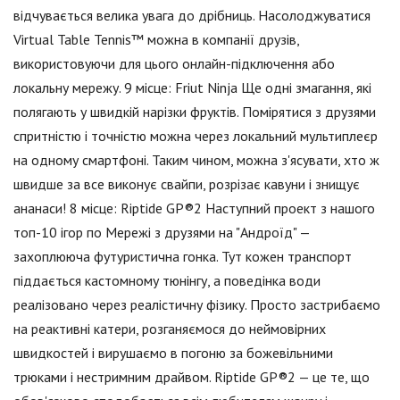
відчувається велика увага до дрібниць. Насолоджуватися
Virtual Table Tennis™ можна в компанії друзів,
використовуючи для цього онлайн-підключення або
локальну мережу. 9 місце: Friut Ninja Ще одні змагання, які
полягають у швидкій нарізки фруктів. Помірятися з друзями
спритністю і точністю можна через локальний мультиплеєр
на одному смартфоні. Таким чином, можна з'ясувати, хто ж
швидше за все виконує свайпи, розрізає кавуни і знищує
ананаси! 8 місце: Riptide GP®2 Наступний проект з нашого
топ-10 ігор по Мережі з друзями на "Андроїд" —
захоплююча футуристична гонка. Тут кожен транспорт
піддається кастомному тюнінгу, а поведінка води
реалізовано через реалістичну фізику. Просто застрибаємо
на реактивні катери, розганяємося до неймовірних
швидкостей і вирушаємо в погоню за божевільними
трюками і нестримним драйвом. Riptide GP®2 — це те, що