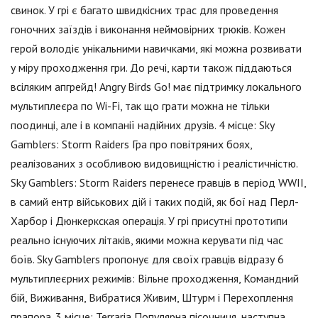
свинок. У грі є багато швидкісних трас для проведення
гоночних заїздів і виконання неймовірних трюків. Кожен
герой володіє унікальними навичками, які можна розвивати
у міру проходження гри. До речі, карти також піддаються
всіляким апгрейд! Angry Birds Go! має підтримку локального
мультиплеєра по Wi-Fi, так що грати можна не тільки
поодинці, але і в компанії надійних друзів. 4 місце: Sky
Gamblers: Storm Raiders Гра про повітряних боях,
реалізованих з особливою видовищністю і реалістичністю.
Sky Gamblers: Storm Raiders перенесе гравців в період WWII,
в самий ентр військових дій і таких подій, як бої над Перл-
Харбор і Дюнкеркская операція. У грі присутні прототипи
реально існуючих літаків, якими можна керувати під час
боїв. Sky Gamblers пропонує для своїх гравців відразу 6
мультиплеєрних режимів: Вільне проходження, Командний
бій, Виживання, Вибратися Живим, Штурм і Перехоплення
прапора. 3 місце: Terraria Популярна пісочниця, наступна