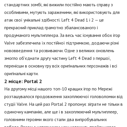
стандартних зомбі, які вижили постійно мають справу з
особливими, мутують зараженими, які використовують для
атак свої унікальні здібності. Left 4 Dead 1 і 2 — це
прекрасний приклад грамотно збалансованого і
продуманого мультиплеєра. За весь час існування обох ігор
Valve забезпечила їх постійної підтримкою, додаючи різні
нововведення та розвиваючи. Одне з великих оновлень
змогло об'єднати другу частину Left 4 Dead з першої,
перенісши в основну гру всіх оригінальних персонажів і всі
оригінальні карти.
2 місце: Portal 2
На другому місці нашого топ-10 кращих ігор по Мережі
розташувалося продовження захоплюючої головоломки від
студії Valve. На цей раз Portal 2 пропонує зіграти не тільки в
одиночну кампанію, але ще і в захоплюючий мультиплеер,
головними героями якого стали два випробувальних