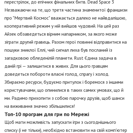
перестрілок, до епічних фінальних битв. Dead Space 3
Незважаючи на те, що третя частина знаменитої франшизи
про "Мертвий Космос" вважається далеко не найвдалішою,
кооперативний режим у ній вийшов чудовий. На цей раз
Айзек обзаведеться вірним напарником, за якого може
зіграти другий гравець. Разом герої повинні відправитися на
пошуки зниклої Еллі, чий сигнал лиха був посланий із
загадковою обледенілій планети. Rust Єдина задача в
даній грі — залишитися в живих. Для цього гравцям
доведеться побороти власні голод, спрагу і холод.
Збираємо ресурси, будуємо притулок і боремося з іншими
користувачами, що опинилися в таких самих умовах, що й
ми. Радимо прихопити з собою парочку друзів, щоб шанси
на виживання значно збільшилися!
Топ-10 програм для гри по Мережі
Щоб мати можливість запускати ігри з сьогоднішнього
списку (і не тільки), необхідно встановити на свій комп'ютер