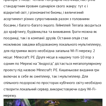
стандартним ігровим сценарієм свого жанру: тут є і
відкритий світ, і різноманітні биомы, і величезний
асортимент різних супротивників разом з головними
босами, і багато-багато іншого. Геймплей Terraria зводиться
до крафтингу, будівництва та виживання. Грати можна як
поодинці, так і в компанії друзів. Остання опція стає
можливою завдяки вбудованому локального мультиплееру,
для підтримки якого необхідна загальна Wi-Fi мережу. 2
місце: Minecraft PE Друге місце в нашому топі-10 ігор з
одним по Мережі на "Андроїд" дістається мегапопулярному
проекту під назвою Minecraft PE. Кишенькове видання гри
включає в себе як сингплеер, так і мультиплеер. Для
спільного подорожі по просторах кубічного світу необхідно
створити локальний сервер, використовуючи одну Wi-Fi-
мережу.