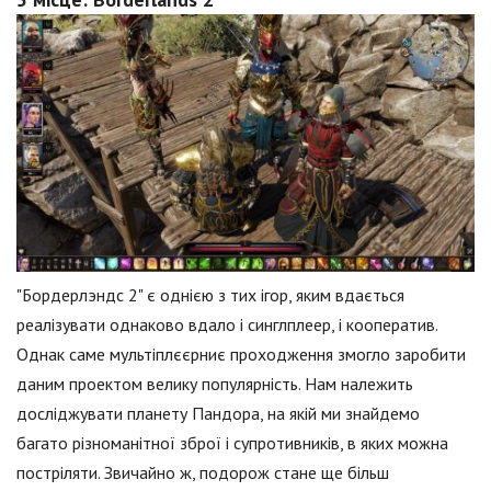
"Бордерлэндс 2" є однією з тих ігор, яким вдається
реалізувати однаково вдало і синглплеер, і кооператив.
Однак саме мультіплєєрниє проходження змогло заробити
даним проектом велику популярність. Нам належить
досліджувати планету Пандора, на якій ми знайдемо
багато різноманітної зброї і супротивників, в яких можна
постріляти. Звичайно ж, подорож стане ще більш