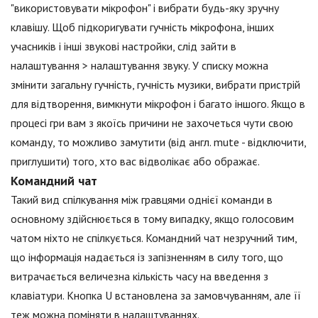
"використовувати мікрофон" і вибрати будь-яку зручну
клавішу. Щоб підкоригувати гучність мікрофона, інших
учасників і інші звукові настройки, слід зайти в
налаштування > налаштування звуку. У списку можна
змінити загальну гучність, гучність музики, вибрати пристрій
для відтворення, вимкнути мікрофон і багато іншого. Якщо в
процесі гри вам з якоїсь причини не захочеться чути свою
команду, то можливо замутити (від англ. mute - відключити,
приглушити) того, хто вас відволікає або ображає.
Командний чат
Такий вид спілкування між гравцями однієї команди в
основному здійснюється в тому випадку, якщо голосовим
чатом ніхто не спілкується. Командний чат незручний тим,
що інформація надається із запізненням в силу того, що
витрачається величезна кількість часу на введення з
клавіатури. Кнопка U встановлена за замовчуванням, але її
теж можна поміняти в налаштуваннях.