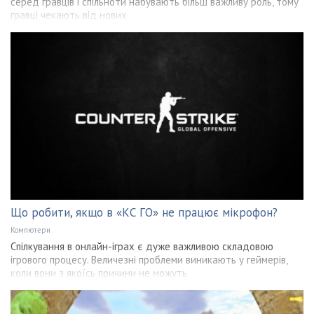
серед гравців і спільноти набувають більш важливу роль, тому
гравці чекають від нових
Що робити, якщо в «КС ГО» не працює мікрофон?
Компютери
Спілкування в онлайн-іграх є дуже важливою складовою
ігрового процесу. Величезні проблеми виникають у геймерів,
коли вони з якоїсь причини не можуть