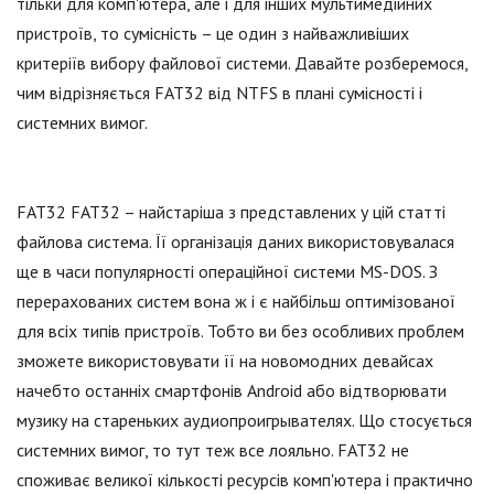
тільки для комп'ютера, але і для інших мультимедійних
пристроїв, то сумісність – це один з найважливіших
критеріїв вибору файлової системи. Давайте розберемося,
чим відрізняється FAT32 від NTFS в плані сумісності і
системних вимог.
FAT32 FAT32 – найстаріша з представлених у цій статті
файлова система. Її організація даних використовувалася
ще в часи популярності операційної системи MS-DOS. З
перерахованих систем вона ж і є найбільш оптимізованої
для всіх типів пристроїв. Тобто ви без особливих проблем
зможете використовувати її на новомодних девайсах
начебто останніх смартфонів Android або відтворювати
музику на стареньких аудиопроигрывателях. Що стосується
системних вимог, то тут теж все лояльно. FAT32 не
споживає великої кількості ресурсів комп'ютера і практично