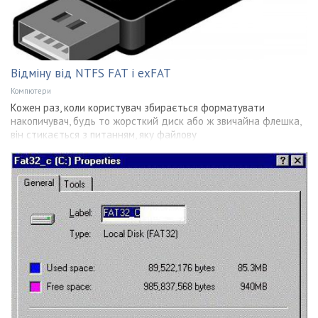
Відміну від NTFS FAT і exFAT
Компютери
Кожен раз, коли користувач збирається форматувати
накопичувач, будь то жорсткий диск або ж звичайна флешка,
він стикається з питанням, яку файлову