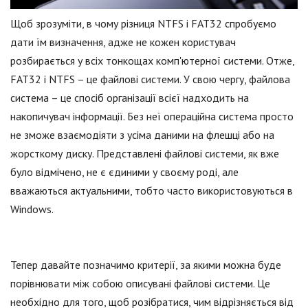
Щоб зрозуміти, в чому різниця NTFS і FAT32 спробуємо
дати їм визначення, адже не кожен користувач
розбирається у всіх тонкощах комп'ютерної системи. Отже,
FAT32 і NTFS – це файлові системи. У свою чергу, файлова
система – це спосіб організації всієї надходить на
накопичувач інформації. Без неї операційна система просто
не зможе взаємодіяти з усіма даними на флешці або на
жорсткому диску. Представлені файлові системи, як вже
було відмічено, не є єдиними у своєму роді, але
вважаються актуальними, тобто часто використовуються в
Windows.
Тепер давайте позначимо критерії, за якими можна буде
порівнювати між собою описувані файлові системи. Це
необхідно для того, щоб розібратися, чим відрізняється від