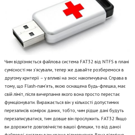
Чим відрізняється файлова система FAT32 від NTFS в плані
сумісності ми з'ясували, тепер же давайте розберемося в
другому критерії – у впливі на знос накопичувача. Справа в
тому, що Flash-пам'ять, якою оснащена будь-флешка, має
свій ліміт, після вичерпання якого вона просто перестає
функціонувати. Виражається він у кількості допустимих
перезаписів комірок даних, тобто, чим рідше дані будуть
перезаписуватися, тим довше він прослужить. FAT32 Якщо
ви дорожите довговічністю вашої флешки, то від даної
файлової системи вам краще відмовитися. Вона відмінно