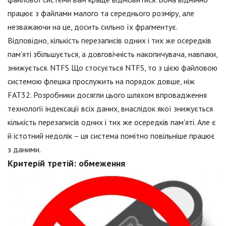
працює з файлами малого та середнього розміру, але
незважаючи на це, досить сильно їх фрагментує.
Відповідно, кількість перезаписів одних і тих же осередків
пам'яті збільшується, а довговічність накопичувача, навпаки,
знижується. NTFS Що стосується NTFS, то з цією файловою
системою флешка прослужить на порядок довше, ніж
FAT32. Розробники досягли цього шляхом впровадження
технології індексації всіх даних, внаслідок якої знижується
кількість перезаписів одних і тих же осередків пам'яті. Але є
й істотний недолік – ця система помітно повільніше працює
з даними.
Критерій третій: обмеження