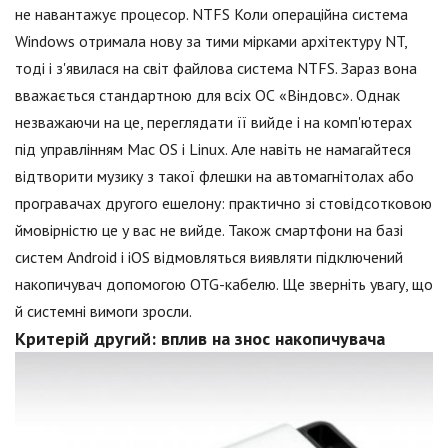
не навантажує процесор. NTFS Коли операційна система
Windows отримала нову за тими мірками архітектуру NT,
тоді і з'явилася на світ файлова система NTFS. Зараз вона
вважається стандартною для всіх ОС «Віндовс». Однак
незважаючи на це, переглядати її вийде і на комп'ютерах
під управлінням Mac OS і Linux. Але навіть не намагайтеся
відтворити музику з такої флешки на автомагнітолах або
програвачах другого ешелону: практично зі стовідсотковою
ймовірністю це у вас не вийде. Також смартфони на базі
систем Android і iOS відмовляться виявляти підключений
накопичувач допомогою OTG-кабелю. Ще зверніть увагу, що
й системні вимоги зросли.
Критерій другий: вплив на знос накопичувача