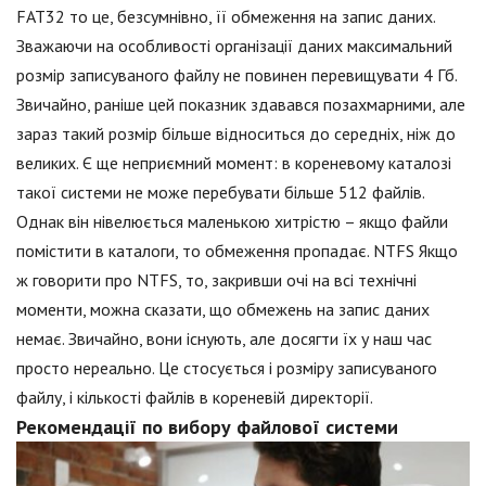
FAT32 то це, безсумнівно, її обмеження на запис даних.
Зважаючи на особливості організації даних максимальний
розмір записуваного файлу не повинен перевищувати 4 Гб.
Звичайно, раніше цей показник здавався позахмарними, але
зараз такий розмір більше відноситься до середніх, ніж до
великих. Є ще неприємний момент: в кореневому каталозі
такої системи не може перебувати більше 512 файлів.
Однак він нівелюється маленькою хитрістю – якщо файли
помістити в каталоги, то обмеження пропадає. NTFS Якщо
ж говорити про NTFS, то, закривши очі на всі технічні
моменти, можна сказати, що обмежень на запис даних
немає. Звичайно, вони існують, але досягти їх у наш час
просто нереально. Це стосується і розміру записуваного
файлу, і кількості файлів в кореневій директорії.
Рекомендації по вибору файлової системи