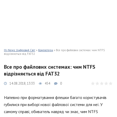
Hi-News: Цифровий Світ
»
Компютери
» Все про файлових системах: чим NTFS
відрізняється від FAT32
Все про файлових системах: чим NTFS
відрізняється від FAT32
14.08.2018, 13:33
454
0
Напевно при форматування флешки багато користувачів
губилися при виборі нової файлової системи для неї. У
самому справі, обиватель навряд чи знає, чим NTFS