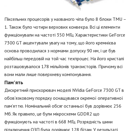
Піксельних процесорів у названого чіпа було 8 блоки TMU –
1. Також було чотири верхових конвеєра. Всі ці елементи
функціонували на частоті 350 МГц. Характеристики GeForce
7300 GT акцентували увагу на тому, що його кремнієва
основа проводилася з нормами допуску 90 нм, і це був
найбільш передовій на той час техпроцес. На його кристалі
розташовувалося 178 мільйонів транзисторів. Причому всі
вони мали лише поверхневу компонування.
Пам'ять
Дискретний прискорювач моделі NVidia GeForce 7300 GT в
обов'язковому порядку оснащувався окремої оперативної
пам'яттю. Номінальний обсяг останньої був дорівнює 256
Мб. Як правило, це були мікросхеми GDDR2 що
функціонують на частоті в 668 МГц. Розрядність шини
підключення ОЗП була дорівнює 128 бітам. У результаті