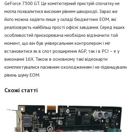
GeForce 7300 GT. Це комп'ютерний пристрій спочатку не
могла похвалитися високим рівнем швидкодії. Зараз же
його можна задіяти лише у складі бюджетних ЕОМ, які
реалізовують найбільш прості офісні завдання. Серед інших
особливостей прискорювача необхідно відзначити той
момент, що він був універсальним контролером і міг
встановитися як в слот розширення AGP, так і в PCI – e у
виконанні 16Х. Також в основному такі відеокарти
комплектувалися пасивним охолодженням і не підвищували
рівень шуму ЕОМ.
Схожі статті