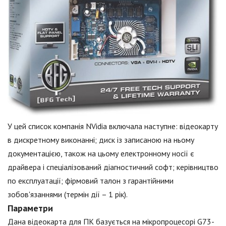
У цей список компанія NVidia включала наступне: відеокарту
в дискретному виконанні; диск із записаною на ньому
документацією, також на цьому електронному носії є
драйвера і спеціалізований діагностичний софт; керівництво
по експлуатації; фірмовий талон з гарантійними
зобов'язаннями (термін дії – 1 рік).
Параметри
Дана відеокарта для ПК базується на мікропроцесорі G73-