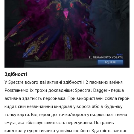
Здібності
У Spectre всього дві активні здібності і 2 пасивних вміння.
Розглянемо їх трохи докладніше: Spectral Dagger - перша
активна здатність персонажа. При використанні скілла герой
кидає свій незвичайний кинджал у ворога або в будь-яку
точку карти. Від героя до точки/ворога утворюється темна
смуга, яка збільшує швидкість пересування. Потрапив
кинджал у супротивника уповільнює його. Здатність завдає