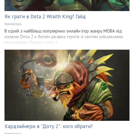
Як грати в Dota 2 Wraith King? Гайд
Компютери
В одній з найбільш популярних онлайн ігор жанру МОВА під
назвою Dota 2 є безліч цікавих героїв зі своїми унікальними
механіками. Одним з них є
Хардлайнери в "Доту 2": кого обрати?
Компютери