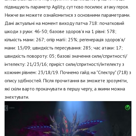
підвищують параметр Agility, суттєво посилює атаку героя.
Нижче ви можете ознайомитися з основними параметрами.
Дані актуальні на момент виходу патча 718: початковий
шкоди з руки: 46-50; базове здоров'я на 1 рівні: 578;
кількість мани: 267; опір магії: 25%; регенерація здоров'я/
мани: 15/09; швидкість пересування: 285; час атаки: 17;
швидкість повороту: 05; базові значення сили/спритності/
інтелекту: 21/23/16; приріст сили/спритності/інтелекту з
кожним рівнем: 23/18/19. Почнемо гайд на "Спектру" (718) з
опису здібностей. Після прочитання ви зможете зрозуміти,
які скіли варто прокачувати в першу чергу, а якими можна
знехтувати.