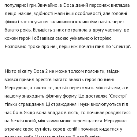
популярної гри. Звичайно, в Dota даний персонаж виглядав
дещо інакше, здібності мали інші особливості, але головні
фішки і застосування залишилися колишніми навіть через
багато років. Більшість з них потрапила в другу частину, де
кожен герой і обзавівся своєю унікальною історією.
Розповімо трохи про неї, перш ніж почати гайд по "Спектрі".
Ніхто зі світу Dota 2 не може толком пояснити, звідки
взявся привид Spectre. Багато знають героя по імені
Меркуриал, а також те, що він переходить між світами, а в
нашому знаходить фізичну форму. Це доставляє "Спектрі"
тільки страждання. Ці страждання і муки вихлюпуються під
час боїв. Якщо вона впадає в лють, то починає розділятися
на безліч копій, між якими може переміщатися. Меркуриал
втрачає свою сутність серед копій і починає кидатися у