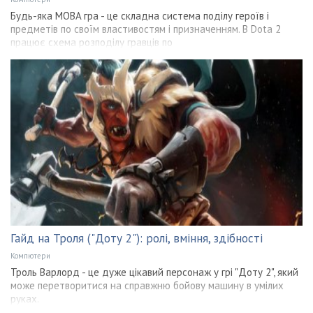
Будь-яка MOBA гра - це складна система поділу героїв і
предметів по своїм властивостям і призначенням. В Dota 2
працює схема розподілу гравців по
Гайд на Троля ("Доту 2"): ролі, вміння, здібності
Компютери
Троль Варлорд - це дуже цікавий персонаж у грі "Доту 2", який
може перетворитися на справжню бойову машину в умілих
руках.