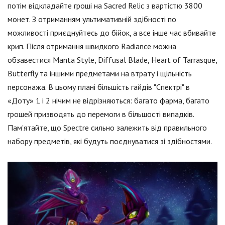
потім відкладайте гроші на Sacred Relic з вартістю 3800
монет. З отриманням ультимативній здібності по
можливості приєднуйтесь до бійок, а все інше час вбивайте
крип. Після отримання швидкого Radiance можна
обзавестися Manta Style, Diffusal Blade, Heart of Tarrasque,
Butterfly та іншими предметами на втрату і щільність
персонажа. В цьому плані більшість гайдів "Спектрі" в
«Доту» 1 і 2 нічим не відрізняються: багато фарма, багато
грошей призводять до перемоги в більшості випадків.
Пам'ятайте, що Spectre сильно залежить від правильного
набору предметів, які будуть поєднуватися зі здібностями.