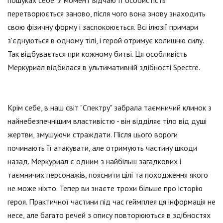
пошуках себе. У момент відчаю її особистість
перетворюється заново, після чого вона знову знаходить
свою фізичну форму і заспокоюється. Всі ілюзії примари
з'єднуються в одному тілі, і герой отримує колишню силу.
Так відбувається при кожному битві. Ця особливість
Меркуриал відбилася в ультимативній здібності Spectre.
Крім себе, в наш світ "Спектру" забрала таємничий клинок з
найнебезпечнішим властивістю - він відділяє тіло від душі
жертви, змушуючи страждати. Після цього вороги
починають її атакувати, але отримують частину шкоди
назад. Меркуриал є одним з найбільш загадкових і
таємничих персонажів, пояснити цілі та походження якого
не може ніхто. Тепер ви знаєте трохи більше про історію
героя. Практичної частини під час геймплея ця інформація не
несе, але багато речей з опису повторюються в здібностях