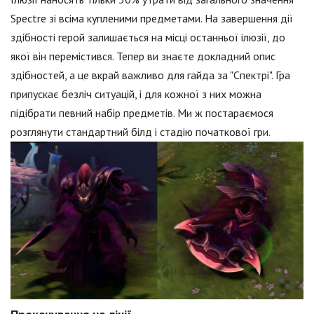
Spectre зі всіма купленими предметами. На завершення дії
здібності герой залишається на місці останньої ілюзії, до
якої він перемістився. Тепер ви знаєте докладний опис
здібностей, а це вкрай важливо для гайда за "Спектрі". Гра
припускає безліч ситуацій, і для кожної з них можна
підібрати певний набір предметів. Ми ж постараємося
розглянути стандартний білд і стадію початкової гри.