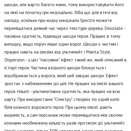
шкоди, але варто багато мани, тому використовувати його
на лінії на початку гри недоцільно. Хіба що для втечі від
нападу, оскільки при кидку кинджала Spectre можете
переміщатися деякий час через текстури дерева. Desolate -
пасивна здатність, підвищує шкоди героя. Працює в тому
випадку, якщо поруч лише один ворог. Шкоди є чистим і
працює навіть на ілюзіях від ультимейт і Manta Style.
Dispersion - у цієї "пассивки" ефект такий же, який описаний в
історії героя. Частина вхідного шкоди блокується і
відображається у ворога, який цей завдає шкоди. Ефект
зростає з наближенням до цілі. Не працює на ілюзії вашого
героя. Haunt - ультимативна здатність, яка працює на всю
карту. При використанні "Спектру" створює по одній копії
біля кожного ворожого героя. При цьому ілюзії дають
видимість, а сам персонаж може переміщатися між своїми
клонами необмежену кількість разів протягом дії ультимейт.
Ілюзії наносять тільки 30% утрати від загального значення