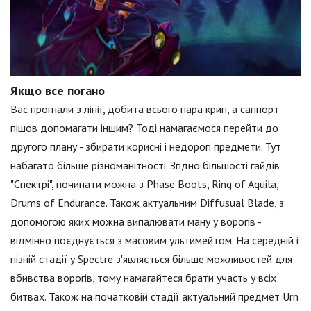
Якщо все погано
Вас прогнали з лінії, добита всього пара крип, а саппорт
пішов допомагати іншим? Тоді намагаємося перейти до
другого плану - збирати корисні і недорогі предмети. Тут
набагато більше різноманітності. Згідно більшості гайдів
"Спектрі", починати можна з Phase Boots, Ring of Aquila,
Drums of Endurance. Також актуальним Diffusual Blade, з
допомогою яких можна випалювати ману у ворогів -
відмінно поєднується з масовим ультимейтом. На середній і
пізній стадії у Spectre з'являється більше можливостей для
вбивства ворогів, тому намагайтеся брати участь у всіх
битвах. Також на початковій стадії актуальний предмет Urn