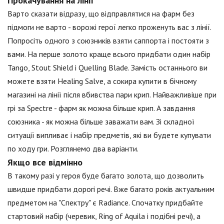
Прокачування на лінії
Варто сказати відразу, що відправлятися на фарм без
підмоги не варто - ворожі герої легко проженуть вас з лінії.
Попросіть одного з союзників взяти саппорта і постояти з
вами. На перше золото краще всього придбати один набір
Tango, Stout Shield і Quelling Blade. Замість останнього ви
можете взяти Healing Salve, а сокира купити в бічному
магазині на лінії після вбивства пари крип. Найважливіше при
грі за Spectre - фарм як можна більше крип. А завдання
союзника - як можна більше заважати вам. Зі складної
ситуації випливає і набір предметів, які ви будете купувати
по ходу гри. Розглянемо два варіанти.
Якщо все відмінно
В такому разі у героя буде багато золота, що дозволить
швидше придбати дорогі речі. Вже багато років актуальним
предметом на "Спектру" є Radiance. Спочатку придбайте
стартовий набір (черевик, Ring of Aquila і подібні речі), а