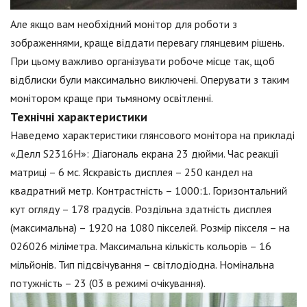
Але якщо вам необхідний монітор для роботи з
зображеннями, краще віддати перевагу глянцевим рішень.
При цьому важливо організувати робоче місце так, щоб
відблиски були максимально виключені. Оперувати з таким
монітором краще при тьмяному освітленні.
Технічні характеристики
Наведемо характеристики глянсового монітора на прикладі
«Делл S2316H»: Діагональ екрана 23 дюйми. Час реакції
матриці – 6 мс. Яскравість дисплея – 250 кандел на
квадратний метр. Контрастність – 1000:1. Горизонтальний
кут огляду – 178 градусів. Роздільна здатність дисплея
(максимальна) – 1920 на 1080 пікселей. Розмір пікселя – на
026026 міліметра. Максимальна кількість кольорів – 16
мільйонів. Тип підсвічування – світлодіодна. Номінальна
потужність – 23 (03 в режимі очікування).