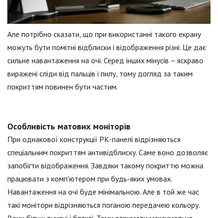
Але потрібно сказати, що при використанні такого екрану
можуть бути помітні відблиски і відображення різні. Це дає
сильне навантаження на очі. Серед інших мінусів – яскраво
виражені сліди від пальців і пилу, тому догляд за таким
покриттям повинен бути частим.
Особливість матових моніторів
При однакової конструкції РК-панелі відрізняються
спеціальним покриттям антивідблиску. Саме воно дозволяє
запобігти відображення. Завдяки такому покриттю можна
працювати з комп'ютером при будь-яких умовах.
Навантаження на очі буде мінімальною. Але в той же час
такі монітори відрізняються поганою передачею кольору.
Вони більш тьмяні і бляклі. Тому отримати максимальне