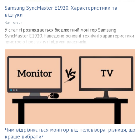
Samsung SyncMaster E1920. Характеристики та
відгуки
Компютери
У статті розглядається бюджетний монітор Samsung
SyncMaster E1920. Наведено основні технічні характеристики
пристрою і розглянуті відгуки власників.
Чим відрізняється монітор від телевізора: різниця, що
краще вибрати?