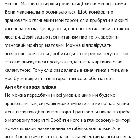
менше. Матова поверхня робить відблиски менш різкими.
Вони максимально розмиваються. Щоб комфортно
працювати з глянцевим монітором, слід прибрати відкриті
джерела світла. Це підлогові, настінні світильники, а також
люстри. Деякі задаються питанням про те, як зробити
глянсовий монітор матовим. Можна відполірувати
поверхню, але фахівці робити цього не рекомендують. Так,
істотно знижується пропускна здатність, картинка стає
каламутною. Тому слід заздалегідь визначитися з тим, яке
має бути покриття монітора - глянсове або матове.
Антибликовая плівка
Не можна передбачити всі умови, в яких ми будемо
працювати. Так, ситуація може змінитися вже на наступний
день після придбання монітора. І раптово виникає потреба
в матовому покритті. Зробити його на глянсовому моніторі
можна шляхом наклеювання антибликовой плівки. Але
потрібно розуміти, що вона не така ефективна, покриття на