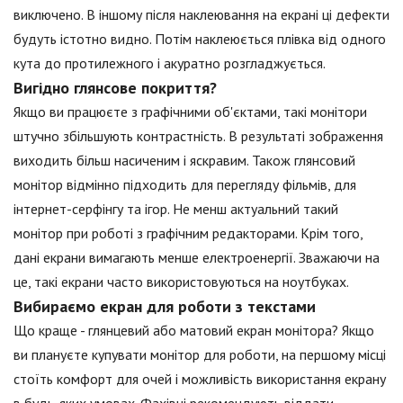
виключено. В іншому після наклеювання на екрані ці дефекти
будуть істотно видно. Потім наклеюється плівка від одного
кута до протилежного і акуратно розгладжується.
Вигідно глянсове покриття?
Якщо ви працюєте з графічними об'єктами, такі монітори
штучно збільшують контрастність. В результаті зображення
виходить більш насиченим і яскравим. Також глянсовий
монітор відмінно підходить для перегляду фільмів, для
інтернет-серфінгу та ігор. Не менш актуальний такий
монітор при роботі з графічним редакторами. Крім того,
дані екрани вимагають менше електроенергії. Зважаючи на
це, такі екрани часто використовуються на ноутбуках.
Вибираємо екран для роботи з текстами
Що краще - глянцевий або матовий екран монітора? Якщо
ви плануєте купувати монітор для роботи, на першому місці
стоїть комфорт для очей і можливість використання екрану
в будь-яких умовах. Фахівці рекомендують віддати