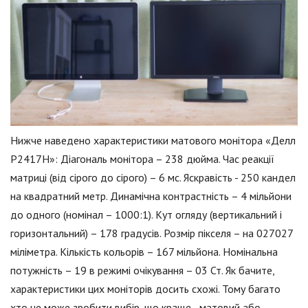
Нижче наведено характеристики матового монітора «Делл
Р2417Н»: Діагональ монітора – 238 дюйма. Час реакції
матриці (від сірого до сірого) – 6 мс. Яскравість - 250 кандел
на квадратний метр. Динамічна контрастність – 4 мільйони
до одного (номінал – 1000:1). Кут огляду (вертикальний і
горизонтальний) – 178 градусів. Розмір пікселя – на 027027
міліметра. Кількість кольорів – 167 мільйона. Номінальна
потужність – 19 в режимі очікування – 03 Ст. Як бачите,
характеристики цих моніторів досить схожі. Тому багато
хто не може зробити вибір, що краще - матовий або