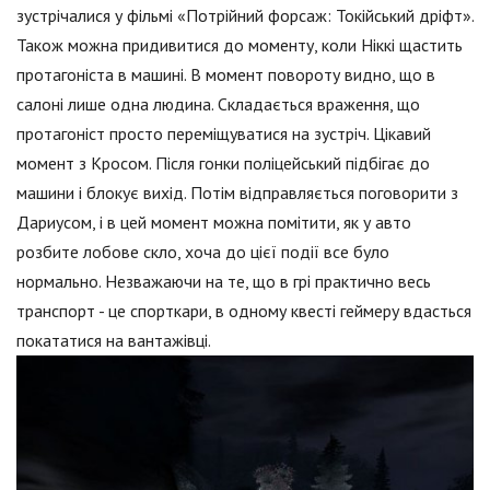
зустрічалися у фільмі «Потрійний форсаж: Токійський дріфт».
Також можна придивитися до моменту, коли Ніккі щастить
протагоніста в машині. В момент повороту видно, що в
салоні лише одна людина. Складається враження, що
протагоніст просто переміщуватися на зустріч. Цікавий
момент з Кросом. Після гонки поліцейський підбігає до
машини і блокує вихід. Потім відправляється поговорити з
Дариусом, і в цей момент можна помітити, як у авто
розбите лобове скло, хоча до цієї події все було
нормально. Незважаючи на те, що в грі практично весь
транспорт - це спорткари, в одному квесті геймеру вдасться
покататися на вантажівці.