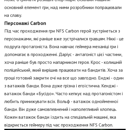
основний елемент гри, над ними розробники попрацювали
на славу.
Персонажі Carbon
Під час проходження гри NFS Carbon герой зустрінеться з
персонажами, які раніше вже зустрічалися гравцям. Ніккі - це
подруга протагоніста. Вона навчає геймера механіці гри і
допомагає в проходженні. Даріус - антагоніст цієї частини,
хоча раніше був просто напарником героя. Крос - колишній
поліцейський, який вирішив працювати на бандитів. Хоча за
гроші готовий закрити очі на все що завгодно. Енджі - один
з ватажків банди. Вона дуже грізна і егоїстична. Кенджі -
ватажок банди «Бусідо». Часто кепкує над протагоністом і
любить принижувати всіх. Вольф - ватажок однойменної
банди. Він дуже самовпевнений і наполегливий хлопець.
Кожен ватажок банди їздить на спеціальній машині, яка
відкриється геймеру під час проходження NFS Carbon.