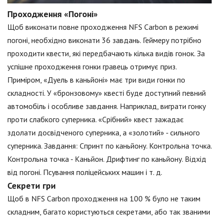
Проходження «Погоні»
Щоб виконати повне проходження NFS Carbon в режимі
погоні, необхідно виконати 36 завдань. Геймеру потрібно
проходити квести, які передбачають кілька видів гонок. За
успішне проходження гонки гравець отримує приз.
Приміром, «Дуель в каньйоні» має три види гонки по
складності. У «бронзовому» квесті буде доступний певний
автомобіль і особливе завдання. Наприклад, виграти гонку
проти слабкого суперника. «Срібний» квест зажадає
здолати досвідченого суперника, а «золотий» - сильного
суперника. Завдання: Спринт по каньйону. Контрольна точка.
Контрольна точка - Каньйон. Дрифтинг по каньйону. Відхід
від погоні. Псування поліцейських машин і т. д.
Секрети гри
Щоб в NFS Carbon проходження на 100 % було не таким
складним, багато користуються секретами, або так званими