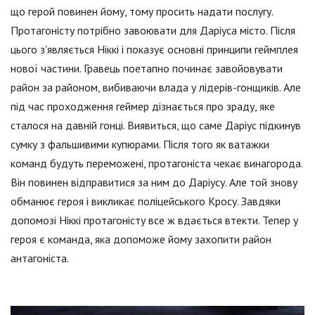
що герой повинен йому, тому просить надати послугу.
Протагоністу потрібно завоювати для Даріуса місто. Після
цього з'являється Ніккі і показує основні принципи геймплея
нової частини. Гравець поетапно починає завойовувати
район за районом, вибиваючи влада у лідерів-гонщиків. Але
під час проходження геймер дізнається про зраду, яке
сталося на давній гонці. Виявиться, що саме Даріус підкинув
сумку з фальшивими купюрами. Після того як ватажки
команд будуть переможені, протагоніста чекає винагорода.
Він повинен відправитися за ним до Даріусу. Але той знову
обманює героя і викликає поліцейського Кросу. Завдяки
допомозі Ніккі протагоністу все ж вдається втекти. Тепер у
героя є команда, яка допоможе йому захопити район
антагоніста.