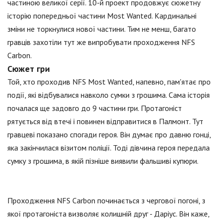
частиною великої серії. 10-й проект продовжує сюжетну
історію попередньої частини Most Wanted. Кардинальні
зміни не торкнулися нової частини. Тим не менш, багато
гравців захотіли тут же випробувати проходження NFS
Carbon.
Сюжет гри
Той, хто проходив NFS Most Wanted, напевно, пам'ятає про
події, які відбувалися навколо сумки з грошима. Сама історія
почалася ще задовго до 9 частини гри. Протагоніст
рятується від втечі і повинен відправитися в Палмонт. Тут
гравцеві показано спогади героя. Він думає про давню гонці,
яка закінчилася візитом поліції. Тоді дівчина героя передала
сумку з грошима, в якій пізніше виявили фальшиві купюри.
Проходження NFS Carbon починається з чергової погоні, з
якої протагоніста визволяє колишній друг - Даріус. Він каже,