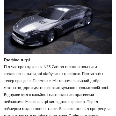
Графіка в грі
Під час проходження NFS Carbon складно помітити
кардинальні зміни, які відбулися з графікою. Протагоніст
тепер працює в Палмонте. Місто намальований добре:
можна подорожувати широких вулицях і промисловій зоні.
Відправитися в каньйон і насолодитися красивими
пейзажами. Машини в грі виглядають красиво. Перед
геймером модні гоночні тачки. В залежності від прогресу він
може отримати розкішні спорткари. Оскільки машини -