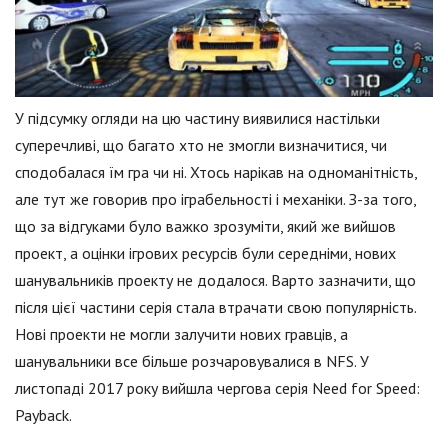
У підсумку огляди на цю частину виявилися настільки
суперечливі, що багато хто не змогли визначитися, чи
сподобалася їм гра чи ні. Хтось нарікав на одноманітність,
але тут же говорив про іграбельності і механіки. З-за того,
що за відгуками було важко зрозуміти, який же вийшов
проект, а оцінки ігрових ресурсів були середніми, нових
шанувальників проекту не додалося. Варто зазначити, що
після цієї частини серія стала втрачати свою популярність.
Нові проекти не могли залучити нових гравців, а
шанувальники все більше розчаровувалися в NFS. У
листопаді 2017 року вийшла чергова серія Need for Speed:
Payback.