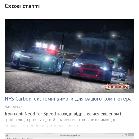
Схожі статті
NFS Carbon: системні вимоги для вашого комп'ютера
Компютери
Ігри серії Need for Speed завжди відрізнялися екшеном і
графікою, а раз так, то й значення технічних вимог до
нормальної роботи гри дуже високо.