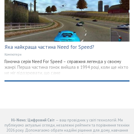
Яка найкраща частина Need for Speed?
Компютери
Гоночна серія Need For Speed – справжня легенда у своєму
жанрі. Перша частина гонок вийшла в 1994 році, коли ще ніхто
не міг підозрювати, що саме
Hi-News: Цифровий Світ
— ваш провідник у світі технологій. Ми
публікуємо актуальні огляди, незалежні рейтинги та порівняння техніки
2026 року. Допомагаємо обрати надійні рішення для дому, навчання