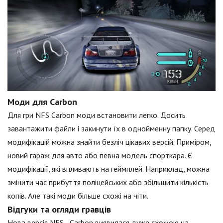
Моди для Carbon
Для гри NFS Carbon моди встановити легко. Досить
завантажити файли і закинути їх в однойменну папку. Серед
модифікацій можна знайти безліч цікавих версій. Приміром,
новий гараж для авто або певна модель спорткара. Є
модифікації, які впливають на геймплей. Наприклад, можна
змінити час прибуття поліцейських або збільшити кількість
копів. Але такі моди більше схожі на чіти.
Відгуки та огляди гравців
Нова версія NFS - Carbon виявилася дуже схожою на