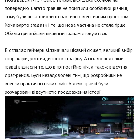
попередню. Багато гравців не помітили особливої різниці,
тому були незадоволені практично ідентичним проектом.
Хоча варто згадати і те, що нова частина не стала гірше.
Обидві гри вийшли цікавими і запам'ятовуються.
В оглядах геймери відзначали цікавий сюжет, великий вибір
спорткарів, різні види гонок і графіку. А ось до недоліків
гравці віднесли те, що в грі постійно ніч, а також відсутня
драг-рейсів. Були незадоволені тим, що розробники не
внесли практично ніяких змін. А деякі гравці були
розчаровані відсутністю продовження історії.