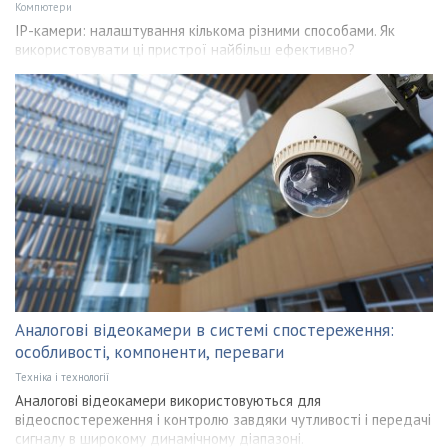
Компютери
IP-камери: налаштування кількома різними способами. Як
використовувати ці пристрої найбільш ефективно?
Аналогові відеокамери в системі спостереження:
особливості, компоненти, переваги
Техніка і технології
Аналогові відеокамери використовуються для
відеоспостереження і контролю завдяки чутливості і передачі
сигналу в широкому динамічному діапазоні.