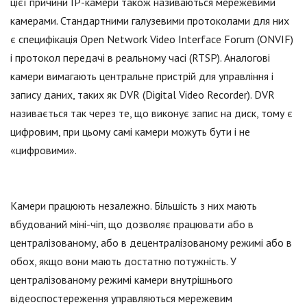
цієї причини IP-камери також називаються мережевими
камерами. Стандартними галузевими протоколами для них
є специфікація Open Network Video Interface Forum (ONVIF)
і протокол передачі в реальному часі (RTSP). Аналогові
камери вимагають центральне пристрій для управління і
запису даних, таких як DVR (Digital Video Recorder). DVR
називається так через те, що виконує запис на диск, тому є
цифровим, при цьому самі камери можуть бути і не
«цифровими».
Камери працюють незалежно. Більшість з них мають
вбудований міні-чіп, що дозволяє працювати або в
централізованому, або в децентралізованому режимі або в
обох, якщо вони мають достатню потужність. У
централізованому режимі камери внутрішнього
відеоспостереження управляються мережевим