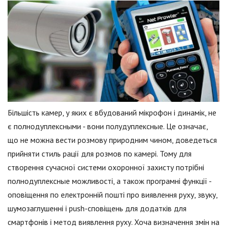
Більшість камер, у яких є вбудований мікрофон і динамік, не
є полнодуплексными - вони полудуплексные. Це означає,
що не можна вести розмову природним чином, доведеться
прийняти стиль рації для розмов по камері. Тому для
створення сучасної системи охоронної захисту потрібні
полнодуплексные можливості, а також програмні функції -
оповіщення по електронній пошті про виявлення руху, звуку,
шумозаглушенні і push-сповіщень для додатків для
смартфонів і метод виявлення руху. Хоча визначення змін на