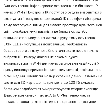
Вид освітлення. Інфрачервоне освітлення є в більшості IP-
камер з Wi-Fi. Пристрої з ІК поступово будуть виводитися з
експлуатації, тому що створюваний ІК має ефект ліхтарика,
тому застосуємо тільки для малого простору. Крім того, цей
світ приваблює мух і павуків, а це блокує огляд або
викликає спрацьовування датчика руху, тому освітлення
EXIR LEDs - могутніше і довговічніше. Необхідність
бездротового зв'язку потрібно уточнювати перед тим, як
вибрати IP - камеру. Фахівці не рекомендують
використовувати Wi-Fi для камер за умовами надійності. У
цьому випадку переважніше мережеві мережі, оскільки вони
більш надійні і швидкісні. Розмір сховища даних. Зазвичай це
слоти для SD-карт, що підтримують до 128 Гб ємкості.
Багатьом подобається використовувати хмарне сховище.
Деякі хмарні камери, такі як Arlo Q Plus, тепер мають
локальне сховище, якщо інтернет-з'єднання недоступне.