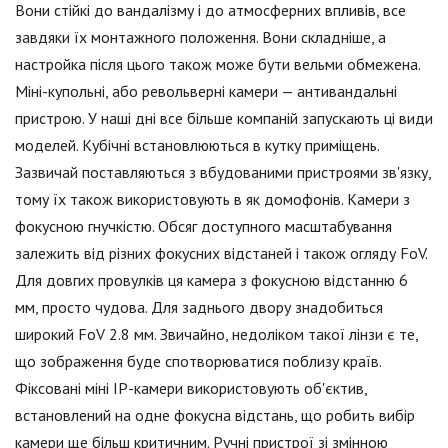
Вони стійкі до вандалізму і до атмосферних впливів, все
завдяки їх монтажного положення. Вони складніше, а
настройка після цього також може бути вельми обмежена.
Міні-купольні, або револьверні камери — антивандальні
пристрою. У наші дні все більше компаній запускають ці види
моделей. Кубічні встановлюються в кутку приміщень.
Зазвичай поставляються з вбудованими пристроями зв'язку,
тому їх також використовують в як домофонів. Камери з
фокусною гнучкістю. Обсяг доступного масштабування
залежить від різних фокусних відстаней і також огляду FoV.
Для довгих провулків ця камера з фокусною відстанню 6
мм, просто чудова. Для заднього двору знадобиться
широкий FoV 2.8 мм. Звичайно, недоліком такої лінзи є те,
що зображення буде спотворюватися поблизу країв.
Фіксовані міні IP-камери використовують об'єктив,
встановлений на одне фокусна відстань, що робить вибір
камери ще більш критичним. Ручні пристрої зі змінною