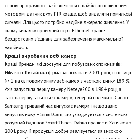
основі програмного забезпечення є найбільш поширеним
методом, датчик руху PIR краще, щоб видаляти помилкові
сигнали. Для цього потрібно надійне джерело живлення. У
цьому випадку провідний порт Ethernet краще
бездротових з'єднань для забезпечення максимальної
надійності.
Кращі виробники веб-камер
Кращі бренди, які доступні для побутових споживачів:
Hikvision. Китайська фірма заснована в 2001 році, її позиції
№ 1 на світовому ринку веб-камер з часткою ринку 189 %.
Axis запустила першу камеру Neteye200 в 1984 році, а
також першу в світі веб-камеру, тепер їй належить Canon.
Samsung тривалий час випускає камери і нещодавно
випустив нову – SmartCam, що узгоджується з системою
розумний будинок SmartThings. Dahua працює в Ханчжоу з
2001 року. Її продукція добре реалізується за високою