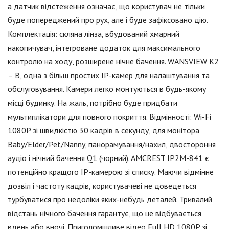
а датчик відстеження означає, що користувач не тільки
буде попереджений про рух, але і буде зафіксовано дію.
Комплектація: скляна лінза, вбудований хмарний
накопичувач, інтегроване додаток для максимального
контролю на ходу, розширене нічне бачення. WANSVIEW K2
– B, одна з більш простих IP-камер для налаштування та
обслуговування. Камери легко монтуються в будь-якому
місці будинку. На жаль, потрібно буде придбати
мультиплікатори для повного покриття. Відмінності: Wi-Fi
1080P зі швидкістю 30 кадрів в секунду, для монітора
Baby/Elder/Pet/Nanny, панорамування/нахил, двостороння
аудіо і нічний бачення Q1 (чорний). AMCREST IP2M-841 є
потенційно кращого IP-камерою зі списку. Маючи відмінне
дозвіл і частоту кадрів, користувачеві не доведеться
турбуватися про недоліки яких-небудь деталей. Тривалий
відстань нічного бачення гарантує, що це відбувається
вдень або вночі. Приголомшливе відео Full HD 1080P зі