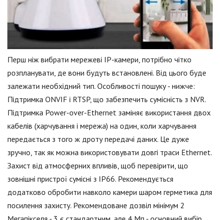
Перш ніж вибрати мережеві IP-камери, потрібно чітко
розпланувати, де вони будуть встановлені. Від цього буде
залежати необхідний тип. Особливості пошуку - нижче:
Підтримка ONVIF і RTSP, що забезпечить сумісність з NVR.
Підтримка Power-over-Ethernet заміняє використання двох
кабелів (харчування і мережа) на один, коли харчування
передається з того ж дроту передачі даних. Це дуже
зручно, так як можна використовувати довгі траси Ethernet.
Захист від атмосферних впливів, щоб перевірити, що
зовнішні пристрої сумісні з IP66. Рекомендується
додатково обробити навколо камери шаром герметика для
посилення захисту. Рекомендоване дозвіл мінімум 2
Мегапікселя - 3 є стандартним, але 4 Мп - основний вибір.