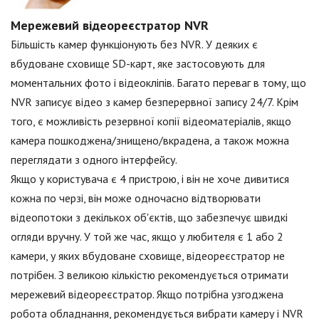
Мережевий відеореєстратор NVR
Більшість камер функціонують без NVR. У деяких є
вбудоване сховище SD-карт, яке застосовують для
моментальних фото і відеокліпів. Багато переваг в тому, що
NVR записує відео з камер безперервної запису 24/7. Крім
того, є можливість резервної копії відеоматеріалів, якщо
камера пошкоджена/знищено/вкрадена, а також можна
переглядати з одного інтерфейсу.
Якщо у користувача є 4 пристрою, і він не хоче дивитися
кожна по черзі, він може одночасно відтворювати
відеопотоки з декількох об'єктів, що забезпечує швидкі
огляди вручну. У той же час, якщо у любителя є 1 або 2
камери, у яких вбудоване сховище, відеореєстратор не
потрібен. З великою кількістю рекомендується отримати
мережевий відеореєстратор. Якщо потрібна узгоджена
робота обладнання, рекомендується вибрати камеру і NVR