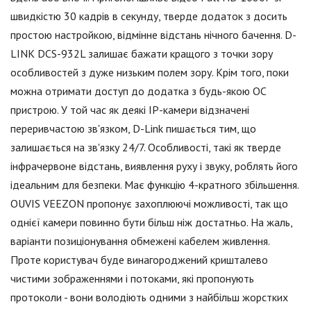
швидкістю 30 кадрів в секунду, тверде додаток з досить
простою настройкою, відмінне відстань нічного бачення. D-
LINK DCS-932L залишає бажати кращого з точки зору
особливостей з дуже низьким полем зору. Крім того, поки
можна отримати доступ до додатка з будь-якою ОС
пристрою. У той час як деякі IP-камери відзначені
переривчастою зв'язком, D-Link пишається тим, що
залишається на зв'язку 24/7. Особливості, такі як тверде
інфрачервоне відстань, виявлення руху і звуку, роблять його
ідеальним для безпеки. Має функцію 4-кратного збільшення.
OUVIS VEEZON пропонує захоплюючі можливості, так що
однієї камери повинно бути більш ніж достатньо. На жаль,
варіанти позиціонування обмежені кабелем живлення.
Проте користувач буде винагороджений кришталево
чистими зображеннями і потоками, які пропонують
протоколи - вони володіють одними з найбільш жорстких