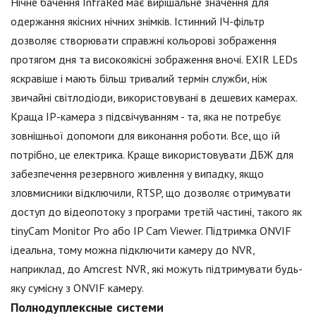
Нічне бачення InfraRed має вирішальне значення для
одержання якісних нічних знімків. Істинний ІЧ-фільтр
дозволяє створювати справжні кольорові зображення
протягом дня та високоякісні зображення вночі. EXIR LEDs
яскравіше і мають більш тривалий термін служби, ніж
звичайні світлодіоди, використовувані в дешевих камерах.
Краща IP-камера з підсвічуванням - та, яка не потребує
зовнішньої допомоги для виконання роботи. Все, що їй
потрібно, це електрика. Краще використовувати ДБЖ для
забезпечення резервного живлення у випадку, якщо
зловмисники відключили, RTSP, що дозволяє отримувати
доступ до відеопотоку з програми третій частині, такого як
tinyCam Monitor Pro або IP Cam Viewer. Підтримка ONVIF
ідеальна, тому можна підключити камеру до NVR,
наприклад, до Amcrest NVR, які можуть підтримувати будь-
яку сумісну з ONVIF камеру.
Полнодуплексные системи