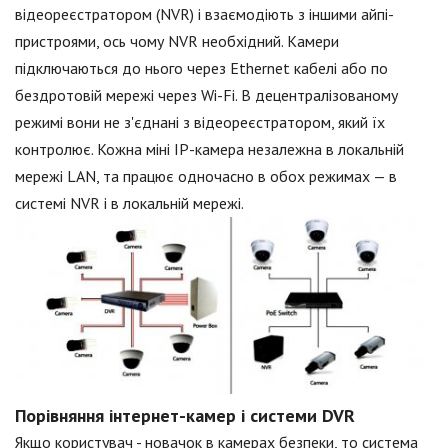
відеореєстратором (NVR) і взаємодіють з іншими айпі-
пристроями, ось чому NVR необхідний. Камери
підключаються до нього через Ethernet кабелі або по
бездротовій мережі через Wi-Fi. В децентралізованому
режимі вони не з'єднані з відеореєстратором, який їх
контролює. Кожна міні IP-камера незалежна в локальній
мережі LAN, та працює одночасно в обох режимах — в
системі NVR і в локальній мережі.
Порівняння інтернет-камер і системи DVR
Якщо користувач - новачок в камерах безпеки, то система