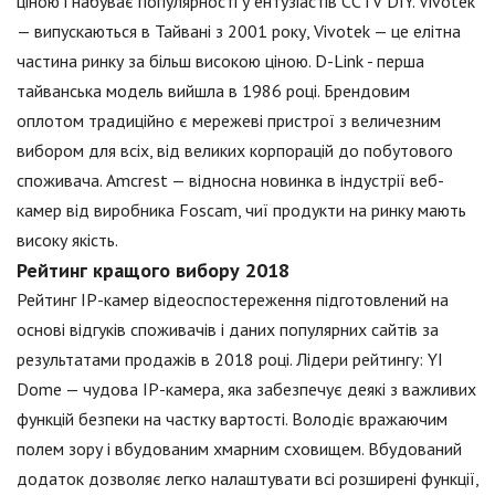
ціною і набуває популярності у ентузіастів CCTV DIY. Vivotek
— випускаються в Тайвані з 2001 року, Vivotek — це елітна
частина ринку за більш високою ціною. D-Link - перша
тайванська модель вийшла в 1986 році. Брендовим
оплотом традиційно є мережеві пристрої з величезним
вибором для всіх, від великих корпорацій до побутового
споживача. Amcrest — відносна новинка в індустрії веб-
камер від виробника Foscam, чиї продукти на ринку мають
високу якість.
Рейтинг кращого вибору 2018
Рейтинг IP-камер відеоспостереження підготовлений на
основі відгуків споживачів і даних популярних сайтів за
результатами продажів в 2018 році. Лідери рейтингу: YI
Dome — чудова IP-камера, яка забезпечує деякі з важливих
функцій безпеки на частку вартості. Володіє вражаючим
полем зору і вбудованим хмарним сховищем. Вбудований
додаток дозволяє легко налаштувати всі розширені функції,