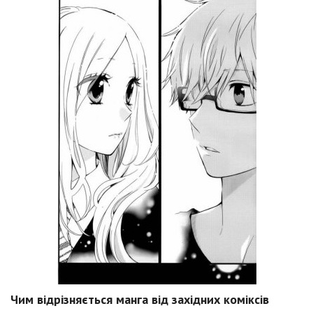
Чим відрізняється манга від західних коміксів