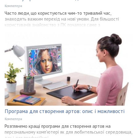
Компютери
Часто люди, що користуються чим-то тривалий час,
знаходять важким перехід на нові умови. Для більшості
користувачів знайомство з ПК почалося саме з
Програма для створення артов: опис і можливості
Компютери
Розглянемо кращі програми для створення артов на
персональному комп'ютері як для любительської середовища,
так і для професійної.