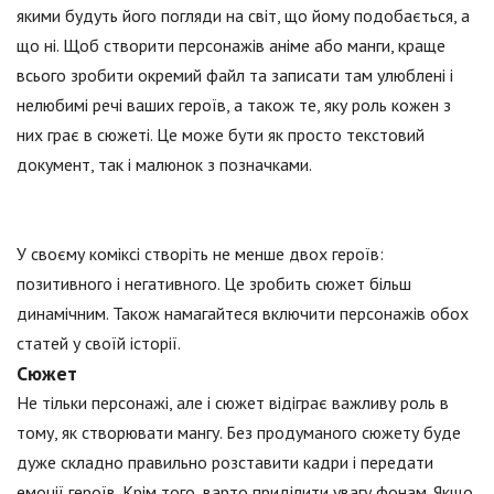
якими будуть його погляди на світ, що йому подобається, а
що ні. Щоб створити персонажів аніме або манги, краще
всього зробити окремий файл та записати там улюблені і
нелюбимі речі ваших героїв, а також те, яку роль кожен з
них грає в сюжеті. Це може бути як просто текстовий
документ, так і малюнок з позначками.
У своєму коміксі створіть не менше двох героїв:
позитивного і негативного. Це зробить сюжет більш
динамічним. Також намагайтеся включити персонажів обох
статей у своїй історії.
Сюжет
Не тільки персонажі, але і сюжет відіграє важливу роль в
тому, як створювати мангу. Без продуманого сюжету буде
дуже складно правильно розставити кадри і передати
емоції героїв. Крім того, варто приділити увагу фонам. Якщо