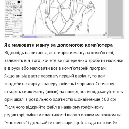
Як малювати мангу за допомогою комп'ютера
Відповідь на питання, як створити мангу на комп'ютері,
залежить від того, хочете ви попередньо зробити малюнки
від руки або малювати все в комп'ютерній програмі.
Якщо ви віддаєте перевагу перший варіант, то вам
знадобиться аркуш паперу, олівець і чорнило. Спочатку
створіть свою мангу (аніме) на папері, потім відскануйте її в
сірій шкалі з роздільною здатністю щонайменше 300 dpi.
Після чого відкрийте файл в наявному графічному
редакторі, змінити властивості шару з вашим малюнком на
"множення" і додавайте нові шари, щоб завдати тони. Як