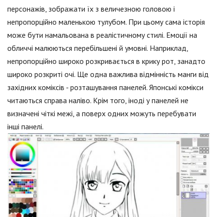
персонажів, зображати їх з величезною головою і
непропорційно маленькою тулубом. При цьому сама історія
може бути намальована в реалістичному стилі. Емоції на
обличчі малюються перебільшені й умовні. Наприклад,
непропорційно широко розкривається в крику рот, занадто
широко розкриті очі. Ще одна важлива відмінність манги від
західних коміксів - розташування панелей. Японські комікси
читаються справа наліво. Крім того, іноді у панелей не
визначені чіткі межі, а поверх одних можуть перебувати
інші панелі.