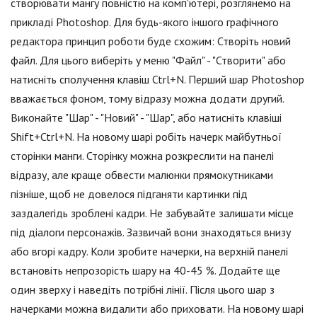
створювати мангу повністю на комп'ютері, розглянемо на
прикладі Photoshop. Для будь-якого іншого графічного
редактора принцип роботи буде схожим: Створіть новий
файл. Для цього виберіть у меню "Файл" - "Створити" або
натисніть сполучення клавіш Ctrl+N. Перший шар Photoshop
вважається фоном, тому відразу можна додати другий.
Виконайте "Шар" - "Новий" - "Шар", або натисніть клавіші
Shift+Ctrl+N. На новому шарі робіть начерк майбутньої
сторінки манги. Сторінку можна розкреслити на панелі
відразу, але краще обвести малюнки прямокутниками
пізніше, щоб не довелося підганяти картинки під
заздалегідь зроблені кадри. Не забувайте залишати місце
під діалоги персонажів. Зазвичай вони знаходяться внизу
або вгорі кадру. Коли зробите начерки, на верхній панелі
встановіть непрозорість шару на 40-45 %. Додайте ще
один зверху і наведіть потрібні лінії. Після цього шар з
начерками можна видалити або приховати. На новому шарі