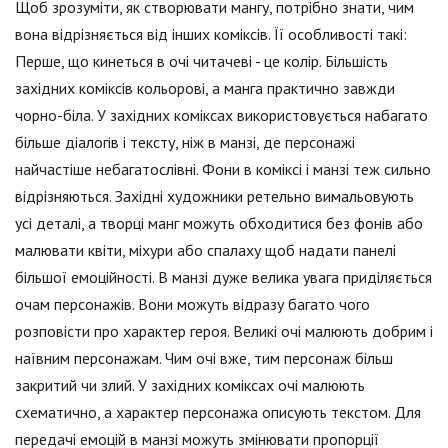
Щоб зрозуміти, як створювати мангу, потрібно знати, чим
вона відрізняється від інших коміксів. Її особливості такі:
Перше, що кинеться в очі читачеві - це колір. Більшість
західних коміксів кольорові, а манга практично завжди
чорно-біла. У західних коміксах використовується набагато
більше діалогів і тексту, ніж в манзі, де персонажі
найчастіше небагатослівні. Фони в коміксі і манзі теж сильно
відрізняються. Західні художники ретельно вимальовують
усі деталі, а творці манг можуть обходитися без фонів або
малювати квіти, міхури або спалаху щоб надати панелі
більшої емоційності. В манзі дуже велика увага приділяється
очам персонажів. Вони можуть відразу багато чого
розповісти про характер героя. Великі очі малюють добрим і
наївним персонажам. Чим очі вже, тим персонаж більш
закритий чи злий. У західних коміксах очі малюють
схематично, а характер персонажа описують текстом. Для
передачі емоцій в манзі можуть змінювати пропорції