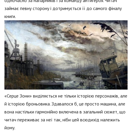
одночасно за напарників і за команду антигероя. Читач
займає певну сторону і дотримується її до самого фіналу
книги.
«Серце Зони» виділяється не тільки історією персонажів, але
й історією броньовика. Здавалося б, це просто машина, але
вона настільки гармонійно включена в загальний сюжет, що
читач переживає за неї так, ніби цей всюдихід належить
йому.