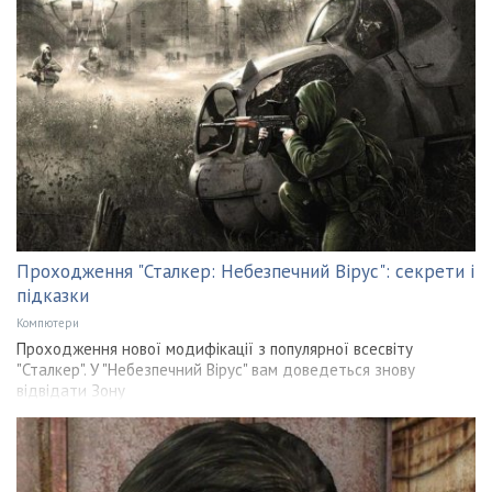
Проходження "Сталкер: Небезпечний Вірус": секрети і
підказки
Компютери
Проходження нової модифікації з популярної всесвіту
"Сталкер". У "Небезпечний Вірус" вам доведеться знову
відвідати Зону