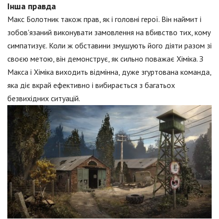
Інша правда
Макс Болотник також прав, як і головні герої. Він наймит і
зобов'язаний виконувати замовлення на вбивство тих, кому
симпатизує. Коли ж обставини змушують його діяти разом зі
своєю метою, він демонструє, як сильно поважає Хіміка. З
Макса і Хіміка виходить відмінна, дуже згуртована команда,
яка діє вкрай ефективно і вибирається з багатьох
безвихідних ситуацій.