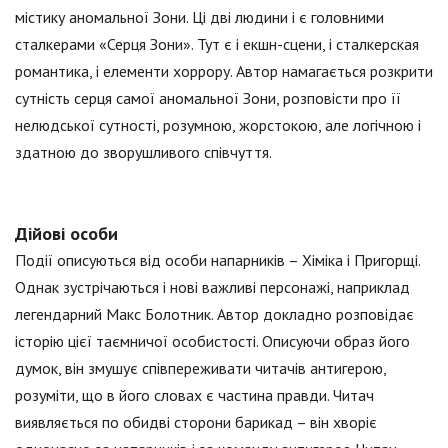
містику аномальної Зони. Ці дві людини і є головними
сталкерами «Серця Зони». Тут є і екшн-сцени, і сталкерская
романтика, і елементи хоррору. Автор намагається розкрити
сутність серця самої аномальної Зони, розповісти про її
нелюдської сутності, розумною, жорстокою, але логічною і
здатною до зворушливого співчуття.
Дійові особи
Події описуються від особи напарників – Хіміка і Пригорщі.
Однак зустрічаються і нові важливі персонажі, наприклад
легендарний Макс Болотник. Автор докладно розповідає
історію цієї таємничої особистості. Описуючи образ його
думок, він змушує співпереживати читачів антигерою,
розуміти, що в його словах є частина правди. Читач
виявляється по обидві сторони барикад – він хворіє