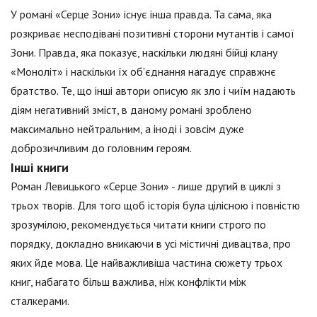
У романі «Серце Зони» існує інша правда. Та сама, яка
розкриває несподівані позитивні сторони мутантів і самої
Зони. Правда, яка показує, наскільки людяні бійці клану
«Моноліт» і наскільки їх об'єднання нагадує справжнє
братство. Те, що інші автори описую як зло і чиїм надають
діям негативний зміст, в даному романі зроблено
максимально нейтральним, а іноді і зовсім дуже
доброзичливим до головним героям.
Інші книги
Роман Левицького «Серце Зони» - лише другий в циклі з
трьох творів. Для того щоб історія була цілісною і повністю
зрозумілою, рекомендується читати книги строго по
порядку, докладно вникаючи в усі містичні дивацтва, про
яких йде мова. Це найважливіша частина сюжету трьох
книг, набагато більш важлива, ніж конфлікти між
сталкерами.