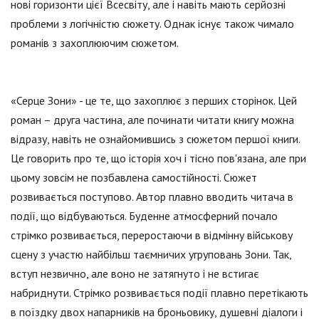
нові горизонти цієї Всесвіту, але і навіть мають серйозні
проблеми з логічністю сюжету. Однак існує також чимало
романів з захоплюючим сюжетом.
«Серце Зони» - це те, що захоплює з перших сторінок. Цей
роман – друга частина, але починати читати книгу можна
відразу, навіть не ознайомившись з сюжетом першої книги.
Це говорить про те, що історія хоч і тісно пов'язана, але при
цьому зовсім не позбавлена самостійності. Сюжет
розвивається поступово. Автор плавно вводить читача в
події, що відбуваються. Буденне атмосферний почало
стрімко розвивається, переростаючи в відмінну військову
сцену з участю найбільш таємничих угруповань Зони. Так,
вступ незвично, але воно не затягнуто і не встигає
набриднути. Стрімко розвивається події плавно перетікають
в поїздку двох напарників на броньовику, душевні діалоги і