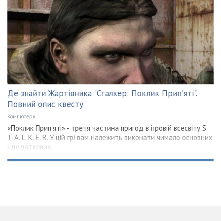
Де знайти Жартівника "Сталкер: Поклик Прип'яті".
Повний опис квесту
Компютери
«Поклик Прип'яті» - третя частина пригод в ігровій всесвіту S.
T. A. L. K. E. R. У цій грі вам належить виконати чимало основних
і додаткових