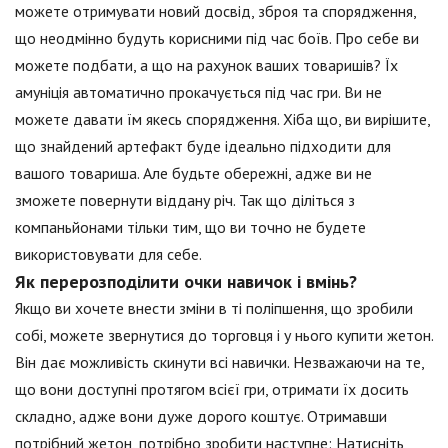
можете отримувати новий досвід, зброя та спорядження,
що неодмінно будуть корисними під час боїв. Про себе ви
можете подбати, а що на рахунок ваших товаришів? Їх
амуніція автоматично прокачується під час гри. Ви не
можете давати їм якесь спорядження. Хіба що, ви вирішите,
що знайдений артефакт буде ідеально підходити для
вашого товариша. Але будьте обережні, адже ви не
зможете повернути віддану річ. Так що діліться з
компаньйонами тільки тим, що ви точно не будете
використовувати для себе.
Як перерозподілити очки навичок і вмінь?
Якщо ви хочете внести зміни в ті поліпшення, що зробили
собі, можете звернутися до торговця і у нього купити жетон.
Він дає можливість скинути всі навички. Незважаючи на те,
що вони доступні протягом всієї гри, отримати їх досить
складно, адже вони дуже дорого коштує. Отримавши
потрібний жетон, потрібно зробити наступне: Натисніть