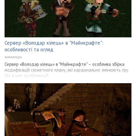
Сервер «Володар кілець» в "Майнкрафте":
особливості та огляд
Компютери
Сервер «Володар кілець» в "Майнкрафте" – особлива збірка
модифікацій сюжетного плану, які кардинально змінюють гру.
Що в них особливого?