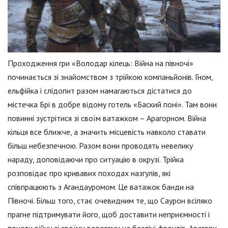
Проходження гри «Володар кілець: Війна на півночі»
починається зі знайомством з трійкою компаньйонів. Гном,
ельфійка і слідопит разом намагаються дістатися до
містечка Брі в добре відому готель «Баский поні». Там вони
повинні зустрітися зі своїм ватажком – Арагорном. Війна
кільця все ближче, а значить місцевість навколо ставати
більш небезпечною. Разом вони проводять невелику
нараду, доповідаючи про ситуацію в окрузі. Трійка
розповідає про кривавих походах назгулів, які
співпрацюють з Агандауромом. Це ватажок банди на
Півночі. Більш того, стає очевидним те, що Саурон всіляко
прагне підтримувати його, щоб доставити неприємності і