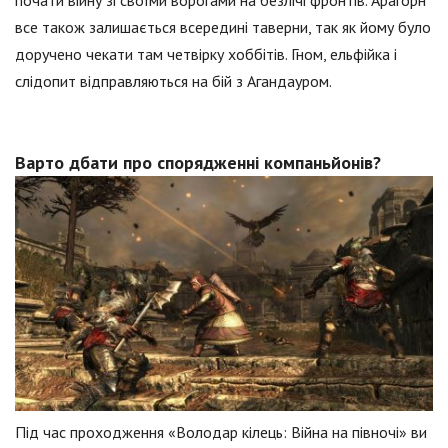
почати війну зі своїми ворогами на безлічі фронтів. Арагорн
все також залишається всередині таверни, так як йому було
доручено чекати там четвірку хоббітів. Гном, ельфійка і
слідопит відправляються на бій з Агандауром.
Варто дбати про спорядженні компаньйонів?
Під час проходження «Володар кілець: Війна на півночі» ви