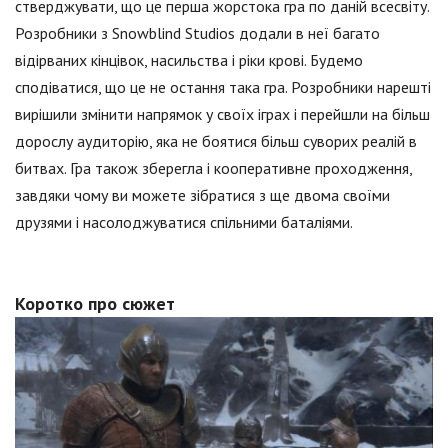
стверджувати, що це перша жорстока гра по даній всесвіту.
Розробники з Snowblind Studios додали в неї багато
відірваних кінцівок, насильства і ріки крові. Будемо
сподіватися, що це не остання така гра. Розробники нарешті
вирішили змінити напрямок у своїх іграх і перейшли на більш
дорослу аудиторію, яка не боятися більш суворих реалій в
битвах. Гра також зберегла і кооперативне проходження,
завдяки чому ви можете зібратися з ще двома своїми
друзями і насолоджуватися спільними баталіями.
Коротко про сюжет