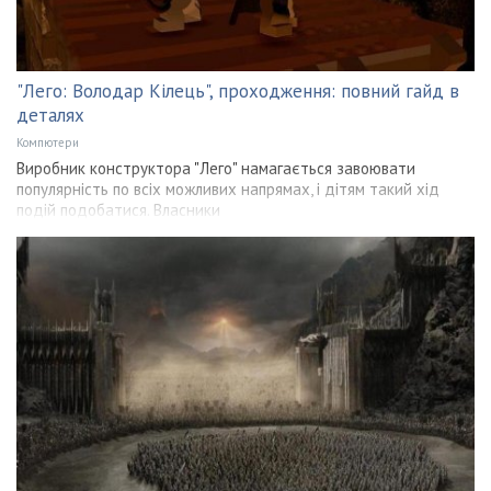
"Лего: Володар Кілець", проходження: повний гайд в
деталях
Компютери
Виробник конструктора "Лего" намагається завоювати
популярність по всіх можливих напрямах, і дітям такий хід
подій подобатися. Власники