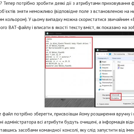
? Тепер потрібно зробити деякі дії з атрибутами приховування фай
об'єктів зняти неможливо (відповідне поле з встановленою на 
им кольором). У цьому випадку можна скористатися звичайним 
ого BAT-файлу і вписати в якості тексту вміст, як показано на з
 файл потрібно зберегти, присвоївши йому розширення вручну і в
ені адміністратора всі атрибути будуть очищені, а інформація в
тавшись засобами командної консолі, яку слід запустити від імен