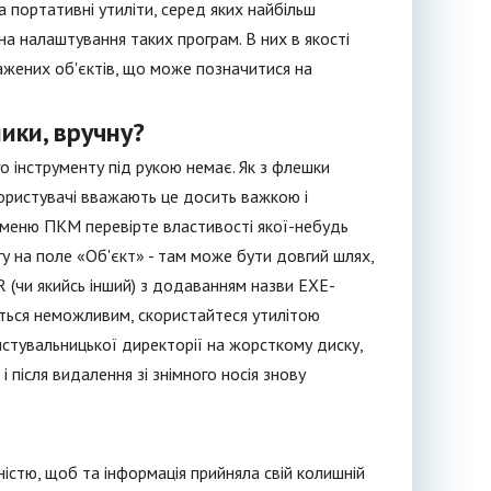
а портативні утиліти, серед яких найбільш
 на налаштування таких програм. В них в якості
ражених об'єктів, що може позначитися на
ики, вручну?
о інструменту під рукою немає. Як з флешки
користувачі вважають це досить важкою і
 меню ПКМ перевірте властивості якої-небудь
вагу на поле «Об'єкт» - там може бути довгий шлях,
 (чи якийсь інший) з додаванням назви EXE-
иться неможливим, скористайтеся утилітою
ристувальницької директорії на жорсткому диску,
і після видалення зі знімного носія знову
вністю, щоб та інформація прийняла свій колишній