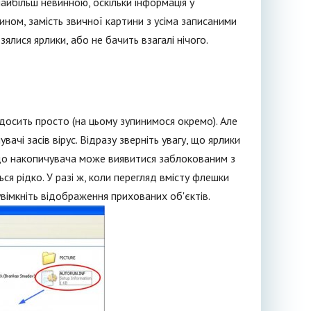
 найбільш невинною, оскільки інформація у
 чином, замість звичної картини з усіма записаними
ялися ярлики, або не бачить взагалі нічого.
 досить просто (на цьому зупинимося окремо). Але
ачі засів вірус. Відразу зверніть увагу, що ярлики
уп до накопичувача може виявитися заблокованим з
ся рідко. У разі ж, коли перегляд вмісту флешки
імкніть відображення прихованих об'єктів.