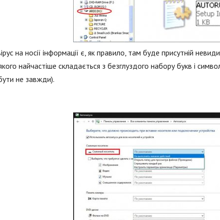
ірус на носії інформації є, як правило, там буде присутній невид
якого найчастіше складається з безглуздого набору букв і симв
ути не завжди).