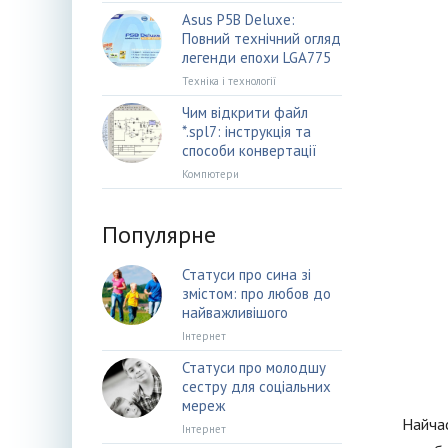
Asus P5B Deluxe:
Повний технічний огляд
легенди епохи LGA775
Техніка і технології
Чим відкрити файл
*.spl7: інструкція та
способи конвертації
Компютери
Популярне
Статуси про сина зі
змістом: про любов до
найважливішого
Інтернет
Статуси про молодшу
сестру для соціальних
мереж
Найчас
Інтернет