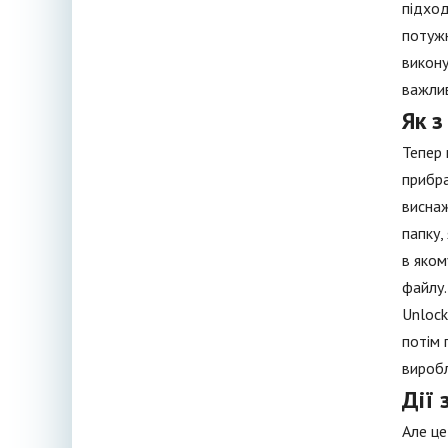
підход
потужн
викону
важлив
Як з
Тепер 
прибра
виснаж
папку,
в яком
файлу.
Unlock
потім 
виробл
Дії 
Але це