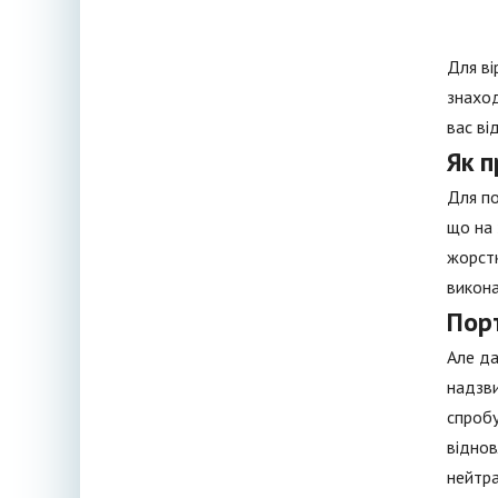
Для ві
знаход
вас ві
Як 
Для по
що на 
жорстк
викона
Пор
Але да
надзви
спробу
віднов
нейтра