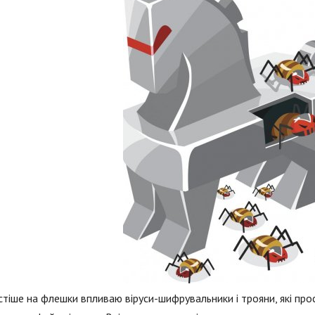
тіше на флешки впливаю віруси-шифрувальники і трояни, які про