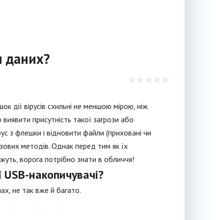
и даних?
ок дії вірусів схильні не меншою мірою, ніж
 виявити присутність такої загрози або
рус з флешки і відновити файли (приховані чи
азових методів. Однак перед тим як їх
ажуть, ворога потрібно знати в обличчя!
ні USB-накопичувачі?
ах, не так вже й багато.