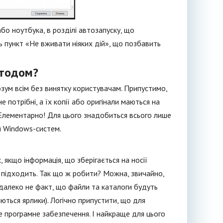
о ноутбука, в розділі автозапуску, що
ть пункт «Не вживати ніяких дій», що позбавить
етодом?
зум всім без винятку користувачам. Припустимо,
потрібні, а їх копії або оригінали маються на
 Елементарно! Для цього знадобиться всього лише
и Windows-систем.
 якщо інформація, що зберігається на носії
 підходить. Так що ж робити? Можна, звичайно,
далеко не факт, що файли та каталоги будуть
аються ярлики). Логічно припустити, що для
е програмне забезпечення. І найкраще для цього