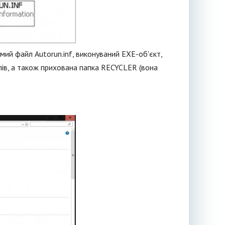
имий файл Autorun.inf, виконуваний EXE-об'єкт,
олів, а також прихована папка RECYCLER (вона