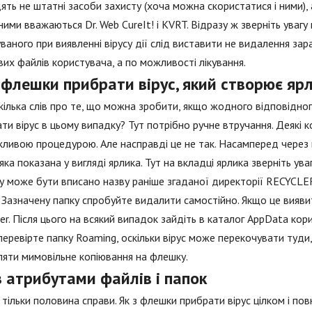
ять не штатні засоби захисту (хоча можна скористатися і ними), 
ими вважаються Dr. Web CureIt! і KVRT. Відразу ж зверніть увагу
ваного при виявленні вірусу дії слід виставити не видалення за
их файлів користувача, а по можливості лікування.
 флешки прибрати вірус, який створює ярл
кілька слів про те, що можна зробити, якщо жодного відповідног
ти вірус в цьому випадку? Тут потрібно ручне втручання. Деякі 
ливою процедурою. Але насправді це не так. Насамперед через
 яка показана у вигляді ярлика. Тут на вкладці ярлика зверніть у
у може бути вписано назву раніше згаданої директорії RECYCLER
 Зазначену папку спробуйте видалити самостійно. Якщо це вияв
er. Після цього на всякий випадок зайдіть в каталог AppData ко
перевірте папку Roaming, оскільки вірус може перекочувати туди, 
яти мимовільне копіювання на флешку.
з атрибутами файлів і папок
 тільки половина справи. Як з флешки прибрати вірус цілком і по