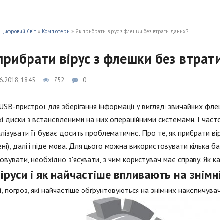
 Цифровий Світ
»
Компютери
» Як прибрати вірус з флешки без втрати даних?
прибрати вірус з флешки без втрат
6.2018, 18:45
752
0
 USB-пристрої для зберігання інформації у вигляді звичайних флеш
і диски з встановленими на них операційними системами. І часто
лізувати її буває досить проблематично. Про те, як прибрати ві
ні), далі і піде мова. Для цього можна використовувати кілька б
овувати, необхідно з'ясувати, з чим користувач має справу. Як к
віруси і як найчастіше впливають на знім
і, погроз, які найчастіше обґрунтовуються на знімних накопичувач