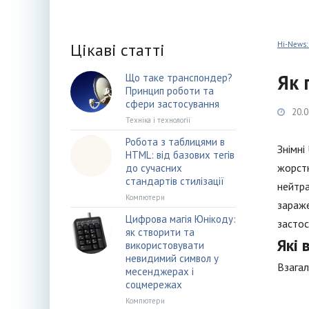
Цікаві статті
Hi-News:
Як 
Що таке транспондер?
Принцип роботи та
сфери застосування
20.0
Техніка і технології
Робота з таблицями в
Знімні
HTML: від базових тегів
жорстк
до сучасних
стандартів стилізації
нейтра
Компютери
зараже
Цифрова магія Юнікоду:
застос
як створити та
Які 
використовувати
невидимий символ у
Взагал
месенджерах і
соцмережах
Компютери