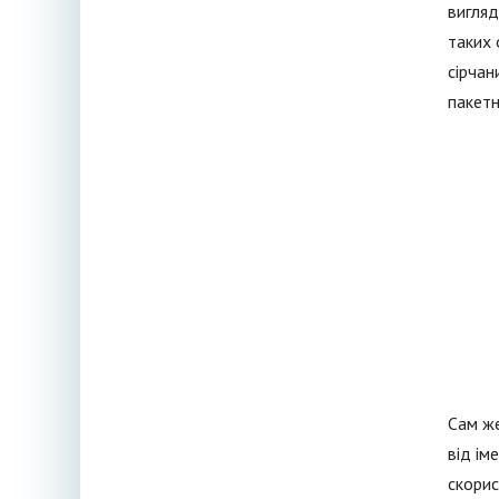
вигляд
таких 
сірчан
пакетн
Сам же
від ім
скорис