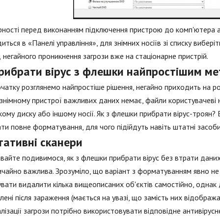
рності перед виконанням підключення пристрою до комп'ютера аб
иться в «Панелі управління», для знімних носіїв зі списку вибері
д негайного проникнення загрози вже на стаціонарне пристрій.
прибрати вірус з флешки найпростішим м
чатку розглянемо найпростіше рішення, негайно приходить на ро
знімному пристрої важливих даних немає, файли користувачеві не 
ому диску або іншому носії. Як з флешки прибрати вірус-троян?
ти повне форматування, для чого підійдуть навіть штатні засоб
тативні сканери
вайте подивимося, як з флешки прибрати вірус без втрати даних,
чайно важлива. Зрозуміло, що варіант з форматуванням явно не
вати видалити кілька вищеописаних об'єктів самостійно, однак 
лені після зараження (мається на увазі, що замість них відображ
лізації загрози потрібно використовувати відповідне антивірусн