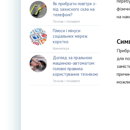
перебу
Як прибрати повітря з-
фізичн
під захисного скла на
телефоні?
на нак
Техніка і технології
Плюси і мінуси
соціальних мереж
Сим
коротко
Компютери
Прибра
Догляд за пральною
для по
машиною-автоматом:
заміст
головні правила
причин
користування технікою
Техніка і технології
можлив