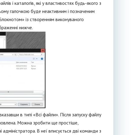
лів і каталогів, які у властивостях будь-якого з
ньому галочкою буде неактивним і позначеним
«Блокнотом» із створенням виконуваного
ображенні нижче.
казавши в типі «Всі файли». Після запуску файлу
ідновлена. Можна зробити ще простіше,
і адміністратора. В неї вписується дві команди з