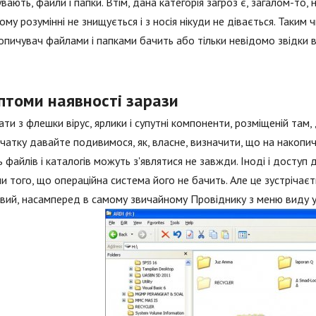
вають, файли і папки. Втім, дана категорія загроз є, загалом-то,
ому розумінні не знищується і з носія нікуди не дівається. Таким
опичувач файлами і папками бачить або тільки невідомо звідки вз
птоми наявності зарази
ти з флешки вірус, ярлики і супутні компоненти, розміщеній там,
чатку давайте подивимося, як, власне, визначити, що на накопичув
ь файлів і каталогів можуть з'являтися не завжди. Іноді і дост
и того, що операційна система його не бачить. Але це зустрічаєть
ий, насамперед в самому звичайному Провіднику з меню виду ув