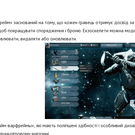
ейм» заснований на тому, що кожен гравець отримує досвід за зн
щоб покращувати спорядження і броню. Екзоскелети можна модиф
овлювати, видаляти або оновлювати.
йм-варфреймы», які мають поліпшені здібності і особливий дизайн
рішньоігровому магазині.