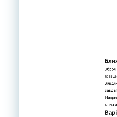
Ближ
Зброя 
Гравце
Завдяк
завдат
Наприк
стіни 
Вар