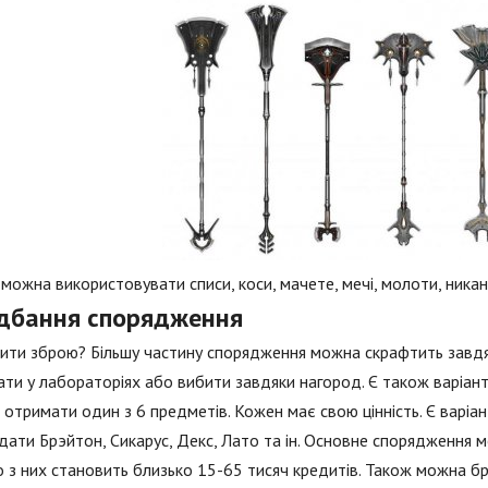
можна використовувати списи, коси, мачете, мечі, молоти, никаны
дбання спорядження
ити зброю? Більшу частину спорядження можна скрафтить завдяк
ти у лабораторіях або вибити завдяки нагород. Є також варіант 
отримати один з 6 предметів. Кожен має свою цінність. Є варіа
дати Брэйтон, Сикарус, Декс, Лато та ін. Основне спорядження м
 з них становить близько 15-65 тисяч кредитів. Також можна бр