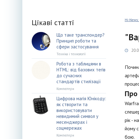
Цікаві статті
Hi-News:
"Ва
Що таке транспондер?
Принцип роботи та
сфери застосування
20.0
Техніка і технології
Робота з таблицями в
Почина
HTML: від базових тегів
артефа
до сучасних
стандартів стилізації
процес
Компютери
Про 
Цифрова магія Юнікоду:
Warfra
як створити та
використовувати
слешер
невидимий символ у
рік - 
месенджерах і
соцмережах
йому с
Компютери
бою.