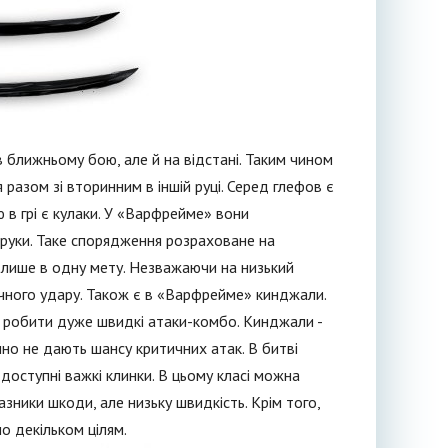
в ближньому бою, але й на відстані. Таким чином
разом зі вторинним в іншій руці. Серед глефов є
в грі є кулаки. У «Варфрейме» вони
руки. Таке спорядження розраховане на
 лише в одну мету. Незважаючи на низький
ичного удару. Також є в «Варфрейме» кинджали.
є робити дуже швидкі атаки-комбо. Кинджали -
чно не дають шансу критичних атак. В битві
доступні важкі клинки. В цьому класі можна
казники шкоди, але низьку швидкість. Крім того,
о декільком цілям.