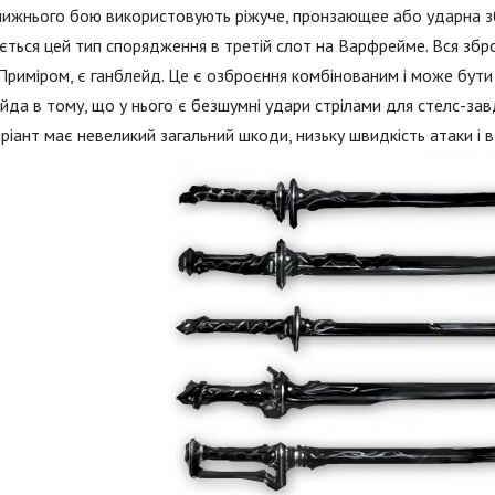
ижнього бою використовують ріжуче, пронзающее або ударна збр
ується цей тип спорядження в третій слот на Варфрейме. Вся зб
 Приміром, є ганблейд. Це є озброєння комбінованим і може бут
йда в тому, що у нього є безшумні удари стрілами для стелс-зав
ріант має невеликий загальний шкоди, низьку швидкість атаки і 