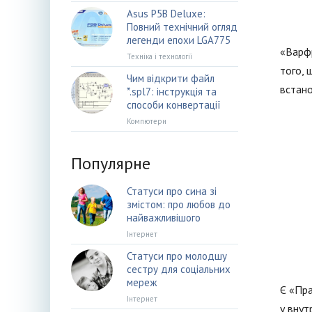
Asus P5B Deluxe:
Повний технічний огляд
легенди епохи LGA775
«Варфр
Техніка і технології
того, 
Чим відкрити файл
встан
*.spl7: інструкція та
способи конвертації
Компютери
Популярне
Статуси про сина зі
змістом: про любов до
найважливішого
Інтернет
Статуси про молодшу
сестру для соціальних
мереж
Є «Пра
Інтернет
у внут