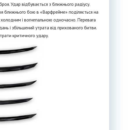
оя. Удар відбувається з ближнього радіусу.
роя ближнього бою в «Варфрейме» поділяється на
и холодним і вогнепальною одночасно. Перевага
дань і збільшений утрата від прихованого битви.
втрати критичного удару.