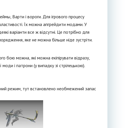
еймы, Варти і вороги. Для ігрового процесу
властивості. Їх можна апгрейдити модами. У
які варіанти все ж відсутні. Це потрібно для
порядження, яке не можна більше ніде зустріти.
го бою можна, які можна екіпірувати відразу,
 моди і патрони (у випадку зі стрілецькою).
ивний режим, тут встановлено необмежений запас