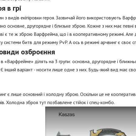
я в грі
н з видів екіпіровки героя. Зазвичай його використовують Варфр
но основне, другорядне і близьке зброю. Кожне з них має певні 
ві є те ж зброю Варфрейма, що і в кооперативному режимі. Але де
у системи битв для режиму PvP. А ось в режимі арчвинг є своє с
новиди озброєння
в «Варфрейме» ділять на 3 групи: основна, другорядне і ближньо
 Є інший варіант - носити лише одне з них. Будь-який вид має свої
инг є лише основний і холодну зброю. Оскільки це не кооперат
ів. Холодна зброя тут позбавлене стійок і спец-комбо.