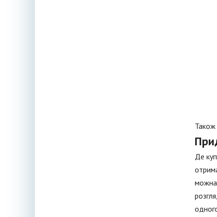
Також 
При
Де куп
отрима
можна 
розгля
одного