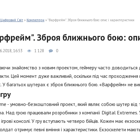
 Цифровий Світ
»
Компютери
» "Варфрейм". Зброя ближнього бою: опис і характеристики
рфрейм". Зброя ближнього бою: опи
6.2018, 16:53
1 128
0
ючи знайомство з новим проектом, геймеру часто доводиться ді
кти. Цей момент дуже важливий, оскільки під час проходження г
. У багатьох шутерах є зброя ближнього бою. «Варфрейм» не ви
гру
me - умовно-безкоштовний проект, який являє собою шутер від 
а. Над грою працювали розробники з компанії Digital Extremes. 
на ігрові консолі. У гру вступають четверо бійців. Кожен має екз
олдат отримує певні вміння і характеристики. Екзоскелети маю