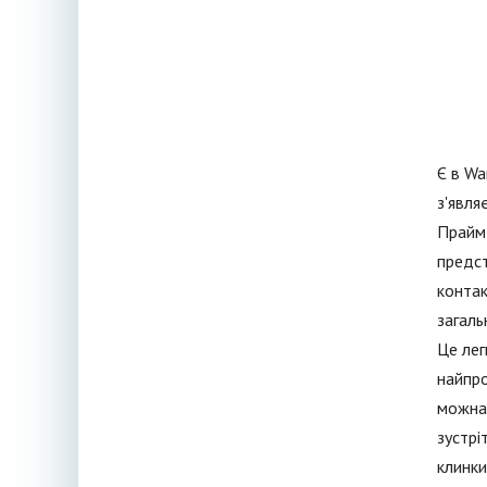
Є в Wa
з'явля
Прайм 
предст
контак
загаль
Це лег
найпро
можна 
зустрі
клинки