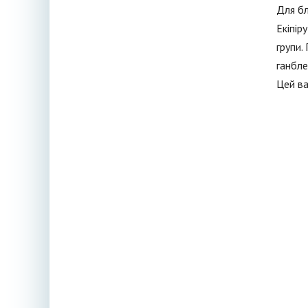
Для бл
Екіпір
групи.
ганбле
Цей ва