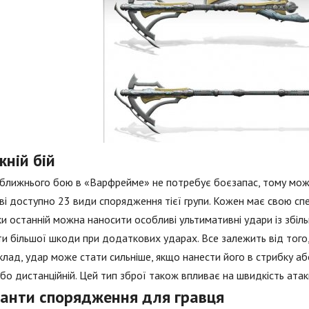
ній бій
ближнього бою в «Варфрейме» не потребує боєзапас, тому може
ві доступно 23 види спорядження тієї групи. Кожен має свою специ
и останній можна наносити особливі ультимативні удари із зб
и більшої шкоди при додаткових ударах. Все залежить від того,
лад, удар може стати сильніше, якщо нанести його в стрибку або
або дистанційній. Цей тип зброї також впливає на швидкість атаки
іанти спорядження для гравця