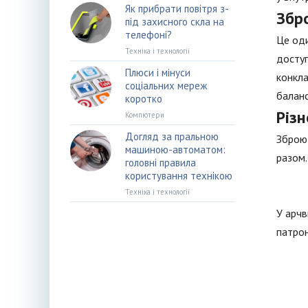
Як прибрати повітря з-
Збро
під захисного скла на
телефоні?
Це оди
Техніка і технології
доступ
Плюси і мінуси
конкла
соціальних мереж
баланс
коротко
Різ
Компютери
Догляд за пральною
Зброю 
машиною-автоматом:
разом.
головні правила
користування технікою
Техніка і технології
У арчв
патрон