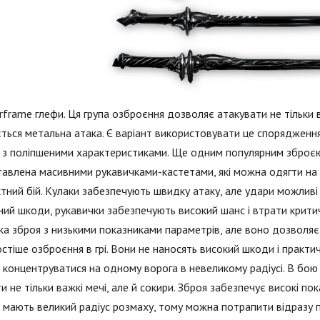
rframe глефи. Ця група озброєння дозволяє атакувати не тільки 
ється метальна атака. Є варіант використовувати це спорядження 
з поліпшеними характеристиками. Ще одним популярним зброєю 
авлена масивними рукавичками-кастетами, які можна одягти на 
тний бій. Кулаки забезпечують швидку атаку, але удари можливі
ний шкоди, рукавички забезпечують високий шанс і втрати крит
ка зброя з низькими показниками параметрів, але воно дозволя
стіше озброєння в грі. Вони не наносять високий шкоди і практи
концентруватися на одному ворога в невеликому радіусі. В бою 
ти не тільки важкі мечі, але й сокири. Зброя забезпечує високі по
 мають великий радіус розмаху, тому можна потрапити відразу п