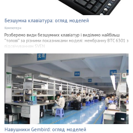
Безшумна клавіатура: огляд моделей
Компютери
Розберемо види безшумних клавіатур і виділимо найбільш
"топові" за різними показниками моделі: мембранну BTC 6301 з
підсвічуванням SVEN
Навушники Gembird: огляд моделей