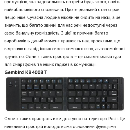
продукцією, яка задовольнить потреби будь-якого, навіть
найвибагливішого споживача. Проте реальний стан справ
дещо інше. Сучасна людина ніколи не сидить на місці, а це
значить, що багато звичні для нас речі недоступні через
свою банальну громіздкість. З цієї ж причини багато
виробників в даний момент працюють над проектами, що
відрізняються від інших своєю компактністю, автономністю і
зручністю. Одне з таких пристроїв – це складні клавіатури
для смартфонів та інших гаджетів комунікації.
Gembird КВ400ВТ
Одне з таких пристроїв вже доступно на території Росії. Це
невеликий пристрій володіє всіма основними функціями