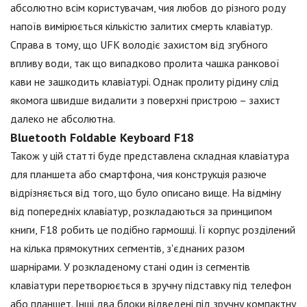
абсолютно всім користувачам, чия любов до різного роду
напоїв вимірюється кількістю залитих смерть клавіатур.
Справа в тому, що UFK володіє захистом від згубного
впливу води, так що випадково пролита чашка ранкової
кави не зашкодить клавіатурі. Однак пролиту рідину слід
якомога швидше видалити з поверхні пристрою – захист
далеко не абсолютна.
Bluetooth Foldable Keyboard F18
Також у цій статті буде представлена складная клавіатура
для планшета або смартфона, чия конструкція разюче
відрізняється від того, що було описано вище. На відміну
від попередніх клавіатур, розкладаються за принципом
книги, F18 робить це подібно гармошці. Її корпус розділений
на кілька прямокутних сегментів, з'єднаних разом
шарнірами. У розкладеному стані один із сегментів
клавіатури перетворюється в зручну підставку під телефон
або планшет. Інші два блоки відведені під зручну компактну