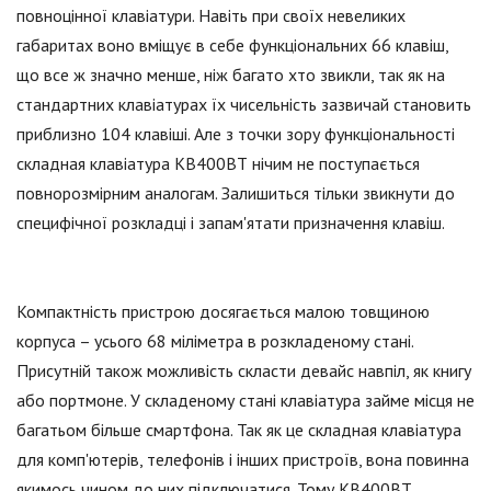
повноцінної клавіатури. Навіть при своїх невеликих
габаритах воно вміщує в себе функціональних 66 клавіш,
що все ж значно менше, ніж багато хто звикли, так як на
стандартних клавіатурах їх чисельність зазвичай становить
приблизно 104 клавіші. Але з точки зору функціональності
складная клавіатура КВ400ВТ нічим не поступається
повнорозмірним аналогам. Залишиться тільки звикнути до
специфічної розкладці і запам'ятати призначення клавіш.
Компактність пристрою досягається малою товщиною
корпуса – усього 68 міліметра в розкладеному стані.
Присутній також можливість скласти девайс навпіл, як книгу
або портмоне. У складеному стані клавіатура займе місця не
багатьом більше смартфона. Так як це складная клавіатура
для комп'ютерів, телефонів і інших пристроїв, вона повинна
якимось чином до них підключатися. Тому КВ400ВТ