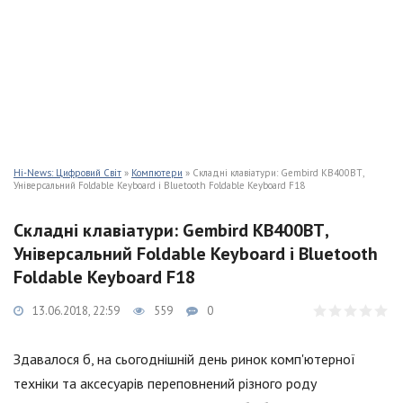
Hi-News: Цифровий Світ
»
Компютери
» Складні клавіатури: Gembird КВ400ВТ,
Універсальний Foldable Keyboard і Bluetooth Foldable Keyboard F18
Складні клавіатури: Gembird КВ400ВТ,
Універсальний Foldable Keyboard і Bluetooth
Foldable Keyboard F18
13.06.2018, 22:59
559
0
Здавалося б, на сьогоднішній день ринок комп'ютерної
техніки та аксесуарів переповнений різного роду