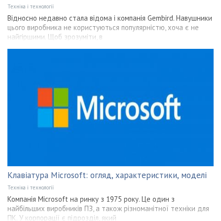
Техніка і технології
Відносно недавно стала відома і компанія Gembird. Навушники
цього виробника не користуються популярністю, хоча є не
найгіршими. Щоб зрозуміти, в
Клавіатура Microsoft: огляд, характеристики, моделі
Техніка і технології
Компанія Microsoft на ринку з 1975 року. Це один з
найбільших виробників ПЗ, а також різноманітної техніки для
ПК. У корпорації є підрозділ, який