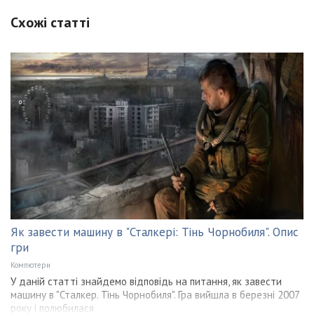
Схожі статті
Як завести машину в "Сталкері: Тінь Чорнобиля". Опис
гри
Компютери
У даній статті знайдемо відповідь на питання, як завести
машину в "Сталкер. Тінь Чорнобиля". Гра вийшла в березні 2007
року і полюбилася