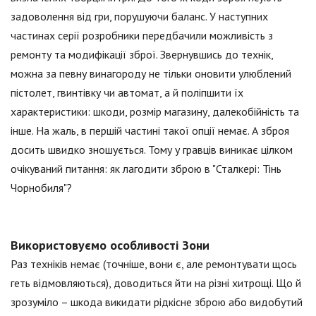
задоволення від гри, порушуючи баланс. У наступних
частинах серії розробники передбачили можливість з
ремонту та модифікації зброї. Звернувшись до технік,
можна за певну винагороду не тільки оновити улюблений
пістолет, гвинтівку чи автомат, а й поліпшити їх
характеристики: шкоди, розмір магазину, далекобійність та
інше. На жаль, в першій частині такої опції немає. А зброя
досить швидко зношується. Тому у гравців виникає цілком
очікуваний питання: як лагодити зброю в "Сталкері: Тінь
Чорнобиля"?
Використовуємо особливості Зони
Раз техніків немає (точніше, вони є, але ремонтувати щось
геть відмовляються), доводиться йти на різні хитрощі. Що й
зрозуміло – шкода викидати рідкісне зброю або видобутий