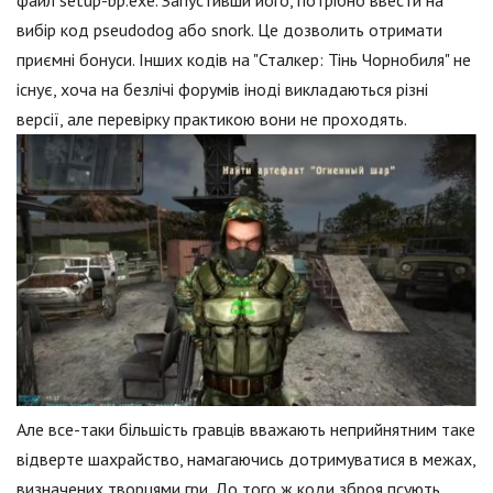
файл setup-bp.exe. Запустивши його, потрібно ввести на
вибір код pseudodog або snork. Це дозволить отримати
приємні бонуси. Інших кодів на "Сталкер: Тінь Чорнобиля" не
існує, хоча на безлічі форумів іноді викладаються різні
версії, але перевірку практикою вони не проходять.
Але все-таки більшість гравців вважають неприйнятним таке
відверте шахрайство, намагаючись дотримуватися в межах,
визначених творцями гри. До того ж коди зброя псують