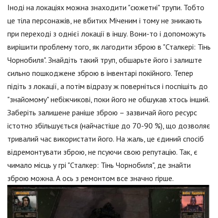
Іноді на локаціях можна знаходити "сюжетні" трупи. Тобто
це тіла персонажів, не вбитих Міченим і тому не зникають
при переході з однієї локації в іншу. Вони-то і допоможуть
вирішити проблему того, як лагодити зброю в "Сталкері: Тінь
Чорнобиля". Знайдіть такий труп, обшарьте його і залиште
сильно пошкоджене зброю в інвентарі покійного. Тепер
підіть з локації, а потім відразу ж поверніться і поспішіть до
"знайомому" небіжчикові, поки його не обшукав хтось інший.
Заберіть залишене раніше зброю – зазвичай його ресурс
істотно збільшується (найчастіше до 70-90 %), що дозволяє
тривалий час використати його. На жаль, це єдиний спосіб
відремонтувати зброю, не псуючи свою репутацію. Так, є
чимало місць у грі "Сталкер: Тінь Чорнобиля", де знайти
зброю можна. А ось з ремонтом все значно гірше.