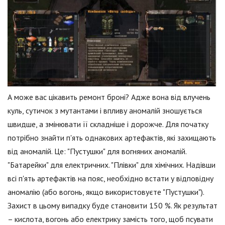
А може вас цікавить ремонт броні? Адже вона від влучень
куль, сутичок з мутантами і впливу аномалій зношується
швидше, а змінювати її складніше і дорожче. Для початку
потрібно знайти п'ять однакових артефактів, які захищають
від аномалій. Це: "Пустушки" для вогняних аномалій.
"Батарейки" для електричних. "Плівки" для хімічних. Надівши
всі п'ять артефактів на пояс, необхідно встати у відповідну
аномалію (або вогонь, якщо використовуєте "Пустушки").
Захист в цьому випадку буде становити 150 %. Як результат
– кислота, вогонь або електрику замість того, щоб псувати