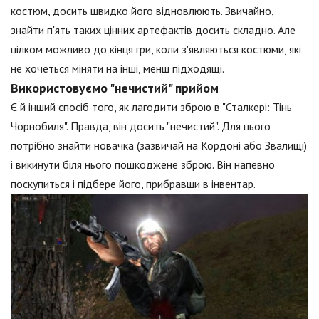
костюм, досить швидко його відновлюють. Звичайно,
знайти п'ять таких цінних артефактів досить складно. Але
цілком можливо до кінця гри, коли з'являються костюми, які
не хочеться міняти на інші, менш підходящі.
Використовуємо "нечистий" прийом
Є й інший спосіб того, як лагодити зброю в "Сталкері: Тінь
Чорнобиля". Правда, він досить "нечистий". Для цього
потрібно знайти новачка (зазвичай на Кордоні або Звалищі)
і викинути біля нього пошкоджене зброю. Він напевно
поскупиться і підбере його, прибравши в інвентар.