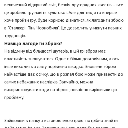
величезний відкритий світ, безліч другорядних квестів – все
це зробило гру навіть культової. Але для тих, хто вперше
хоче пройти гру, буде корисно дізнатися, як лагодити зброю
в "Сталкері: Тінь Чорнобиля". Це дозволить уникнути певних
труднощів.
Навіщо лагодити зброю?
На відміну від більшості шутерів, в цій грі зброя має
властивість зношуватися. Одне є більш довговічним, а ось
інше виходить з ладу порівняно швидко. Зношене зброю
найчастіше дає осічку, що в розпал бою може призвести до
самих небажаних наслідків. Звичайно, можна
використовувати коди на зброю, повністю вирішивши цю
проблему.
Зайшовши в папку з встановленою грою, потрібно знайти