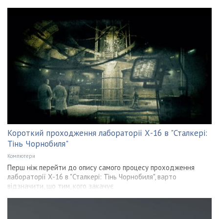
Короткий проходження лабораторії Х-16 в "Сталкері:
Тінь Чорнобиля"
Компютери
Перш ніж перейти до опису самого процесу проходження
лабораторії Х-16 в "Сталкері: Тінь Чорнобиля", варто
відзначити, що тим, кого закачує