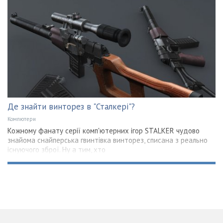
Де знайти винторез в "Сталкері"?
Компютери
Кожному фанату серії комп'ютерних ігор STALKER чудово
знайома снайперська гвинтівка винторез, списана з реально
існуючого зброї. Ну а тим, хто