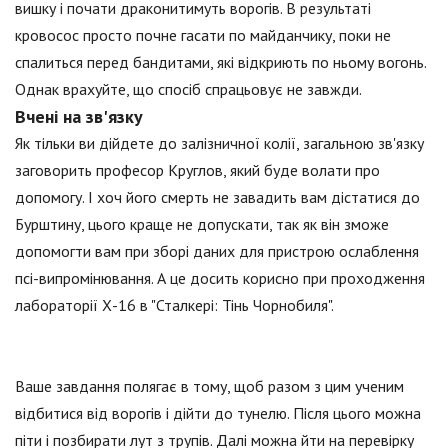
вишку і почати драконитимуть ворогів. В результаті
кровосос просто почне гасати по майданчику, поки не
спалиться перед бандитами, які відкриють по ньому вогонь.
Однак врахуйте, що спосіб спрацьовує не завжди.
Вчені на зв'язку
Як тільки ви дійдете до залізничної колії, загальною зв'язку
заговорить професор Круглов, який буде волати про
допомогу. І хоч його смерть не завадить вам дістатися до
Бурштину, цього краще не допускати, так як він зможе
допомогти вам при зборі даних для пристрою ослаблення
псі-випромінювання. А це досить корисно при проходження
лабораторії Х-16 в "Сталкері: Тінь Чорнобиля".
Ваше завдання полягає в тому, щоб разом з цим ученим
відбитися від ворогів і дійти до тунелю. Після цього можна
піти і позбирати лут з трупів. Далі можна йти на перевірку