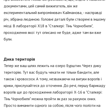
документами, цей самий вижигатель, він же
експериментальний випромінювач Кайманова, - насправді
річ, зібрана людиною. Головні деталі були створені в іншому
місці. В лабораторії X18 в "Сталкері: Тінь Чорнобиля",
проходження якої тут описано не буде, адже там ви вже
були.
Дика територія
Тепер же ваш шлях лежить на озеро Бурштин. Через дику
територію. Тут вас будуть чекати не тільки бандити, але
також і кровососи. А тому, незважаючи на вигуки ворогів і
крики, прислухайтеся до оточення. До речі, першу барикаду
ворогів ще до проходження лабораторії Х-16 в "Сталкері:
Тінь Чорнобиля" можна пройти як раз за рахунок оних.
Просто виманити одного за собою, після чого полізти на