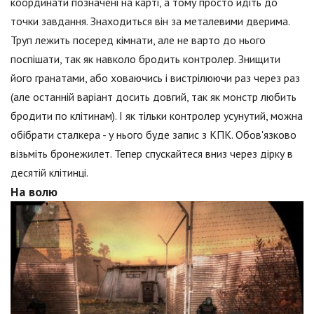
координати позначені на карті, а тому просто йдіть до
точки завдання. Знаходиться він за металевими дверима.
Труп лежить посеред кімнати, але не варто до нього
поспішати, так як навколо бродить контролер. Знищити
його гранатами, або ховаючись і вистрілюючи раз через раз
(але останній варіант досить довгий, так як монстр любить
бродити по клітинам). І як тільки контролер усунутий, можна
обібрати сталкера - у нього буде запис з КПК. Обов'язково
візьміть бронежилет. Тепер спускайтеся вниз через дірку в
десятій клітинці.
На волю