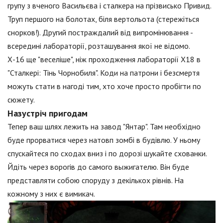
групу з вченого Васильєва і сталкера на прізвисько Привид.
Труп першого на болотах, біля вертольота (стережіться
снорков!). Другий постраждалий від випромінювання -
всередині лабораторії, розташування якої не відомо.
Х-16 ще "веселіше", ніж проходження лабораторії X18 в
"Сталкері: Тінь Чорнобиля". Коди на патрони і безсмертя
можуть стати в нагоді тим, хто хоче просто пробігти по
сюжету.
Назустріч пригодам
Тепер ваш шлях лежить на завод "Янтар". Там необхідно
буде прорватися через натовп зомбі в будівлю. У ньому
спускайтеся по сходах вниз і по дорозі шукайте схованки.
Йдіть через ворогів до самого выжигателю. Він буде
представляти собою споруду з декількох рівнів. На
кожному з них є вимикач.