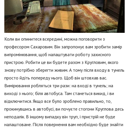
Коли ви опинитеся всередині, можна поговорити з
професором Сахаровим. Він запропонує вам зробити замір
випромінювання, щоб налаштувати роботу захисного
пристрою. Робити це ви будете разом з Кругловим, якого
знову потрібно зберегти живим. А тому після входу в тунель
просто йдіть попереду нього. Щоб він штовхав вас.
Вимірювання робляться три рази: на вході в тунель; на
виході з нього; біля автобуса. Там станеться викид, і ви
відключитися. Якщо все було зроблено правильно, то,
прокинувшись в автобусі, ви почуєте стогони Круглова десь
неподалік. В іншому випадку він труп, і пристрій не буде
налаштоване. Після повернення вам необхідно буде знайти