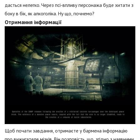
дасться нелегко. Через псі-впливу персонажа буде хитати з
боку в бік, як алкоголіка. Ну що, почнемо?
Отримання інформації
Щоб почати завдання, отримаєте у бармена інформацію
про вижигателе мізків. Він розповість, що, згідно з наявними