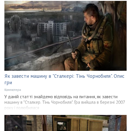
Як завести машину в "Сталкері: Тінь Чорнобиля". Опис
гри
Компютери
У даній статті знайдемо відповідь на питання, як завести
машину в "Сталкер. Тінь Чорнобиля". Гра вийшла в березні 2007
року і полюбилася