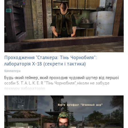
Проходження "Сталкера: Тінь Чорнобиля":
лабораторія Х-18 (секрети і тактика)
Компютери
Будь-який геймер, який проходив чудовий шутер від першої
особи S. T. A. L. K. E. R "Тінь Чорнобиля", ніколи не забуде
похмуру лабораторію