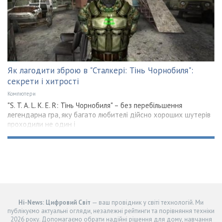
Як лагодити зброю в "Сталкері: Тінь Чорнобиля":
секрети і хитрості
Компютери
"S. T. A. L. K. E. R: Тінь Чорнобиля" – без перебільшення
легендарна гра, яку багато любителі дійсно хороших шутерів
проходили не один і
Hi-News: Цифровий Світ
— ваш провідник у світі технологій. Ми
публікуємо актуальні огляди, незалежні рейтинги та порівняння техніки
2026 року. Допомагаємо обрати надійні рішення для дому, навчання