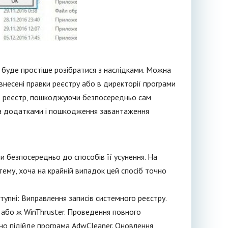
 буде простіше розібратися з наслідками. Можна
несені правки реєстру або в директорії програми
я в реєстр, пошкоджуючи безпосередньо сам
ма додатками і пошкодження завантаження
 безпосередньо до способів її усунення. На
ему, хоча на крайній випадок цей спосіб точно
тупні: Виправлення записів системного реєстру.
 або ж WinThruster. Проведення повного
нно підійде програма AdwCleaner. Оновлення