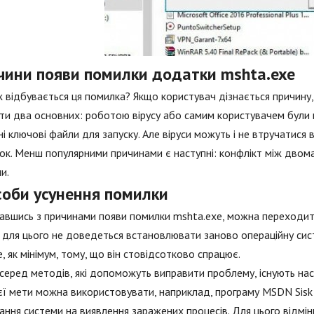
чини появи помилки додатки mshta.exe
 відбувається ця помилка? Якщо користувач дізнається причину,
ти два основних: роботою вірусу або самим користувачем були в
ні ключові файли для запуску. Але віруси можуть і не втручатис
к. Менш популярними причинами є наступні: конфлікт між дво
и.
соби усунення помилки
авшись з причинами появи помилки mshta.exe, можна переходити
 для цього не доведеться встановлювати заново операційну сист
е, як мінімум, тому, що він стовідсотково спрацює.
серед методів, які допоможуть виправити проблему, існують нас
єї мети можна використовувати, наприклад, програму MSDN Sisk
ання системи на виявлення заражених процесів. Для цього відмі