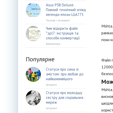
Asus P5B Deluxe:
Повний технічний огляд
легенди епохи LGA775
Техніка і технології
Mshta.
Чим відкрити файл
рамках
*.spl7: інструкція та
способи конвертації
поки к
Компютери
Популярне
Файл m
12000 
Статуси про сина зі
безпос
змістом: про любов до
найважливішого
Мож
Інтернет
Mshta.
Статуси про молодшу
виснов
сестру для соціальних
мереж
шкідли
Інтернет
корист