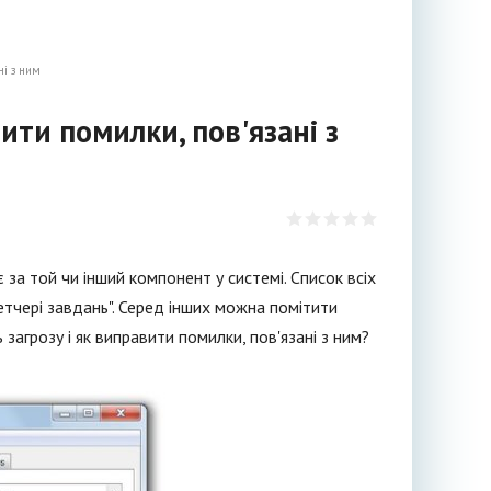
ні з ним
вити помилки, пов'язані з
за той чи інший компонент у системі. Список всіх
етчері завдань". Серед інших можна помітити
 загрозу і як виправити помилки, пов'язані з ним?