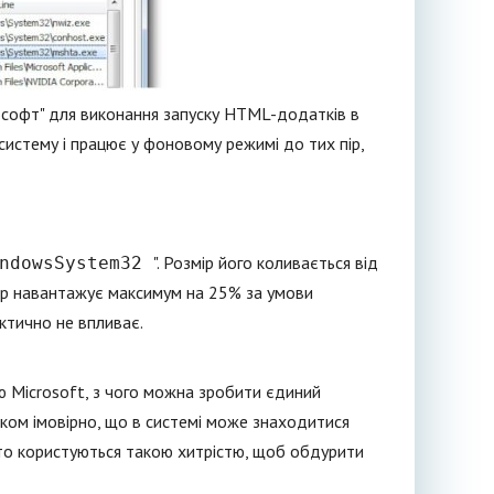
ософт" для виконання запуску HTML-додатків в
 систему і працює у фоновому режимі до тих пір,
". Розмір його коливається від
ndowsSystem32
ор навантажує максимум на 25% за умови
ктично не впливає.
ю Microsoft, з чого можна зробити єдиний
ілком імовірно, що в системі може знаходитися
сто користуються такою хитрістю, щоб обдурити