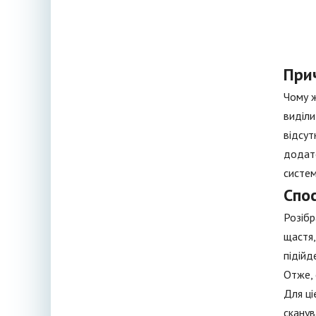
При
Чому ж
виділи
відсут
додато
систем
Спо
Розібр
щастя,
підійд
Отже, 
Для ці
сканув