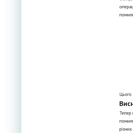
операц
помилк
Цього 
Вис
Тепер 
помилк
різних