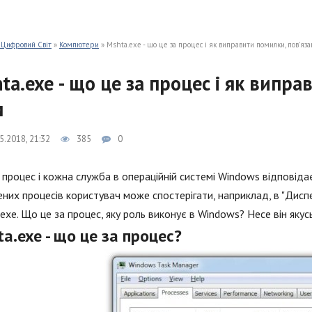
 Цифровий Світ
»
Компютери
» Mshta.exe - що це за процес і як виправити помилки, пов'яза
ta.exe - що це за процес і як випра
м
5.2018, 21:32
385
0
процес і кожна служба в операційній системі Windows відповідає 
них процесів користувач може спостерігати, наприклад, в "Дисп
exe. Що це за процес, яку роль виконує в Windows? Несе він якусь
a.exe - що це за процес?