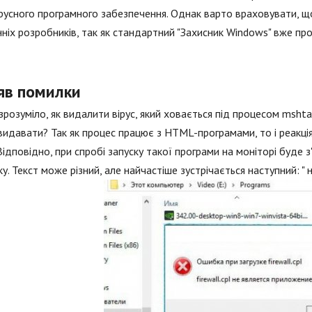
русного програмного забезпечення. Однак варто враховувати, щ
ніх розробників, так як стандартний "Захисник Windows" вже про
яв помилки
зрозуміло, як видалити вірус, який ховається під процесом msht
идавати? Так як процес працює з HTML-програмами, то і реакція
Відповідно, при спробі запуску такої програми на моніторі буде 
у. Текст може різний, але найчастіше зустрічається наступний: "