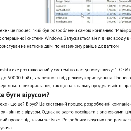
exe - це процес, який був розроблений самою компанією "Майкр
 операційної системи Windows. Запускається він під час входу в
ористувач не натисне двічі по названому раніше додатком.
shta.exe розташований у системі по наступному шляху: "
C:Wi
до 50000 байт, в залежності від режиму користування. Процес
ереднього використання, так що на загальну продуктивність пра
е бути вірусом?
exe - що це? Вірус? Це системний процес, розроблений компаніє
ок - він не є вірусом. Однак не варто поспішати з висновками, ц
вий процес під таким же ім'ям. Розробники вірусних програм ча
увача.