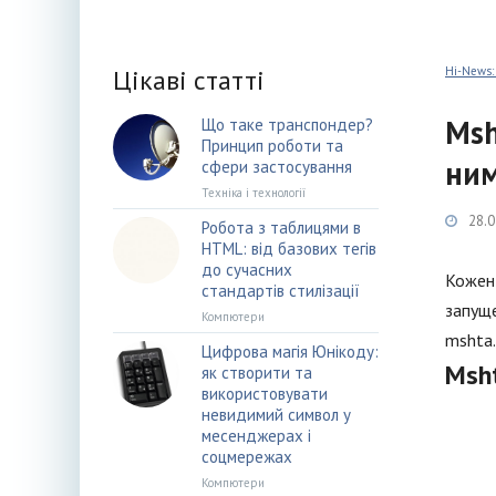
Цікаві статті
Hi-News:
Msh
Що таке транспондер?
Принцип роботи та
ни
сфери застосування
Техніка і технології
28.0
Робота з таблицями в
HTML: від базових тегів
до сучасних
Кожен 
стандартів стилізації
запуще
Компютери
mshta.
Цифрова магія Юнікоду:
Msht
як створити та
використовувати
невидимий символ у
месенджерах і
соцмережах
Компютери