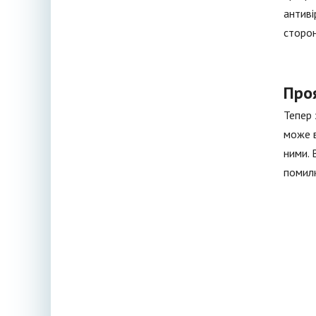
антиві
сторон
Про
Тепер 
може в
ними. 
помилк