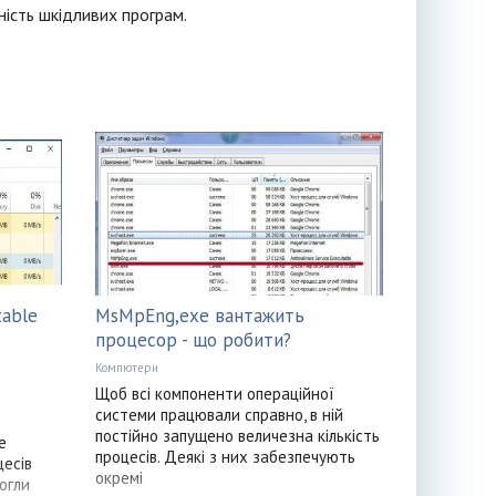
ність шкідливих програм.
table
MsMpEng,exe вантажить
процесор - що робити?
Компютери
Щоб всі компоненти операційної
системи працювали справно, в ній
постійно запущено величезна кількість
e
процесів. Деякі з них забезпечують
цесів
окремі
огли