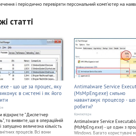
ечення і періодично перевіряти персональний комп'ютер на наяв
жі статті
.exe - що це за процес, яку
Antimalware Service Execu
виконує в системі і як його
(MsMpEng.exe) сильно
ити
навантажує процесор - що
робити?
ри
и відкриєте "Диспетчер
Компютери
ь", то виявите, що в операційній
Antimalware Service Executabl
і запущено величезна кількість
(MsMpEng.exe) - це один з про
анітних процесів. Всі вони
Windows. Багато користувачі м