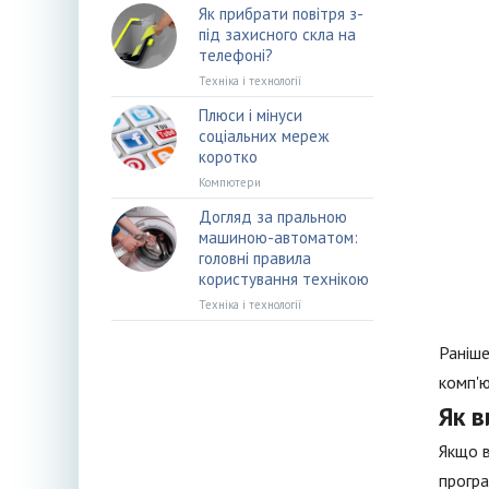
Як прибрати повітря з-
під захисного скла на
телефоні?
Техніка і технології
Плюси і мінуси
соціальних мереж
коротко
Компютери
Догляд за пральною
машиною-автоматом:
головні правила
користування технікою
Техніка і технології
Раніше
комп'ю
Як в
Якщо в
програ