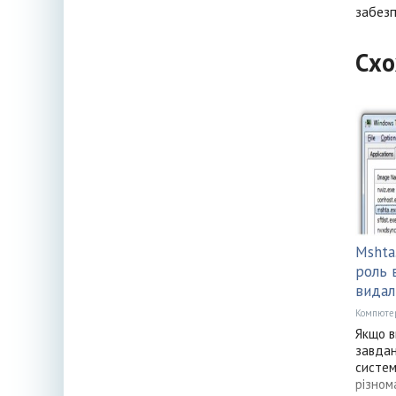
забезп
Схо
Mshta
роль 
видал
Компюте
Якщо в
завдан
систем
різном