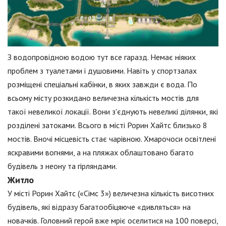
З водопровідною водою тут все гаразд. Немає ніяких
проблем з туалетами і душовими. Навіть у спортзалах
розміщені спеціальні кабінки, в яких завжди є вода. По
всьому місту розкидано величезна кількість мостів для
такої невеликої локації. Вони з'єднують невеликі ділянки, які
розділені затоками. Всього в місті Рорин Хайтс близько 8
мостів. Вночі місцевість стає чарівною. Хмарочоси освітлені
яскравими вогнями, а на пляжах облаштовано багато
будівель з неону та гірляндами.
Житло
У місті Рорин Хайтс («Сімс 3») величезна кількість висотних
будівель, які відразу багатообіцяюче «дивляться» на
новачків. Головний герой вже мріє оселитися на 100 поверсі,