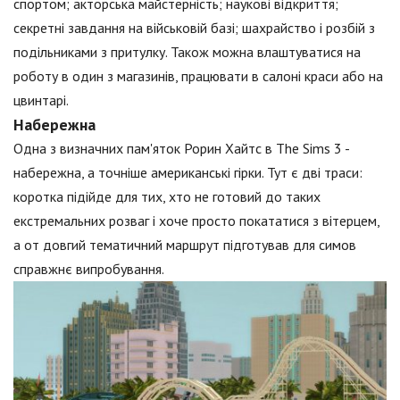
спортом; акторська майстерність; наукові відкриття;
секретні завдання на військовій базі; шахрайство і розбій з
подільниками з притулку. Також можна влаштуватися на
роботу в один з магазинів, працювати в салоні краси або на
цвинтарі.
Набережна
Одна з визначних пам'яток Рорин Хайтс в The Sims 3 -
набережна, а точніше американські гірки. Тут є дві траси:
коротка підійде для тих, хто не готовий до таких
екстремальних розваг і хоче просто покататися з вітерцем,
а от довгий тематичний маршрут підготував для симов
справжнє випробування.