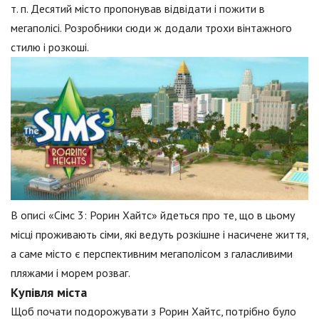
т. п. Десятий місто пропонував відвідати і пожити в
мегаполісі. Розробники сюди ж додали трохи вінтажного
стилю і розкоші.
В описі «Сімс 3: Рорин Хайтс» йдеться про те, що в цьому
місці проживають сіми, які ведуть розкішне і насичене життя,
а саме місто є перспективним мегаполісом з галасливими
пляжами і морем розваг.
Купівля міста
Щоб почати подорожувати з Рорин Хайтс, потрібно було