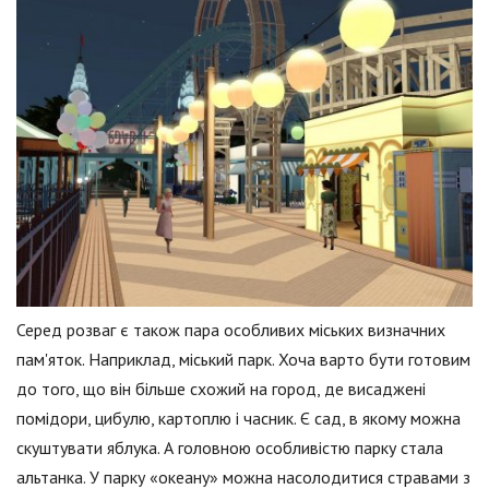
Серед розваг є також пара особливих міських визначних
пам'яток. Наприклад, міський парк. Хоча варто бути готовим
до того, що він більше схожий на город, де висаджені
помідори, цибулю, картоплю і часник. Є сад, в якому можна
скуштувати яблука. А головною особливістю парку стала
альтанка. У парку «океану» можна насолодитися стравами з