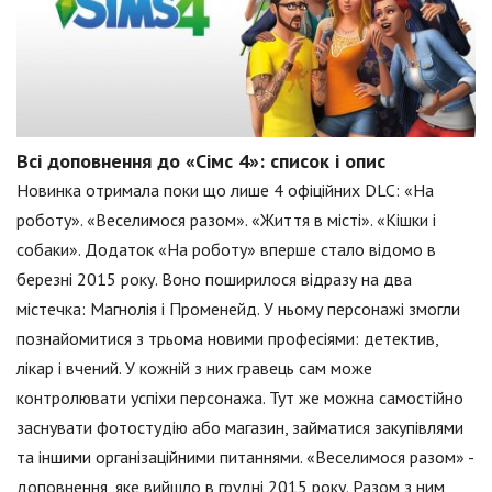
Всі доповнення до «Сімс 4»: список і опис
Новинка отримала поки що лише 4 офіційних DLC: «На
роботу». «Веселимося разом». «Життя в місті». «Кішки і
собаки». Додаток «На роботу» вперше стало відомо в
березні 2015 року. Воно поширилося відразу на два
містечка: Магнолія і Променейд. У ньому персонажі змогли
познайомитися з трьома новими професіями: детектив,
лікар і вчений. У кожній з них гравець сам може
контролювати успіхи персонажа. Тут же можна самостійно
заснувати фотостудію або магазин, займатися закупівлями
та іншими організаційними питаннями. «Веселимося разом» -
доповнення, яке вийшло в грудні 2015 року. Разом з ним