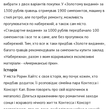
вибрати з двох варіантів покупки. У «Золотому виданні» за
1300 рублів гравець отримував 1900 симпоинтов, машину в
стилі ретро, але потребує ремонту, можливість
прогулюватися по набережній, а також сам місто.
«Стандартне видання» за 1000 рублів передбачало 100
симпоинтов і все те ж саме, але без прогулянок по
набережній. Тим, хто все ж таки придбав «Золоте видання»,
багато гравців рекомендували за симпоинты купити заклад
«Набережна», разом з яким відкривалися ексклюзивні
матеріали - «Американські гірки».
Історія
У міста Рорин Хайтс є своя історія, яку почує кожен, хто
придбав додаток. Її розповідає сімейна пара Контесса і
Консорт Кап. Вони говорять про свій відпочинок в
мегаполісі. Діляться враженнями про романтичні заходи
сонця і яскравого нічного життя. Контесса і Консорт
розповідають про ар-деко, який втілився майже в кожній