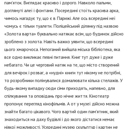
пам'яток. Виглядає красиво і дорого. Навколо пальми,
доглянуті алеї і фонтани. Посередині стоїть красива арка,
чимось нагадує ту, що є в Парижі. Але ось всередині неї
чомусь є тільки туалети. Поліцейський ділянку під назвою
«Золота варта» буквально натякає всім, що будинок дійсно
зроблено з золота. Навіть важко уявити, що всередині
цього хмарочоса. Непоганий вийшла міська бібліотека, яка
все одно викликає певні питання. Книг тут дуже і дуже
небагато. Чи це черговий натяк на те, що місто створений
для вечірок і розваг, а «нудні» книги тут нікому не потрібні,
то розробники полінувалися домалювати кілька стелажів. У
будь-якому випадку сюди сіми приходять, напевно, для
спілкування та оповідань про нічне життя. Кінотеатр
пропонує перегляд кінофільмів. А от у музеї дійсно можна
знайти багато цікавого. Чого вартий один пам'ятник, який
знаходиться на даху будівлі і до якого дістатися немає
ніякої можливості. Усередині музею скульптур і картин не