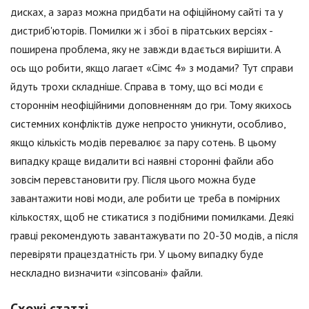
дисках, а зараз можна придбати на офіційному сайті та у
дистриб'юторів. Помилки ж і збої в піратських версіях -
поширена проблема, яку не завжди вдається вирішити. А
ось що робити, якщо лагает «Сімс 4» з модами? Тут справи
йдуть трохи складніше. Справа в тому, що всі моди є
стороннім неофіційними доповненням до гри. Тому якихось
системних конфліктів дуже непросто уникнути, особливо,
якщо кількість модів перевалює за пару сотень. В цьому
випадку краще видалити всі наявні сторонні файли або
зовсім перевстановити гру. Після цього можна буде
завантажити нові моди, але робити це треба в помірних
кількостях, щоб не стикатися з подібними помилками. Деякі
гравці рекомендують завантажувати по 20-30 модів, а після
перевіряти працездатність гри. У цьому випадку буде
нескладно визначити «зіпсовані» файли.
Схожі статті