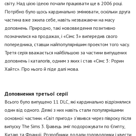
світу. Над цією ідеєю почали працювати ще в 2006 році.
Потрібно було щось кардинально змінювати, оскільки друга
частина вже зжила себе, навіть незважаючи на масу
доповнень. Природно, такі нововведення позитивно
позначилися на продажах, і «Сімс 3» випередив свого
попередника, ставши найпопулярнішим проектом того часу.
Третя серія вважається найбільшою за частини випущених
доповнень і каталогів, одним з яких і став «Сімс 3: Рорин
Хайтс». Про нього й піде далі мова.
Доповнення третьої серії
Всього було випущено 11 DLC, які кардинально відрізнялися
один від одного. Деякі з них навіть стали популярнішими
основної частини. «Світ пригод» з'явився через півроку після
випуску The Sims 3. Гравець зміг подорожувати по Єгипту,
Китаю та Франції. Розробники додали головоломки і квести