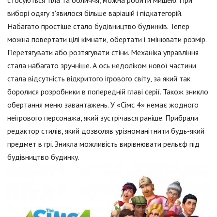
стосуються тіла та обличчя, можна робити мишею. При
виборі одягу з'явилося більше варіацій і підкатегорій.
Набагато простіше стало будівництво будинків. Тепер
можна повертати цілі кімнати, обертати і змінювати розмір.
Перетягувати або розтягувати стіни. Механіка управління
стала набагато зручніше. А ось недоліком нової частини
стала відсутність відкритого ігрового світу, за який так
боролися розробники в попередній главі серії. Також зникло
обертання меню завантажень. У «Сімс 4» немає жодного
неігрового персонажа, який зустрічався раніше. Прибрали
редактор стилів, який дозволяв урізноманітнити будь-який
предмет в грі. Зникла можливість вирівнювати рельєф під
будівництво будинку.