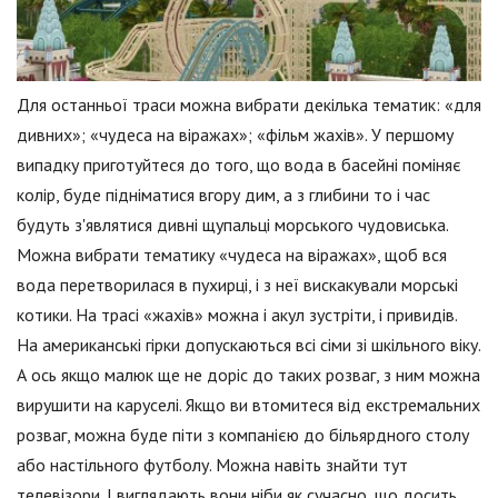
Для останньої траси можна вибрати декілька тематик: «для
дивних»; «чудеса на віражах»; «фільм жахів». У першому
випадку приготуйтеся до того, що вода в басейні поміняє
колір, буде підніматися вгору дим, а з глибини то і час
будуть з'являтися дивні щупальці морського чудовиська.
Можна вибрати тематику «чудеса на віражах», щоб вся
вода перетворилася в пухирці, і з неї вискакували морські
котики. На трасі «жахів» можна і акул зустріти, і привидів.
На американські гірки допускаються всі сіми зі шкільного віку.
А ось якщо малюк ще не доріс до таких розваг, з ним можна
вирушити на каруселі. Якщо ви втомитеся від екстремальних
розваг, можна буде піти з компанією до більярдного столу
або настільного футболу. Можна навіть знайти тут
телевізори. І виглядають вони ніби як сучасно, що досить