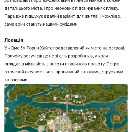
деталі цього міста, і про неонових підсвічуваннях пляжу.
Пара вже підшукує вдалий варіант для житла і, можливо,
саме вони стануть нашими сусідами.
Локація
У «Сімс 3» Рорин Хайтс представлений як місто на острові.
Причому розумієш це не зі слів розробників, а коли
оглядаєш місцевість з висоти пташиного польоту. Острів
оточений океаном і весь пронизаний затоками, струмками
та озерами.