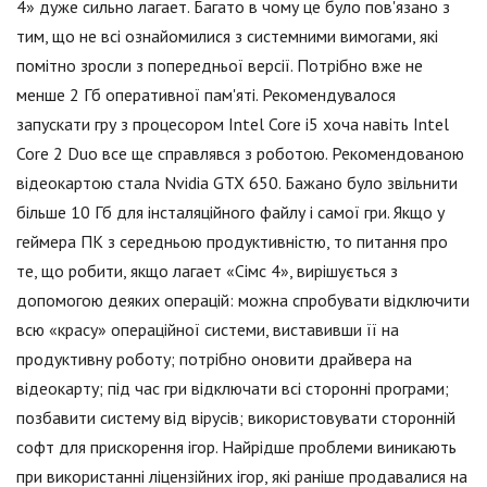
4» дуже сильно лагает. Багато в чому це було пов'язано з
тим, що не всі ознайомилися з системними вимогами, які
помітно зросли з попередньої версії. Потрібно вже не
менше 2 Гб оперативної пам'яті. Рекомендувалося
запускати гру з процесором Intel Core i5 хоча навіть Intel
Core 2 Duo все ще справлявся з роботою. Рекомендованою
відеокартою стала Nvidia GTX 650. Бажано було звільнити
більше 10 Гб для інсталяційного файлу і самої гри. Якщо у
геймера ПК з середньою продуктивністю, то питання про
те, що робити, якщо лагает «Сімс 4», вирішується з
допомогою деяких операцій: можна спробувати відключити
всю «красу» операційної системи, виставивши її на
продуктивну роботу; потрібно оновити драйвера на
відеокарту; під час гри відключати всі сторонні програми;
позбавити систему від вірусів; використовувати сторонній
софт для прискорення ігор. Найрідше проблеми виникають
при використанні ліцензійних ігор, які раніше продавалися на