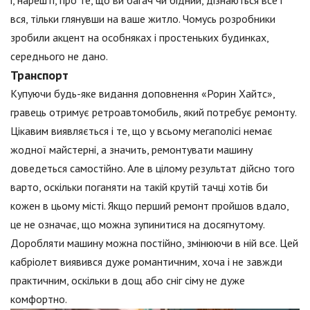
вся, тільки глянувши на ваше житло. Чомусь розробники
зробили акцент на особняках і простеньких будинках,
середнього не дано.
Транспорт
Купуючи будь-яке видання доповнення «Рорин Хайтс»,
гравець отримує ретроавтомобиль, який потребує ремонту.
Цікавим виявляється і те, що у всьому мегаполісі немає
жодної майстерні, а значить, ремонтувати машину
доведеться самостійно. Але в цілому результат дійсно того
варто, оскільки поганяти на такій крутій тачці хотів би
кожен в цьому місті. Якщо перший ремонт пройшов вдало,
це не означає, що можна зупинитися на досягнутому.
Доробляти машину можна постійно, змінюючи в ній все. Цей
кабріолет виявився дуже романтичним, хоча і не завжди
практичним, оскільки в дощ або сніг сіму не дуже
комфортно.