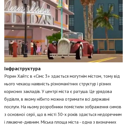
Інфраструктура
Рорин Хайтс в «Сімс 3» здається могутнім містом, тому від
нього чекаєш наявність різноманітних структур і різних
корисних закладів. У центрі міста є ратуша. Це урядова
будівля, в якому нібито можна отримати всі державні
послуги. На ньому розробники помістили зображення симов
з основної серії, що в місті 30-х років здається недоречним
і лякаюче-дивним. Міська площа міста - одна з визначних