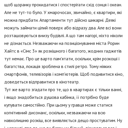
щоб щоранку прокидатися і спостерігати схід сонця і океан.
Але не тут-то було. У хмарочосах, звичайно, є квартири, які
можна придбати. Апартаменти тут дійсно шикарні. Деякі
можуть займати цілий поверх або відразу два. Але всі вони
розташовуються внизу будівлі. А що там нагорі, ніхто ніколи
не дізнається. Незважаючи на позиціонування міста Рорин
Хайтс в «Сімс 3» як розкішного і багатого, жодних гаджетів
тут немає. Про це варто пам'ятати, оскільки, крім розкоші і
багатства, локація зроблена в стилі ретро. Тому ніяких
смартфонів, телевізорів і комп'ютерів. Щоб подивитися кіно,
доведеться відправитися в кінотеатр.
Тут же варто згадати про те, що в квартирах є тільки ванні,
і якщо знадобиться душова кабінка, її потрібно буде
купувати самостійно. При цьому у гравця може статися
когнітивний дисонанс, оскільки, незважаючи на всю
навколишню розкіш, все виявляється дещо простуватим. Ну
і, нарешті, про те, що ви багач чи бідний, дізнаються все і