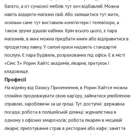
багато, а от сучасної меблів тут хоч відбавляй. Можна
навіть відкрити магазин свій. Або залишитися тут жити,
оскільки саме тут виставили комп'ютери і телевізори, а
також зручні душові кабінки. Крім всього цього, є пара
магазинів, в яких можна придбати книги або відправитися в
продуктову лавку. У салоні краси надають стандартні
послуги. Є пара будівель, розрахованих під офіси. Є в місті
«Сімс 3» Рорин Хайтс академія, лікарня, притулок і
кладовище.
Професії
На відміну від Оазису Приземлення, в Рорин Хайтсе можна
спокійно продовжувати свою кар'єру, займатися улюбленою
справою, заробляючи за це гроші. Тут доступні: державна
посада; робота в поліцейській ділянці; журналістика в
одному з офісних хмарочосів; робота лікарем в місцевій
лікарні; приготування страв в ресторані або кафе; заняття