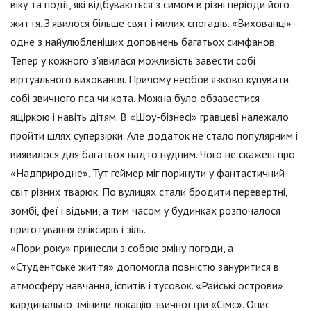
віку та події, які відбуваються з симом в різні періоди його
життя. З'явилося більше свят і милих спогадів. «Вихованці» -
одне з найулюбленіших доповнень багатьох симфанов.
Тепер у кожного з'явилася можливість завести собі
віртуального вихованця. Причому необов'язково купувати
собі звичного пса чи кота. Можна було обзавестися
ящіркою і навіть дітям. В «Шоу-бізнесі» гравцеві належало
пройти шлях суперзірки. Але додаток не стало популярним і
виявилося для багатьох надто нудним. Чого не скажеш про
«Надприродне». Тут геймер міг поринути у фантастичний
світ різних тварюк. По вулицях стали бродити перевертні,
зомбі, феї і відьми, а тим часом у будинках розпочалося
приготування еліксирів і зіль.
«Пори року» принесли з собою зміну погоди, а
«Студентське життя» допомогла повністю зануритися в
атмосферу навчання, іспитів і тусовок. «Райські острови»
кардинально змінили локацію звичної гри «Сімс». Опис