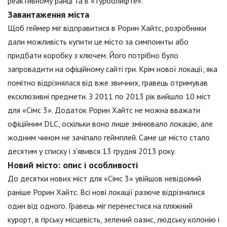
реактивному ранці та в «турболифте».
Завантаження міста
Щоб геймер міг відправитися в Рорин Хайтс, розробники
дали можливість купити це місто за симпоинты або
придбати коробку з ключем. Його потрібно було
запровадити на офіційному сайті гри. Крім нової локації, яка
помітно відрізнялася від вже звичних, гравець отримував
ексклюзивні предмети. З 2011 по 2013 рік вийшло 10 міст
для «Сімс 3». Додаток Рорин Хайтс не можна вважати
офіційним DLC, оскільки воно лише змінювало локацію, але
жодним чином не зачіпало геймплей. Саме це місто стало
десятим у списку і з'явився 13 грудня 2013 року.
Новий місто: опис і особливості
До десятки нових міст для «Сімс 3» увійшов невідомий
раніше Рорин Хайтс. Всі нові локації разюче відрізнялися
один від одного. Гравець міг перенестися на пляжний
курорт, в гірську місцевість, зелений оазис, людську колонію і