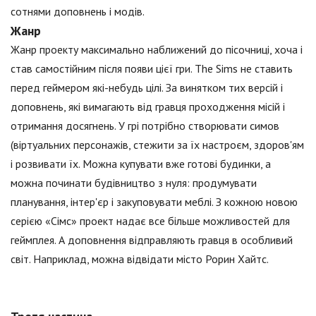
сотнями доповнень і модів.
Жанр
Жанр проекту максимально наближений до пісочниці, хоча і
став самостійним після появи цієї гри. The Sims не ставить
перед геймером які-небудь цілі. За винятком тих версій і
доповнень, які вимагають від гравця проходження місій і
отримання досягнень. У грі потрібно створювати симов
(віртуальних персонажів, стежити за їх настроєм, здоров'ям
і розвивати їх. Можна купувати вже готові будинки, а
можна починати будівництво з нуля: продумувати
планування, інтер'єр і закуповувати меблі. З кожною новою
серією «Сімс» проект надає все більше можливостей для
геймплея. А доповнення відправляють гравця в особливий
світ. Наприклад, можна відвідати місто Рорин Хайтс.