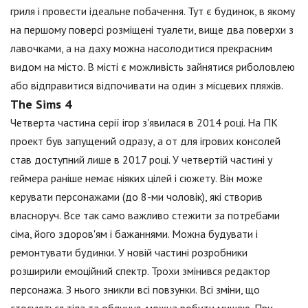
гриля і провести ідеальне побачення. Тут є будинок, в якому
на першому поверсі розміщені туалети, вище два поверхи з
лавочками, а на даху можна насолодитися прекрасним
видом на місто. В місті є можливість зайнятися риболовлею
або відправитися відпочивати на один з місцевих пляжів.
The Sims 4
Четверта частина серії ігор з'явилася в 2014 році. На ПК
проект був запущений одразу, а от для ігрових консолей
став доступний лише в 2017 році. У четвертій частині у
геймера раніше немає ніяких цілей і сюжету. Він може
керувати персонажами (до 8-ми чоловік), які створив
власноруч. Все так само важливо стежити за потребами
сіма, його здоров'ям і бажаннями. Можна будувати і
ремонтувати будинки. У новій частині розробники
розширили емоційний спектр. Трохи змінився редактор
персонажа. З нього зникли всі повзунки. Всі зміни, що