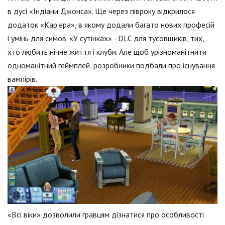
в дусі «Індіани Джонса». Ще через півроку відкрилося
додаток «Кар'єра», в якому додали багато нових професій
і умінь для симов. «У сутінках» - DLC для тусовщиків, тих,
хто любить нічне життя і клуби. Але щоб урізноманітнити
одноманітний геймплей, розробники подбали про існування
вампірів.
«Всі віки» дозволили гравцям дізнатися про особливості