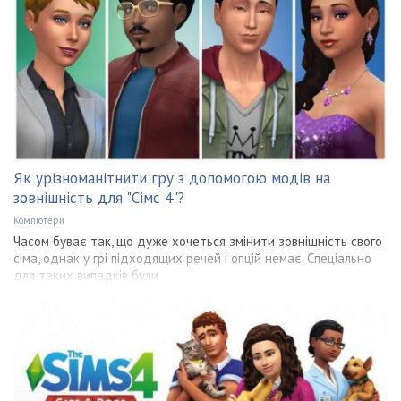
Як урізноманітнити гру з допомогою модів на
зовнішність для "Сімс 4"?
Компютери
Часом буває так, що дуже хочеться змінити зовнішність свого
сіма, однак у грі підходящих речей і опцій немає. Спеціально
для таких випадків були