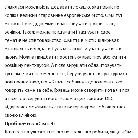
з'явилася можливість додавати локацію, яка повністю
копіює великий старовинне європейське місто. Сіми тут
можуть бути діджеями і влаштовувати групові танці і
вечірки. Також можна придумати і заснувати своє
тематичне співтовариство. «Життя в місті» відкриває
можливість відвідати будь мегаполіс й улаштуватися в
ньому. Можна придбати простеньку квартиру або купити
розкішну пентхаусом. А після вирушати облаштовувати
суспільне життя в мегаполісі, беручи участь в культурних і
політичних заходах. «Кішки і собаки» - доповнення, яке
говорить саме за себе. Гравець може створити кота чи пса,
а після дресирувати його. Разом з цим завдяки DLC
відкрилася можливість стати ветеринаром і обзавестися
своєю клінікою.
Проблеми з «Сімс 4»
Багато зіткнулися з тим, що не знали, що робити, якщо «Сімс