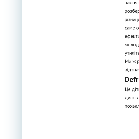
закінч
розбер
різниц
саме о
ефекти
молодш
утиліт
Ми ж р
відзна
Defr
Це діт
дисків
похва