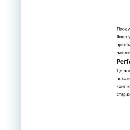
Продук
Якщо у
придба
накопи
Perf
Це дос
похазя
комп'ю
старих