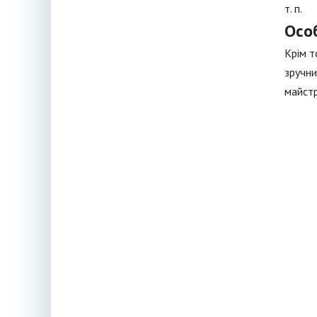
т. п.
Осо
Крім т
зручни
майстр