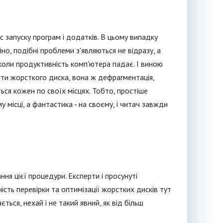
с запуску програм і додатків. В цьому випадку
но, подібні проблеми з'являються не відразу, а
 коли продуктивність комп'ютера падає. І виною
оти жорсткого диска, вона ж дефрагментація,
ся кожен по своїх місцях. Тобто, простіше
 місці, а фантастика - на своєму, і читач завжди
ня цієї процедури. Експерти і просунуті
ість перевірки та оптимізації жорстких дисків тут
ься, нехай і не такий явний, як від більш