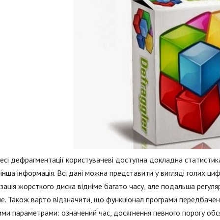
есі дефрагментації користувачеві доступна докладна статистика,
інша інформація. Всі дані можна представити у вигляді голих цифр
зація жорсткого диска відніме багато часу, але подальша регул
. Також варто відзначити, що функціонал програми передбачен
ми параметрами: означений час, досягнення певного порогу обся