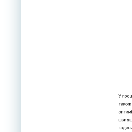
У проц
також 
оптимі
швидше
задани