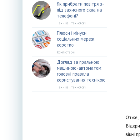
Як прибрати повітря з-
під захисного скла на
телефоні?
Техніка і технології
Плюси і мінуси
соціальних мереж
коротко
Компютери
Догляд за пральною
машиною-автоматом:
головні правила
користування технікою
Техніка і технології
Отже, 
Відкри
вікні 