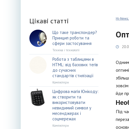
Цікаві статті
Hi-News:
Опт
Що таке транспондер?
Принцип роботи та
сфери застосування
20.0
Техніка і технології
Робота з таблицями в
Одним 
HTML: від базових тегів
оптимі
до сучасних
стандартів стилізації
збільш
Компютери
зовсім
Цифрова магія Юнікоду:
йде пр
як створити та
Нео
використовувати
невидимий символ у
Під ча
месенджерах і
соцмережах
переза
Компютери
основн