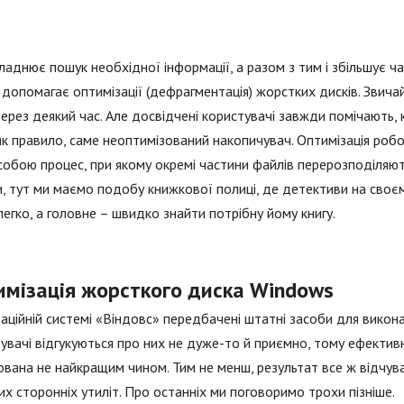
ладнює пошук необхідної інформації, а разом з тим і збільшує ча
і допомагає оптимізації (дефрагментація) жорстких дисків. Звичай
ерез деякий час. Але досвідчені користувачі завжди помічають,
як правило, саме неоптимізований накопичувач. Оптимізація роб
собою процес, при якому окремі частини файлів перерозподіляють
, тут ми маємо подобу книжкової полиці, де детективи на своєму
егко, а головне – швидко знайти потрібну йому книгу.
имізація жорсткого диска Windows
аційній системі «Віндовс» передбачені штатні засоби для виконан
увачі відгукуються про них не дуже-то й приємно, тому ефективн
ована не найкращим чином. Тим не менш, результат все ж відчуваєт
х сторонніх утиліт. Про останніх ми поговоримо трохи пізніше.