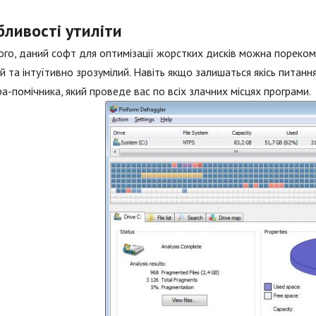
бливості утиліти
ого, даний софт для оптимізації жорстких дисків можна пореком
й та інтуїтивно зрозумілий. Навіть якщо залишаться якісь питан
а-помічника, який проведе вас по всіх злачних місцях програми.