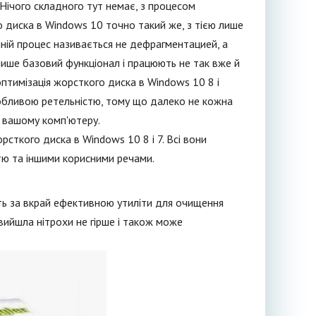
 Нічого складного тут немає, з процесом
го диска в Windows 10 точно такий же, з тією лише
шній процес називається не дефрагментацией, а
лише базовий функціонал і працюють не так вже й
птимізація жорсткого диска в Windows 10 8 і
собливою ретельністю, тому що далеко не кожна
у вашому комп'ютеру.
сткого диска в Windows 10 8 і 7. Всі вони
стю та іншими корисними речами.
ть за вкрай ефективною утиліти для очищення
 вийшла нітрохи не гірше і також може