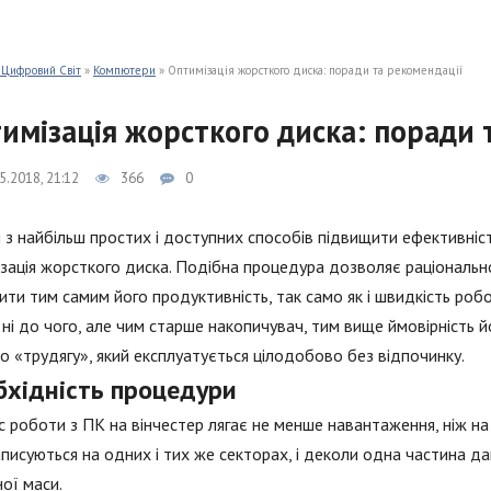
 Цифровий Світ
»
Компютери
» Оптимізація жорсткого диска: поради та рекомендації
имізація жорсткого диска: поради 
5.2018, 21:12
366
0
з найбільш простих і доступних способів підвищити ефективніс
зація жорсткого диска. Подібна процедура дозволяє раціонально 
ити тим самим його продуктивність, так само як і швидкість ро
 ні до чого, але чим старше накопичувач, тим вище ймовірність
о «трудягу», який експлуатується цілодобово без відпочинку.
бхідність процедури
с роботи з ПК на вінчестер лягає не менше навантаження, ніж н
писуються на одних і тих же секторах, і деколи одна частина да
ої маси.