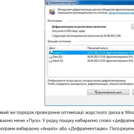
який же порядок проведення оптимізації жорсткого диска в Win
ваємо меню «Пуск». У рядку пошуку набираємо слово «дефрагмен
програми вибираємо «Аналіз» або «Дефрагментацію». Погоджуємос