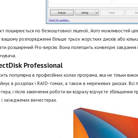
т поширюється по безкоштовної ліцензії, його можливостей ціл
 вашому розпорядженні більше трьох жорстких дисків або кілька
ти розширений Pro-версію. Вона полегшить конвеєрні завдання і
чувача.
ectDisk Professional
ить популярна в професійних колах програма, яка не тільки викон
йнує в розділах і RAID-томах, а також в мережевих дисках. Всі 
тера, і після закінчення роботи ви відразу відчуєте збільшення
 і заїжджених вінчестерах.