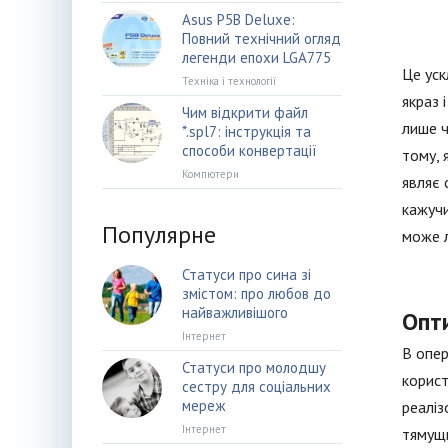
Asus P5B Deluxe:
Повний технічний огляд
легенди епохи LGA775
Це уск
Техніка і технології
якраз 
Чим відкрити файл
лише ч
*.spl7: інструкція та
способи конвертації
тому, 
Компютери
являє 
кажучи
Популярне
може л
Статуси про сина зі
змістом: про любов до
найважливішого
Опт
Інтернет
В опер
Статуси про молодшу
корист
сестру для соціальних
мереж
реаліз
Інтернет
тямущи