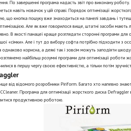
ення. По завершенні програма надасть звіт про виконану роботу.
еться навіть новачок у цій справі. Порядок оптимізації жорстко
ею, що кнопка пошуку вже знаходиться на панелі завдань і туте
птимізацією. Але як вже говорилося вище, штатні засоби мають 
вно. В якості панацеї краще розглядати сторонні програми для о
ої «сімки». Але і тут до вибору софта потрібно підходити з о
а однаково корисна, а деякі так і зовсім можуть заподіяти шкод
озглянемо найбільш розумні програми для оптимізації роботи жор
чилися в першу чергу своєю ефективністю, а тільки потім зручні
aggler
ище від відомого розробники Piriform. Багато хто напевно знаю
 CCleaner. Програма для оптимізації жорсткого диска Defraggler
литися продуктивною роботою.