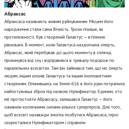
Абраксас
Абраксаса називають живим руйнуванням. Місцем його
народження стала сама Вічність. Трохи пізніше, як
протилежності, був створений Галактус — втілення
рівноваги. В момент, коли Галактуса наздогнала смерть,
Абраксас, який перебував до цього моменту в сплячці,
прокинувся від сну і відправився в тривалу подорож по
паралельних всесвітах. Там він займався тим, що ніс смерть
людям, іншим клонів Галактуса та іншим інопланетним
створінням. Опинившись на Землі-616 в його руки потрапила
найпотужніша зброя під назвою Нулификатор. Єдиним, хто
міг протистояти Абраксасу, залишався Галактус — його
оживили космічними силами кількох супергероїв. Для того,
щоб всесвіт назавжди змогла позбутися Абраксаса, герої
скористалися Нулификатором і справили