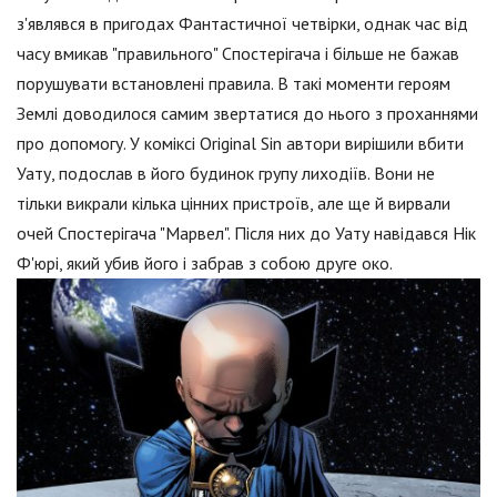
з'являвся в пригодах Фантастичної четвірки, однак час від
часу вмикав "правильного" Спостерігача і більше не бажав
порушувати встановлені правила. В такі моменти героям
Землі доводилося самим звертатися до нього з проханнями
про допомогу. У коміксі Original Sin автори вирішили вбити
Уату, подослав в його будинок групу лиходіїв. Вони не
тільки викрали кілька цінних пристроїв, але ще й вирвали
очей Спостерігача "Марвел". Після них до Уату навідався Нік
Ф'юрі, який убив його і забрав з собою друге око.