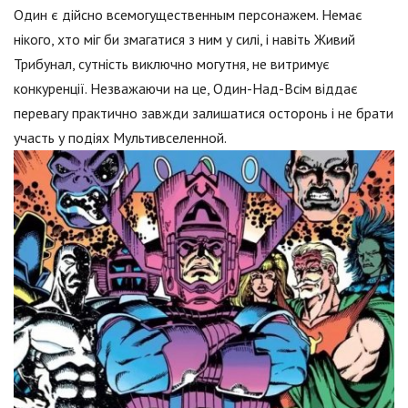
Один є дійсно всемогущественным персонажем. Немає
нікого, хто міг би змагатися з ним у силі, і навіть Живий
Трибунал, сутність виключно могутня, не витримує
конкуренції. Незважаючи на це, Один-Над-Всім віддає
перевагу практично завжди залишатися осторонь і не брати
участь у подіях Мультивселенной.