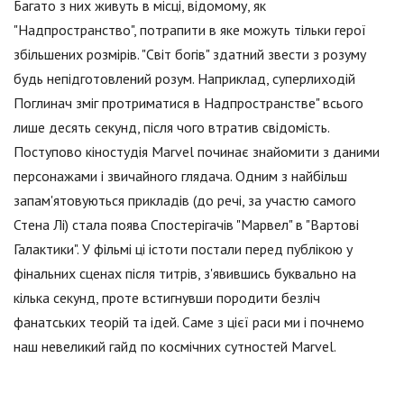
Багато з них живуть в місці, відомому, як
"Надпространство", потрапити в яке можуть тільки герої
збільшених розмірів. "Світ богів" здатний звести з розуму
будь непідготовлений розум. Наприклад, суперлиходій
Поглинач зміг протриматися в Надпространстве" всього
лише десять секунд, після чого втратив свідомість.
Поступово кіностудія Marvel починає знайомити з даними
персонажами і звичайного глядача. Одним з найбільш
запам'ятовуються прикладів (до речі, за участю самого
Стена Лі) стала поява Спостерігачів "Марвел" в "Вартові
Галактики". У фільмі ці істоти постали перед публікою у
фінальних сценах після титрів, з'явившись буквально на
кілька секунд, проте встигнувши породити безліч
фанатських теорій та ідей. Саме з цієї раси ми і почнемо
наш невеликий гайд по космічних сутностей Marvel.