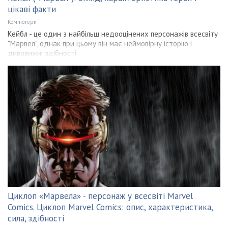
цікаві факти
Компютери
Кейбл - це один з найбільш недооцінених персонажів всесвіту
"Марвел", однак при цьому він має неймовірну історію і
дивовижні здібності.
Циклоп «Марвела» - персонаж у всесвіті Marvel
Comics. Циклоп Marvel Comics: опис, характеристика,
сила, здібності