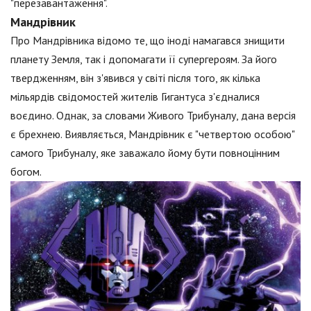
"перезавантаження".
Мандрівник
Про Мандрівника відомо те, що іноді намагався знищити
планету Земля, так і допомагати її супергероям. За його
твердженням, він з'явився у світі після того, як кілька
мільярдів свідомостей жителів Гигантуса з'єдналися
воєдино. Однак, за словами Живого Трибуналу, дана версія
є брехнею. Виявляється, Мандрівник є "четвертою особою"
самого Трибуналу, яке заважало йому бути повноцінним
богом.