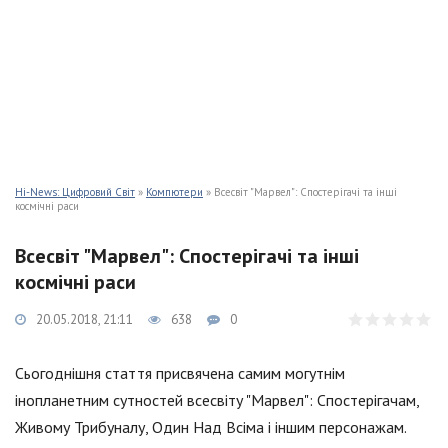
Hi-News: Цифровий Світ
»
Компютери
» Всесвіт "Марвел": Спостерігачі та інші
космічні раси
Всесвіт "Марвел": Спостерігачі та інші
космічні раси
20.05.2018, 21:11
638
0
Сьогоднішня стаття присвячена самим могутнім
інопланетним сутностей всесвіту "Марвел": Спостерігачам,
Живому Трибуналу, Один Над Всіма і іншим персонажам.