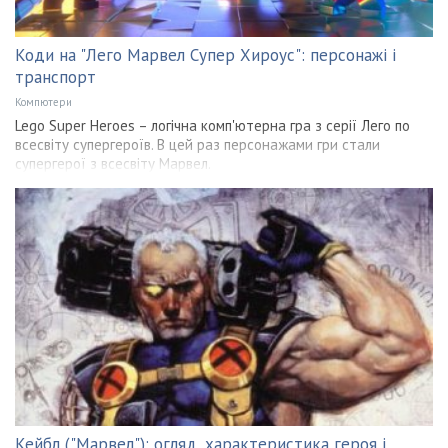
Коди на "Лего Марвел Супер Хироус": персонажі і
транспорт
Компютери
Lego Super Heroes – логічна комп'ютерна гра з серії Лего по
всесвіту супергероїв. В цей раз персонажами гри стали
супергерої з всесвіту Марвел.
Кейбл ("Марвел"): огляд, характеристика героя і