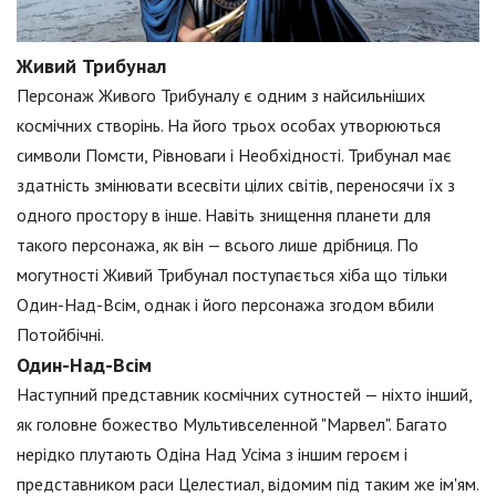
Живий Трибунал
Персонаж Живого Трибуналу є одним з найсильніших
космічних створінь. На його трьох особах утворюються
символи Помсти, Рівноваги і Необхідності. Трибунал має
здатність змінювати всесвіти цілих світів, переносячи їх з
одного простору в інше. Навіть знищення планети для
такого персонажа, як він — всього лише дрібниця. По
могутності Живий Трибунал поступається хіба що тільки
Один-Над-Всім, однак і його персонажа згодом вбили
Потойбічні.
Один-Над-Всім
Наступний представник космічних сутностей — ніхто інший,
як головне божество Мультивселенной "Марвел". Багато
нерідко плутають Одіна Над Усіма з іншим героєм і
представником раси Целестиал, відомим під таким же ім'ям.