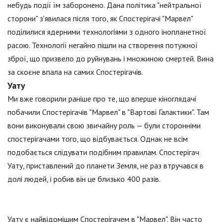
небудь події їм заборонено. Дана політика "нейтральної
сторони" з'явилася після того, як Спостерігачі "Марвел"
поділилися ядерними технологіями з одного інопланетної
расою. Технології негайно пішли на створення потужної
зброї, що призвело до руйнувань і множиною смертей. Вина
за скоєне впала на самих Спостерігачів.
Уату
Ми вже говорили раніше про те, що вперше кіноглядачі
побачили Спостерігачів "Марвел" в "Вартові Галактики". Там
вони виконували свою звичайну роль — були сторонніми
спостерігачами того, що відбувається. Однак не всім
подобається слідувати подібним правилам. Спостерігач
Уату, приставлений до планети Земля, не раз втручався в
долі людей, і робив він це близько 400 разів.
Уату є найвідомішим Спостерігачем в "Марвел". Він часто