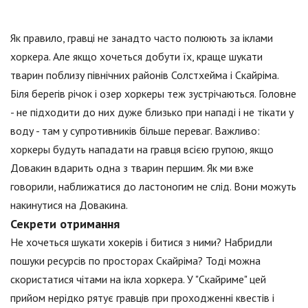
Як правило, гравці не занадто часто полюють за іклами
хоркера. Але якщо хочеться добути їх, краще шукати
тварин поблизу північних районів Солстхейма і Скайріма.
Біля берегів річок і озер хоркеры теж зустрічаються. Головне
- не підходити до них дуже близько при нападі і не тікати у
воду - там у супротивників більше переваг. Важливо:
хоркеры будуть нападати на гравця всією групою, якщо
Довакин вдарить одна з тварин першим. Як ми вже
говорили, наближатися до ластоногим не слід. Вони можуть
накинутися на Довакина.
Секрети отримання
Не хочеться шукати хокерів і битися з ними? Набридли
пошуки ресурсів по просторах Скайріма? Тоді можна
скористатися чітами на ікла хоркера. У "Скайриме" цей
прийом нерідко рятує гравців при проходженні квестів і