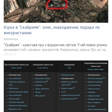
Кірка в "Скайриме": опис, знаходження, поради по
використанню
Компютери
"Скайрим" - культова гра з відкритим світом. У ній повно різних
можливостей і цікавих предметів. Наприклад, кирка. Що це за
об'єкт?