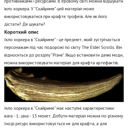
противниками і ресурсами. В ігровому світі можна відшукати
ікло хоркера. У "Скайриме" цей матеріал може
використовуватися при крафте трофеїв. Але як його
дістати? Де шукати?
Короткий опис
Ікло хоркера в "Скайриме" - це предмет, який зустрічається
персонажам під час подорожі по світу The Elder Scrolls. Він
відноситься до розділу "Різне". Якщо встановити деякі моди,
можна використовувати матеріал для крафта артефактів.
Ікло хоркера в "Скайриме" має наступні характеристики:
вага - 1; ціна - 15 монет. Добути матеріал можна по-різному.
Іноді ресурс використовується не для крафта, а для