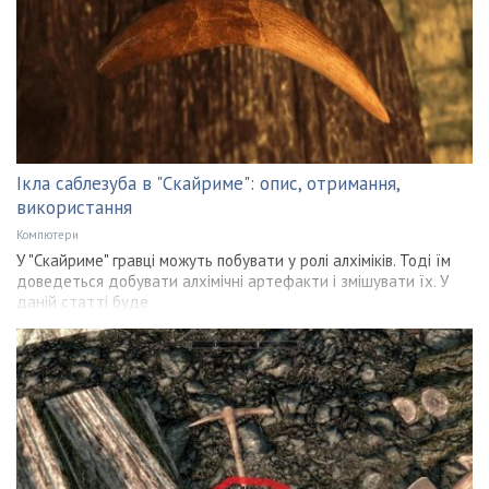
Ікла саблезуба в "Скайриме": опис, отримання,
використання
Компютери
У "Скайриме" гравці можуть побувати у ролі алхіміків. Тоді їм
доведеться добувати алхімічні артефакти і змішувати їх. У
даній статті буде