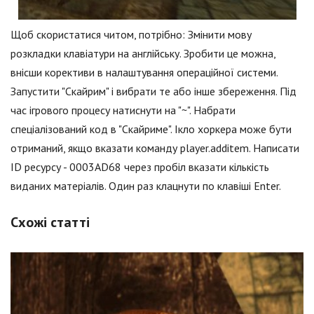
Щоб скористатися читом, потрібно: Змінити мову
розкладки клавіатури на англійську. Зробити це можна,
внісши корективи в налаштування операційної системи.
Запустити "Скайрим" і вибрати те або інше збереження. Під
час ігрового процесу натиснути на "~". Набрати
спеціалізований код в "Скайриме". Ікло хоркера може бути
отриманий, якщо вказати команду player.additem. Написати
ID ресурсу - 0003AD68 через пробіл вказати кількість
виданих матеріалів. Один раз клацнути по клавіші Enter.
Схожі статті