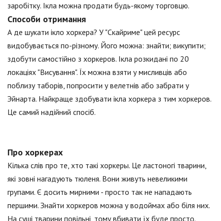
заробітку. Ікла можна продати будь-якому торговцю.
Способи отримання
А де шукати ікло хоркера? У "Скайриме" цей ресурс
видобувається по-різному. Його можна: знайти; викупити;
здобути самостійно з хоркеров. Ікла розкидані по 20
локаціях "Висування". Їх можна взяти у мисливців або
поблизу таборів, попросити у велетнів або забрати у
Эйнарта. Найкраще здобувати ікла хоркера з тим хоркеров.
Це самий надійний спосіб.
Про хоркерах
Кілька слів про те, хто такі хоркеры. Це ластоногі тварини,
які зовні нагадують тюленя. Вони живуть невеликими
групами. Є досить мирними - просто так не нападають
першими. Знайти хоркеров можна у водоймах або біля них.
На суші тварини повільні, тому вбивати їх буде просто.